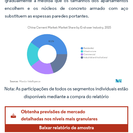
gradualmente à medida que os tamanhos dos apartamentos
encolhem e os núcleos de concreto armado com aço
substituem as espessas paredes portantes.
Imagem © Mordor Intelligence. O reuso requer atribuição conforme CC BY 4.0.