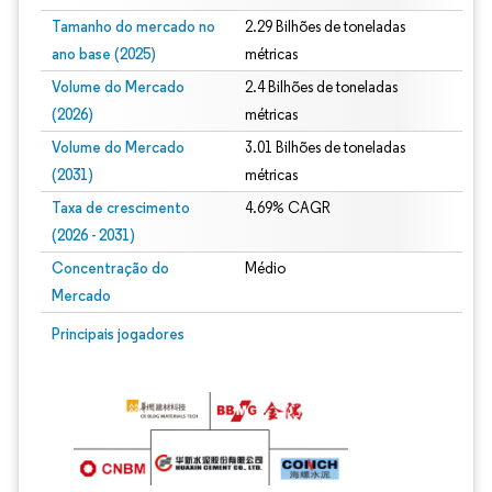
Tamanho do mercado no
2.29 Bilhões de toneladas
ano base (2025)
métricas
Volume do Mercado
2.4 Bilhões de toneladas
(2026)
métricas
Volume do Mercado
3.01 Bilhões de toneladas
(2031)
métricas
Taxa de crescimento
4.69% CAGR
(2026 - 2031)
Concentração do
Médio
Mercado
Imagem © Mordor Intelligence. O reuso requer atribuição conforme CC BY 4.0.
Principais jogadores