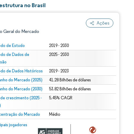
strutura no Brasil
Ações
o Geral do Mercado
odo de Estudo
2019 - 2030
odo de Dados de
2025 - 2030
isão
odo de Dados Históricos
2019 - 2023
nho do Mercado (2025)
41.28 Bilhões de dólares
nho do Mercado (2030)
53.82 Bilhões de dólares
ão conforme CC BY 4.0.
 de crescimento (2025 -
5.45% CAGR
)
entração do Mercado
Médio
m © Mordor Intelligence. O reuso requer atribuição conforme CC BY 4.0.
cipais jogadores