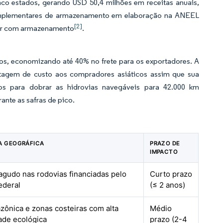
o estados, gerando USD 50,4 milhões em receitas anuais,
omplementares de armazenamento em elaboração na ANEEL
[2]
olar com armazenamento
.
tos, economizando até 40% no frete para os exportadores. A
ntagem de custo aos compradores asiáticos assim que sua
los para dobrar as hidrovias navegáveis para 42.000 km
rante as safras de pico.
A GEOGRÁFICA
PRAZO DE
IMPACTO
 agudo nas rodovias financiadas pelo
Curto prazo
ederal
(≤ 2 anos)
zônica e zonas costeiras com alta
Médio
dade ecológica
prazo (2-4