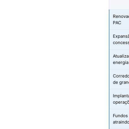
Renovaç
PAC
Expansã
conces
Atualiz
energia
Corredo
de gran
Implant
operaçõ
Fundos 
atraindo