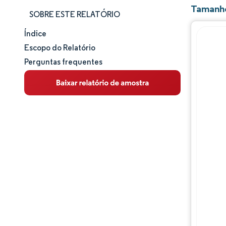
Tamanho
SOBRE ESTE RELATÓRIO
Índice
Tamanho e participação de mercado
Escopo do Relatório
Perguntas frequentes
Análise de mercado
Tendências e insights
Análise de segmentos
Análise geográfica
Panorama competitivo
Principais jogadores
Desenvolvimentos da indústria