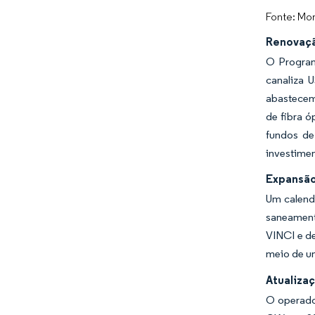
Fonte: Mor
Renovaçã
O Program
canaliza 
abastecem
de fibra ó
fundos de
investimen
Expansão
Um calend
saneament
VINCI e d
meio de um
Atualiza
O operado