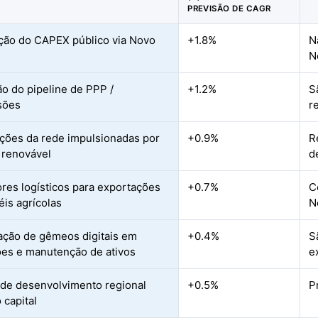
PREVISÃO DE CAGR
ão do CAPEX público via Novo
+1.8%
N
N
o do pipeline de PPP /
+1.2%
S
sões
r
ações da rede impulsionadas por
+0.9%
R
 renovável
d
res logísticos para exportações
+0.7%
C
éis agrícolas
N
ação de gêmeos digitais em
+0.4%
S
es e manutenção de ativos
e
de desenvolvimento regional
+0.5%
P
 capital