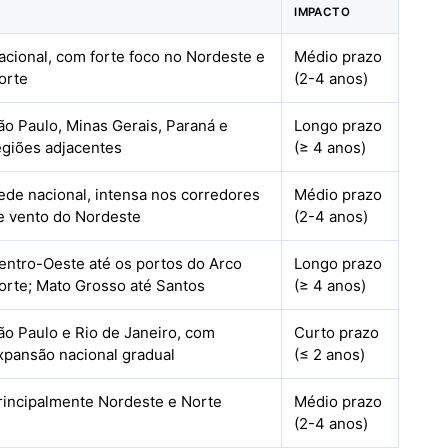
IMPACTO
acional, com forte foco no Nordeste e
Médio prazo
orte
(2-4 anos)
ão Paulo, Minas Gerais, Paraná e
Longo prazo
egiões adjacentes
(≥ 4 anos)
ede nacional, intensa nos corredores
Médio prazo
e vento do Nordeste
(2-4 anos)
entro-Oeste até os portos do Arco
Longo prazo
orte; Mato Grosso até Santos
(≥ 4 anos)
ão Paulo e Rio de Janeiro, com
Curto prazo
xpansão nacional gradual
(≤ 2 anos)
rincipalmente Nordeste e Norte
Médio prazo
(2-4 anos)