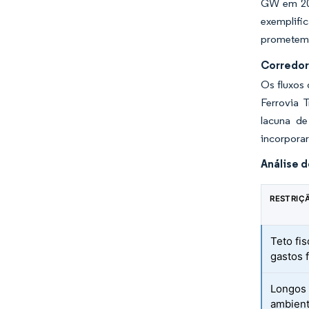
GW em 202
exemplifi
prometem m
Corredor
Os fluxos
Ferrovia 
lacuna de
incorporar
Análise 
RESTRIÇ
Teto fis
gastos 
Longos 
ambient