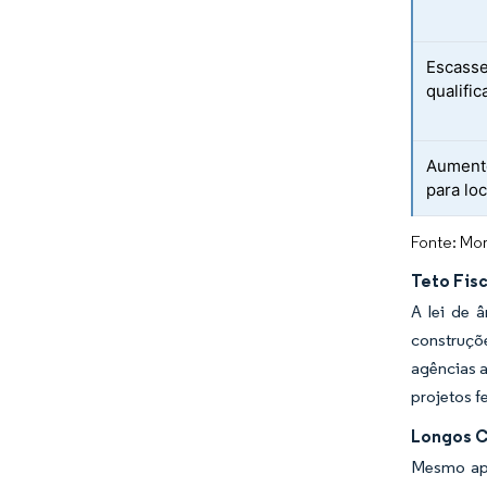
Escasse
qualifi
Aument
para loc
Fonte: Mor
Teto Fisc
A lei de â
construçõe
agências a
projetos f
Longos C
Mesmo apó