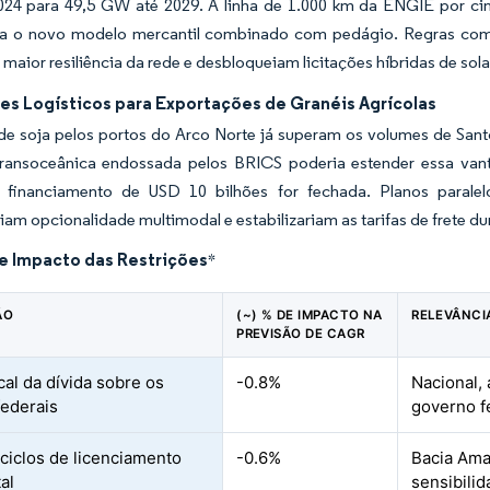
4 para 49,5 GW até 2029. A linha de 1.000 km da ENGIE por cinc
ca o novo modelo mercantil combinado com pedágio. Regras c
aior resiliência da rede e desbloqueiam licitações híbridas de s
es Logísticos para Exportações de Granéis Agrícolas
 de soja pelos portos do Arco Norte já superam os volumes de San
Transoceânica endossada pelos BRICS poderia estender essa va
 financiamento de USD 10 bilhões for fechada. Planos parale
iam opcionalidade multimodal e estabilizariam as tarifas de frete du
de Impacto das Restrições
*
ÃO
(~) % DE IMPACTO NA
RELEVÂNCI
PREVISÃO DE CAGR
cal da dívida sobre os
-0.8%
Nacional,
federais
governo f
ciclos de licenciamento
-0.6%
Bacia Ama
al
sensibili