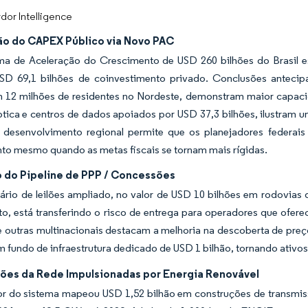
dor Intelligence
o do CAPEX Público via Novo PAC
a de Aceleração do Crescimento de USD 260 bilhões do Brasil es
USD 69,1 bilhões de coinvestimento privado. Conclusões antec
 12 milhões de residentes no Nordeste, demonstram maior capaci
ptica e centros de dados apoiados por USD 37,3 bilhões, ilustram 
 desenvolvimento regional permite que os planejadores federai
to mesmo quando as metas fiscais se tornam mais rígidas.
 do Pipeline de PPP / Concessões
ário de leilões ampliado, no valor de USD 10 bilhões em rodovias
o, está transferindo o risco de entrega para operadores que ofe
e outras multinacionais destacam a melhoria na descoberta de pre
 fundo de infraestrutura dedicado de USD 1 bilhão, tornando ativos
ções da Rede Impulsionadas por Energia Renovável
r do sistema mapeou USD 1,52 bilhão em construções de transmissã