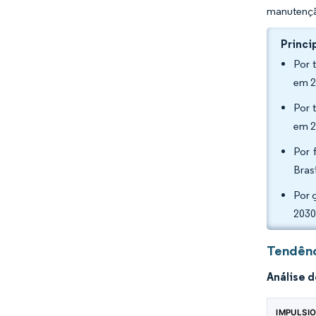
manutenç
Princi
Por 
em 2
Por 
em 2
Por 
Bras
Por 
203
Tendênc
Análise 
IMPULSI