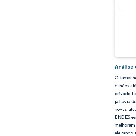
Análise
O tamanho
bilhões a
privado f
já havia d
novas atu
BNDES est
melhoram a
elevando a