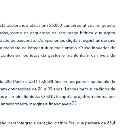
tá acelerando obras em 23.000 canteiros ativos, enquanto
ipadas, como os esquemas de segurança hídrica que agora
dade de execução. Componentes digitais, espinhas dorsais
um mandato de infraestrutura mais amplo. O uso inovador de
s contornem os tetos de gastos e mantenham os níveis de
 de São Paulo e USD 13,8 bilhões em esquemas nacionais de
recem concessões de 30 a 99 anos. Lances bem-sucedidos da
ços e a maior liquidez. O BNDES apoia projetos menores por
[1]
 anteriormente marginais financiáveis
.
o para integrar a geração distribuída, que passará de 33,4