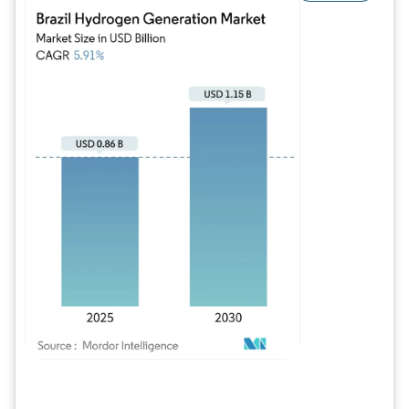
Imagem © Mordor Intelligence. O reuso requer atribuição conforme CC BY 4.0.