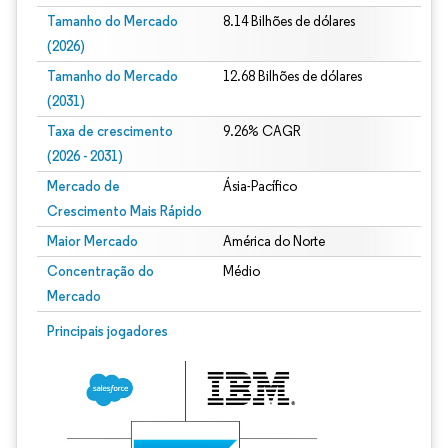
Tamanho do Mercado
8.14 Bilhões de dólares
(2026)
Tamanho do Mercado
12.68 Bilhões de dólares
(2031)
Taxa de crescimento
9.26% CAGR
(2026 - 2031)
Mercado de
Ásia-Pacífico
Crescimento Mais Rápido
Maior Mercado
América do Norte
Concentração do
Médio
Mercado
Imagem © Mordor Intelligence. O reuso requer atribuição conforme CC BY 4.0.
Principais jogadores