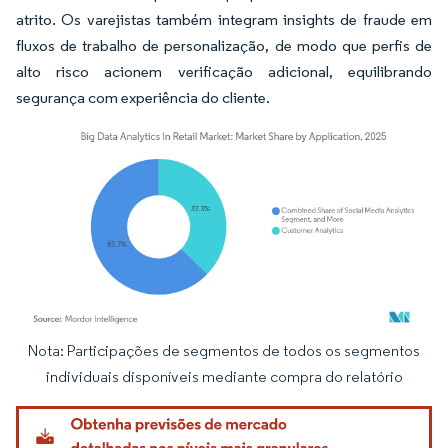
atrito. Os varejistas também integram insights de fraude em
fluxos de trabalho de personalização, de modo que perfis de
alto risco acionem verificação adicional, equilibrando
segurança com experiência do cliente.
Nota: Participações de segmentos de todos os segmentos
Imagem © Mordor Intelligence. O reuso requer atribuição conforme CC BY 4.0.
individuais disponíveis mediante compra do relatório