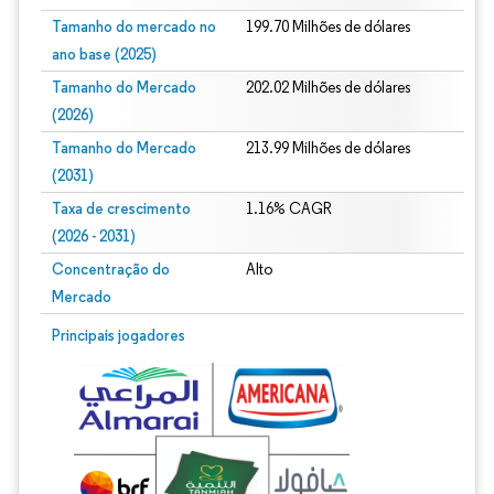
Tamanho do mercado no
199.70 Milhões de dólares
ano base (2025)
Tamanho do Mercado
202.02 Milhões de dólares
(2026)
Tamanho do Mercado
213.99 Milhões de dólares
(2031)
Taxa de crescimento
1.16% CAGR
(2026 - 2031)
Concentração do
Alto
Mercado
Imagem © Mordor Intelligence. O reuso requer atribuição conforme CC BY 4.0.
Principais jogadores