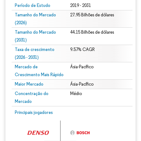
Período de Estudo
2019 - 2031
Tamanho do Mercado
27.95 Bilhões de dólares
(2026)
Tamanho do Mercado
44.15 Bilhões de dólares
(2031)
Taxa de crescimento
9.57% CAGR
(2026 - 2031)
Mercado de
Ásia-Pacífico
Crescimento Mais Rápido
Maior Mercado
Ásia-Pacífico
Concentração do
Médio
Mercado
Imagem © Mordor Intelligence. O reuso requer atribuição conforme CC BY 4.0.
Principais jogadores