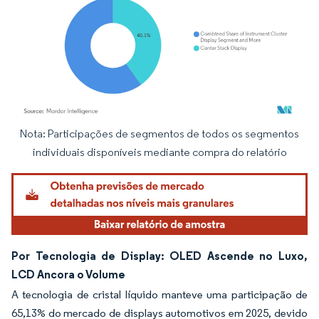
Nota: Participações de segmentos de todos os segmentos
Imagem © Mordor Intelligence. O reuso requer atribuição conforme CC BY 4.0.
individuais disponíveis mediante compra do relatório
Por Tecnologia de Display: OLED Ascende no Luxo,
LCD Ancora o Volume
A tecnologia de cristal líquido manteve uma participação de
65,13% do mercado de displays automotivos em 2025, devido