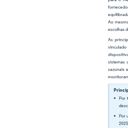
forneced
equilibra
Ao mesmo 
escolhas d
As princi
vinculado
dispositi
sistemas 
sazonais e
monitorame
Princi
Por 
desc
Por 
2025