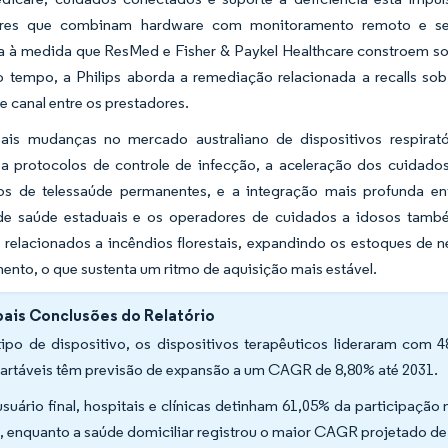
ores que combinam hardware com monitoramento remoto e ser
da à medida que ResMed e Fisher & Paykel Healthcare constroem s
tempo, a Philips aborda a remediação relacionada a recalls sob
e canal entre os prestadores.
pais mudanças no mercado australiano de dispositivos respirat
 a protocolos de controle de infecção, a aceleração dos cuidad
vos de telessaúde permanentes, e a integração mais profunda ent
de saúde estaduais e os operadores de cuidados a idosos também
 relacionados a incêndios florestais, expandindo os estoques de n
nto, o que sustenta um ritmo de aquisição mais estável.
pais Conclusões do Relatório
tipo de dispositivo, os dispositivos terapêuticos lideraram com 
artáveis têm previsão de expansão a um CAGR de 8,80% até 2031.
usuário final, hospitais e clínicas detinham 61,05% da participação
, enquanto a saúde domiciliar registrou o maior CAGR projetado de