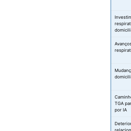
Investi
respira
domicil
Avanços
respira
Mudança
domicil
Caminho
TGA para
por IA
Deterio
relacion