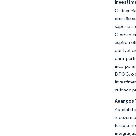
Investim
O financi
pressão so
suporte su
O orçamen
espiromet
por Defic
para parti
incorpora
DPOC, o q
investimen
cuidado pr
Avanços 
As plataf
reduzem o 
terapia n
integraçã