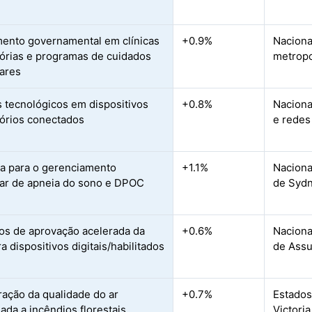
mento governamental em clínicas
+0.9%
Naciona
tórias e programas de cuidados
metropo
iares
 tecnológicos em dispositivos
+0.8%
Naciona
tórios conectados
e redes
 para o gerenciamento
+1.1%
Naciona
iar de apneia do sono e DPOC
de Sydn
s de aprovação acelerada da
+0.6%
Naciona
 dispositivos digitais/habilitados
de Assu
ração da qualidade do ar
+0.7%
Estados
ada a incêndios florestais
Victori