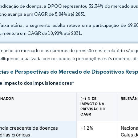
indicação de doença, a DPOC representou 32,34% do mercado austra
ono avança a um CAGR de 5,84% até 2031.
faixa etária, o segmento adulto reteve uma participação de 69
cimento a um CAGR de 10,90% até 2031.
manho do mercado e os números de previsão neste relatório são ge
elligence, atualizada com os dados e percepções mais recentes di
ias e Perspectivas do Mercado de Dispositivos Respi
de Impacto dos Impulsionadores
*
ONADOR
(~) % DE
RELEVÂN
IMPACTO NA
PREVISÃO DO
CAGR
ncia crescente de doenças
+1.2%
Naciona
tórias crônicas
Gales d