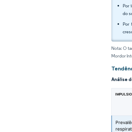
Por 
do s
Por 
cres
Nota: O ta
Mordor Int
Tendênc
Análise 
IMPULSI
Prevalê
respira