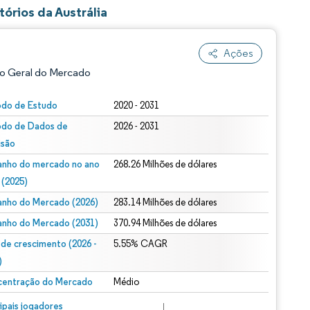
órios da Austrália
Ações
o Geral do Mercado
odo de Estudo
2020 - 2031
odo de Dados de
2026 - 2031
isão
nho do mercado no ano
268.26 Milhões de dólares
 (2025)
nho do Mercado (2026)
283.14 Milhões de dólares
ão conforme CC BY 4.0.
nho do Mercado (2031)
370.94 Milhões de dólares
 de crescimento (2026 -
5.55% CAGR
)
entração do Mercado
Médio
m © Mordor Intelligence. O reuso requer atribuição conforme CC BY 4.0.
cipais jogadores