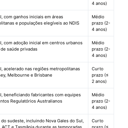
4 anos)
l, com ganhos iniciais em áreas
Médio
litanas e populações elegíveis ao NDIS
prazo (2-
4 anos)
l, com adoção inicial em centros urbanos
Médio
 de saúde privadas
prazo (2-
4 anos)
l, acelerado nas regiões metropolitanas
Curto
ey, Melbourne e Brisbane
prazo (≤
2 anos)
l, beneficiando fabricantes com equipes
Médio
ntos Regulatórios Australianos
prazo (2-
4 anos)
 do sudeste, incluindo Nova Gales do Sul,
Curto
a, ACT e Tasmânia durante as temporadas
prazo (≤