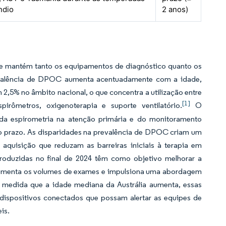
ndio
2 anos)
que mantém tanto os equipamentos de diagnóstico quanto os
evalência de DPOC aumenta acentuadamente com a idade,
,5% no âmbito nacional, o que concentra a utilização entre
[1]
irômetros, oxigenoterapia e suporte ventilatório.
O
da espirometria na atenção primária e do monitoramento
o prazo. As disparidades na prevalência de DPOC criam um
quisição que reduzam as barreiras iniciais à terapia em
ntroduzidas no final de 2024 têm como objetivo melhorar a
 aumenta os volumes de exames e impulsiona uma abordagem
 À medida que a idade mediana da Austrália aumenta, essas
ispositivos conectados que possam alertar as equipes de
is.