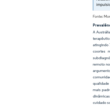
impuls
Fonte: Mor
Prevalên
A Austrál
terapêuti
atingindo 
coortes m
subdiagnó
remoto no
argumento
comunidad
qualidade
mais padr
dinâmicas
cuidado so