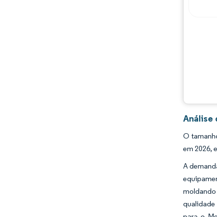
Análise 
O tamanho
em 2026, e
A demanda
equipamen
moldando 
qualidade
para o Me