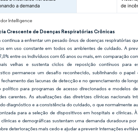
ionando a demanda
de incê
dor Intelligence
cia Crescente de Doenças Respiratórias Crônicas
ia continua a enfrentar um pesado ônus de doenças respiratórias 
cos em uso constante em todos os ambientes de cuidado. A pr
7,0% entre os indivíduos com 65 anos ou mais, em comparação com 2
ais velhas e sustenta ciclos de reposição contínuos para esp
stico permanece um desafio reconhecido, sublinhando o papel 
 fechamento das lacunas de detecção e no gerenciamento de long
 político para programas de acesso direcionados e modelos de a
es carentes. As atualizações das diretrizes clínicas nacionais i
 do diagnóstico e a consistência do cuidado, o que normalmente
onizada para a seleção de dispositivos em hospitais e clínicas.
 clínicas e demográficas sustentam uma demanda duradoura por d
bre deteriorações mais cedo e ajudar a prevenir internações evitáve