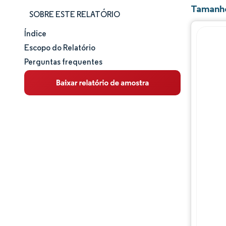
Tamanho
SOBRE ESTE RELATÓRIO
Índice
Tamanho e participação de mercado
Escopo do Relatório
Perguntas frequentes
Análise de mercado
Tendências e insights
Análise de segmentos
Análise geográfica
Panorama competitivo
Principais jogadores
Desenvolvimentos da indústria