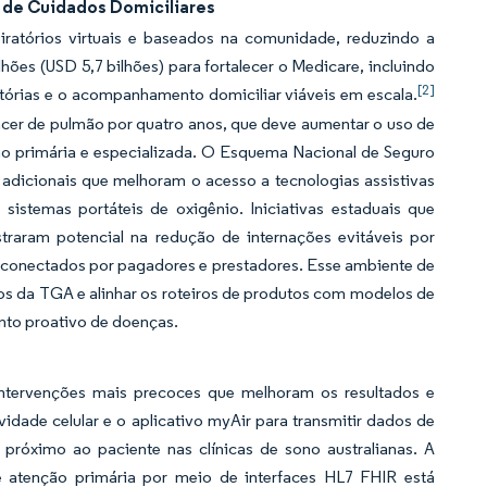
 de Cuidados Domiciliares
ratórios virtuais e baseados na comunidade, reduzindo a
hões (USD 5,7 bilhões) para fortalecer o Medicare, incluindo
[2]
atórias e o acompanhamento domiciliar viáveis em escala.
er de pulmão por quatro anos, que deve aumentar o uso de
ão primária e especializada. O Esquema Nacional de Seguro
adicionais que melhoram o acesso a tecnologias assistivas
 sistemas portáteis de oxigênio. Iniciativas estaduais que
aram potencial na redução de internações evitáveis por
 conectados por pagadores e prestadores. Esse ambiente de
os da TGA e alinhar os roteiros de produtos com modelos de
ento proativo de doenças.
intervenções mais precoces que melhoram os resultados e
dade celular e o aplicativo myAir para transmitir dados de
s próximo ao paciente nas clínicas de sono australianas. A
e atenção primária por meio de interfaces HL7 FHIR está