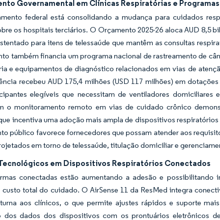
ento Governamental em Clínicas Respiratórias e Programas
amento federal está consolidando a mudança para cuidados respi
bre os hospitais terciários. O Orçamento 2025-26 aloca AUD 8,5 bil
stentado para itens de telessaúde que mantêm as consultas respir
to também financia um programa nacional de rastreamento de cânc
ria e equipamentos de diagnóstico relacionados em vias de atenç
iência recebeu AUD 175,4 milhões (USD 117 milhões) em dotações 
cipantes elegíveis que necessitam de ventiladores domiciliares e
m o monitoramento remoto em vias de cuidado crônico demonstr
ue incentiva uma adoção mais ampla de dispositivos respiratórios
to público favorece fornecedores que possam atender aos requisit
ojetados em torno de telessaúde, titulação domiciliar e gerenciam
Tecnológicos em Dispositivos Respiratórios Conectados
ormas conectadas estão aumentando a adesão e possibilitando 
custo total do cuidado. O AirSense 11 da ResMed integra conectivi
oturna aos clínicos, o que permite ajustes rápidos e suporte mai
o dos dados dos dispositivos com os prontuários eletrônicos d