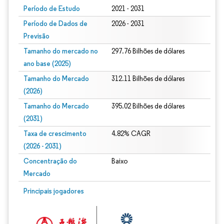
Período de Estudo
2021 - 2031
Período de Dados de
2026 - 2031
Previsão
Tamanho do mercado no
297.76 Bilhões de dólares
ano base (2025)
Tamanho do Mercado
312.11 Bilhões de dólares
(2026)
Tamanho do Mercado
395.02 Bilhões de dólares
(2031)
Taxa de crescimento
4.82% CAGR
(2026 - 2031)
Concentração do
Baixo
Mercado
Imagem © Mordor Intelligence. O reuso requer atribuição conforme CC BY 4.0.
Principais jogadores