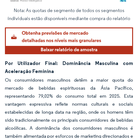
Nota: As quotas de segmento de todos os segmentos
Imagem © Mordor Intelligence. O reuso requer atribuição conforme CC BY 4.0.
individuais estão disponíveis mediante compra do relatório
Por Utilizador Final: Dominância Masculina com
Aceleração Feminina
Os consumidores masculinos detêm a maior quota do
mercado de bebidas espirituosas da Ásia Pacífico,
representando 79,02% do consumo total em 2025. Esta
vantagem expressiva reflete normas culturais e sociais
estabelecidas de longa data na região, onde os homens têm
sido tradicionalmente os principais consumidores de bebidas
alcoólicas. A dominância dos consumidores masculinos é
também alimentada por esforços de marketing direcionados e