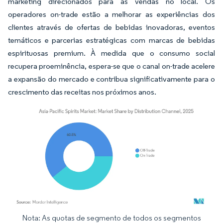
marketing direcionados para as vendas no local. Os
operadores on-trade estão a melhorar as experiências dos
clientes através de ofertas de bebidas inovadoras, eventos
temáticos e parcerias estratégicas com marcas de bebidas
espirituosas premium. À medida que o consumo social
recupera proeminência, espera-se que o canal on-trade acelere
a expansão do mercado e contribua significativamente para o
crescimento das receitas nos próximos anos.
Nota: As quotas de segmento de todos os segmentos
Imagem © Mordor Intelligence. O reuso requer atribuição conforme CC BY 4.0.