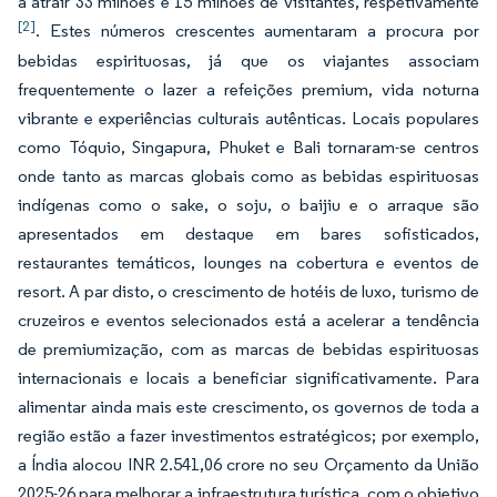
a atrair 33 milhões e 15 milhões de visitantes, respetivamente
[2]
. Estes números crescentes aumentaram a procura por
bebidas espirituosas, já que os viajantes associam
frequentemente o lazer a refeições premium, vida noturna
vibrante e experiências culturais autênticas. Locais populares
como Tóquio, Singapura, Phuket e Bali tornaram-se centros
onde tanto as marcas globais como as bebidas espirituosas
indígenas como o sake, o soju, o baijiu e o arraque são
apresentados em destaque em bares sofisticados,
restaurantes temáticos, lounges na cobertura e eventos de
resort. A par disto, o crescimento de hotéis de luxo, turismo de
cruzeiros e eventos selecionados está a acelerar a tendência
de premiumização, com as marcas de bebidas espirituosas
internacionais e locais a beneficiar significativamente. Para
alimentar ainda mais este crescimento, os governos de toda a
região estão a fazer investimentos estratégicos; por exemplo,
a Índia alocou INR 2.541,06 crore no seu Orçamento da União
2025-26 para melhorar a infraestrutura turística, com o objetivo