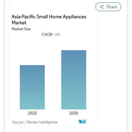
Share
Imagem © Mordor Intelligence. O reuso requer atribuição conforme CC BY 4.0.