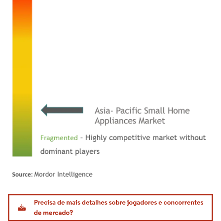
Imagem © Mordor Intelligence. O reuso requer atribuição conforme CC BY 4.0.