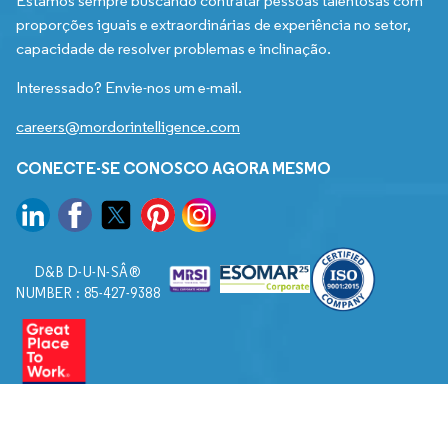
Estamos sempre buscando contratar pessoas talentosas com
proporções iguais e extraordinárias de experiência no setor,
capacidade de resolver problemas e inclinação.
Interessado? Envie-nos um e-mail.
careers@mordorintelligence.com
CONECTE-SE CONOSCO AGORA MESMO
D&B D-U-N-SÂ®
NUMBER : 85-427-9388
© 2026. Todos os direitos reservados a Mordor Intelligence.