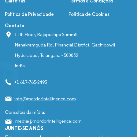
Carreiras
Termos e Condições
Política de Privacidade
Política de Cookies
Contato
11th Floor, Rajapushpa Summit
Nanakramguda Rd, Financial District, Gachibowli
Hyderabad, Telangana - 500032
India
+1 617-765-2493
info@mordorintelligence.com
Consultas da mídia:
media@mordorintelligence.com
JUNTE-SE A NÓS