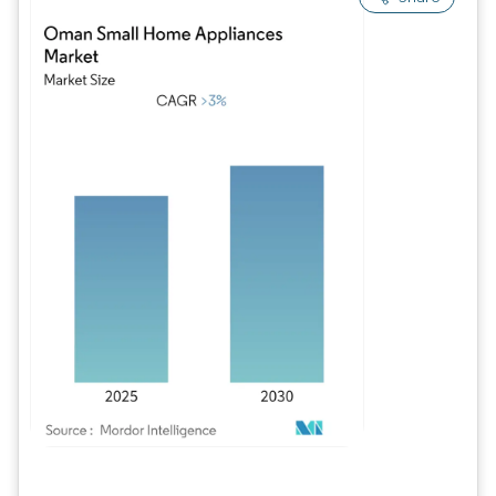
Imagem © Mordor Intelligence. O reuso requer atribuição conforme CC BY 4.0.