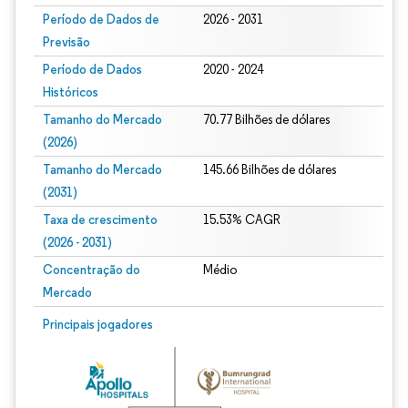
Período de Dados de
2026 - 2031
Previsão
Período de Dados
2020 - 2024
Históricos
Tamanho do Mercado
70.77 Bilhões de dólares
(2026)
Tamanho do Mercado
145.66 Bilhões de dólares
(2031)
Taxa de crescimento
15.53% CAGR
(2026 - 2031)
Concentração do
Médio
Mercado
Imagem © Mordor Intelligence. O reuso requer atribuição conforme CC BY 4.0.
Principais jogadores