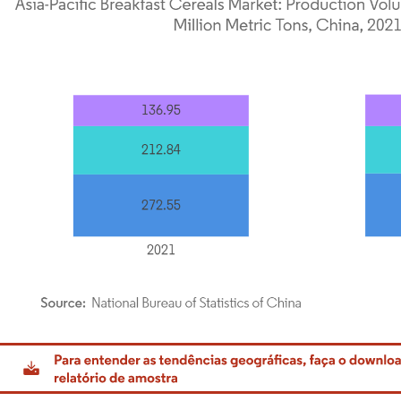
rdor Intelligence. O reuso requer atribuição conforme CC BY 4.0.