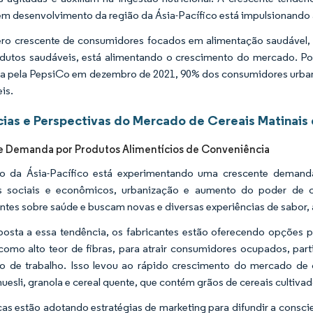
em desenvolvimento da região da Ásia-Pacífico está impulsionando 
ro crescente de consumidores focados em alimentação saudável
dutos saudáveis, está alimentando o crescimento do mercado. 
da pela PepsiCo em dezembro de 2021, 90% dos consumidores urbano
is.
ias e Perspectivas do Mercado de Cereais Matinais d
 Demanda por Produtos Alimentícios de Conveniência
ão da Ásia-Pacífico está experimentando uma crescente demand
s sociais e econômicos, urbanização e aumento do poder de
ntes sobre saúde e buscam novas e diversas experiências de sabor,
posta a essa tendência, os fabricantes estão oferecendo opçõe
como alto teor de fibras, para atrair consumidores ocupados, par
 de trabalho. Isso levou ao rápido crescimento do mercado de c
esli, granola e cereal quente, que contém grãos de cereais cultivad
as estão adotando estratégias de marketing para difundir a conscie