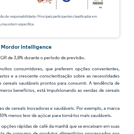
ção de responsabilidade: Principais participantes classificados em
ma ordem específica
 Mordor Intelligence
AGR de 3,8% durante o período de previsão.
uitos consumidores, que preferem opções convenientes,
astos e a crescente conscientização sobre as necessidades
e cereais saudáveis prontos para consumir. A tendência de
meros benefícios, está impulsionando as vendas de cereais
es de cereais inovadoras e saudáveis. Por exemplo, a marca
0% menos teor de açúcar para torná-los mais saudáveis.
r opções rápidas de café da manhã que se encaixam em suas
ência de consumo de produtos alimentícios processados nos