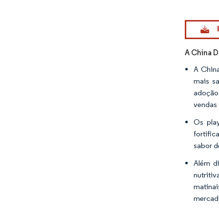
Imagem © Mo
A China D
A China
mais s
adoção 
vendas d
Os play
fortifi
sabor d
Além di
nutriti
matinai
mercad