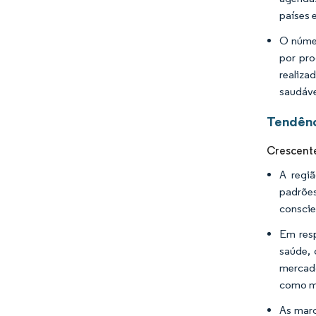
países 
O núme
por pro
realiza
saudáve
Tendênc
Crescente
A regi
padrõe
conscie
Em res
saúde, 
mercado
como mu
As marc