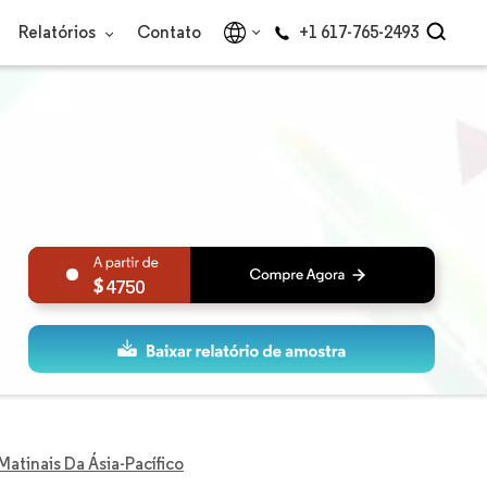
Relatórios
Contato
+1 617-765-2493
4750
atinais Da Ásia-Pacífico