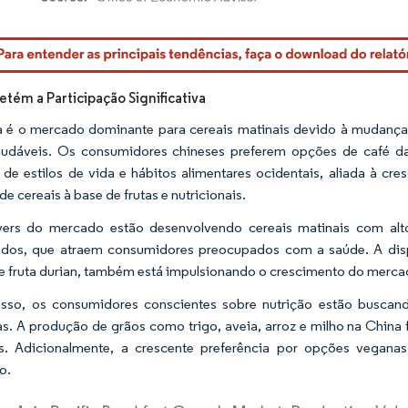
rdor Intelligence. O reuso requer atribuição conforme CC BY 4.0.
etém a Participação Significativa
 é o mercado dominante para cereais matinais devido à mudança
audáveis. Os consumidores chineses preferem opções de café da
de estilos de vida e hábitos alimentares ocidentais, aliada à cr
e cereais à base de frutas e nutricionais.
ers do mercado estão desenvolvendo cereais matinais com alto 
cados, que atraem consumidores preocupados com a saúde. A dis
e fruta durian, também está impulsionando o crescimento do merca
sso, os consumidores conscientes sobre nutrição estão buscando
vas. A produção de grãos como trigo, aveia, arroz e milho na Chin
s. Adicionalmente, a crescente preferência por opções vegana
o.