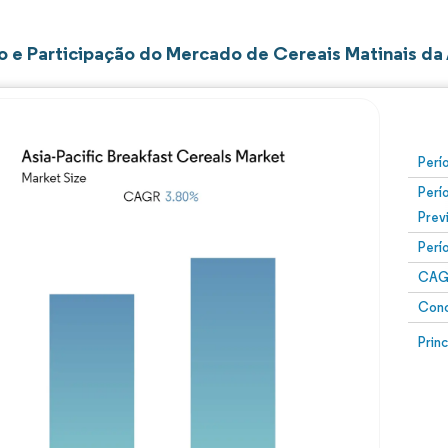
 e Participação do Mercado de Cereais Matinais da 
Perí
Perí
Prev
Perí
CAG
Conc
Prin