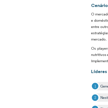
Cenário
O mercado 
e doméstic
entre outr
estratégia
mercado.
Os player
nutritivos
implementa
Líderes 
Gener
Nest