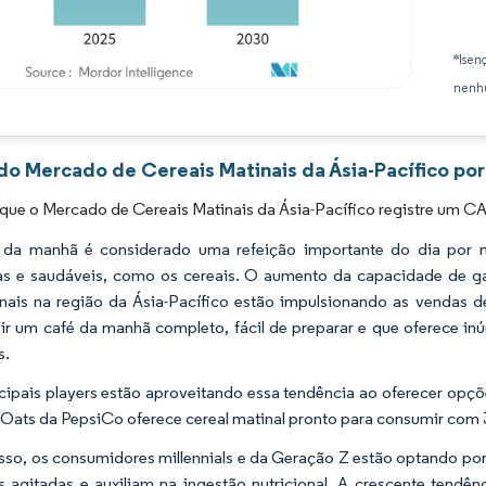
*Isen
nenhu
Imagem © Mordor Intelligence. O reuso requer atribuição conforme CC BY 4.0.
 do Mercado de Cereais Matinais da Ásia-Pacífico por
que o Mercado de Cereais Matinais da Ásia-Pacífico registre um C
 da manhã é considerado uma refeição importante do dia por m
vas e saudáveis, como os cereais. O aumento da capacidade de g
onais na região da Ásia-Pacífico estão impulsionando as vendas d
r um café da manhã completo, fácil de preparar e que oferece inú
s.
cipais players estão aproveitando essa tendência ao oferecer opçõ
Oats da PepsiCo oferece cereal matinal pronto para consumir com 3
sso, os consumidores millennials e da Geração Z estão optando po
 agitadas e auxiliam na ingestão nutricional. A crescente tend