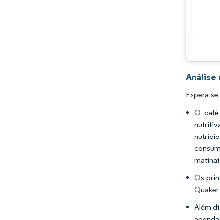
Análise
Espera-se 
O café
nutriti
nutrici
consumi
matinai
Os prin
Quaker 
Além di
agendas