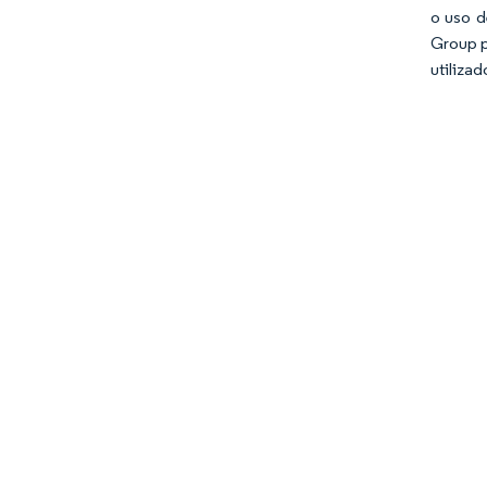
o uso d
Group p
utilizad