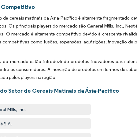
 Competitivo
de cereais matinais da Ásia-Pacífico é altamente fragmentado devi
os. Os principais players do mercado são General Mills, Inc., Nestl
os. O mercado é altamente competitivo devido à crescente rivalid
s competitivas como fusões, expansões, aquisições, inovação de pr
s do mercado estão introduzindo produtos inovadores para atend
 entre os consumidores. A inovação de produtos em termos de sabor
da pelos players na região.
do Setor de Cereais Matinais da Ásia-Pacífico
al Mills, Inc.
lé S.A.