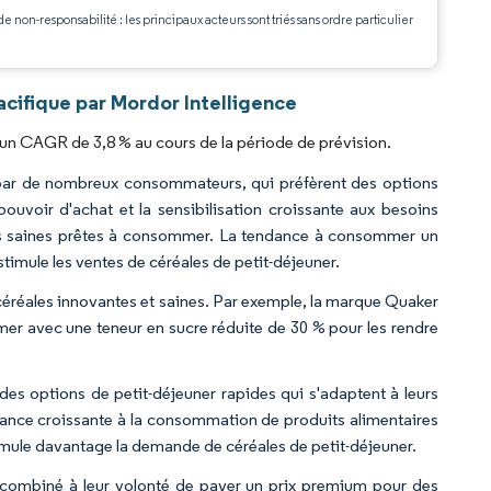
de non-responsabilité : les principaux acteurs sont triés sans ordre particulier
.
cifique par Mordor Intelligence
 un CAGR de 3,8 % au cours de la période de prévision.
 par de nombreux consommateurs, qui préfèrent des options
 pouvoir d'achat et la sensibilisation croissante aux besoins
ales saines prêtes à consommer. La tendance à consommer un
timule les ventes de céréales de petit-déjeuner.
 céréales innovantes et saines. Par exemple, la marque Quaker
r avec une teneur en sucre réduite de 30 % pour les rendre
des options de petit-déjeuner rapides qui s'adaptent à leurs
ndance croissante à la consommation de produits alimentaires
imule davantage la demande de céréales de petit-déjeuner.
 combiné à leur volonté de payer un prix premium pour des