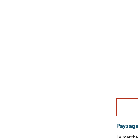
Image © Mord
Paysage
Le marché 