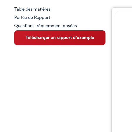
Table des matières
Aperçu du marché
Portée du Rapport
Questions fréquemment posées
VUE D’ENSEMBLE DU MARCHÉ
Principales tendances du marché
Paysage concurrentiel
Évolutions de l'industrie