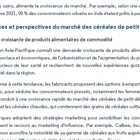
s sains, alimente la croissance du marché. Par exemple, selon 
e 2021, 90 % des consommateurs urbains en Inde étaient prêts à pay
es et perspectives du marché des céréales de petit-
roissante de produits alimentaires de commodité
on Asie-Pacifique connaît une demande croissante de produits ali
ociaux et économiques, de l'urbanisation et de l'augmentation du 
ucieux de leur santé et recherchent de nouvelles expériences gusta
é dans la région.
nse à cette tendance, les fabricants proposent des options à emporte
es, pour séduire les consommateurs pressés, notamment les femmes 
conduit à une croissance rapide du marché des céréales de petit-déj
 et les céréales chaudes, qui contiennent des grains de céréales cult
ques adoptent des stratégies marketing pour sensibiliser les con
nt le recours au marketing d'influence. Par exemple, Calbee, Inc.
our accroître la notoriété de sa gamme de céréales aux fruits aup