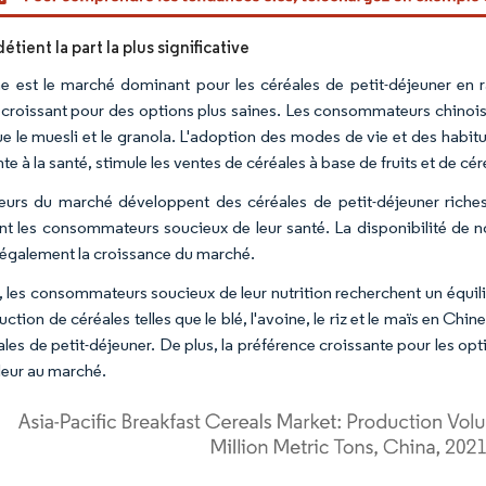
étient la part la plus significative
e est le marché dominant pour les céréales de petit-déjeuner en 
êt croissant pour des options plus saines. Les consommateurs chinoi
que le muesli et le granola. L'adoption des modes de vie et des habit
te à la santé, stimule les ventes de céréales à base de fruits et de cér
eurs du marché développent des céréales de petit-déjeuner riches 
nt les consommateurs soucieux de leur santé. La disponibilité de nou
 également la croissance du marché.
, les consommateurs soucieux de leur nutrition recherchent un équilib
ction de céréales telles que le blé, l'avoine, le riz et le maïs en C
ales de petit-déjeuner. De plus, la préférence croissante pour les op
aleur au marché.