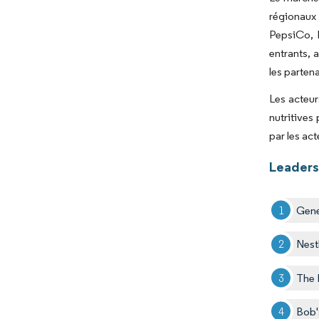
régionaux 
PepsiCo, I
entrants, a
les parten
Les acteur
nutritives
par les act
Leaders 
Gener
Nest
The 
Bob'