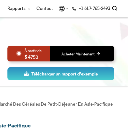
Rapports
Contact
+1 617-765-2493
4750
arché Des Céréales De Petit-Déjeuner En Asie-Pacifique
sie-Pacifique