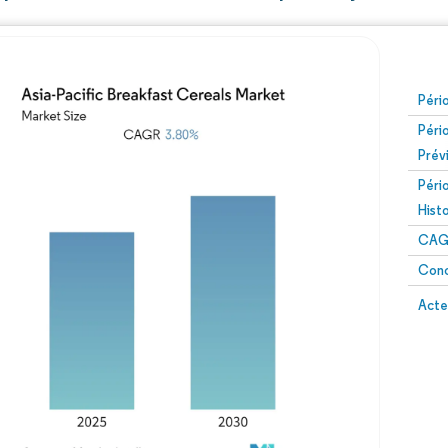
Péri
Péri
Prév
Péri
Hist
CAG
Conc
Acte