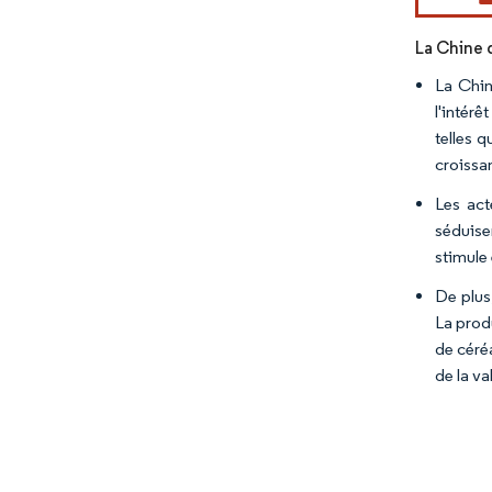
La Chine d
La Chin
l'intér
telles 
croissan
Les act
séduise
stimule
De plus
La produ
de céré
de la v