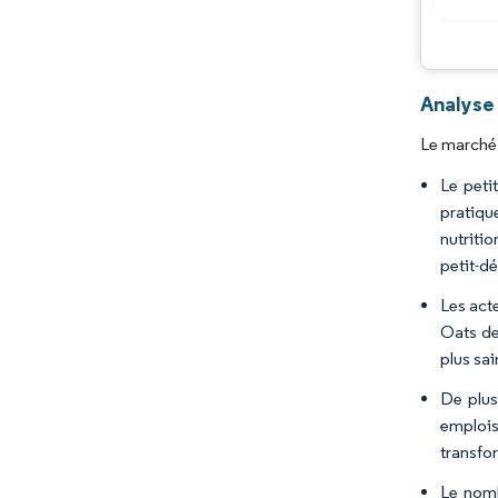
Analyse
Le marché 
Le peti
pratiqu
nutriti
petit-dé
Les act
Oats de
plus sai
De plus
emplois
transfo
Le nomb