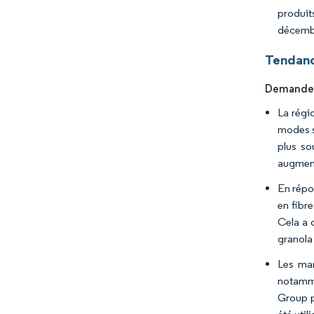
produit
décembr
Tendanc
Demande c
La régi
modes s
plus so
augment
En répo
en fibr
Cela a 
granola
Les mar
notamme
Group p