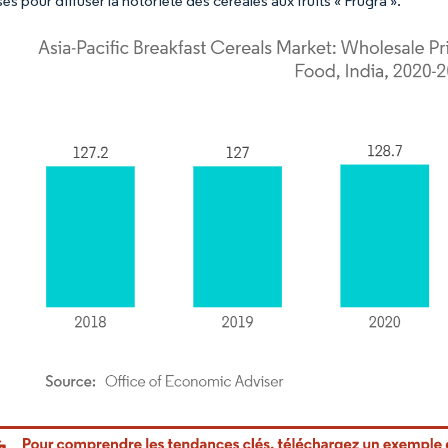
isés pour diffuser la notoriété des céréales aux fruits « Frugra ».
or Intelligence. La réutilisation nécessite une attribution sous CC BY 4.0.