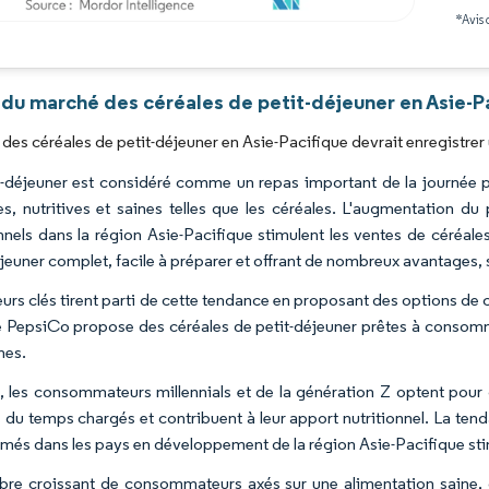
*Avis 
Image © Mordor Intelligence. La réutilisation nécessite une attribution sous CC BY 4.0
 du marché des céréales de petit-déjeuner en Asie-Pa
des céréales de petit-déjeuner en Asie-Pacifique devrait enregistrer
t-déjeuner est considéré comme un repas important de la journée
es, nutritives et saines telles que les céréales. L'augmentation du
onnels dans la région Asie-Pacifique stimulent les ventes de céré
jeuner complet, facile à préparer et offrant de nombreux avantages, s
eurs clés tirent parti de cette tendance en proposant des options de
 PepsiCo propose des céréales de petit-déjeuner prêtes à consomme
nes.
, les consommateurs millennials et de la génération Z optent pour 
 du temps chargés et contribuent à leur apport nutritionnel. La te
rmés dans les pays en développement de la région Asie-Pacifique st
re croissant de consommateurs axés sur une alimentation saine,