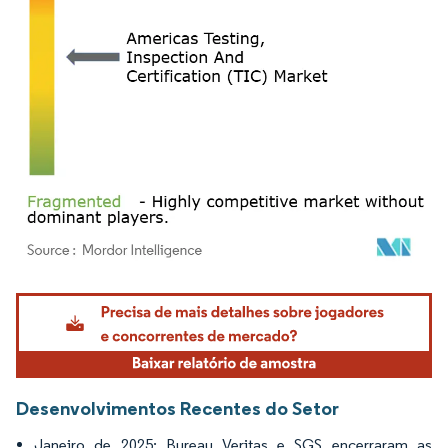
Imagem © Mordor Intelligence. O reuso requer atribuição conforme CC BY 4.0.
Desenvolvimentos Recentes do Setor
Janeiro de 2025: Bureau Veritas e SGS encerraram as