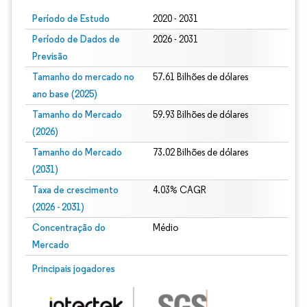
Período de Estudo
2020 - 2031
Período de Dados de
2026 - 2031
Previsão
Tamanho do mercado no
57.61 Bilhões de dólares
ano base (2025)
Tamanho do Mercado
59.93 Bilhões de dólares
(2026)
Tamanho do Mercado
73.02 Bilhões de dólares
(2031)
Taxa de crescimento
4.03% CAGR
(2026 - 2031)
Concentração do
Médio
Mercado
Imagem © Mordor Intelligence. O reuso requer atribuição conforme CC BY 4.0.
Principais jogadores