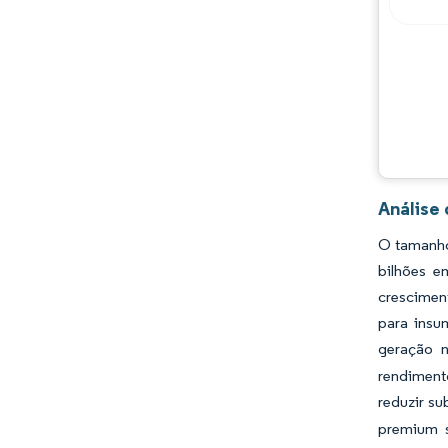
Desenvolvimentos da indústria
Análise
O tamanho
bilhões e
cresciment
para insu
geração n
rendiment
reduzir s
premium s