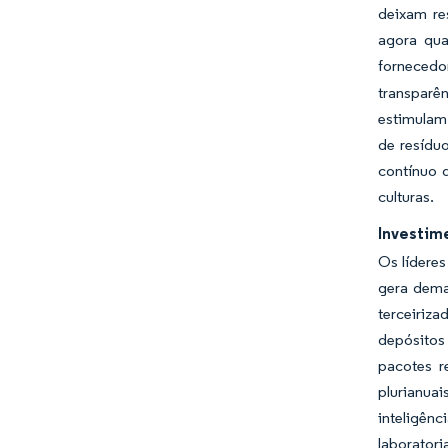
deixam re
agora qua
fornecedo
transparê
estimulam
de resídu
contínuo 
culturas.
Investim
Os lídere
gera deman
terceiriz
depósitos
pacotes r
plurianua
inteligênc
laboratori