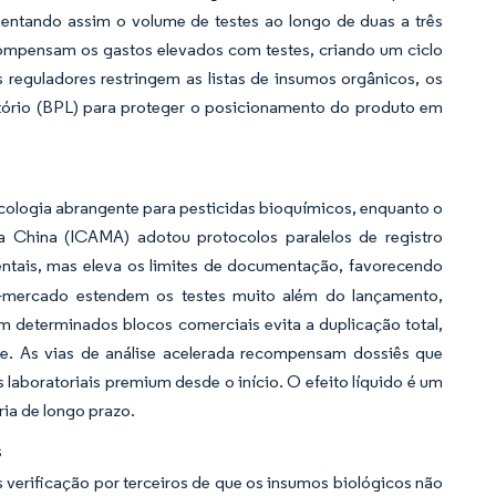
mentando assim o volume de testes ao longo de duas a três
ompensam os gastos elevados com testes, criando um ciclo
 reguladores restringem as listas de insumos orgânicos, os
ório (BPL) para proteger o posicionamento do produto em
cologia abrangente para pesticidas bioquímicos, enquanto o
da China (ICAMA) adotou protocolos paralelos de registro
ntais, mas eleva os limites de documentação, favorecendo
ós-mercado estendem os testes muito além do lançamento,
m determinados blocos comerciais evita a duplicação total,
te. As vias de análise acelerada recompensam dossiês que
s laboratoriais premium desde o início. O efeito líquido é um
ria de longo prazo.
s
verificação por terceiros de que os insumos biológicos não