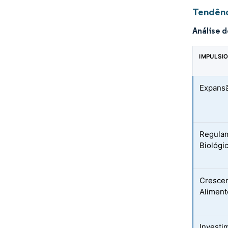
Tendênc
Análise 
IMPULSI
Expansã
Regulam
Biológi
Cresce
Alimen
Investi