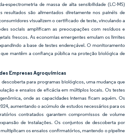
da-espectrometria de massa de alta sensibilidade (LC-MS)
os resultados são alimentados diretamente nos painéis de
nsumidores visualizem o certificado de teste, vinculando a
redes sociais amplificam as preocupações com resíduos e
etais frescos. As economias emergentes emulam os limites
expandindo a base de testes endereçável. O monitoramento
 que mantêm a confiança pública na proteção biológica de
ndes Empresas Agroquímicas
e descoberta para programas biológicos, uma mudança que
lação e ensaios de eficácia em múltiplos locais. Os testes
tagenômica, onde as capacidades internas ficam aquém. Os
2024, aumentando o acúmulo de estudos necessários para os
aboratórios contratados garantem compromissos de volume
 expansão de instalações. Os conjuntos de descoberta por
e multiplicam os ensaios confirmatórios, mantendo o pipeline