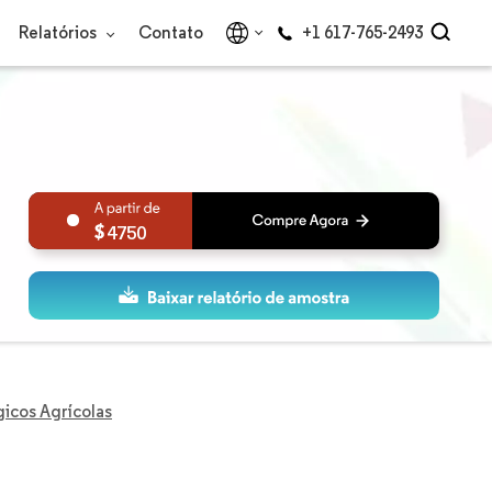
Relatórios
Contato
+1 617-765-2493
4750
icos Agrícolas