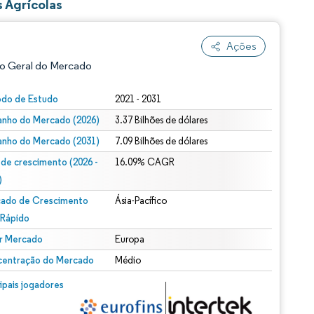
 Agrícolas
Ações
o Geral do Mercado
odo de Estudo
2021 - 2031
nho do Mercado (2026)
3.37 Bilhões de dólares
nho do Mercado (2031)
7.09 Bilhões de dólares
 de crescimento (2026 -
16.09% CAGR
)
ado de Crescimento
Ásia-Pacífico
ão conforme CC BY 4.0.
 Rápido
r Mercado
Europa
entração do Mercado
Médio
m © Mordor Intelligence. O reuso requer atribuição conforme CC BY 4.0.
cipais jogadores