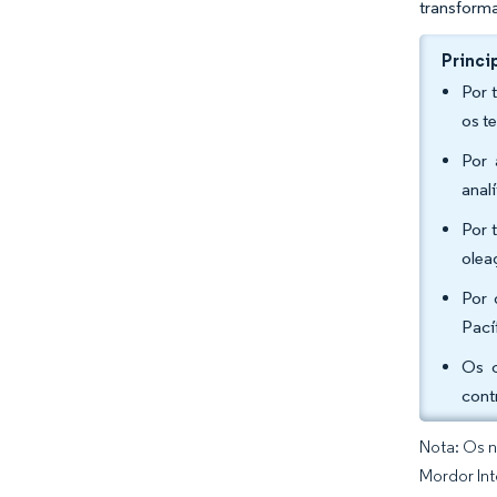
transforma
Princi
Por 
os t
Por 
anal
Por 
olea
Por 
Pací
Os c
cont
Nota: Os n
Mordor Int