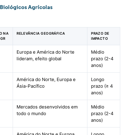
Biológicos Agrícolas
O NA
RELEVÂNCIA GEOGRÁFICA
PRAZO DE
AGR
IMPACTO
Europa e América do Norte
Médio
lideram, efeito global
prazo (2-4
anos)
América do Norte, Europa e
Longo
Ásia-Pacífico
prazo (≥ 4
anos)
Mercados desenvolvidos em
Médio
todo o mundo
prazo (2-4
anos)
América do Norte e Europa
Longo