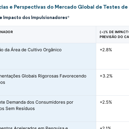
ias e Perspectivas do Mercado Global de Testes de 
de Impacto dos Impulsionadores
*
ONADOR
(~)% DE IMPACT
PREVISÃO DO C
o da Área de Cultivo Orgânico
+2.8%
entações Globais Rigorosas Favorecendo
+3.2%
cos
nte Demanda dos Consumidores por
+2.5%
tos Sem Resíduos
mentos Acelerados em Pesquisa e
+2.1%