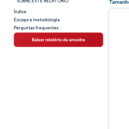
SOBRE ESTE RELATÓRIO
Tamanho
Índice
Tamanho e participação de mercado
Escopo e metodologia
Perguntas frequentes
Análise de mercado
Tendências e insights
Análise de segmentos
Análise geográfica
Panorama regulatório
Panorama competitivo
Principais jogadores
Oportunidades e perspectivas