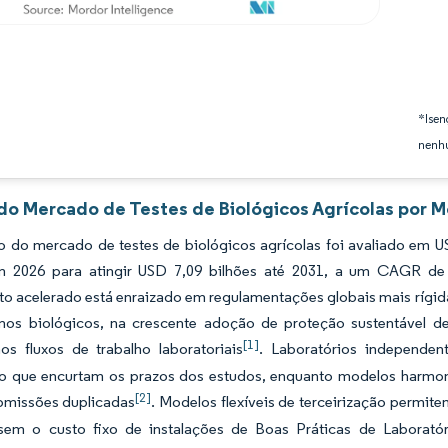
*Isen
nenhu
 do Mercado de Testes de Biológicos Agrícolas por M
 do mercado de testes de biológicos agrícolas foi avaliado em U
m 2026 para atingir USD 7,09 bilhões até 2031, a um CAGR de 
o acelerado está enraizado em regulamentações globais mais rígida
mos biológicos, na crescente adoção de proteção sustentável 
[1]
os fluxos de trabalho laboratoriais
. Laboratórios independen
o que encurtam os prazos dos estudos, enquanto modelos harmoni
[2]
ubmissões duplicadas
. Modelos flexíveis de terceirização permi
em o custo fixo de instalações de Boas Práticas de Laboratóri