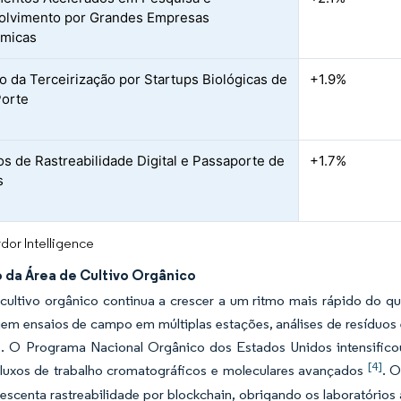
olvimento por Grandes Empresas
ímicas
 da Terceirização por Startups Biológicas de
+1.9%
Porte
s de Rastreabilidade Digital e Passaporte de
+1.7%
s
dor Intelligence
 da Área de Cultivo Orgânico
cultivo orgânico continua a crescer a um ritmo mais rápido do qu
gem ensaios de campo em múltiplas estações, análises de resíduos
s. O Programa Nacional Orgânico dos Estados Unidos intensificou 
[4]
fluxos de trabalho cromatográficos e moleculares avançados
. 
rescenta rastreabilidade por blockchain, obrigando os laboratórios 