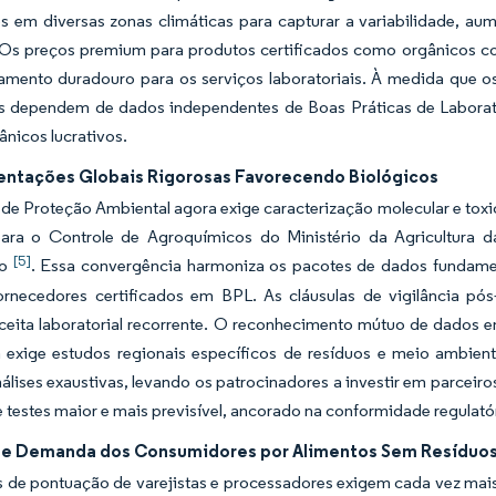
s em diversas zonas climáticas para capturar a variabilidade, au
. Os preços premium para produtos certificados como orgânicos c
amento duradouro para os serviços laboratoriais. À medida que os
es dependem de dados independentes de Boas Práticas de Laborat
ânicos lucrativos.
ntações Globais Rigorosas Favorecendo Biológicos
de Proteção Ambiental agora exige caracterização molecular e toxi
 para o Controle de Agroquímicos do Ministério da Agricultura 
[5]
no
. Essa convergência harmoniza os pacotes de dados fundame
ornecedores certificados em BPL. As cláusulas de vigilância p
ceita laboratorial recorrente. O reconhecimento mútuo de dados e
 exige estudos regionais específicos de resíduos e meio ambien
álises exaustivas, levando os patrocinadores a investir em parceiro
e testes maior e mais previsível, ancorado na conformidade regulató
e Demanda dos Consumidores por Alimentos Sem Resíduo
 de pontuação de varejistas e processadores exigem cada vez mais 