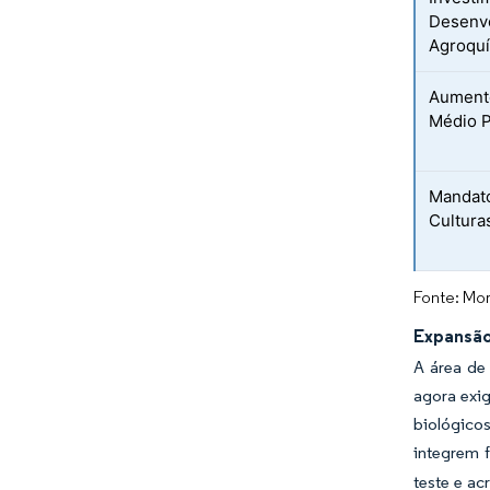
Desenv
Agroqu
Aumento
Médio 
Mandato
Cultura
Fonte: Mor
Expansão
A área de 
agora exi
biológico
integrem 
teste e ac