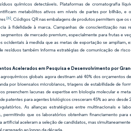
síduos químicos detectáveis. Plataformas de cromatografia líqui
ntificam metabólitos ativos em níveis de partes por bilhão, e 
[6]
res
. Códigos QR nas embalagens de produtos permitem que os co
ncia à fidelidade à marca. Campanhas de conscientização nas 
 segmentos de mercado premium, especialmente para frutas e veg
os ocidentais à medida que as metas de exportação se ampliam, 
de resíduos também informa estratégias de comunicação de risco
entos Acelerados em Pesquisa e Desenvolvimento por Gra
s agroquímicos globais agora destinam até 40% dos orçamentos d
da por bioensaios microbianos, triagens de estabilidade de formu
ados preenchem lacunas de expertise em biologia molecular e me
 de patentes para agentes biológicos cresceram 45% ao ano desde 
egulatórios. As alianças estratégicas entre multinacionais e l
is, permitindo que os laboratórios obtenham financiamento para
ia artificial aceleram a seleção de candidatos, mas simultaneament
al carregado ao longo da década.