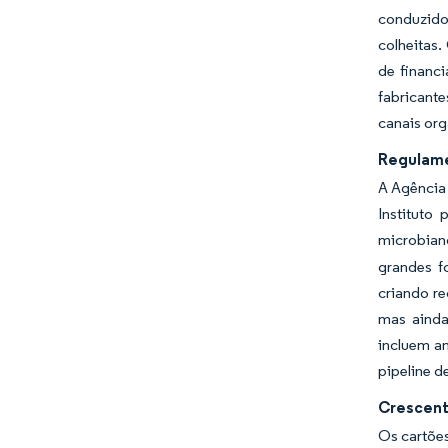
conduzido
colheitas
de financi
fabricant
canais org
Regulame
A Agência 
Instituto
microbia
grandes f
criando re
mas ainda
incluem an
pipeline d
Crescent
Os cartões