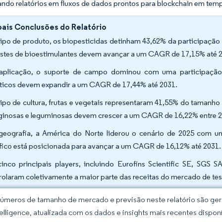
ndo relatórios em fluxos de dados prontos para blockchain em temp
pais Conclusões do Relatório
tipo de produto, os biopesticidas detinham 43,62% da participação
estes de bioestimulantes devem avançar a um CAGR de 17,15% até 
aplicação, o suporte de campo dominou com uma participação 
íticos devem expandir a um CAGR de 17,44% até 2031.
tipo de cultura, frutas e vegetais representaram 41,55% do tamanho
ginosas e leguminosas devem crescer a um CAGR de 16,22% entre 2
geografia, a América do Norte liderou o cenário de 2025 com um
fico está posicionada para avançar a um CAGR de 16,12% até 2031.
inco principais players, incluindo Eurofins Scientific SE, SGS S
rolaram coletivamente a maior parte das receitas do mercado de tes
úmeros de tamanho de mercado e previsão neste relatório são gera
elligence, atualizada com os dados e insights mais recentes disponí