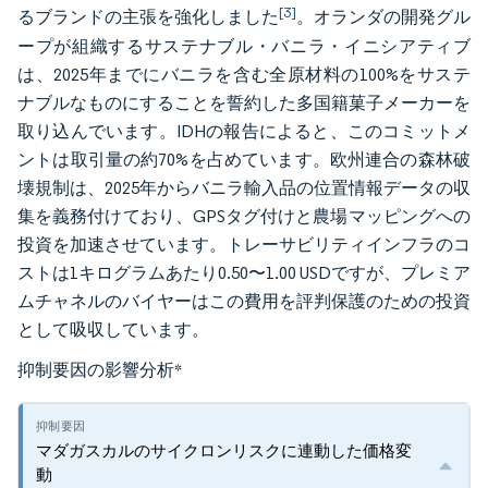
[3]
るブランドの主張を強化しました
。オランダの開発グル
ープが組織するサステナブル・バニラ・イニシアティブ
は、2025年までにバニラを含む全原材料の100%をサステ
ナブルなものにすることを誓約した多国籍菓子メーカーを
取り込んでいます。IDHの報告によると、このコミットメ
ントは取引量の約70%を占めています。欧州連合の森林破
壊規制は、2025年からバニラ輸入品の位置情報データの収
集を義務付けており、GPSタグ付けと農場マッピングへの
投資を加速させています。トレーサビリティインフラのコ
ストは1キログラムあたり0.50〜1.00 USDですが、プレミア
ムチャネルのバイヤーはこの費用を評判保護のための投資
として吸収しています。
抑制要因の影響分析
*
マダガスカルのサイクロンリスクに連動した価格変
動