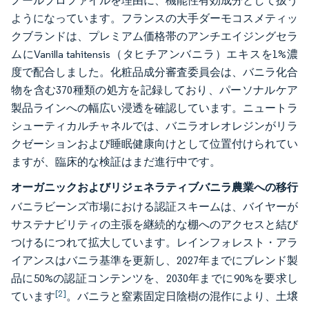
ノールプロファイルを理由に、機能性有効成分として扱う
ようになっています。フランスの大手ダーモコスメティッ
クブランドは、プレミアム価格帯のアンチエイジングセラ
ムにVanilla tahitensis（タヒチアンバニラ）エキスを1%濃
度で配合しました。化粧品成分審査委員会は、バニラ化合
物を含む370種類の処方を記録しており、パーソナルケア
製品ラインへの幅広い浸透を確認しています。ニュートラ
シューティカルチャネルでは、バニラオレオレジンがリラ
クゼーションおよび睡眠健康向けとして位置付けられてい
ますが、臨床的な検証はまだ進行中です。
オーガニックおよびリジェネラティブバニラ農業への移行
バニラビーンズ市場における認証スキームは、バイヤーが
サステナビリティの主張を継続的な棚へのアクセスと結び
つけるにつれて拡大しています。レインフォレスト・アラ
イアンスはバニラ基準を更新し、2027年までにブレンド製
品に50%の認証コンテンツを、2030年までに90%を要求し
[2]
ています
。バニラと窒素固定日陰樹の混作により、土壌