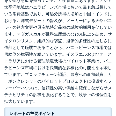
を支払う意欲を持っていることが背景にあります。アジア
太平洋地域はバニラビーンズ市場において最も急成長して
いる消費基盤であり、可処分所得の増加と中国・インドに
おける西洋式デザートの普及が、メーカーによる天然バニ
ラへの処方変更や原産地特定品種の試験的採用を促してい
ます。マダガスカルが世界生産量の3分の1以上を占め、サ
イクロンリスク、組織的な窃盗、遺伝的多様性の乏しさに
依然として脆弱であることから、バニラビーンズ市場では
供給側の脆弱性が続いています。イスラエルおよびオース
トラリアにおける管理環境栽培のパイロット事業は、バニ
ラビーンズ市場における長期的な多様化の可能性を示唆し
ています。ブロックチェーン認証、農家への事前融資、カ
ーボンクレジットのパイロットプロジェクトに投資するフ
レーバーハウスは、信頼性の高い供給を確保しながらサス
テナビリティの訴求を強化することで、競争上の優位性を
拡大しています。
レポートの主要ポイント