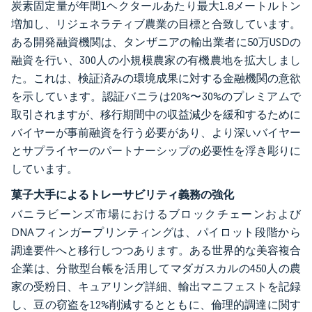
炭素固定量が年間1ヘクタールあたり最大1.8メートルトン
増加し、リジェネラティブ農業の目標と合致しています。
ある開発融資機関は、タンザニアの輸出業者に50万USDの
融資を行い、300人の小規模農家の有機農地を拡大しまし
た。これは、検証済みの環境成果に対する金融機関の意欲
を示しています。認証バニラは20%〜30%のプレミアムで
取引されますが、移行期間中の収益減少を緩和するために
バイヤーが事前融資を行う必要があり、より深いバイヤー
とサプライヤーのパートナーシップの必要性を浮き彫りに
しています。
菓子大手によるトレーサビリティ義務の強化
バニラビーンズ市場におけるブロックチェーンおよび
DNAフィンガープリンティングは、パイロット段階から
調達要件へと移行しつつあります。ある世界的な美容複合
企業は、分散型台帳を活用してマダガスカルの450人の農
家の受粉日、キュアリング詳細、輸出マニフェストを記録
し、豆の窃盗を12%削減するとともに、倫理的調達に関す