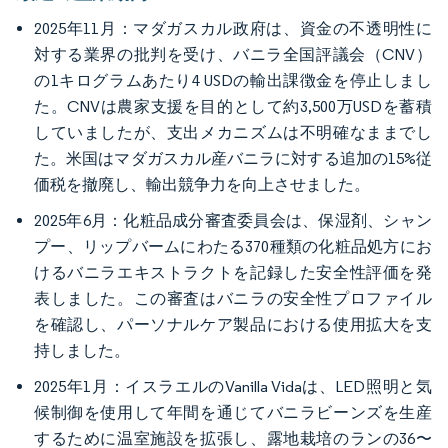
2025年11月：マダガスカル政府は、資金の不透明性に
対する業界の批判を受け、バニラ全国評議会（CNV）
の1キログラムあたり4 USDの輸出課徴金を停止しまし
た。CNVは農家支援を目的として約3,500万USDを蓄積
していましたが、支出メカニズムは不明確なままでし
た。米国はマダガスカル産バニラに対する追加の15%従
価税を撤廃し、輸出競争力を向上させました。
2025年6月：化粧品成分審査委員会は、保湿剤、シャン
プー、リップバームにわたる370種類の化粧品処方にお
けるバニラエキストラクトを記録した安全性評価を発
表しました。この審査はバニラの安全性プロファイル
を確認し、パーソナルケア製品における使用拡大を支
持しました。
2025年1月：イスラエルのVanilla Vidaは、LED照明と気
候制御を使用して年間を通じてバニラビーンズを生産
するために温室施設を拡張し、露地栽培のランの36〜