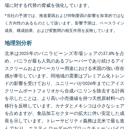
場に対する代替の脅威を強化しています。
*当社の予測では、推進要因および抑制要因の影響を加算的ではな
く方向性のあるものとして扱います。影響予測は、ベースライン
成長、構成効果、および変数間の相互作用を反映しています。
地理別分析
北米は2025年のバニラビーンズ市場シェアの37.8%を占
め、バニラが最も人気のあるフレーバーであり続けるアイ
スクリームおよびベーカリー用途における米国の強い存在
感が牽引しています。同地域の需要はプレミアム化トレン
ドの影響を受けており、ユニリーバが2026年までにアイス
クリームポートフォリオから合成バニリンを除去する計画
を示したことは、より高い小売価値を持つ天然原材料への
移行を反映しています。カナダとメキシコは小さなシェア
を占めますが、食品加工セクターの拡大に伴い安定した成
長を示しています。トレーサビリティ義務は北米で最も進
んでおり、エスティ ローダーのブロックチェーンパイロ