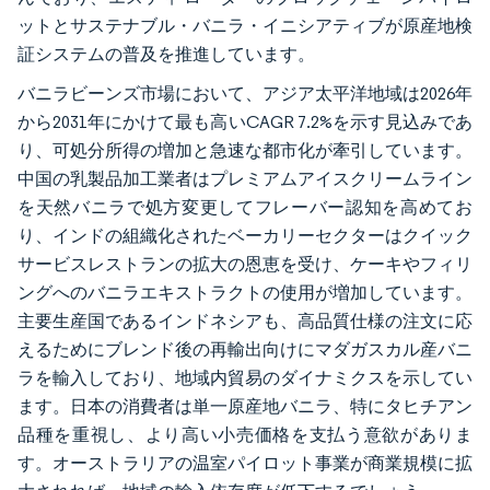
ットとサステナブル・バニラ・イニシアティブが原産地検
証システムの普及を推進しています。
バニラビーンズ市場において、アジア太平洋地域は2026年
から2031年にかけて最も高いCAGR 7.2%を示す見込みであ
り、可処分所得の増加と急速な都市化が牽引しています。
中国の乳製品加工業者はプレミアムアイスクリームライン
を天然バニラで処方変更してフレーバー認知を高めてお
り、インドの組織化されたベーカリーセクターはクイック
サービスレストランの拡大の恩恵を受け、ケーキやフィリ
ングへのバニラエキストラクトの使用が増加しています。
主要生産国であるインドネシアも、高品質仕様の注文に応
えるためにブレンド後の再輸出向けにマダガスカル産バニ
ラを輸入しており、地域内貿易のダイナミクスを示してい
ます。日本の消費者は単一原産地バニラ、特にタヒチアン
品種を重視し、より高い小売価格を支払う意欲がありま
す。オーストラリアの温室パイロット事業が商業規模に拡