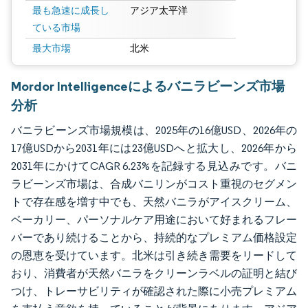
最も急速に成長し
アジア太平洋
ている市場
最大市場
北米
Mordor Intelligenceによるバニラビーンズ市場
分析
バニラビーンズ市場規模は、2025年の16億USD、2026年の
17億USDから2031年には23億USDへと拡大し、2026年から
2031年にかけてCAGR 6.23%を記録する見込みです。バニ
ラビーンズ市場は、合成バニリンがコスト重視のセグメン
トで存在感を増す中でも、天然バニラがアイスクリーム、
ベーカリー、パーソナルケア用途において好まれるフレー
バーであり続けることから、持続的なプレミアム価格設定
の恩恵を受けています。北米は引き続き需要をリードして
おり、消費者が天然バニラをクリーンラベルの証明と結び
つけ、トレーサビリティが確認された際に小売プレミアム