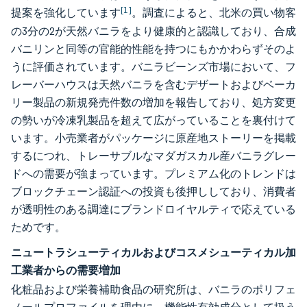
[1]
提案を強化しています
。調査によると、北米の買い物客
の3分の2が天然バニラをより健康的と認識しており、合成
バニリンと同等の官能的性能を持つにもかかわらずそのよ
うに評価されています。バニラビーンズ市場において、フ
レーバーハウスは天然バニラを含むデザートおよびベーカ
リー製品の新規発売件数の増加を報告しており、処方変更
の勢いが冷凍乳製品を超えて広がっていることを裏付けて
います。小売業者がパッケージに原産地ストーリーを掲載
するにつれ、トレーサブルなマダガスカル産バニラグレー
ドへの需要が強まっています。プレミアム化のトレンドは
ブロックチェーン認証への投資も後押ししており、消費者
が透明性のある調達にブランドロイヤルティで応えている
ためです。
ニュートラシューティカルおよびコスメシューティカル加
工業者からの需要増加
化粧品および栄養補助食品の研究所は、バニラのポリフェ