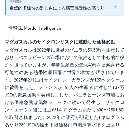
遺伝的多様性の乏しさによる病害感受性の高まり
情報源: Mordor Intelligence
マダガスカルのサイクロンリスクに連動した価格変動
マダガスカルは2022年に世界のバニラの39.38%を生産して
おり、バニラビーンズ市場において依然として中心的な役
割を担っていますが、年間生産量の最大40%を壊滅させる
可能性のある熱帯性暴風雨に世界の供給が晒されていま
す。2025年2月にはサイクロン・ガランスが123ヘクタール
に被害を与え、フランスが161人の生産者に対して137万
USDの緊急援助を実施しました。バニラビーンズ市場にお
ける価格急騰は気象ショックに続いて発生し、サイクロ
ン・エナウォ後には豆が1キログラムあたり600〜750 USD
で取引されました。2022年に政府が設定した1キログラム
あたり250 USDの輸出下限価格は市場清算水準を上回り、