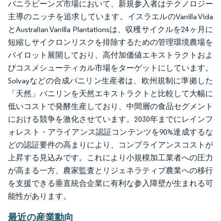
バニラビーンズ市場において、新規参入者はテクノロジー
主導のニッチを追求しています。イスラエルのVanilla Vida
とAustralian Vanilla Plantationsは、収穫サイクルを24ヶ月に
短縮しサイクロンリスクを排除するための管理環境農場を
パイロット展開しており、高付加価値エキストラクトおよ
びコスメシューティカル市場をターゲットにしています。
Solvayなどの合成バニリン生産者は、欧州規制に準拠した
「天然」バニリンを天然エキストラクトと比較して大幅に
低いコストで発酵生産しており、中間層の食品セグメント
における競争を激化させています。2030年までにレインフ
ォレスト・アライアンス認証コンテンツを90%達成するな
どの認証要件の高まりにより、コンプライアンスコストが
上昇する見込みです。これにより小規模加工業者への圧力
が高まる一方、農家監査とリジェネラティブ農業への移行
を支援できる垂直統合企業に有利な参入障壁が生まれる可
能性があります。
最近の産業動向