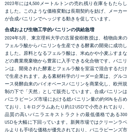
2023年には4,500メートルトンの売れ残り在庫をもたらし
ました。このような価格変動は長期契約を妨げ、メーカー
が合成バニリンでヘッジする動きを促しています。
合成および生物工学的バニリンの供給急増
2024年5月、東京理科大学の古屋俊樹教授は、植物由来の
フェルラ酸からバニリンを生産できる酵素の開発に成功し
ました。原料となるフェルラ酸は、米ぬかや小麦ふすまな
どの農業廃棄物から豊富に入手できる化合物です。バニリ
ンは、開発された酵素とフェルラ酸を室温で混合するだけ
で生産されます。ある素材科学のリーダー企業は、グルコ
ース発酵由来のバイオベースバニリンを商業化し、欧州規
制の下で「天然」として販売しています。合成バニリンは
バニラビーンズ市場における総バニリン量の約95%を占め
ており、1キログラムあたり約12 USDで小売されており、
品質の高いバニラエキストラクトの最低価格である300
USDを大幅に下回っています。新興市場ではクリーンラベ
ルよりも手頃な価格が優先されており、バニラビーンズ市