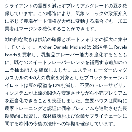
クライアントの需要を満たすプレミアムグレードの豆を確
保しています。この構造により、気象ショックや政策介入
に応じて農場ゲート価格が大幅に変動する場合でも、加工
業者はマージンを確保することができます。
戦略的な動きは供給の確保とポートフォリオの拡大に集中
しています。Archer Daniels Midlandは2024年にRevela
Foodsを買収し、乳製品フレーバー能力を強化するととも
に、既存のスイートフレーバーレンジを補完する追加のバ
ニラ抽出能力を確保しました。エスティ ローダーのマダ
ガスカルの450人の農家を対象としたブロックチェーンパ
イロットは豆の窃盗を12%削減し、不変のトレーサビリテ
ィシステムが上流の関係を安定させながら小売プレミアム
を正当化できることを実証しました。主要ハウスは同時に
農家トレーニングと認証に価格プレミアムを連動させた長
期契約に投資し、森林破壊および企業サプライチェーンに
関する欧州の今後の法律への準拠を確保しています。