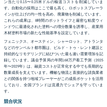
ン当たり0.15〜0.25米ドルの輸送コストを削減していま
す。自動化の採用はここで最も高く、ロボットスプレーラ
インが仕上げの均一性を高め、廃棄物を削減しています。
これらの成果は、8時間のポットライフと厳密な粘度ウィ
ンドウに最適化された塗料への増分数量を誘導し、産業用
木材塗料市場の新たな性能基準を設定しています。
フェニックス、オースティン、シャーロット、アトランタ
などのサンベルト都市圏は、ビルド・トゥ・レント建設と
持続的なリモデリングに結びついた最も速い需要増加を記
録しています。議会予算局の年間168万戸着工予測（2025
年〜2029年）は、融資コストが正常化する中でも長期的な
数量成長を支えています。機敏な物流と直接的な請負業者
との関係を持つ地域プレーヤーがこの成長ポケットを活用
しており、全国ブランドは流通力でシェアを守っていま
す。
競合状況