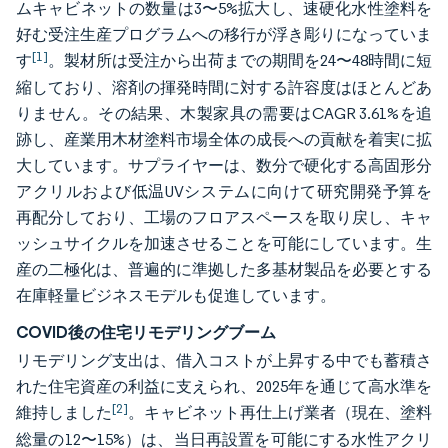
ムキャビネットの数量は3〜5%拡大し、速硬化水性塗料を
好む受注生産プログラムへの移行が浮き彫りになっていま
[1]
す
。製材所は受注から出荷までの期間を24〜48時間に短
縮しており、溶剤の揮発時間に対する許容度はほとんどあ
りません。その結果、木製家具の需要はCAGR 3.61%を追
跡し、産業用木材塗料市場全体の成長への貢献を着実に拡
大しています。サプライヤーは、数分で硬化する高固形分
アクリルおよび低温UVシステムに向けて研究開発予算を
再配分しており、工場のフロアスペースを取り戻し、キャ
ッシュサイクルを加速させることを可能にしています。生
産の二極化は、普遍的に準拠した多基材製品を必要とする
在庫軽量ビジネスモデルも促進しています。
COVID後の住宅リモデリングブーム
リモデリング支出は、借入コストが上昇する中でも蓄積さ
れた住宅資産の利益に支えられ、2025年を通じて高水準を
[2]
維持しました
。キャビネット再仕上げ業者（現在、塗料
総量の12〜15%）は、当日再設置を可能にする水性アクリ