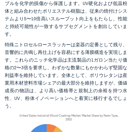
ブルを化学的損傷から保護します。UV硬化および低温粉
体と組み合わせたポリエステル樹脂は、従来の焼付けシス
テムより5〜10倍高いスループット向上をもたらし、性能
と持続可能性が一致するサブセグメントを創出していま
す。
特殊ニトロセルロースラッカーは楽器の定番として残り、
音響的に共鳴し再仕上げを容易にする薄膜構造を実現しま
す。これらのニッチ化学品は主流製品の1ガロン当たり価
格の2〜3倍を要求し、わずかな数量にもかかわらず堅固な
利益率を維持しています。全体として、ポリウレタンは産
業用木材塗料市場シェアの最大部分を維持しますが、価値
成長の物語は、より高い価格帯と規制上の余裕を持つ水
性、UV、粉体イノベーションへと着実に移行するでしょ
う。