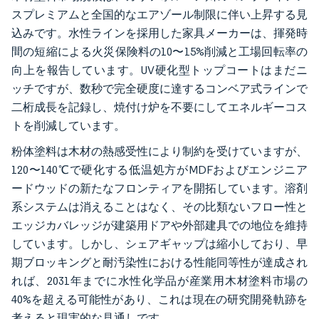
スプレミアムと全国的なエアゾール制限に伴い上昇する見
込みです。水性ラインを採用した家具メーカーは、揮発時
間の短縮による火災保険料の10〜15%削減と工場回転率の
向上を報告しています。UV硬化型トップコートはまだニ
ッチですが、数秒で完全硬度に達するコンベア式ラインで
二桁成長を記録し、焼付け炉を不要にしてエネルギーコス
トを削減しています。
粉体塗料は木材の熱感受性により制約を受けていますが、
120〜140℃で硬化する低温処方がMDFおよびエンジニア
ードウッドの新たなフロンティアを開拓しています。溶剤
系システムは消えることはなく、その比類ないフロー性と
エッジカバレッジが建築用ドアや外部建具での地位を維持
しています。しかし、シェアギャップは縮小しており、早
期ブロッキングと耐汚染性における性能同等性が達成され
れば、2031年までに水性化学品が産業用木材塗料市場の
40%を超える可能性があり、これは現在の研究開発軌跡を
考えると現実的な見通しです。