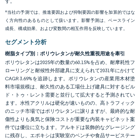
す。
*当社の予測では、推進要因および抑制要因の影響を加算的ではな
く方向性のあるものとして扱います。影響予測は、ベースライン
成長、構成効果、および変数間の相互作用を反映しています。
セグメント分析
樹脂タイプ別：ポリウレタンが耐久性重視用途を牽引
ポリウレタンは2025年の数量の60.15%を占め、耐摩耗性フ
ローリングと耐候性外部建具に支えられて2031年にかけて
CAGR 3.69%を追跡します。ポリウレタンの産業用木材塗
料市場規模は、耐久性のある工場仕上げ建具に対するビル
ド・トゥ・レント需要と並行して拡大すると予測されてい
ます。水性アクリルは硬化が速いものの、高トラフィック
のニッチ市場ではポリウレタンに譲りますが、最終的な耐
傷性よりも臭気と保険コストが重要な内装キャビネット案
件では優位に立ちます。アルキドは装飾的なグレージング
に残存し、エポキシは実験室のベンチや食品サービステー