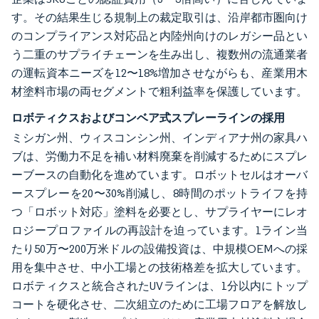
す。その結果生じる規制上の裁定取引は、沿岸都市圏向け
のコンプライアンス対応品と内陸州向けのレガシー品とい
う二重のサプライチェーンを生み出し、複数州の流通業者
の運転資本ニーズを12〜18%増加させながらも、産業用木
材塗料市場の両セグメントで粗利益率を保護しています。
ロボティクスおよびコンベア式スプレーラインの採用
ミシガン州、ウィスコンシン州、インディアナ州の家具ハ
ブは、労働力不足を補い材料廃棄を削減するためにスプレ
ーブースの自動化を進めています。ロボットセルはオーバ
ースプレーを20〜30%削減し、8時間のポットライフを持
つ「ロボット対応」塗料を必要とし、サプライヤーにレオ
ロジープロファイルの再設計を迫っています。1ライン当
たり50万〜200万米ドルの設備投資は、中規模OEMへの採
用を集中させ、中小工場との技術格差を拡大しています。
ロボティクスと統合されたUVラインは、1分以内にトップ
コートを硬化させ、二次組立のために工場フロアを解放し