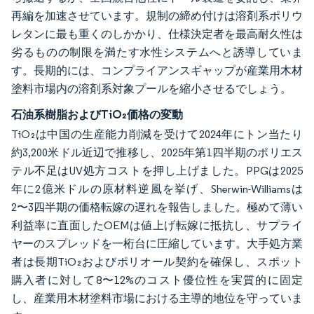
再編を加速させています。規制の締め付けは溶剤系ポリウ
レタンに最も重くのしかかり、仕様決定者を最高耐久性は
劣るものの制限を満たす水性システムへと誘導していま
す。長期的には、コンプライアンスギャップが産業用木材
塗料市場内の溶剤系対象プールを縮小させるでしょう。
石油系樹脂およびTiO₂価格の変動
TiO₂は中国の生産能力削減を受けて2024年にトン当たり
約3,200米ドル近辺で推移し、2025年第1四半期のポリエス
テル不足はUV処方コストを押し上げました。PPGは2025
年に2億米ドルの原材料逆風を挙げ、Sherwin-Williamsは
2〜3四半期の価格転嫁の遅れを報告しました。極めて薄い
利益率に直面したOEMは値上げ転嫁に抵抗し、サプライ
ヤーのスプレッドを一桁台に圧縮しています。大手処方業
者は長期TiO₂およびポリオール契約を確保し、スポット
購入者に対して8〜12%のコスト優位性を実質的に固定
し、産業用木材塗料市場における主導的地位を守っていま