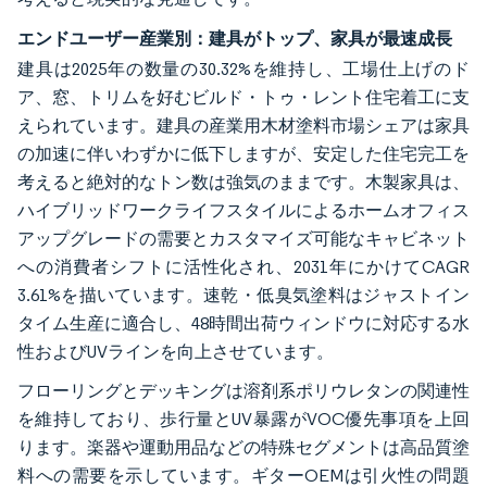
エンドユーザー産業別：建具がトップ、家具が最速成長
建具は2025年の数量の30.32%を維持し、工場仕上げのド
ア、窓、トリムを好むビルド・トゥ・レント住宅着工に支
えられています。建具の産業用木材塗料市場シェアは家具
の加速に伴いわずかに低下しますが、安定した住宅完工を
考えると絶対的なトン数は強気のままです。木製家具は、
ハイブリッドワークライフスタイルによるホームオフィス
アップグレードの需要とカスタマイズ可能なキャビネット
への消費者シフトに活性化され、2031年にかけてCAGR
3.61%を描いています。速乾・低臭気塗料はジャストイン
タイム生産に適合し、48時間出荷ウィンドウに対応する水
性およびUVラインを向上させています。
フローリングとデッキングは溶剤系ポリウレタンの関連性
を維持しており、歩行量とUV暴露がVOC優先事項を上回
ります。楽器や運動用品などの特殊セグメントは高品質塗
料への需要を示しています。ギターOEMは引火性の問題