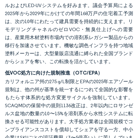
ルおよびLED-UVシステムを好みます。議会予算局による
2025年から2029年にかけての年間168万戸の住宅着工予測
は、次の10年にわたって建具需要を持続的に支えます。リ
モデリングチャネルのゼロVOC・無臭仕上げへの需要
は、産業用木材塗料市場内での溶剤系レガシー製品からの
移行を加速させています。機敏な調色インフラを持つ地域
塗料メーカーは、大型量販店流通に縛られた全国ブランド
からシェアを奪い、この転換を活かしています。
低VOC処方に向けた規制推進（OTC/EPA）
カリフォルニア州の275 g/L制限とEPAの2025年エアゾール
規制は、他の州が基準を統一するにつれて全国的な影響を
もたらす体系的な処方変更サイクルを強制しています。
SCAQMDの保留中の規則1136改正は、2年以内にロサンゼ
ルス盆地の数量の10〜15%を溶剤系から水性システムに転
換させる可能性があります。大手処方業者は全国規模でコ
ンプライアンスコストを償却してシェアを守る一方、中小
企業はSKUごとの認証費用（3〜5倍高い）に苦しんでいま