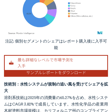
注記: 個別セグメントのシェアはレポート購入後に入手可
画像 © Mordor Intelligence。再利用にはCC BY 4.0の表示が必要です。
能
技術別：水性システムが規制の追い風を受けてシェアを拡
大
溶剤系技術は2025年の消費量の65.27%を占め、水性システ
ムはCAGR 3.82%で成長しています。水性化学品の産業用
木材塗料市場規模は、カリフォルニア州のコンプライアン