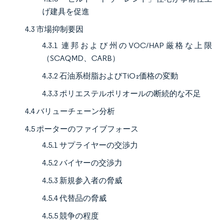
げ建具を促進
4.3 市場抑制要因
4.3.1 連邦および州のVOC/HAP厳格な上限
（SCAQMD、CARB）
4.3.2 石油系樹脂およびTiO₂価格の変動
4.3.3 ポリエステルポリオールの断続的な不足
4.4 バリューチェーン分析
4.5 ポーターのファイブフォース
4.5.1 サプライヤーの交渉力
4.5.2 バイヤーの交渉力
4.5.3 新規参入者の脅威
4.5.4 代替品の脅威
4.5.5 競争の程度