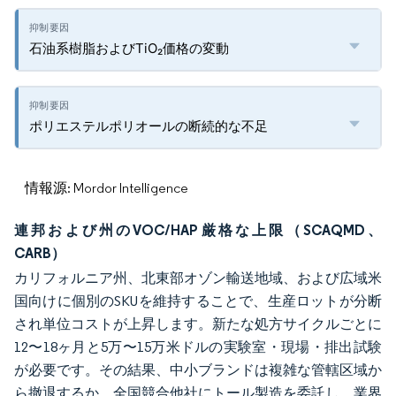
石油系樹脂およびTiO₂価格の変動
ポリエステルポリオールの断続的な不足
情報源: Mordor Intelligence
連邦および州のVOC/HAP厳格な上限（SCAQMD、
CARB）
カリフォルニア州、北東部オゾン輸送地域、および広域米
国向けに個別のSKUを維持することで、生産ロットが分断
され単位コストが上昇します。新たな処方サイクルごとに
12〜18ヶ月と5万〜15万米ドルの実験室・現場・排出試験
が必要です。その結果、中小ブランドは複雑な管轄区域か
ら撤退するか、全国競合他社にトール製造を委託し、業界