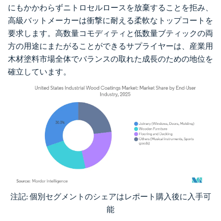
にもかかわらずニトロセルロースを放棄することを拒み、
高級バットメーカーは衝撃に耐える柔軟なトップコートを
要求します。高数量コモディティと低数量ブティックの両
方の用途にまたがることができるサプライヤーは、産業用
木材塗料市場全体でバランスの取れた成長のための地位を
確立しています。
注記: 個別セグメントのシェアはレポート購入後に入手可
画像 © Mordor Intelligence。再利用にはCC BY 4.0の表示が必要です。
能