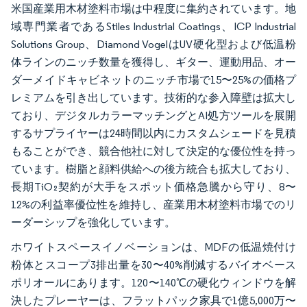
米国産業用木材塗料市場は中程度に集約されています。地
域専門業者であるStiles Industrial Coatings、ICP Industrial
Solutions Group、Diamond VogelはUV硬化型および低温粉
体ラインのニッチ数量を獲得し、ギター、運動用品、オー
ダーメイドキャビネットのニッチ市場で15〜25%の価格プ
レミアムを引き出しています。技術的な参入障壁は拡大し
ており、デジタルカラーマッチングとAI処方ツールを展開
するサプライヤーは24時間以内にカスタムシェードを見積
もることができ、競合他社に対して決定的な優位性を持っ
ています。樹脂と顔料供給への後方統合も拡大しており、
長期TiO₂契約が大手をスポット価格急騰から守り、8〜
12%の利益率優位性を維持し、産業用木材塗料市場でのリ
ーダーシップを強化しています。
ホワイトスペースイノベーションは、MDFの低温焼付け
粉体とスコープ3排出量を30〜40%削減するバイオベース
ポリオールにあります。120〜140℃の硬化ウィンドウを解
決したプレーヤーは、フラットパック家具で1億5,000万〜