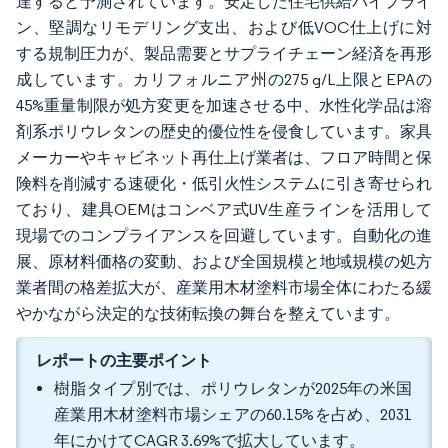
達すると予測されています。安定した住宅供給パイプライ
ン、堅調なリモデリング支出、および低VOC仕上げに対
する規制圧力が、製品需要とサプライチェーン経済を再形
成しています。カリフォルニア州の275 g/L上限とEPAの
45%重量制限が処方変更を加速させる中、水性化学品は溶
剤系ポリウレタンの歴史的優位性を侵食しています。家具
メーカーやキャビネット再仕上げ業者は、フロア時間と保
険料を削減する速硬化・低引火性システムに引き寄せられ
ており、建具OEMはコンベア式UV生産ラインを活用して
現場でのコンプライアンスを回避しています。自動化の進
展、原材料価格の変動、および全国規模と地域規模の処方
業者間の格差拡大が、産業用木材塗料市場全体にわたる緩
やかながら決定的な技術転換の舞台を整えています。
レポートの主要ポイント
樹脂タイプ別では、ポリウレタンが2025年の米国
産業用木材塗料市場シェアの60.15%を占め、2031
年にかけてCAGR 3.69%で拡大しています。