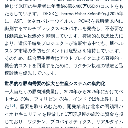
通じて米国の生産者に年間約6億6,400万USDのコストをも
たらしています。IDEXXとThermo Fisher Scientificは2025年
に、ASF、セネカバレーウイルス、PCV-3を数時間以内に
識別するマルチプレックスPCRパネルを発売し、不必要な
移動禁止や殺処分を抑制しています。持続的な疾患圧力に
より、遺伝子編集プロジェクトが進展する中でも、豚ヘル
スケア市場の予防セグメントは底堅さを維持しています。
そのため、統合型生産者はアウトブレイクによる直接的・
機会的コストを回避するために、ワクチン接種の徹底と迅
速診断を優先しています。
世界的な豚肉需要の拡大と生産システムの集約化
一人当たりの豚肉消費量は、2020年から2025年にかけてベ
トナムで8%、フィリピンで6%、インドで12%上昇しまし
[3]
た
。需要を取り込むため、開発業者は北米の閉鎖群バ
イオセキュリティを模倣した1万頭規模の施設に資金を投
じており、ワクチン、プロバイオティクス、リアルタイム