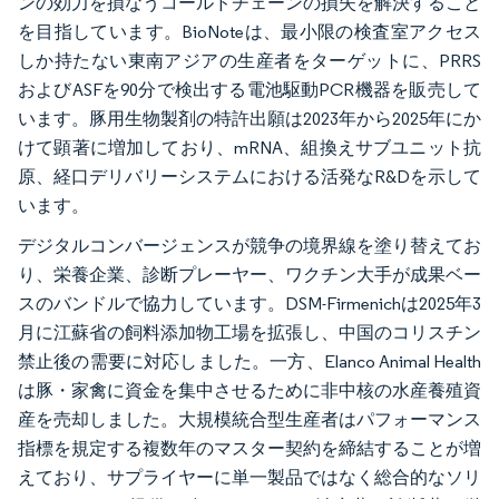
ンの効力を損なうコールドチェーンの損失を解決すること
を目指しています。BioNoteは、最小限の検査室アクセス
しか持たない東南アジアの生産者をターゲットに、PRRS
およびASFを90分で検出する電池駆動PCR機器を販売して
います。豚用生物製剤の特許出願は2023年から2025年にか
けて顕著に増加しており、mRNA、組換えサブユニット抗
原、経口デリバリーシステムにおける活発なR&Dを示して
います。
デジタルコンバージェンスが競争の境界線を塗り替えてお
り、栄養企業、診断プレーヤー、ワクチン大手が成果ベー
スのバンドルで協力しています。DSM-Firmenichは2025年3
月に江蘇省の飼料添加物工場を拡張し、中国のコリスチン
禁止後の需要に対応しました。一方、Elanco Animal Health
は豚・家禽に資金を集中させるために非中核の水産養殖資
産を売却しました。大規模統合型生産者はパフォーマンス
指標を規定する複数年のマスター契約を締結することが増
えており、サプライヤーに単一製品ではなく総合的なソリ