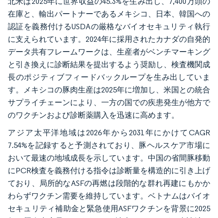
北米は2025年に世界収益の45.3%を生み出し、7,400万頭の
在庫と、輸出パートナーであるメキシコ、日本、韓国への
認証を義務付けるUSDAの厳格なバイオセキュリティ執行
に支えられています。2024年に採用されたカナダの自発的
データ共有フレームワークは、生産者がベンチマーキング
と引き換えに診断結果を提出するよう奨励し、検査機関成
長のポジティブフィードバックループを生み出していま
す。メキシコの豚肉生産は2025年に増加し、米国との統合
サプライチェーンにより、一方の国での疾患発生が他方で
のワクチンおよび診断薬購入を迅速に高めます。
アジア太平洋地域は2026年から2031年にかけてCAGR
7.54%を記録すると予測されており、豚ヘルスケア市場に
おいて最速の地域成長を示しています。中国の省間豚移動
にPCR検査を義務付ける指令は診断量を構造的に引き上げ
ており、局所的なASFの再燃は段階的な群れ再建にもかか
わらずワクチン需要を維持しています。ベトナムはバイオ
セキュリティ補助金と緊急使用ASFワクチンを背景に2025