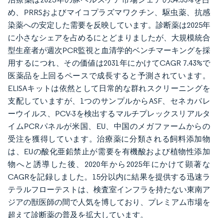
め、PRRSおよびマイコプラズマワクチン、駆虫薬、抗感
染薬への安定した需要を反映しています。診断薬は2025年
に小さなシェアを占めるにとどまりましたが、大規模統合
型生産者が週次PCR監視と血清学的ベンチマーキングを採
用するにつれ、その価値は2031年にかけてCAGR 7.43%で
医薬品を上回るペースで成長すると予測されています。
ELISAキットは依然として日常的な群れスクリーニングを
支配していますが、1つのサンプルからASF、セネカバレ
ーウイルス、PCV-3を検出するマルチプレックスリアルタ
イムPCRパネルが米国、EU、中国のメガファームからの
受注を獲得しています。治療薬に分類される飼料添加物
は、EUの酸化亜鉛禁止が需要を有機酸および植物性添加
物へと誘導した後、2020年から2025年にかけて顕著な
CAGRを記録しました。15分以内に結果を提供する迅速ラ
テラルフローテストは、検査室インフラを持たない東南ア
ジアの獣医師の間で人気を博しており、プレミアム市場を
超えて診断薬の普及を拡大しています。