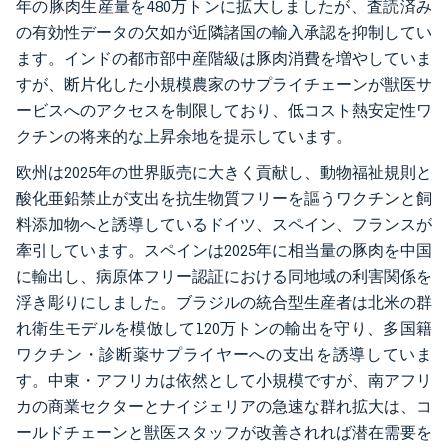
年の豚肉生産量を480万トンに拡大しましたが、査読済み
の有効性データの欠如が近隣諸国の輸入承認を抑制してい
ます。インドの都市部中産階級は豚肉消費を増やしていま
すが、断片化した小規模農家のサプライチェーンが獣医サ
ービスへのアクセスを制限しており、低コスト熱安定性ワ
クチンの将来的な上昇余地を提示しています。
欧州は2025年の世界販売に大きく貢献し、動物福祉規則と
酸化亜鉛禁止が支出を抗生物質フリーを謳うワクチンと飼
料添加物へと誘導しているドイツ、スペイン、フランスが
牽引しています。スペインは2025年に相当量の豚肉を中国
に輸出し、病原体フリー認証における同地域の利害関係を
浮き彫りにしました。ブラジルの統合型生産者は北米の群
れ衛生モデルを模倣して120万トンの輸出を守り、多国籍
ワクチン・診断薬サプライヤーへの支出を誘導していま
す。中東・アフリカは依然として小規模ですが、南アフリ
カの商業セクターとナイジェリアの急速な群れ拡大は、コ
ールドチェーンと獣医スタッフが改善されれば潜在需要を