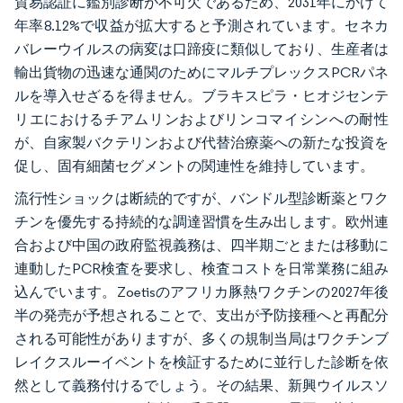
貿易認証に鑑別診断が不可欠であるため、2031年にかけて
年率8.12%で収益が拡大すると予測されています。セネカ
バレーウイルスの病変は口蹄疫に類似しており、生産者は
輸出貨物の迅速な通関のためにマルチプレックスPCRパネ
ルを導入せざるを得ません。ブラキスピラ・ヒオジセンテ
リエにおけるチアムリンおよびリンコマイシンへの耐性
が、自家製バクテリンおよび代替治療薬への新たな投資を
促し、固有細菌セグメントの関連性を維持しています。
流行性ショックは断続的ですが、バンドル型診断薬とワク
チンを優先する持続的な調達習慣を生み出します。欧州連
合および中国の政府監視義務は、四半期ごとまたは移動に
連動したPCR検査を要求し、検査コストを日常業務に組み
込んでいます。Zoetisのアフリカ豚熱ワクチンの2027年後
半の発売が予想されることで、支出が予防接種へと再配分
される可能性がありますが、多くの規制当局はワクチンブ
レイクスルーイベントを検証するために並行した診断を依
然として義務付けるでしょう。その結果、新興ウイルスソ