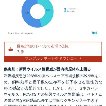
画像 © Mordor Intelligence。再利用にはCC BY 4.0の表示が必要です。
疾患別：新興ウイルス性脅威が固有病原体を上回る
呼吸器疾患は2025年の豚ヘルスケア市場規模の39.98%を占
め、飼料効率と産子数の生存率を低下させる慢性的な
PRRS感染が支配的でした。しかし、ASF、セネカバレー
ウイルス、PCV-3などの新興ウイルス性脅威は、ベトナム
の限定的なASF製品以外では市販ワクチンが入手できず、