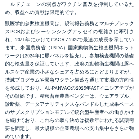
ールドチェーンの弱点がワクチン普及を抑制しているた
め、収益への貢献は限定的です。
獣医学的参照検査機関は、規制報告義務とマルチプレック
スPCRおよびシーケンシングアッセイの複雑さに牽引さ
れ、2031年にかけてCAGR 7.23%で最速の成長を示してい
ます。米国農務省（USDA）国家動物衛生検査機関ネット
ワークは2024年に豚パネルを拡充し、参加検査機関の基礎
的な検査量を保証しています。政府の動物衛生機関は豚ヘ
ルスケア産業の小さなシェアを占めるにとどまりますが、
撲滅プログラムや緊急ワクチン備蓄を通じて市場の方向性
を形成しており、AU-PANVACの2025年ASFイニシアチブが
その証拠です。精密畜産農業ベンダーは、ウェアラブル、
診断薬、データアナリティクスをバンドルした成果ベース
のサブスクリプションモデルで統合型生産者への働きかけ
を続けており、これらの取り決めは複数年にわたる試薬需
要を固定し、最大規模の企業農場への支出集中をさらに強
めています。