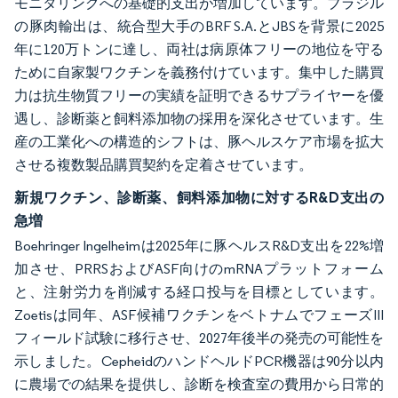
モニタリングへの基礎的支出が増加しています。ブラジル
の豚肉輸出は、統合型大手のBRF S.A.とJBSを背景に2025
年に120万トンに達し、両社は病原体フリーの地位を守る
ために自家製ワクチンを義務付けています。集中した購買
力は抗生物質フリーの実績を証明できるサプライヤーを優
遇し、診断薬と飼料添加物の採用を深化させています。生
産の工業化への構造的シフトは、豚ヘルスケア市場を拡大
させる複数製品購買契約を定着させています。
新規ワクチン、診断薬、飼料添加物に対するR&D支出の
急増
Boehringer Ingelheimは2025年に豚ヘルスR&D支出を22%増
加させ、PRRSおよびASF向けのmRNAプラットフォーム
と、注射労力を削減する経口投与を目標としています。
Zoetisは同年、ASF候補ワクチンをベトナムでフェーズIII
フィールド試験に移行させ、2027年後半の発売の可能性を
示しました。CepheidのハンドヘルドPCR機器は90分以内
に農場での結果を提供し、診断を検査室の費用から日常的