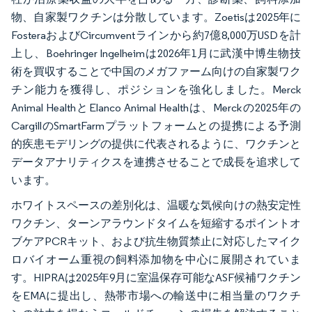
物、自家製ワクチンは分散しています。Zoetisは2025年に
FosteraおよびCircumventラインから約7億8,000万USDを計
上し、Boehringer Ingelheimは2026年1月に武漢中博生物技
術を買収することで中国のメガファーム向けの自家製ワク
チン能力を獲得し、ポジションを強化しました。Merck
Animal HealthとElanco Animal Healthは、Merckの2025年の
CargillのSmartFarmプラットフォームとの提携による予測
的疾患モデリングの提供に代表されるように、ワクチンと
データアナリティクスを連携させることで成長を追求して
います。
ホワイトスペースの差別化は、温暖な気候向けの熱安定性
ワクチン、ターンアラウンドタイムを短縮するポイントオ
ブケアPCRキット、および抗生物質禁止に対応したマイク
ロバイオーム重視の飼料添加物を中心に展開されていま
す。HIPRAは2025年9月に室温保存可能なASF候補ワクチン
をEMAに提出し、熱帯市場への輸送中に相当量のワクチ