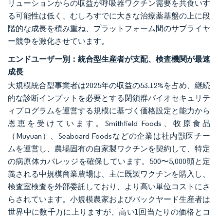
リューションからの収益が呼吸器ワクチン需要を共食いす
る可能性は低く、むしろすでに大きな治療薬基盤の上に段
階的な成長を積み重ね、プラットフォーム間のサプライヤ
ー競争を激化させています。
エンドユーザー別：統合型生産者が支配、検査機関が最速
成長
大規模統合型事業者は2025年の収益の53.12%を占め、継続
的な診断インプットを必要とする閉鎖群バイオセキュリテ
ィプログラムを運営する規模に基づく価格設定と能力から
恩恵を受けています。Smithfield Foods、牧原食品
（Muyuan）、Seaboard Foodsなどの企業は社内獣医チー
ムを運営し、農場固有の自家製ワクチンを契約して、特定
の病原体カバレッジを確保しています。500〜5,000頭と定
義される中規模商業農場は、主に既製ワクチンを購入し、
検査室検査を外部委託しており、より高い単位コストにさ
らされています。小規模農家およびバックヤード生産者は
世界中に数千万に上りますが、高い1回当たりの価格とコ