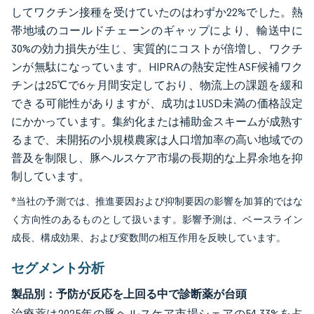
してワクチン接種を受けていたのはわずか22%でした。熱
帯地域のコールドチェーンのギャップにより、輸送中に
30%の効力損失が生じ、実質的にコストが倍増し、ワクチ
ンが無駄になっています。HIPRAの熱安定性ASF候補ワク
チンは25℃で6ヶ月間安定しており、物流上の課題を緩和
できる可能性がありますが、成功は1USD未満の価格設定
にかかっています。集約化または補助金スキームが成熟す
るまで、未開拓の小規模農家は人口増加率の高い地域での
普及を制限し、豚ヘルスケア市場の長期的な上昇余地を抑
制しています。
*当社の予測では、推進要因および抑制要因の影響を加算的ではな
く方向性のあるものとして扱います。影響予測は、ベースライン
成長、構成効果、および変数間の相互作用を反映しています。
セグメント分析
製品別：予防が反応を上回る中で診断薬が台頭
治療薬は2025年の豚ヘルスケア市場シェアの54.33%を占