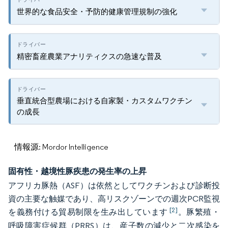
世界的な食品安全・予防的健康管理規制の強化
精密畜産農業アナリティクスの急速な普及
垂直統合型農場における自家製・カスタムワクチン
の成長
情報源: Mordor Intelligence
固有性・越境性豚疾患の発生率の上昇
アフリカ豚熱（ASF）は依然としてワクチンおよび診断投
資の主要な触媒であり、高リスクゾーンでの週次PCR監視
[2]
を義務付ける貿易制限を生み出しています
。豚繁殖・
呼吸障害症候群（PRRS）は、産子数の減少と二次感染を