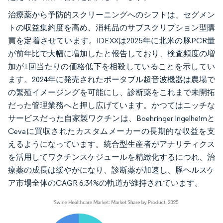
治療薬から予防的スクリーニングへのシフトは、セグメン
トの収益集約度を高め、消耗品のサブスクリプション型購
買を定着させています。IDEXXは2025年に北米の豚PCR量
が前年比で大幅に増加したと報告しており、検査頻度の増
加が1回当たりの価格低下を相殺していることを示してい
ます。2024年に発売されたポータブル超音波機器は農場で
の繁殖イメージングを可能にし、診断薬をこれまで未開拓
だった管理業務へと押し広げています。かつてはニッチな
サービスだった自家製ワクチンは、Boehringer Ingelheimと
Cevaに買収されたカスタムメーカーの長期的な収益を支
えるようになっています。統合型生産者がアナリティクス
を活用してワクチンスケジュールを精緻化するにつれ、治
療薬の成長は緩やかになり、診断薬が加速し、豚ヘルスケ
ア市場全体のCAGR 6.34%の軌道が維持されています。