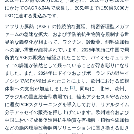
2026年に37億4,000万USDと予測され、2026年から2031年
にかけてCAGR 6.34%で成長し、2031年までに50億9,000万
USDに達する見込みです。
アフリカ豚熱（ASF）の持続的な蔓延、精密管理型メガフ
ァームの急速な拡大、および予防的抗生物質を規制する世
界的な義務化が相まって、ワクチン、診断薬、飼料添加物
への強い需要が維持されています。2025年初頭に中国で局
所的なASFの再燃が確認されたことで、バイオセキュリテ
ィ上の課題が依然として残っていることが浮き彫りになり
ました。また、2024年にドイツおよびポーランドの野生イ
ノシシでASFが検出されたことにより、欧州における監視
[1]
体制への支出が加速しました
。同時に、北米、欧州、
ブラジルの垂直統合型農場では、輸出アクセスを守るため
に週次PCRスクリーニングを導入しており、リアルタイム
分子アッセイの販売を押し上げています。欧州連合および
中国において成長促進用抗生物質を有機酸・植物性添加物
などの腸内環境改善飼料ソリューションに置き換える動き