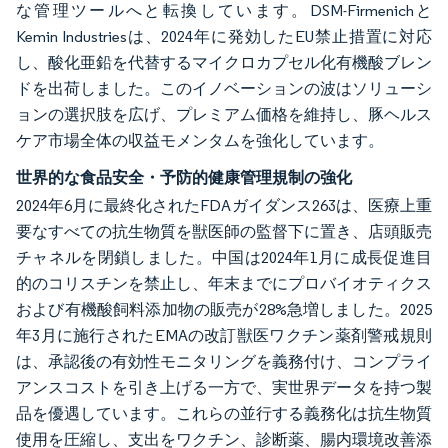
な管理ツールへと転換しています。DSM-Firmenichと
Kemin Industriesは、2024年に発効したEU禁止措置に対応
し、酸化亜鉛を代替するマイクロカプセル化有機酸ブレン
ドを出荷しました。このイノベーションの波はソリューシ
ョンの選択肢を広げ、プレミアム価格を維持し、豚ヘルス
ケア市場全体の収益モメンタムを強化しています。
世界的な食品安全・予防的健康管理規制の強化
2024年6月に最終化されたFDAガイダンス263は、医療上重
要なすべての抗生物質を獣医師の監督下に置き、店頭販売
チャネルを閉鎖しました。中国は2024年1月に成長促進目
的のコリスチンを禁止し、年末までにプロバイオティクス
および有機酸飼料添加物の販売が28%急増しました。2025
年3月に施行されたEMAの改訂獣医ワクチン薬剤警戒規則
は、承認後の有効性モニタリングを義務付け、コンプライ
アンスコストを引き上げる一方で、実世界データを持つ製
品を優遇しています。これらの並行する義務化は抗生物質
使用を圧縮し、支出をワクチン、診断薬、腸内環境改善添