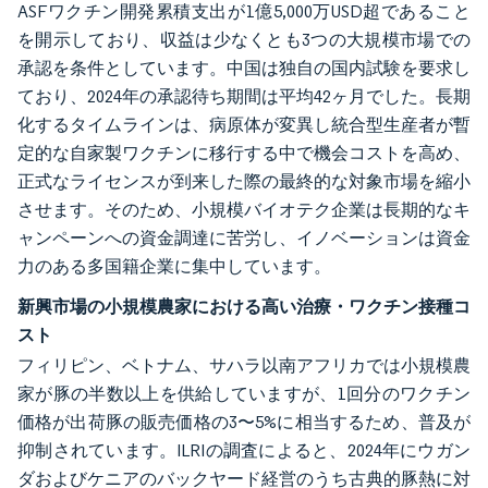
ASFワクチン開発累積支出が1億5,000万USD超であること
を開示しており、収益は少なくとも3つの大規模市場での
承認を条件としています。中国は独自の国内試験を要求し
ており、2024年の承認待ち期間は平均42ヶ月でした。長期
化するタイムラインは、病原体が変異し統合型生産者が暫
定的な自家製ワクチンに移行する中で機会コストを高め、
正式なライセンスが到来した際の最終的な対象市場を縮小
させます。そのため、小規模バイオテク企業は長期的なキ
ャンペーンへの資金調達に苦労し、イノベーションは資金
力のある多国籍企業に集中しています。
新興市場の小規模農家における高い治療・ワクチン接種コ
スト
フィリピン、ベトナム、サハラ以南アフリカでは小規模農
家が豚の半数以上を供給していますが、1回分のワクチン
価格が出荷豚の販売価格の3〜5%に相当するため、普及が
抑制されています。ILRIの調査によると、2024年にウガン
ダおよびケニアのバックヤード経営のうち古典的豚熱に対