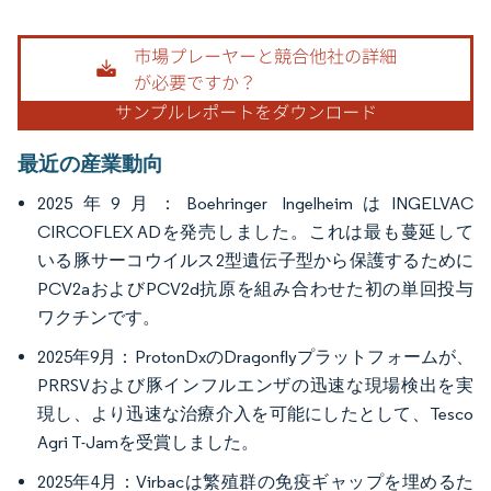
画像 © Mordor Intelligence。再利用にはCC BY 4.0の表示が必要です。
最近の産業動向
2025年9月：Boehringer IngelheimはINGELVAC
CIRCOFLEX ADを発売しました。これは最も蔓延して
いる豚サーコウイルス2型遺伝子型から保護するために
PCV2aおよびPCV2d抗原を組み合わせた初の単回投与
ワクチンです。
2025年9月：ProtonDxのDragonflyプラットフォームが、
PRRSVおよび豚インフルエンザの迅速な現場検出を実
現し、より迅速な治療介入を可能にしたとして、Tesco
Agri T-Jamを受賞しました。
2025年4月：Virbacは繁殖群の免疫ギャップを埋めるた