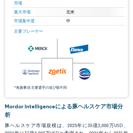
市場
最大市場
北米
市場集中度
中
画像 © Mordor Intelligence。再利用にはCC BY 4.0の表示が必要です。
主要プレーヤー
*免責事項:主要選手の並び順不同
Mordor Intelligenceによる豚ヘルスケア市場分
析
豚ヘルスケア市場規模は、2025年に35億2,000万USD、