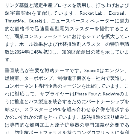
リング基盤と認定生産プロセスを活用し、打ち上げおよび
深宇宙契約を支配しています。Rocket Lab、Exotrail、
ThrustMe、Busekは、ニュースペースオペレーターに魅力
的な価格帯で迅速量産型電気スラスターを提供すること
で、商業コンステレーションにおけるシェアを拡大してい
ます。ホール効果および代替推進剤スラスターの特許申請
数は2024年に45%増加し、知的財産創出の波を示していま
す。
垂直統合が主要な戦略テーマです。SpaceXはエンジン、
燃焼室、ターボポンプ、制御電子機器を一社内で製造し、
コンポーネント専門企業のマージンを圧縮しています。こ
れに対応して、サプライヤーはPhase FourとRedwireのよ
うに推進とバス製造を統合するためにパートナーシップを
結ぶか、スラスターとPPUを組み合わせる合併を追求する
かのいずれかの道をとっています。核熱推進の取り組みに
は専門的な燃料加工と原子炉容器の専門知識が必要であ
り、防衛核ポートフォリオを持つコングロマリットに有利