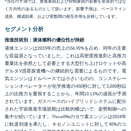
*当社の予測では、推進要因および抑制要因の影響を加算的ではな
く方向性のあるものとして扱います。影響予測は、ベースライン
成長、構成効果、および変数間の相互作用を反映しています。
セグメント分析
推進技術別：液体燃料の優位性が持続
液体エンジンは2025年の売上の56.92%を占め、同年の主要
な収益源となっていました。これは高密度推進剤と高推力
重量比を依然として必要とする大型打ち上げロケットや高
デルタV惑星探査機への継続的な需要によるものです。電
気エンジンはドルベースでは小さいものの、コンステレー
ションオペレーターが化学推進の450秒に対して3,000秒以
上の比推力を重視することから、年間10.13%の成長が予測
されています。ガスベースのハイブリッドシステムに配分
された宇宙推進市場規模は比較的横ばいで、姿勢制御への
集中が続いています。ThrustMeのヨウ素エンジンは2024年
に軌道到達を果たし、キセノンユニットに対して40%のコ