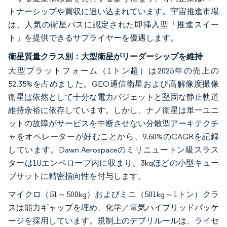
トナーシップや買収に追い込まれています。宇宙推進市場
は、人気の衛星バスに認定された即挿入型「推進スイー
ト」を提供できるサプライヤーを優遇します。
衛星質量クラス別：大型衛星がリーダーシップを維持
大型プラットフォーム（1トン超）は2025年の売上の
52.35%を占めました。GEO通信衛星および高解像度撮像
衛星は依然として十分な電力バジェットと堅固な静止軌道
維持余裕に依存しています。しかし、ナノ衛星は単一ユニ
ットの故障がサービスを中断させない分散型アーキテクチ
ャをオペレーターが好むことから、9.60%のCAGRを記録
しています。Dawn Aerospaceのミリニュートン級スラス
ターは1Uエンベロープ内に収まり、3kgほどの小型キュー
ブサットに精密指向性を付与します。
マイクロ（51～500kg）およびミニ（501kg～1トン）クラ
スは能力ギャップを埋め、化学／電気ハイブリッドパッケ
ージを採用しています。規制上のデブリルールは、ライセ