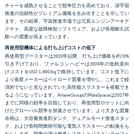
チャーを成熟させることで競争圧力を高めており、深宇宙
推進の信頼性がプレミアム価格を生み出すことを示してい
ます。その結果、宇宙推進市場では冗長エンジンアーキテ
クチャ、高度な故障検知ソフトウェア、および長期耐久試
験への需要が高まっています。
再使用型機体による打ち上げコストの低下
再使用型ブースターは2020年以降、打ち上げ価格を約70%
引き下げており、ファルコン ヘビーは2024年の低軌道向
けコストをUSD 1,400/kgで維持しています。コスト低下に
より衛星メーカーはペイロード質量を増やし、これまで経
済的でないと見なされていた高性能スラスターを搭載でき
るようになっています。ArianeGroupのMaiaSpaceは2027年
までに同様の効率を目指しており、再使用型ロケットに向
けたグローバル競争を加速させています。より大きな質量
余裕は、大容量推進剤タンク、デュアルモード推進スタッ
ク、および長時間燃焼可能な電気スラスターへの転換をも
たらします。競争の渦は推進システムとバスインターフェ