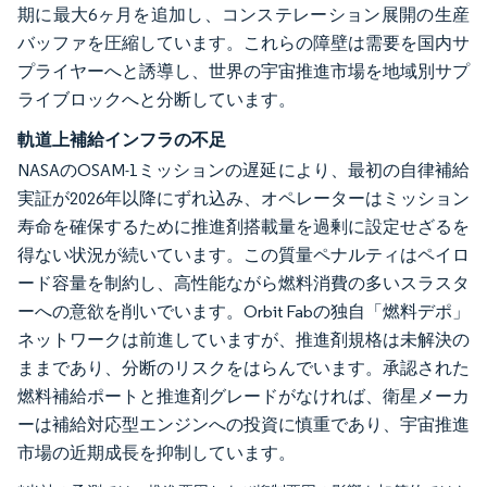
期に最大6ヶ月を追加し、コンステレーション展開の生産
バッファを圧縮しています。これらの障壁は需要を国内サ
プライヤーへと誘導し、世界の宇宙推進市場を地域別サプ
ライブロックへと分断しています。
軌道上補給インフラの不足
NASAのOSAM-1ミッションの遅延により、最初の自律補給
実証が2026年以降にずれ込み、オペレーターはミッション
寿命を確保するために推進剤搭載量を過剰に設定せざるを
得ない状況が続いています。この質量ペナルティはペイロ
ード容量を制約し、高性能ながら燃料消費の多いスラスタ
ーへの意欲を削いでいます。Orbit Fabの独自「燃料デポ」
ネットワークは前進していますが、推進剤規格は未解決の
ままであり、分断のリスクをはらんでいます。承認された
燃料補給ポートと推進剤グレードがなければ、衛星メーカ
ーは補給対応型エンジンへの投資に慎重であり、宇宙推進
市場の近期成長を抑制しています。