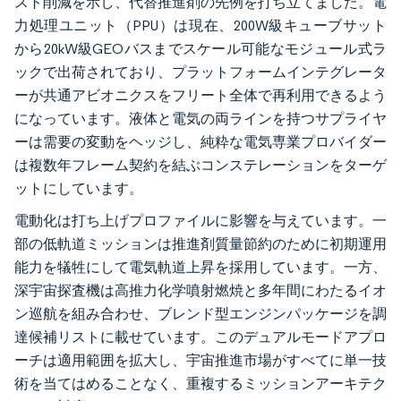
スト削減を示し、代替推進剤の先例を打ち立てました。電
力処理ユニット（PPU）は現在、200W級キューブサット
から20kW級GEOバスまでスケール可能なモジュール式ラ
ックで出荷されており、プラットフォームインテグレータ
ーが共通アビオニクスをフリート全体で再利用できるよう
になっています。液体と電気の両ラインを持つサプライヤ
ーは需要の変動をヘッジし、純粋な電気専業プロバイダー
は複数年フレーム契約を結ぶコンステレーションをターゲ
ットにしています。
電動化は打ち上げプロファイルに影響を与えています。一
部の低軌道ミッションは推進剤質量節約のために初期運用
能力を犠牲にして電気軌道上昇を採用しています。一方、
深宇宙探査機は高推力化学噴射燃焼と多年間にわたるイオ
ン巡航を組み合わせ、ブレンド型エンジンパッケージを調
達候補リストに載せています。このデュアルモードアプロ
ーチは適用範囲を拡大し、宇宙推進市場がすべてに単一技
術を当てはめることなく、重複するミッションアーキテク