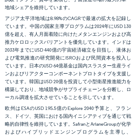
地域シェアを維持しています。
アジア太平洋地域は8.98%のCAGRで最速の拡大を記録し
ています。中国の国家主導プログラムは2024年にUSD 130
億を超え、有人月面着陸に向けたメタンエンジンおよび高
推力ケロロックスバリアントを優先しています。インドは
2033年までにUSD 440億の宇宙経済確立を目指し、液体お
よび電気推進の研究開発にISROおよび民間資本を投入し
ています。日本のUSD 64億基金は国内スラスター生産ライ
ンおよびリアクターコンポーネントプロトタイプを支援し
ています。韓国はUSD 20億を投資して小型衛星推進能力を
構築しており、地域競争がサプライチェーンを分断し、ロ
ーカル調達を拡大させていることを示しています。
欧州はESAのUSD 195.5億のExplore 2040予算と、フラン
ス、ドイツ、英国における国内イニシアティブを通じて戦
略的自律性を維持しています。SafranとArianeGroupが化学
およびハイブリッドエンジンプログラムを主導し、