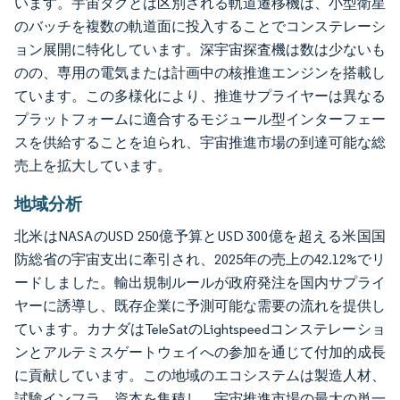
います。宇宙タグとは区別される軌道遷移機は、小型衛星
のバッチを複数の軌道面に投入することでコンステレーシ
ョン展開に特化しています。深宇宙探査機は数は少ないも
のの、専用の電気または計画中の核推進エンジンを搭載し
ています。この多様化により、推進サプライヤーは異なる
プラットフォームに適合するモジュール型インターフェー
スを供給することを迫られ、宇宙推進市場の到達可能な総
売上を拡大しています。
地域分析
北米はNASAのUSD 250億予算とUSD 300億を超える米国国
防総省の宇宙支出に牽引され、2025年の売上の42.12%でリ
ードしました。輸出規制ルールが政府発注を国内サプライ
ヤーに誘導し、既存企業に予測可能な需要の流れを提供し
ています。カナダはTeleSatのLightspeedコンステレーショ
ンとアルテミスゲートウェイへの参加を通じて付加的成長
に貢献しています。この地域のエコシステムは製造人材、
試験インフラ、資本を集積し、宇宙推進市場の最大の単一