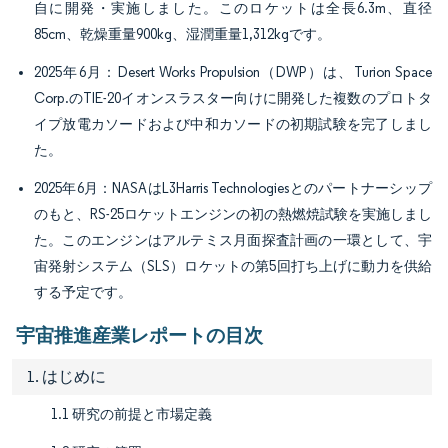
自に開発・実施しました。このロケットは全長6.3m、直径
85cm、乾燥重量900kg、湿潤重量1,312kgです。
2025年6月：Desert Works Propulsion（DWP）は、Turion Space
Corp.のTIE-20イオンスラスター向けに開発した複数のプロトタ
イプ放電カソードおよび中和カソードの初期試験を完了しまし
た。
2025年6月：NASAはL3Harris Technologiesとのパートナーシップ
のもと、RS-25ロケットエンジンの初の熱燃焼試験を実施しまし
た。このエンジンはアルテミス月面探査計画の一環として、宇
宙発射システム（SLS）ロケットの第5回打ち上げに動力を供給
する予定です。
宇宙推進産業レポートの目次
1. はじめに
1.1 研究の前提と市場定義