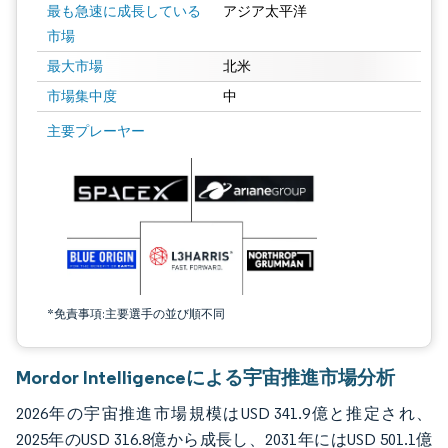
最も急速に成長している
アジア太平洋
市場
最大市場
北米
市場集中度
中
画像 © Mordor Intelligence。再利用にはCC BY 4.0の表示が必要です。
主要プレーヤー
*免責事項:主要選手の並び順不同
Mordor Intelligenceによる宇宙推進市場分析
2026年の宇宙推進市場規模はUSD 341.9億と推定され、
2025年のUSD 316.8億から成長し、2031年にはUSD 501.1億