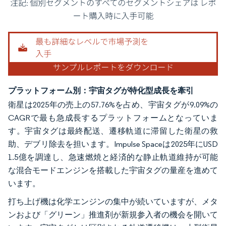
画像 © Mordor Intelligence。再利用にはCC BY 4.0の表示が必要です。
プラットフォーム別：宇宙タグが特化型成長を牽引
衛星は2025年の売上の57.76%を占め、宇宙タグが9.09%の
CAGRで最も急成長するプラットフォームとなっていま
す。宇宙タグは最終配送、遷移軌道に滞留した衛星の救
助、デブリ除去を担います。Impulse Spaceは2025年にUSD
1.5億を調達し、急速燃焼と経済的な静止軌道維持が可能
な混合モードエンジンを搭載した宇宙タグの量産を進めて
います。
打ち上げ機は化学エンジンの集中が続いていますが、メタ
ンおよび「グリーン」推進剤が新規参入者の機会を開いて