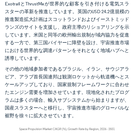
ExotrailとThrustMeが世界的な顧客を引き付ける電気スラ
スターの革新を推進しています。英国のUSD 24.2億規模の
推進製造拡大計画はスコットランドおよびイーストミッド
ランズのサイトを支援し、政府主導のリショアリングを示
しています。米国と同等の欧州輸出規制が域内協力を促進
する一方で、第三国バイヤーに障壁を設け、宇宙推進市場
における世界的な調達パターンをそれとなく地域ハブへと
誘導しています。
その他の地域参加者であるブラジル、イラン、サウジアラ
ビア、アラブ首長国連邦は観測ロケットから軌道機へとス
ケールアップしており、国家規制フレームワークに合わせ
たエンジン需要を増加させています。現地化されたプログ
ラムは多くの場合、輸入サブシステムから始まりますが、
国産スラスターへと移行し、宇宙推進市場のグローバルな
裾野を徐々に拡大させています。