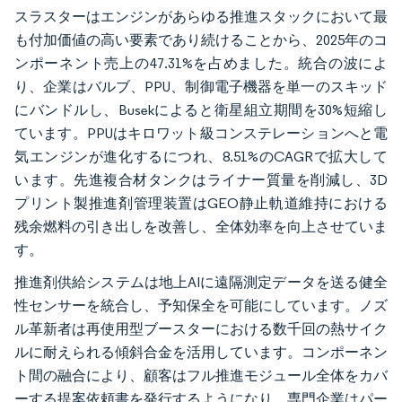
スラスターはエンジンがあらゆる推進スタックにおいて最
も付加価値の高い要素であり続けることから、2025年のコ
ンポーネント売上の47.31%を占めました。統合の波によ
り、企業はバルブ、PPU、制御電子機器を単一のスキッド
にバンドルし、Busekによると衛星組立期間を30%短縮し
ています。PPUはキロワット級コンステレーションへと電
気エンジンが進化するにつれ、8.51%のCAGRで拡大して
います。先進複合材タンクはライナー質量を削減し、3D
プリント製推進剤管理装置はGEO静止軌道維持における
残余燃料の引き出しを改善し、全体効率を向上させていま
す。
推進剤供給システムは地上AIに遠隔測定データを送る健全
性センサーを統合し、予知保全を可能にしています。ノズ
ル革新者は再使用型ブースターにおける数千回の熱サイク
ルに耐えられる傾斜合金を活用しています。コンポーネン
ト間の融合により、顧客はフル推進モジュール全体をカバ
ーする提案依頼書を発行するようになり、専門企業はパー