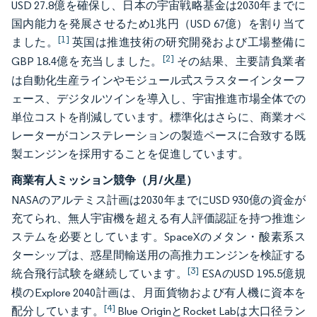
USD 27.8億を確保し、日本の宇宙戦略基金は2030年までに
国内能力を発展させるため1兆円（USD 67億）を割り当て
[1]
ました。
英国は推進技術の研究開発および工場整備に
[2]
GBP 18.4億を充当しました。
その結果、主要請負業者
は自動化生産ラインやモジュール式スラスターインターフ
ェース、デジタルツインを導入し、宇宙推進市場全体での
単位コストを削減しています。標準化はさらに、商業オペ
レーターがコンステレーションの製造ペースに合致する既
製エンジンを採用することを促進しています。
商業有人ミッション競争（月/火星）
NASAのアルテミス計画は2030年までにUSD 930億の資金が
充てられ、無人宇宙機を超える有人評価認証を持つ推進シ
ステムを必要としています。SpaceXのメタン・酸素系ス
ターシップは、惑星間輸送用の高推力エンジンを検証する
[3]
統合飛行試験を継続しています。
ESAのUSD 195.5億規
模のExplore 2040計画は、月面貨物および有人機に資本を
[4]
配分しています。
Blue OriginとRocket Labは大口径ラン