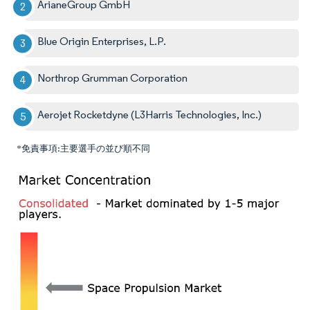
ArianeGroup GmbH
Blue Origin Enterprises, L.P.
Northrop Grumman Corporation
Aerojet Rocketdyne (L3Harris Technologies, Inc.)
*免責事項:主要選手の並び順不同