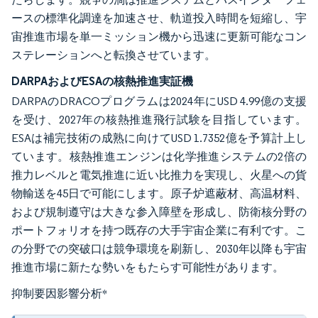
ースの標準化調達を加速させ、軌道投入時間を短縮し、宇
宙推進市場を単一ミッション機から迅速に更新可能なコン
ステレーションへと転換させています。
DARPAおよびESAの核熱推進実証機
DARPAのDRACOプログラムは2024年にUSD 4.99億の支援
を受け、2027年の核熱推進飛行試験を目指しています。
ESAは補完技術の成熟に向けてUSD 1.7352億を予算計上し
ています。核熱推進エンジンは化学推進システムの2倍の
推力レベルと電気推進に近い比推力を実現し、火星への貨
物輸送を45日で可能にします。原子炉遮蔽材、高温材料、
および規制遵守は大きな参入障壁を形成し、防衛核分野の
ポートフォリオを持つ既存の大手宇宙企業に有利です。こ
の分野での突破口は競争環境を刷新し、2030年以降も宇宙
推進市場に新たな勢いをもたらす可能性があります。
抑制要因影響分析
*