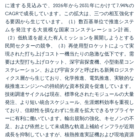
に達する見込みで、2026年から2031年にかけて7.94%の
CAGRで成長しています。この拡大は、三つの相互強化す
る要因から生じています。（1）数百基単位で推進システ
ムを発注する大規模な国家コンステレーション計画、
（2）低軌道を超えた有人ミッションを展開しようとする
民間セクターの競争、（3）再使用型ロケットによって実
現された打ち上げコスト一機当たりの急激な低下です。需
要は大型打ち上げロケット、深宇宙探査機、小型衛星コン
ステレーション、および宇宙タグと呼ばれる新興ロジステ
ィクス層から生じており、化学推進、電気推進、実験的な
核推進エンジンへの持続的な資本投資を促進しています。
技術調達サイクルは現在、標準化されたモジュールの大量
発注、より短い統合スケジュール、生涯燃料効率を重視し
ており、信頼性を損なわずに生産を拡大できるサプライヤ
ーに有利に働いています。輸出規制の強化、キセノンの不
足、および依然として未成熟な軌道上補給インフラが近期
成長を抑制していますが、核熱推進実証機および現地資源