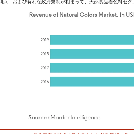
利点、および有利な政府規制が相まって、天然食品着色料セグ
rdor Intelligence。再利用にはCC BY 4.0の表示が必要です。