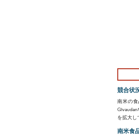
画像 © Mo
競合状
南米の食品着色
Giva
を拡大し
南米食