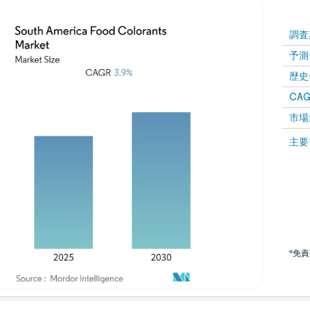
調査
予測
歴史
CAG
市場
主要
*免
画像 © Mordor Intelligence。再利用にはCC BY 4.0の表示が必要です。