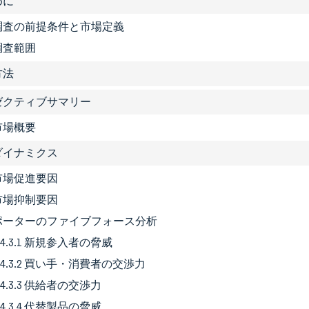
めに
1 調査の前提条件と市場定義
 調査範囲
方法
グゼクティブサマリー
 市場概要
場ダイナミクス
1 市場促進要因
2 市場抑制要因
3 ポーターのファイブフォース分析
4.3.1 新規参入者の脅威
4.3.2 買い手・消費者の交渉力
4.3.3 供給者の交渉力
4.3.4 代替製品の脅威