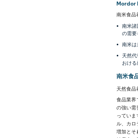
Mordo
南米食品
南米諸
の需要
南米は
天然代
おける
南米食
天然食品
食品業界
の強い需
っていま
ル、カロ
増加とそ