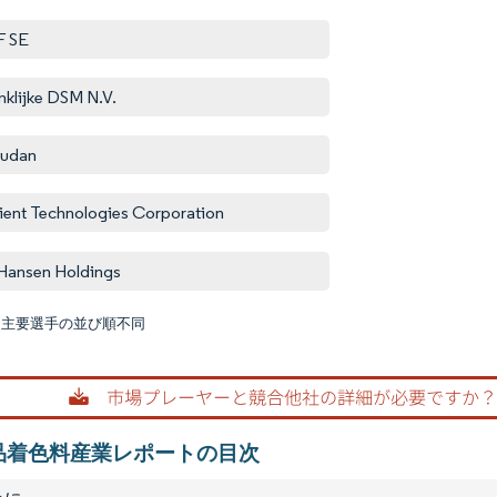
F SE
nklijke DSM N.V.
audan
ient Technologies Corporation
Hansen Holdings
:主要選手の並び順不同
画像 © M
品着色料産業レポートの目次