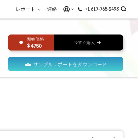
レポート
連絡
+1 617-765-2493
4750