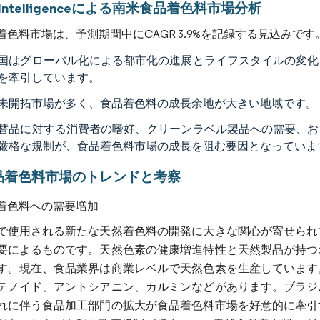
r Intelligenceによる南米食品着色料市場分析
着色料市場は、予測期間中にCAGR 3.9%を記録する見込みです
国はグローバル化による都市化の進展とライフスタイルの変化
を牽引しています。
未開拓市場が多く、食品着色料の成長余地が大きい地域です。
替品に対する消費者の嗜好、クリーンラベル製品への需要、お
厳格な規制が、食品着色料市場の成長を阻む要因となっていま
品着色料市場のトレンドと考察
着色料への需要増加
で使用される新たな天然着色料の開発に大きな関心が寄せられ
要によるものです。天然色素の健康増進特性と天然製品が持つ
す。現在、食品業界は商業レベルで天然色素を生産しています
テノイド、アントシアニン、カルミンなどがあります。ブラジ
れに伴う食品加工部門の拡大が食品着色料市場を好意的に牽引