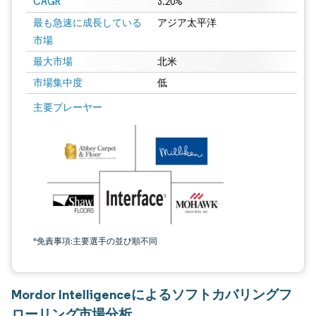
CAGR
3.20%
最も急速に成長している
アジア太平洋
市場
最大市場
北米
市場集中度
低
主要プレーヤー
*免責事項:主要選手の並び順不同
Mordor Intelligenceによるソフトカバリングフ
ローリング市場分析