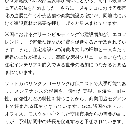
び商業施設への製品普及率が高いことから、前年の数量シ
ェアの30%を占めました。さらに、メキシコにおける都市
化の進展に伴う小売店舗や商業施設の増加が、同地域にお
ける建設資材の需要を押し上げると見込まれています。
米国におけるグリーンビルディングの建設増加が、エコフ
レンドリーで軽量な床材の消費を促進すると予想されてい
ます。また、住宅建設への消費者支出の増加と一人当たり
所得の上昇が相まって、高価な床材ソリューションを含む
住宅インテリアを購入できる世帯の増加につながると見込
まれています。
ソフトカバリングフローリングは低コストで入手可能であ
り、メンテナンスの容易さ、優れた美観、耐湿性、耐火
性、耐傷性などの特性を持つことから、商業用途セグメン
トで好まれる床材となっています。GCC諸国のホテル、
オフィス、モスクを中心とした交換市場からの需要の高ま
りが、予測期間中の成長を促進すると予想されています。