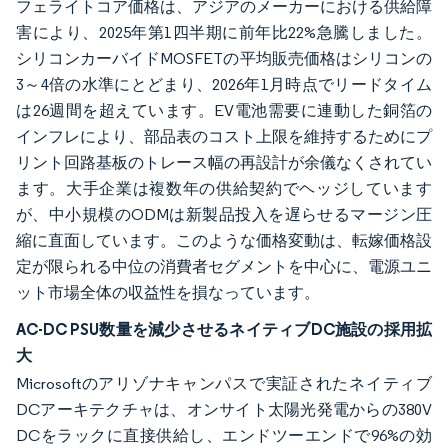
フェライトコア価格は、アジアのメーカーにおける供給障
害により、2025年第1四半期に前年比22%急騰しました。
シリコンカーバイドMOSFETの平均販売価格はシリコンの
3～4倍の水準にとどまり、2026年1月時点でリードタイム
は26週間を超えています。EV電池需要に連動した銅箔の
インフレにより、部品表のコスト上限を維持するためにプ
リント回路基板のトレース幅の再設計が余儀なくされてい
ます。大手企業は複数年の供給契約でヘッジしています
が、中小規模のODMは新製品投入を遅らせるマージン圧
縮に直面しています。このような価格変動は、転嫁価格設
定が限られる中位の消費者セグメントを中心に、電源ユニ
ット市場全体の収益性を損なっています。
AC-DC PSU数量を減少させるネイティブDC施設の採用拡
大
Microsoftのアリゾナキャンパスで実証されたネイティブ
DCアーキテクチャは、オンサイト太陽光発電からの380V
DCをラックに直接供給し、エンドツーエンドで96%の効