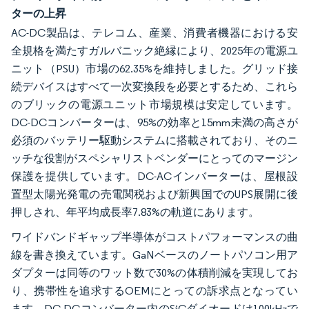
ターの上昇
AC-DC製品は、テレコム、産業、消費者機器における安
全規格を満たすガルバニック絶縁により、2025年の電源ユ
ニット（PSU）市場の62.35%を維持しました。グリッド接
続デバイスはすべて一次変換段を必要とするため、これら
のブリックの電源ユニット市場規模は安定しています。
DC-DCコンバーターは、95%の効率と15mm未満の高さが
必須のバッテリー駆動システムに搭載されており、そのニ
ッチな役割がスペシャリストベンダーにとってのマージン
保護を提供しています。DC-ACインバーターは、屋根設
置型太陽光発電の売電関税および新興国でのUPS展開に後
押しされ、年平均成長率7.83%の軌道にあります。
ワイドバンドギャップ半導体がコストパフォーマンスの曲
線を書き換えています。GaNベースのノートパソコン用ア
ダプターは同等のワット数で30%の体積削減を実現してお
り、携帯性を追求するOEMにとっての訴求点となってい
ます。DC-DCコンバーター内のSiCダイオードは100kHzで