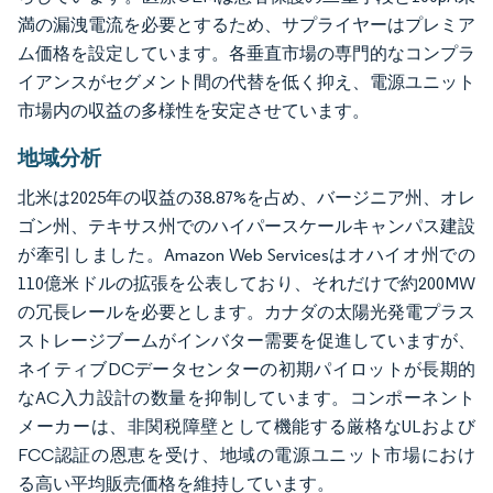
満の漏洩電流を必要とするため、サプライヤーはプレミア
ム価格を設定しています。各垂直市場の専門的なコンプラ
イアンスがセグメント間の代替を低く抑え、電源ユニット
市場内の収益の多様性を安定させています。
地域分析
北米は2025年の収益の38.87%を占め、バージニア州、オレ
ゴン州、テキサス州でのハイパースケールキャンパス建設
が牽引しました。Amazon Web Servicesはオハイオ州での
110億米ドルの拡張を公表しており、それだけで約200MW
の冗長レールを必要とします。カナダの太陽光発電プラス
ストレージブームがインバター需要を促進していますが、
ネイティブDCデータセンターの初期パイロットが長期的
なAC入力設計の数量を抑制しています。コンポーネント
メーカーは、非関税障壁として機能する厳格なULおよび
FCC認証の恩恵を受け、地域の電源ユニット市場におけ
る高い平均販売価格を維持しています。