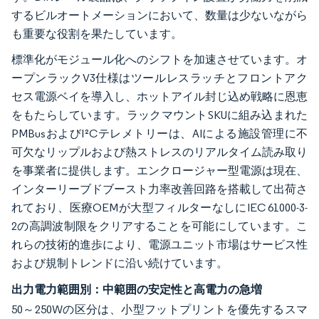
するビルオートメーションにおいて、数量は少ないながら
も重要な役割を果たしています。
標準化がモジュール化へのシフトを加速させています。オ
ープンラックV3仕様はツールレスラッチとフロントアク
セス電源ベイを導入し、ホットアイル封じ込め戦略に恩恵
をもたらしています。ラックマウントSKUに組み込まれた
PMBusおよびI²Cテレメトリーは、AIによる施設管理に不
可欠なリップルおよび熱ストレスのリアルタイム読み取り
を事業者に提供します。エンクロージャー型電源は現在、
インターリーブドブースト力率改善回路を搭載して出荷さ
れており、医療OEMが大型フィルターなしにIEC 61000-3-
2の高調波制限をクリアすることを可能にしています。こ
れらの技術的進歩により、電源ユニット市場はサービス性
および規制トレンドに沿い続けています。
出力電力範囲別：中範囲の安定性と高電力の急増
50～250Wの区分は、小型フットプリントを優先するスマ