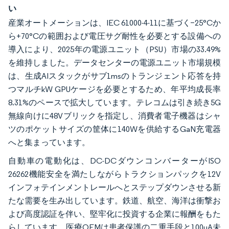
い
産業オートメーションは、IEC 61000-4-11に基づく−25°Cか
ら+70°Cの範囲および電圧サグ耐性を必要とする設備への
導入により、2025年の電源ユニット（PSU）市場の33.49%
を維持しました。データセンターの電源ユニット市場規模
は、生成AIスタックがサブ1msのトランジェント応答を持
つマルチkW GPUケージを必要とするため、年平均成長率
8.31%のペースで拡大しています。テレコムは引き続き5G
無線向けに48Vブリックを指定し、消費者電子機器はシャ
ツのポケットサイズの筐体に140Wを供給するGaN充電器
へと集まっています。
自動車の電動化は、DC-DCダウンコンバーターがISO
26262機能安全を満たしながらトラクションパックを12V
インフォテインメントレールへとステップダウンさせる新
たな需要を生み出しています。鉄道、航空、海洋は衝撃お
よび高度認証を伴い、堅牢化に投資する企業に報酬をもた
らしています。医療OEMは患者保護の二重手段と100µA未