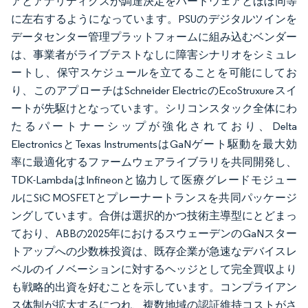
アとアナリティクスが調達決定をハードウェアとほぼ同等
に左右するようになっています。PSUのデジタルツインを
データセンター管理プラットフォームに組み込むベンダー
は、事業者がライブテストなしに障害シナリオをシミュレ
ートし、保守スケジュールを立てることを可能にしてお
り、このアプローチはSchneider ElectricのEcoStruxureスイ
ートが先駆けとなっています。シリコンスタック全体にわ
たるパートナーシップが強化されており、Delta
ElectronicsとTexas InstrumentsはGaNゲート駆動を最大効
率に最適化するファームウェアライブラリを共同開発し、
TDK-LambdaはInfineonと協力して医療グレードモジュー
ルにSiC MOSFETとプレーナートランスを共同パッケージ
ングしています。合併は選択的かつ技術主導型にとどまっ
ており、ABBの2025年におけるスウェーデンのGaNスター
トアップへの少数株投資は、既存企業が急速なデバイスレ
ベルのイノベーションに対するヘッジとして完全買収より
も戦略的出資を好むことを示しています。コンプライアン
ス体制が拡大するにつれ、複数地域の認証維持コストがさ