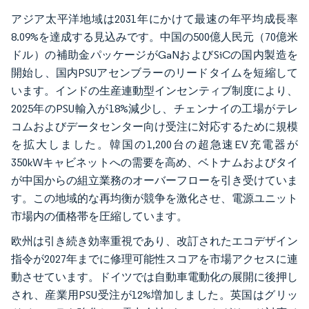
アジア太平洋地域は2031年にかけて最速の年平均成長率
8.09%を達成する見込みです。中国の500億人民元（70億米
ドル）の補助金パッケージがGaNおよびSiCの国内製造を
開始し、国内PSUアセンブラーのリードタイムを短縮して
います。インドの生産連動型インセンティブ制度により、
2025年のPSU輸入が18%減少し、チェンナイの工場がテレ
コムおよびデータセンター向け受注に対応するために規模
を拡大しました。韓国の1,200台の超急速EV充電器が
350kWキャビネットへの需要を高め、ベトナムおよびタイ
が中国からの組立業務のオーバーフローを引き受けていま
す。この地域的な再均衡が競争を激化させ、電源ユニット
市場内の価格帯を圧縮しています。
欧州は引き続き効率重視であり、改訂されたエコデザイン
指令が2027年までに修理可能性スコアを市場アクセスに連
動させています。ドイツでは自動車電動化の展開に後押し
され、産業用PSU受注が12%増加しました。英国はグリッ