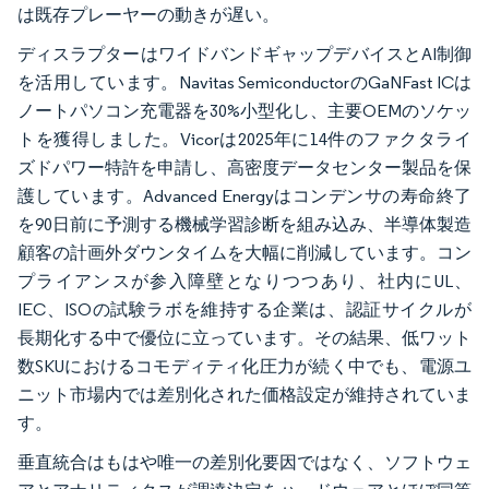
は既存プレーヤーの動きが遅い。
ディスラプターはワイドバンドギャップデバイスとAI制御
を活用しています。Navitas SemiconductorのGaNFast ICは
ノートパソコン充電器を30%小型化し、主要OEMのソケッ
トを獲得しました。Vicorは2025年に14件のファクタライ
ズドパワー特許を申請し、高密度データセンター製品を保
護しています。Advanced Energyはコンデンサの寿命終了
を90日前に予測する機械学習診断を組み込み、半導体製造
顧客の計画外ダウンタイムを大幅に削減しています。コン
プライアンスが参入障壁となりつつあり、社内にUL、
IEC、ISOの試験ラボを維持する企業は、認証サイクルが
長期化する中で優位に立っています。その結果、低ワット
数SKUにおけるコモディティ化圧力が続く中でも、電源ユ
ニット市場内では差別化された価格設定が維持されていま
す。
垂直統合はもはや唯一の差別化要因ではなく、ソフトウェ