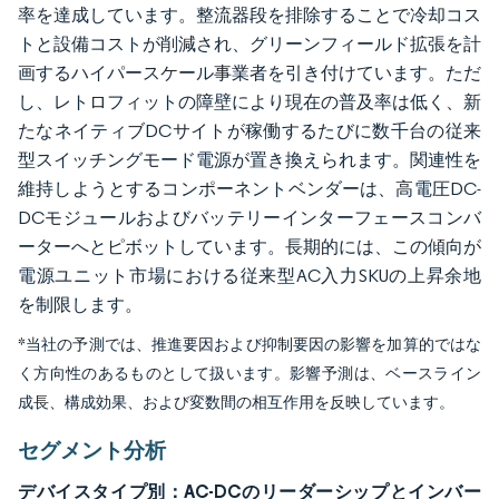
率を達成しています。整流器段を排除することで冷却コス
トと設備コストが削減され、グリーンフィールド拡張を計
画するハイパースケール事業者を引き付けています。ただ
し、レトロフィットの障壁により現在の普及率は低く、新
たなネイティブDCサイトが稼働するたびに数千台の従来
型スイッチングモード電源が置き換えられます。関連性を
維持しようとするコンポーネントベンダーは、高電圧DC-
DCモジュールおよびバッテリーインターフェースコンバ
ーターへとピボットしています。長期的には、この傾向が
電源ユニット市場における従来型AC入力SKUの上昇余地
を制限します。
*当社の予測では、推進要因および抑制要因の影響を加算的ではな
く方向性のあるものとして扱います。影響予測は、ベースライン
成長、構成効果、および変数間の相互作用を反映しています。
セグメント分析
デバイスタイプ別：AC-DCのリーダーシップとインバー