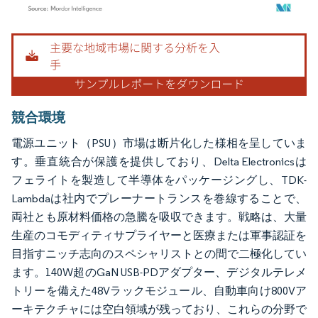
画像 © Mordor Intelligence。再利用にはCC BY 4.0の表示が必要です。
競合環境
電源ユニット（PSU）市場は断片化した様相を呈していま
す。垂直統合が保護を提供しており、Delta Electronicsは
フェライトを製造して半導体をパッケージングし、TDK-
Lambdaは社内でプレーナートランスを巻線することで、
両社とも原材料価格の急騰を吸収できます。戦略は、大量
生産のコモディティサプライヤーと医療または軍事認証を
目指すニッチ志向のスペシャリストとの間で二極化してい
ます。140W超のGaN USB-PDアダプター、デジタルテレメ
トリーを備えた48Vラックモジュール、自動車向け800Vア
ーキテクチャには空白領域が残っており、これらの分野で