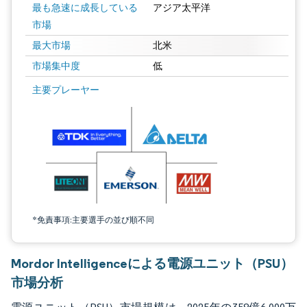
最も急速に成長している
アジア太平洋
市場
最大市場
北米
市場集中度
低
画像 © Mordor Intelligence。再利用にはCC BY 4.0の表示が必要です。
主要プレーヤー
*免責事項:主要選手の並び順不同
Mordor Intelligenceによる電源ユニット（PSU）
市場分析