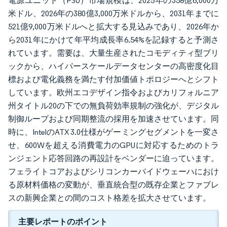
電源ユニット（PSU）市場規模は、2025年の358億6,000万
米ドル、2026年の380億3,000万米ドルから、2031年までに
521億9,000万米ドルへと拡大する見込みであり、2026年か
ら2031年にかけて年平均成長率6.54%を記録すると予測さ
れています。需要は、大量生産されたコモディティ型ブリ
ックから、ハイパースケールデータセンターの高密度化目
標および電化義務を満たす付加価値トポロジーへとシフト
しています。欧州エコデザイン指令およびカリフォルニア
州タイトル20の下での無負荷効率規制の強化が、デジタル
制御ループおよび同期整流の採用を加速させています。同
時に、IntelのATX 3.0仕様がゲーミングセグメントを一変さ
せ、600Wを超える消費電力のGPUに対応するためのトラ
ンジェント応答回路の再設計をベンダーに迫っています。
フェライトコアおよびシリコンカーバイドウェーハにおけ
る原材料価格の変動が、垂直統合型の既存企業とファブレ
スの新興企業との間のコスト格差を拡大させています。
主要レポートのポイント