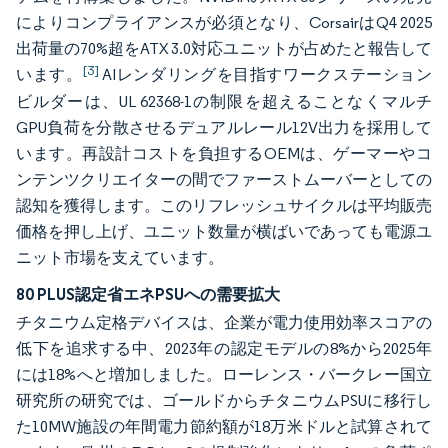
によりコンプライアンスが必須となり、CorsairはQ4 2025
出荷量の70%超をATX 3.0対応ユニットが占めたと報告して
[3]
います。
AIレンダリングを目指すワークステーション
ビルダーは、UL 62368-1の制限を超えることなくマルチ
GPU負荷を分散させるデュアルレール12V出力を採用して
います。再設計コストを負担するOEMは、ゲーマーやコ
ンテンツクリエイターの間でファーストムーバーとしての
認知を獲得します。このリフレッシュサイクルは平均販売
価格を押し上げ、ユニット数量が横ばいであっても電源ユ
ニット市場を支えています。
80 PLUS認定省エネPSUへの需要拡大
チタニウム定格デバイスは、企業が電力使用効率スコアの
低下を追求する中、2023年の認定モデルの8%から2025年
には18%へと増加しました。ローレンス・バークレー国立
研究所の研究では、ゴールドからチタニウムPSUに移行し
た10MW施設の年間電力節約額が18万米ドルと試算されて