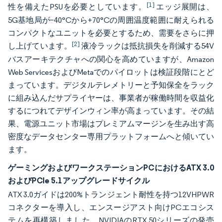
[1]
性を備えたPSUを必要としています。
エッジ展開は、
5G基地局が−40°Cから+70°Cの周囲温度範囲に耐えられる
コンパクトなユニットを必要とするため、需要をさらに押
[2]
し上げています。
液冷ラックは抵抗損失を削減する54V
バスアーキテクチャへの関心を高めていますが、Amazon
Web ServicesおよびMetaでのパイロットは検証段階にとど
まっています。デジタルテレメトリーと予知保全をラック
に組み込んだサプライヤーは、事業者が稼働時間を収益化
するにつれてデザインウィン率が高まっています。その結
果、電源ユニット市場はプレミアムマージンを生み出す高
密度なデータセンター専用プラットフォームへと傾いてい
ます。
ゲーミングおよびワークステーションPCにおけるATX 3.0
およびPCIe 5.1アップグレードサイクル
ATX 3.0ガイドは200%トランジェント耐性を持つ12VHPWR
コネクターを導入し、エンスージアスト向けPCエコシス
テムを再構築しました。NVIDIAのRTX 50シリーズの発売