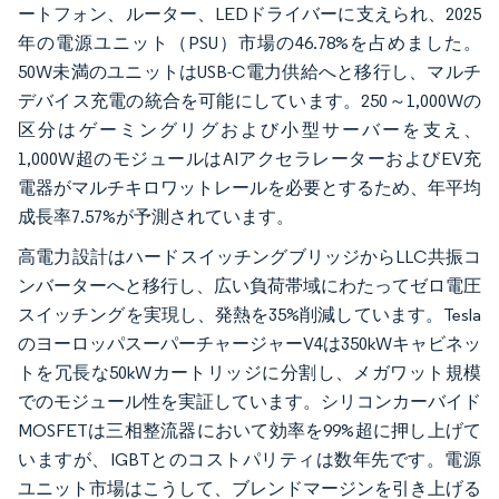
ートフォン、ルーター、LEDドライバーに支えられ、2025
年の電源ユニット（PSU）市場の46.78%を占めました。
50W未満のユニットはUSB-C電力供給へと移行し、マルチ
デバイス充電の統合を可能にしています。250～1,000Wの
区分はゲーミングリグおよび小型サーバーを支え、
1,000W超のモジュールはAIアクセラレーターおよびEV充
電器がマルチキロワットレールを必要とするため、年平均
成長率7.57%が予測されています。
高電力設計はハードスイッチングブリッジからLLC共振コ
ンバーターへと移行し、広い負荷帯域にわたってゼロ電圧
スイッチングを実現し、発熱を35%削減しています。Tesla
のヨーロッパスーパーチャージャーV4は350kWキャビネッ
トを冗長な50kWカートリッジに分割し、メガワット規模
でのモジュール性を実証しています。シリコンカーバイド
MOSFETは三相整流器において効率を99%超に押し上げて
いますが、IGBTとのコストパリティは数年先です。電源
ユニット市場はこうして、ブレンドマージンを引き上げる