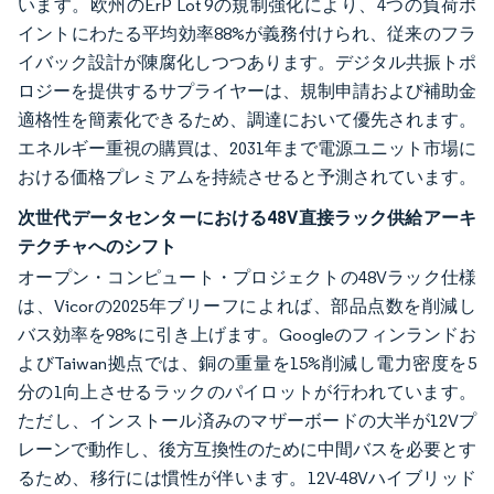
います。欧州のErP Lot 9の規制強化により、4つの負荷ポ
イントにわたる平均効率88%が義務付けられ、従来のフラ
イバック設計が陳腐化しつつあります。デジタル共振トポ
ロジーを提供するサプライヤーは、規制申請および補助金
適格性を簡素化できるため、調達において優先されます。
エネルギー重視の購買は、2031年まで電源ユニット市場に
おける価格プレミアムを持続させると予測されています。
次世代データセンターにおける48V直接ラック供給アーキ
テクチャへのシフト
オープン・コンピュート・プロジェクトの48Vラック仕様
は、Vicorの2025年ブリーフによれば、部品点数を削減し
バス効率を98%に引き上げます。Googleのフィンランドお
よびTaiwan拠点では、銅の重量を15%削減し電力密度を5
分の1向上させるラックのパイロットが行われています。
ただし、インストール済みのマザーボードの大半が12Vプ
レーンで動作し、後方互換性のために中間バスを必要とす
るため、移行には慣性が伴います。12V-48Vハイブリッド