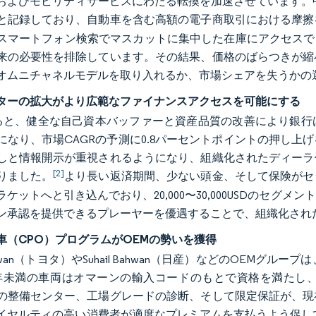
およびモビリティサービスにわたる転換を加速させています。中央銀
と記録しており、自動車を含む高額の電子商取引における摩擦
スマートフォン検索でマスカットに集中した在庫にアクセスで
来の必要性を排除しています。その結果、価格のばらつきが縮
オムニチャネルモデルを取り入れるか、市場シェアを失うかの
ターの拡大がより広範なファイナンスアクセスを可能にする
よると、健全な自己資本バッファーと資産品質の改善により銀
になり、市場CAGRの予測に0.8パーセントポイントの押し
しと情報開示が重視されるようになり、組織化されたディーラ
[2]
りました。
より長い返済期間、少ない頭金、そして保険がセ
ラケットへと引き込んでおり、20,000〜30,000USDのセ
ン承認を提供できるプレーヤーを優遇することで、組織化され
車（CPO）プログラムがOEMの勢いを獲得
Bahwan（トヨタ）やSuhail Bahwan（日産）などのOEM
年未満の車両はオマーンの輸入コードのもとで資格を満たし
の整備センター、工場グレードの診断、そして限定保証が、現
イヤルティの高い消費者が適度なプレミアムを支払うよう促し