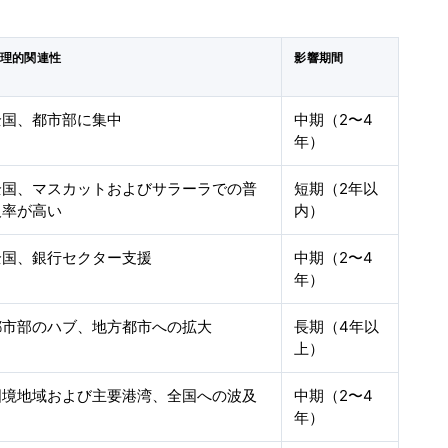
理的関連性
影響期間
全国、都市部に集中
中期（2〜4
年）
全国、マスカットおよびサラーラでの普
短期（2年以
及率が高い
内）
全国、銀行セクター支援
中期（2〜4
年）
都市部のハブ、地方都市への拡大
長期（4年以
上）
国境地域および主要港湾、全国への波及
中期（2〜4
年）