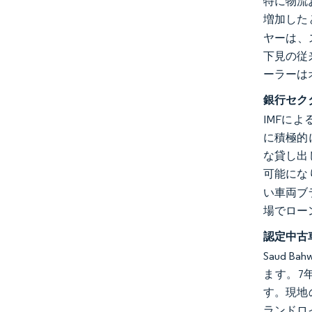
特に物流
増加した
ヤーは、
下見の従
ーラーは
銀行セク
IMFに
に積極的
な貸し出
可能にな
い車両ブ
場でロー
認定中古
Saud 
ます。7
す。現地
ランドロ