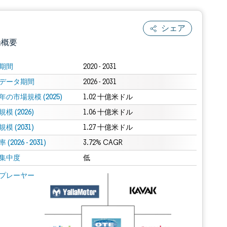
シェア
場概要
期間
2020 - 2031
データ期間
2026 - 2031
年の市場規模 (2025)
1.02 十億米ドル
模 (2026)
1.06 十億米ドル
模 (2031)
1.27 十億米ドル
(2026 - 2031)
.0の表示が必要です。
3.72% CAGR
集中度
低
 Mordor Intelligence。再利用にはCC BY 4.0の表示が必要です。
プレーヤー