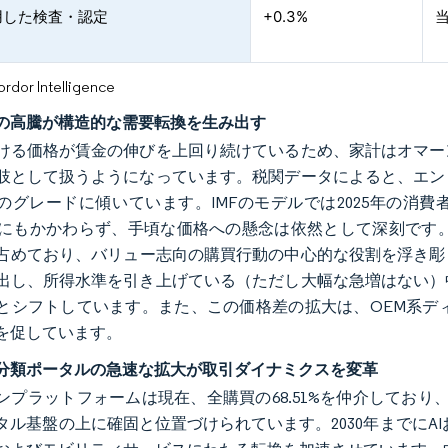
用した検査・認定
+0.3%
or Intelligence
の高騰が構造的な需要転換を生み出す
ける価格が賃金の伸びを上回り続けているため、家計はオマー
肢として扱うようになっています。税関データによると、エン
のグレードに傾いています。IMFのモデルでは2025年の消費
にもかかわらず、手頃な価格への懸念は依然として深刻です。10,00
占めており、バリュー志向の購買行動の中心的な役割を浮き彫り
出し、所得水準を引き上げている（ただし大幅な急増はない）
とシフトしています。また、この価格差の拡大は、OEM系デ
を促しています。
分類ポータルの急速な拡大が取引ダイナミクスを変革
ンプラットフォームは現在、全購買の68.51%を仲介しており
タル基盤の上に確固と位置づけられています。2030年までにA