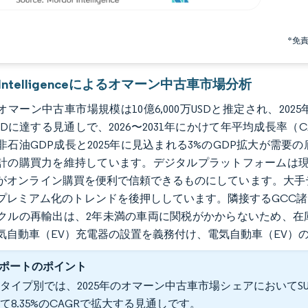
*免
r Intelligenceによるオマーン中古車市場分析
のオマーン中古車市場規模は10億6,000万USDと推定され、2025年
万USDに達する見通しで、2026〜2031年にかけて年平均成長率（C
非石油GDP成長と2025年に見込まれる3%のGDP拡大が需
計の購買力を維持しています。デジタルプラットフォームは現
がオンライン購買を便利で信頼できるものにしています。大手
プレミアム化のトレンドを後押ししています。隣接するGCC
クルの再輸出は、2年未満の車両に関税がかからないため、在
気自動車（EV）充電器の設置を義務付け、電気自動車（EV）
ポートのポイント
タイプ別では、2025年のオマーン中古車市場シェアにおいてSUV
て8.35%のCAGRで拡大する見通しです。