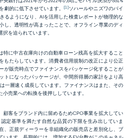
行は2021年から2022年の間にモバイル決済が551%
[1]
を劇的に低下させています。
ソハールやニズワのバイ
きるようになり、AIを活用した検査レポートが物理的な
小し、透明性が高まったことで、オフライン専業のディ
選択を迫られています。
行は特に中古在庫向けの自動車ローン残高を拡大すること
上げをもたらしています。消費者信用規制の改正により公正
ーが販売時点でファイナンスをパッケージ化することが
ットになったパッケージが、中間所得層の家計をより高
グメントは一層速く成長しています。ファイナンスはまた、その
た小売業への転換を後押ししています。
グループは、顧客をブランド内に留めるためCPO事業を拡大してい
、認定基準を満たす自然な品質の下限を生み出していま
在、正規ディーラーを非組織化の販売店と差別化し、ブ
ています。長期的には、増加するEV台数がこのチャネル