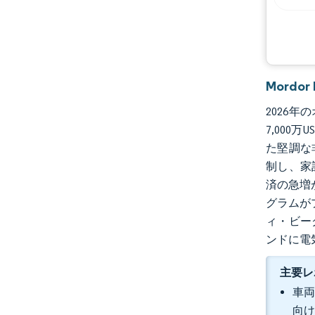
Mordo
2026年
7,000
た堅調な
制し、家
済の急増
グラムが
ィ・ビー
ンドに電
主要レ
車両
向け