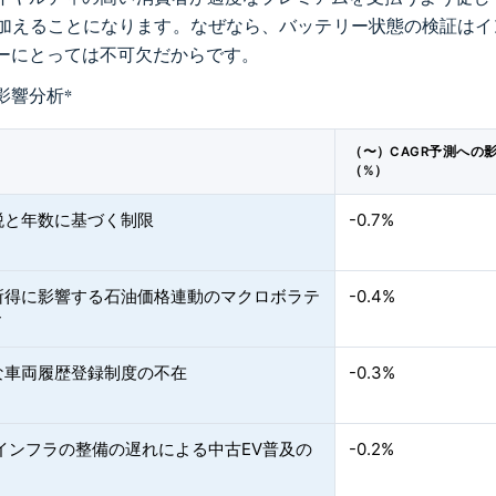
加えることになります。なぜなら、バッテリー状態の検証はイ
ーにとっては不可欠だからです。
影響分析
*
（〜）CAGR予測への
（%）
税と年数に基づく制限
-0.7%
所得に影響する石油価格連動のマクロボラテ
-0.4%
ィ
な車両履歴登録制度の不在
-0.3%
電インフラの整備の遅れによる中古EV普及の
-0.2%