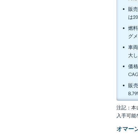
販売
は2
燃料
グメ
車両
大
価格
CA
販売
8.
注記：本レ
入手可能
オマー