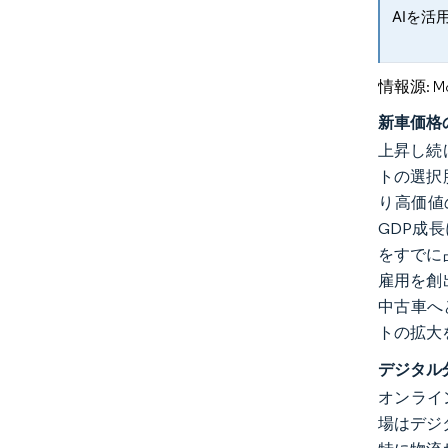
AIを活
情報源: Mord
新車価格
上昇し続
トの選択
り高価値
GDP成長
をすでに
雇用を創
中古車へ
トの拡大
デジタル
オンライ
場はデジ