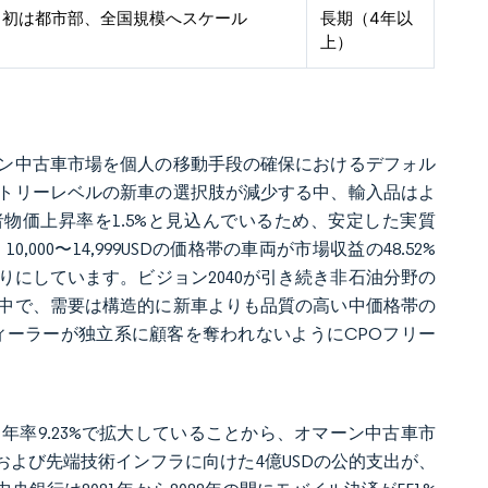
当初は都市部、全国規模へスケール
長期（4年以
上）
ン中古車市場を個人の移動手段の確保におけるデフォル
トリーレベルの新車の選択肢が減少する中、輸入品はよ
者物価上昇率を1.5%と見込んでいるため、安定した実質
0〜14,999USDの価格帯の車両が市場収益の48.52%
にしています。ビジョン2040が引き続き非石油分野の
中で、需要は構造的に新車よりも品質の高い中価格帯の
ィーラーが独立系に顧客を奪われないようにCPOフリー
、年率9.23%で拡大していることから、オマーン中古車市
Iおよび先端技術インフラに向けた4億USDの公的支出が、