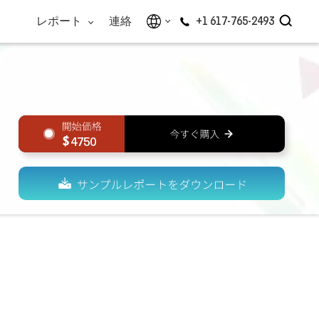
レポート
連絡
+1 617-765-2493
4750