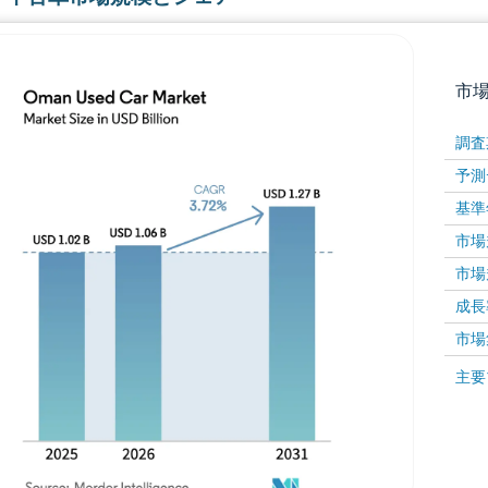
市
調査
予測
基準
市場規
市場規
成長率 
画像 © Mordor Intelligence。再利用にはCC BY 4
市場
画像 ©
主要