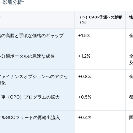
ー影響分析
*
ー
（〜）CAGR予測への影響
地
（%）
格の高騰と手頃な価格のギャップ
+1.5%
ル分類ポータルの急速な成長
+1.2%
ファイナンスオプションへのアクセ
+0.8%
易化
古車（CPO）プログラムの拡大
+0.5%
タルGCCフリートの再輸出流入
+0.4%