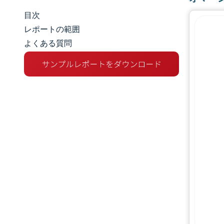
目次
市場規模とシェア
レポートの範囲
よくある質問
市場分析
トレンドとインサイト
セグメント分析
地理分析
競争環境
主要プレーヤー
業界の動向