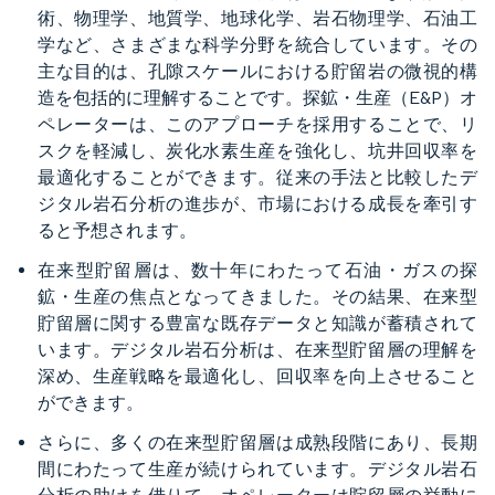
術、物理学、地質学、地球化学、岩石物理学、石油工
学など、さまざまな科学分野を統合しています。その
主な目的は、孔隙スケールにおける貯留岩の微視的構
造を包括的に理解することです。探鉱・生産（E&P）オ
ペレーターは、このアプローチを採用することで、リ
スクを軽減し、炭化水素生産を強化し、坑井回収率を
最適化することができます。従来の手法と比較したデ
ジタル岩石分析の進歩が、市場における成長を牽引す
ると予想されます。
在来型貯留層は、数十年にわたって石油・ガスの探
鉱・生産の焦点となってきました。その結果、在来型
貯留層に関する豊富な既存データと知識が蓄積されて
います。デジタル岩石分析は、在来型貯留層の理解を
深め、生産戦略を最適化し、回収率を向上させること
ができます。
さらに、多くの在来型貯留層は成熟段階にあり、長期
間にわたって生産が続けられています。デジタル岩石