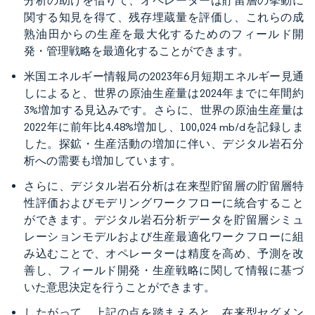
分析の助けを借りて、オペレーターは貯留層の挙動に
関する知見を得て、残存埋蔵量を評価し、これらの成
熟油田からの生産を最大化するためのフィールド開
発・管理戦略を最適化することができます。
米国エネルギー情報局の2023年6月短期エネルギー見通
しによると、世界の原油生産量は2024年までに年間約
3%増加する見込みです。さらに、世界の原油生産量は
2022年に前年比4.48%増加し、100,024 mb/dを記録しま
した。探鉱・生産活動の増加に伴い、デジタル岩石分
析への需要も増加しています。
さらに、デジタル岩石分析は在来型貯留層の貯留層特
性評価およびモデリングワークフローに統合すること
ができます。デジタル岩石分析データを貯留層シミュ
レーションモデルおよび生産最適化ワークフローに組
み込むことで、オペレーターは精度を高め、予測を改
善し、フィールド開発・生産戦略に関して情報に基づ
いた意思決定を行うことができます。
したがって、上記の点を踏まえると、在来型セグメン