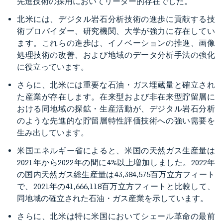
先進技術の採用においてリーダー的存在でした。
北米には、デジタル岩石分析技術の進歩に貢献する技
術プロバイダー、研究機関、大学が強力に存在してい
ます。これらの進歩は、イノベーションの推進、画像
処理技術の改善、および地域のデータ分析手法の強化
に役立っています。
さらに、北米には重要な石油・ガス埋蔵量と確立され
た産業が存在します。在来型および非在来型貯留層に
おける同地域の探鉱・生産活動が、デジタル岩石分析
のような先進的な貯留層特性評価技術への強い需要を
生み出しています。
米国エネルギー省によると、米国の天然ガス生産量は
2021年から2022年の間に4%以上増加しました。2022年
の国内天然ガス総生産量は43,384,575百万立方フィート
で、2021年の41,666,118百万立方フィートと比較して、
同地域の確立された石油・ガス産業を示しています。
さらに、北米は特に米国においてシェール革命の最前