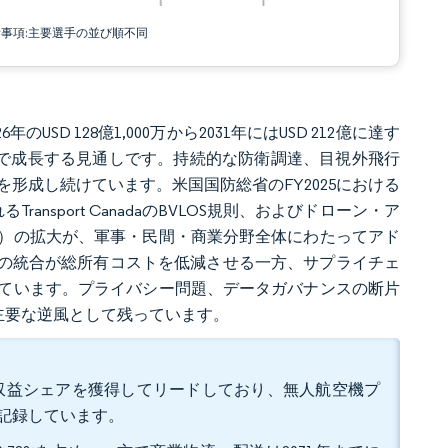
責事項:主要選手の並び順不同
のUSD 128億1,000万から2031年にはUSD 212億に達す
CAGRで成長する見通しです。持続的な防衛調達、目視外飛行
を形成し続けています。米国国防総省のFY2025における
ransport CanadaのBVLOS規則、およびドローン・ア
）の拡大が、軍事・民間・商業分野全体にわたってアド
Iの統合が総所有コストを低減させる一方、サプライチェ
ています。プライバシー問題、データガバナンスの断片
主要な逆風として残っています。
%の収益シェアを獲得してリードしており、無人航空機プ
率も記録しています。