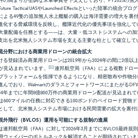
の高まりが堅調な米軍事費を下支えしており、FY2025の無人車両
uture Tactical UASやLaunched Effectsといっ
による49隻の追加無人水上艦艇の購入は海洋需要の増大を裏付
進化する脅威環境を反映し、艦隊近代化の優先事項を強化しています
大量配備を任務とする——は、大量・低コストシステムへの加
支出を北米無人システム市場を支える主要な柱として確立して
流分野における商業用ドローンの統合拡大
る登録済み商業用ドローンは2019年から2024年の間に2倍以上に
[1]
が見込まれています。
連邦航空局（FAA）による複数ドロ
プラットフォームを指揮できるようになり、精密散布や作物分
進んでおり、WalmartのダラスとフォートワースにまたがるD
34年までに年間8億800万件の商業用ドローン配送が見込まれてい
は600マイルの任務に対応できる100ポンドのペイロード貨
として、北米無人システム市場における民間需要の拡大を裏付
視外飛行（BVLOS）運用を可能にする規制の進展
は連邦航空局（FAA）に対して2026年3月までにBVLOS最
用ウェイバーのボトルネックを解消することが期待されています