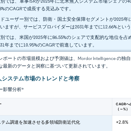
別では、軍事ISRが2025年に北米無人システム市場シェアの40
.28%のCAGRで成長する見込みです。
ドユーザー別では、防衛・国土安全保障セグメントが2025年に
いますが、サービスプロバイダーは2031年までに12.66%と
別では、米国が2025年に86.55%のシェアで支配的な地位
031年までに10.95%のCAGRで前進しています。
ポートの市場規模および予測値は、Mordor Intelligence
な最新のデータと洞察に基づいて更新されています。
人システム市場のトレンドと考察
ー影響分析
*
ー
CAGR
（～%）
ステム調達を加速させる多領域防衛近代化
+2.8%