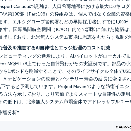
ansport Canadaの規則は、人口希薄地帯における最大15
FAA第108部（Part 108）の枠組みは、個人ではなく企業
ます。エルクグローブ警察署などの早期採用者はすでに1,000
ます。国際民間航空機関（ICAO）内での調和に向けた協議
目指しており、北米無人システム市場に恩恵をもたらす規制の
な普及を推進するAI自律性とエッジ処理のコスト削減
ンピューティングの進歩により、AIパイロットがローカルで動作す
ratos MQM-178上で行った自律飛行がその実証例です。部
から1ポンドを削減することで、そのライフサイクル全体でUS
、AIナビゲーションの改善とバッテリー寿命の延長に牽引され、小
に低下すると予測しています。Project Mavenのような防
る方法を示しており、より安価でよりスマートな自律性の運用
トの低下は、北米無人システム市場全体でアドレッサブルユー
影響分析
*
CAGR