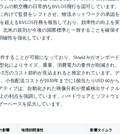
0キログラムの航空機の日常的なBVLOS飛行を認可しています。
の資格に向けて監督をシフトさせ、物流ネットワークの承認を
件を超えるBVLOS任務を報告しており、効率性の向上を実
は、北米の規則が今後の国際標準と一致することを確保す
明確性を強化しています。
ることが可能になっており、Shield AIがオンボード
品の小型化によりサイズ、重量、消費電力の要件が削減され、
D 3万のコスト節約が見込まれると推定されています。デ
包配送コストが2030年までに1個当たりUSD 60から
衛イニシアティブは、自動化された映像分析が脅威検出サイクル
上の利点を強調しています。ハードウェアとソフトウェ
ザーベースを拡大しています。
への影響
地理的関連性
影響タイムラ