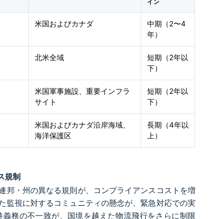
イン
米国およびカナダ
中期（2〜4
年）
北米全域
短期（2年以
下）
米国軍事施設、重要インフラ
短期（2年以
サイト
下）
米国およびカナダ沿岸海域、
長期（4年以
海洋保護区
上）
ス規制
連邦・州の異なる規則が、コンプライアンスコストを増
た監視に対するコミュニティの懸念が、緊急対応での実
持義務の不一致が、国境を越えた物流飛行をさらに制限