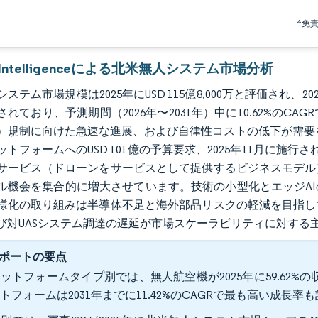
*免
r Intelligenceによる北米無人システム市場分析
テム市場規模は2025年にUSD 115億8,000万と評価され、2026年
されており、予測期間（2026年〜2031年）中に10.62%の
OS）規制に向けた急速な進展、および自律性コストの低下が需要
トフォームへのUSD 101億の予算要求、2025年11月に施行されるT
サービス（ドローンをサービスとして提供するビジネスモデル
ル機会を集合的に増大させています。技術の小型化とエッジA
様化の取り組みは半導体不足と海外部品リスクの軽減を目指し
び対UASシステム調達の遅延が市場スケーラビリティに対する
ポートの要点
ットフォームタイプ別では、無人航空機が2025年に59.62
トフォームは2031年までに11.42%のCAGRで最も高い成長