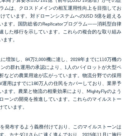
予算要求USD 101億（前年比USD 10億増）がその証
た陸軍の統合プログラムは、クロスドメインの相互運用性向上を目指してお
けています。対ドローンシステムへのUSD 5億を超える
。国防総省のReplicatorプログラム——消耗型自律
速した移行を示しています。これらの複合的な取り組み
います。
増加し、84万2,000機に達し、2028年までに110万機の
ーンの群れ運用の承認により、1人のパイロットが大型ペ
析などの農業用途が広がっています。物流分野での採用
FW運用はすでに180万人の住民をカバーしており、業界予
ます。農業と物流の相乗効果により、MightyFlyのよう
物ドローンの開発を推進しています。これらのマイルストー
けています。
終規則を発布するよう義務付けており、このマイルストーンは
。カナダはさらに速く進んでおり、2025年11月に施行