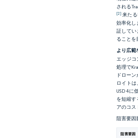
されるTr
[2]
来たる
効率化し
証してい
ることを
より広範
エッジコ
処理でK
ドローン
ロイトは
USD 4
を短縮す
アのコス
阻害要因
阻害要因