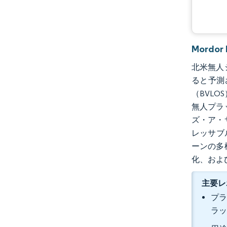
Mordo
北米無人シス
ると予測
（BVL
無人プラッ
ズ・ア・
レッサブ
ーンの多
化、およ
主要レ
プラ
ラッ