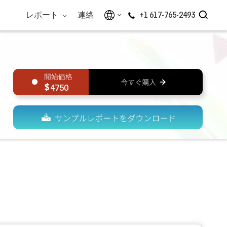
レポート
連絡
+1 617-765-2493
4750