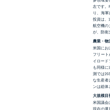
多領域要件
左です。F
り、海軍
投資は、
航空機の
が、防衛
農業・物
米国におけ
フリート
イロード
も同様に
測では20
な生産者
ンは総体
大規模目
米国議会
現在の運