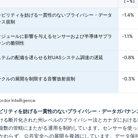
（～%）
ラビリティを妨げる一貫性のないプライバシー・データ
-1.4%
ンス規制
ケジュールに影響を与えるセンサーおよび半導体サプラ
-1.1%
ーンの脆弱性
ステムの配備を遅らせる対UASシステム調達の遅延
-0.8%
ークルの展開を制限する音響放射規制
-0.3%
or Intelligence
ビリティを妨げる一貫性のないプライバシー・データガバナン
ける断片化された州レベルのプライバシー法とカナダにおける
複数の管轄にまたがる運用を制約しています。センサーを使っ
かわらず、公共安全への展開を複雑にしています。データ保