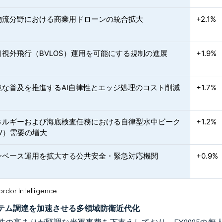
物流分野における商業用ドローンの統合拡大
+2.1%
目視外飛行（BVLOS）運用を可能にする規制の進展
+1.9%
範な普及を推進するAI自律性とエッジ処理のコスト削減
+1.7%
ネルギーおよび海底検査任務における自律型水中ビーク
+1.2%
V）需要の増大
ンベース運用を拡大する公共安全・緊急対応機関
+0.9%
or Intelligence
テム調達を加速させる多領域防衛近代化