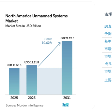
市
調査
予測
基準
市場規
市場規
成長率 
画像 © Mordor Intelligence。再利用にはCC BY 4
市場
画像 ©
主要