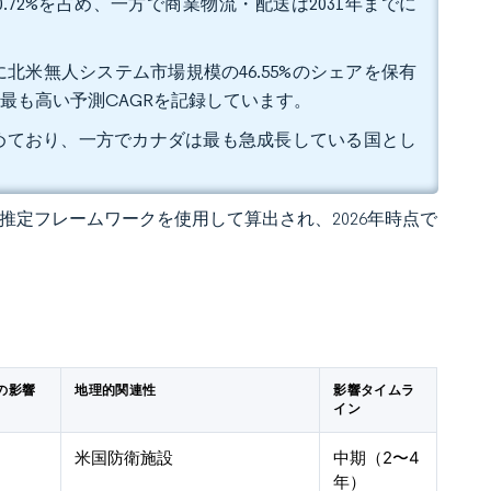
.72%を占め、一方で商業物流・配送は2031年までに
北米無人システム市場規模の46.55%のシェアを保有
いう最も高い予測CAGRを記録しています。
を占めており、一方でカナダは最も急成長している国とし
 の独自推定フレームワークを使用して算出され、2026年時点で
への影響
地理的関連性
影響タイムラ
イン
米国防衛施設
中期（2〜4
年）