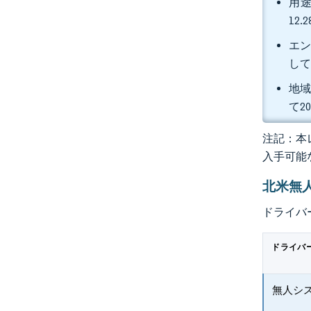
用途
12
エン
して
地域
て2
注記：本レ
入手可能
北米無
ドライバ
ドライバ
無人シ