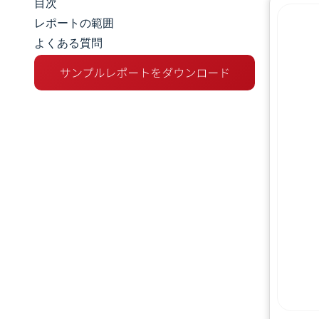
目次
市場規模とシェア
レポートの範囲
よくある質問
市場分析
トレンドとインサイト
セグメント分析
地理分析
競争環境
主要プレーヤー
業界の動向