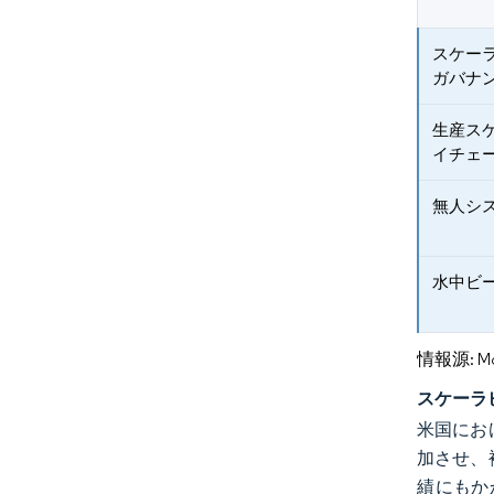
スケー
ガバナ
生産ス
イチェ
無人シ
水中ビ
情報源: Mord
スケーラ
米国にお
加させ、
績にもか