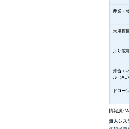
農業・
大規模
より広
沖合エ
ル（AU
ドロー
情報源: Mord
無人シス