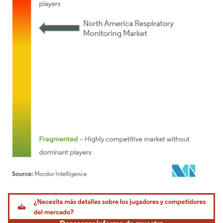
Imagen © Mordor Intelligence. El uso requiere atribución según CC BY 4.0.