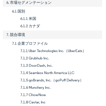
6. 市場セグメンテーション
6.1 国別
6.1.1 米国
6.1.2 カナダ
7. 競合環境
7.1 企業プロファイル
7.1.1 Uber Technologies Inc.（UberEats）
7.1.2 Grubhub Inc.
7.1.3 DoorDash, Inc.
7.1.4 Seamless North America LLC
7.1.5 goBrands, Inc.（goPuff Delivery）
7.1.6 Munchery Inc.
7.1.7 ChowNow
7.1.8 Caviar, Inc