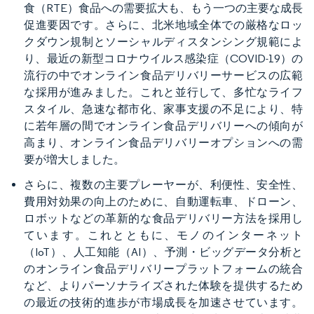
食（RTE）食品への需要拡大も、もう一つの主要な成長
促進要因です。さらに、北米地域全体での厳格なロッ
クダウン規制とソーシャルディスタンシング規範によ
り、最近の新型コロナウイルス感染症（COVID-19）の
流行の中でオンライン食品デリバリーサービスの広範
な採用が進みました。これと並行して、多忙なライフ
スタイル、急速な都市化、家事支援の不足により、特
に若年層の間でオンライン食品デリバリーへの傾向が
高まり、オンライン食品デリバリーオプションへの需
要が増大しました。
さらに、複数の主要プレーヤーが、利便性、安全性、
費用対効果の向上のために、自動運転車、ドローン、
ロボットなどの革新的な食品デリバリー方法を採用し
ています。これとともに、モノのインターネット
（IoT）、人工知能（AI）、予測・ビッグデータ分析と
のオンライン食品デリバリープラットフォームの統合
など、よりパーソナライズされた体験を提供するため
の最近の技術的進歩が市場成長を加速させています。