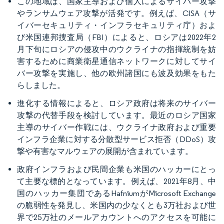
この地域は、国家主導および個人によるサイバー攻撃
やランサムウェア攻撃が活発です。例えば、CISA（サ
イバーセキュリティ・インフラセキュリティ庁）およ
び米国連邦捜査局（FBI）によると、ロシアは2022年2
月下旬にロシアの侵攻中のウクライナの指揮統制を妨
害するために商業衛星通信ネットワークに対してサイ
バー攻撃を実施し、他の欧州諸国にも波及効果をもた
らしました。
進化する情報によると、ロシア政府は将来のサイバー
攻撃の代替手段を検討しています。最近のロシア国家
主導のサイバー作戦には、ウクライナ政府および重要
インフラ企業に対する分散型サービス拒否（DDoS）攻
撃や有害なマルウェアの展開が含まれています。
政府インフラおよび民間企業も米国のハッカーにとっ
て主要な標的となっています。例えば、2021年8月、中
国のハッカー集団であるHafniumがMicrosoft Exchange
の脆弱性を発見し、米国内の少なくとも3万社および世
界で25万社のメールアカウントへのアクセスを可能に