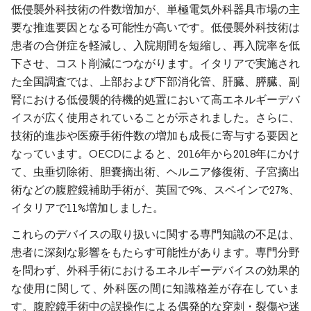
低侵襲外科技術の件数増加が、単極電気外科器具市場の主
要な推進要因となる可能性が高いです。低侵襲外科技術は
患者の合併症を軽減し、入院期間を短縮し、再入院率を低
下させ、コスト削減につながります。イタリアで実施され
た全国調査では、上部および下部消化管、肝臓、膵臓、副
腎における低侵襲的待機的処置において高エネルギーデバ
イスが広く使用されていることが示されました。さらに、
技術的進歩や医療手術件数の増加も成長に寄与する要因と
なっています。OECDによると、2016年から2018年にかけ
て、虫垂切除術、胆嚢摘出術、ヘルニア修復術、子宮摘出
術などの腹腔鏡補助手術が、英国で9%、スペインで27%、
イタリアで11%増加しました。
これらのデバイスの取り扱いに関する専門知識の不足は、
患者に深刻な影響をもたらす可能性があります。専門分野
を問わず、外科手術におけるエネルギーデバイスの効果的
な使用に関して、外科医の間に知識格差が存在していま
す。腹腔鏡手術中の誤操作による偶発的な穿刺・裂傷や迷