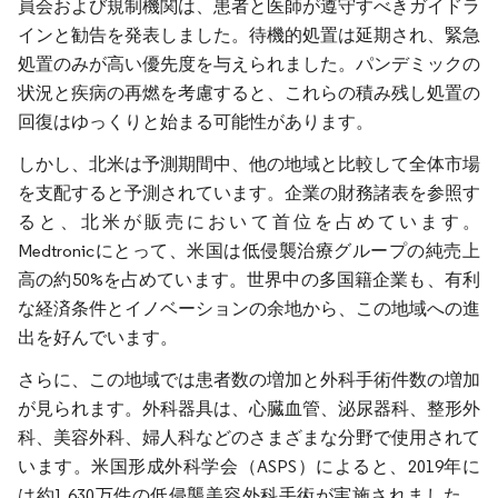
員会および規制機関は、患者と医師が遵守すべきガイドラ
インと勧告を発表しました。待機的処置は延期され、緊急
処置のみが高い優先度を与えられました。パンデミックの
状況と疾病の再燃を考慮すると、これらの積み残し処置の
回復はゆっくりと始まる可能性があります。
しかし、北米は予測期間中、他の地域と比較して全体市場
を支配すると予測されています。企業の財務諸表を参照す
ると、北米が販売において首位を占めています。
Medtronicにとって、米国は低侵襲治療グループの純売上
高の約50%を占めています。世界中の多国籍企業も、有利
な経済条件とイノベーションの余地から、この地域への進
出を好んでいます。
さらに、この地域では患者数の増加と外科手術件数の増加
が見られます。外科器具は、心臓血管、泌尿器科、整形外
科、美容外科、婦人科などのさまざまな分野で使用されて
います。米国形成外科学会（ASPS）によると、2019年に
は約1,630万件の低侵襲美容外科手術が実施されました。