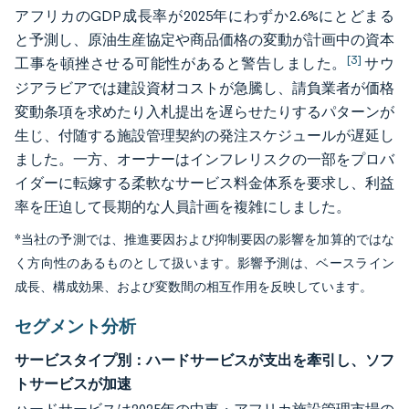
アフリカのGDP成長率が2025年にわずか2.6%にとどまる
と予測し、原油生産協定や商品価格の変動が計画中の資本
[3]
工事を頓挫させる可能性があると警告しました。
サウ
ジアラビアでは建設資材コストが急騰し、請負業者が価格
変動条項を求めたり入札提出を遅らせたりするパターンが
生じ、付随する施設管理契約の発注スケジュールが遅延し
ました。一方、オーナーはインフレリスクの一部をプロバ
イダーに転嫁する柔軟なサービス料金体系を要求し、利益
率を圧迫して長期的な人員計画を複雑にしました。
*当社の予測では、推進要因および抑制要因の影響を加算的ではな
く方向性のあるものとして扱います。影響予測は、ベースライン
成長、構成効果、および変数間の相互作用を反映しています。
セグメント分析
サービスタイプ別：ハードサービスが支出を牽引し、ソフ
トサービスが加速