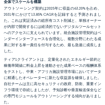
全体でスケールを構築
アウトソーシング契約は2025年に収益の63.20%を占め、
2031年にかけて13.85% CAGRを記録すると予測されまし
た。これは実証済みの総所有コスト削減と、単独オーナー
が内部で開発するには経済的でないデジタルツールセット
へのアクセスに支えられています。統合施設管理契約はベ
ンダーインターフェースを合理化し、複数分野にわたる成
果に対する単一責任を付与するため、最も急速に成長しま
した。
ティア1クライアントは、定量化されたエネルギー節約と
稼働率閾値に料金上昇を連動させた成果ベースの報酬体系
をテストし、中東・アフリカ施設管理市場においてデータ
に精通したオペレーターに新たな収益源を確保しました。
自社チームは主に高セキュリティの政府、防衛、重要イン
フラ環境で存続しましたが、予知診断や垂直輸送保全など
の専門モジュールをアウトソーシングする傾向がありまし
た。