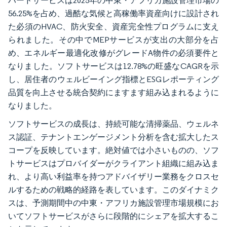
ハードサービスは2025年の中東・アフリカ施設管理市場の
56.25%を占め、過酷な気候と高稼働率資産向けに設計され
た必須のHVAC、防火安全、資産完全性プログラムに支え
られました。その中でMEPサービスが支出の大部分を占
め、エネルギー最適化改修がグレードA物件の必須要件と
なりました。ソフトサービスは12.78%の旺盛なCAGRを示
し、居住者のウェルビーイング指標とESGレポーティング
品質を向上させる統合契約にますます組み込まれるように
なりました。
ソフトサービスの成長は、持続可能な清掃薬品、ウェルネ
ス認証、テナントエンゲージメント分析を含む拡大したス
コープを反映しています。絶対値では小さいものの、ソフ
トサービスはプロバイダーがクライアント組織に組み込ま
れ、より高い利益率を持つアドバイザリー業務をクロスセ
ルするための戦略的経路を表しています。このダイナミク
スは、予測期間中の中東・アフリカ施設管理市場規模にお
いてソフトサービスがさらに段階的にシェアを拡大するこ