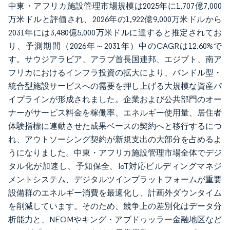
中東・アフリカ施設管理市場規模は2025年に1,707億7,000
万米ドルと評価され、2026年の1,922億9,000万米ドルから
2031年には3,480億5,000万米ドルに達すると推定されてお
り、予測期間（2026年～2031年）中のCAGRは12.60%で
す。サウジアラビア、アラブ首長国連邦、エジプト、南ア
フリカにおけるインフラ投資の拡大により、バンドル型・
統合型施設サービスへの需要を押し上げる大規模な資産パ
イプラインが形成されました。企業および公共部門のオー
ナーがサービス料金を稼働率、エネルギー使用量、居住者
体験指標に連動させた成果ベースの契約へと移行するにつ
れ、アウトソーシング契約が新規支出の大部分を占めるよ
うになりました。中東・アフリカ施設管理市場全体でデジ
タル化が加速し、予知保全、IoT対応ビルディングマネジ
メントシステム、デジタルツインプラットフォームが重要
設備群のエネルギー消費を最適化し、計画外ダウンタイム
を削減しています。そのため、競争上の差別化はデータ分
析能力と、NEOMやキング・アブドゥッラー金融地区など