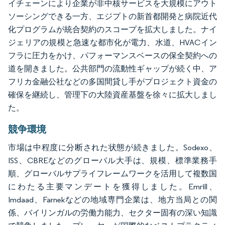
イチェーンにより企業が非中核サービスを大規模にアウト
ソーシングできる一方、エジプトの新首都開発と病院近代
化プログラムが統合契約のスコープを拡大しました。ナイ
ジェリアの規模と急速な都市化が電力、水道、HVACイン
フラに圧力をかけ、パフォーマンスベースの保全契約への
道を開きました。公共部門の流動性ギャップが続く中、ア
フリカ金融公社などの多国間貸し手がプロジェクト資金の
確保を継続し、管理下の大陸資産基盤を徐々に拡大しまし
た。
競争環境
市場は中程度に分断された状態が続きました。Sodexo、
ISS、CBREなどのグローバル大手は、規模、標準業務手
順、グローバルサプライフレームワークを活用して複数国
にわたる主要マンデートを獲得しました。Emrill、
Imdaad、Farnekなどの地域専門企業は、地方当局との関
係、バイリンガルの労働力能力、セクター固有の深い知識