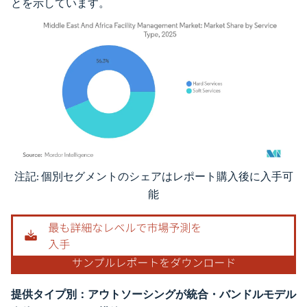
とを示しています。
注記: 個別セグメントのシェアはレポート購入後に入手可
画像 © Mordor Intelligence。再利用にはCC BY 4.0の表示が必要です。
能
提供タイプ別：アウトソーシングが統合・バンドルモデル