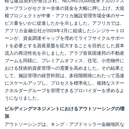
模な建設契約が発注され、NEOMの5,000億米ドルのマス
タープランがセクター全体の賃金を大幅に押し上げ、大規
模プロジェクトが中東・アフリカ施設管理市場全体のサー
ビス量をいかに促進したかを示しました。アフリカでは、
アフリカ金融公社が2024年3月に組成したシンジケートロ
ーンが、資金調達ギャップを埋めてライフサイクルサポー
トを必要とする資産基盤を拡大することを目的とした資本
流入の再活性化を示しました。アラブ首長国連邦の不動産
ブームも同様に、プレミアムオフィス、住宅、小売物件に
おける技術的資産管理への需要を高めました。その結果と
して、施設管理の経営幹部は、多段階開発にわたって迅速
にスケールアップし、プロセスを標準化し、複雑なステー
クホルダーグループを管理できるプロバイダーを求めるよ
うになりました。
ビルディングマネジメントにおけるアウトソーシングの増
加
アウトソーシングは、キング・アブドゥッラー金融地区な