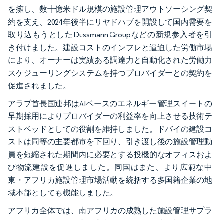
を擁し、数十億米ドル規模の施設管理アウトソーシング契
約を支え、2024年後半にリヤドハブを開設して国内需要を
取り込もうとしたDussmann Groupなどの新規参入者を引
き付けました。建設コストのインフレと逼迫した労働市場
により、オーナーは実績ある調達力と自動化された労働力
スケジューリングシステムを持つプロバイダーとの契約を
促進されました。
アラブ首長国連邦はAIベースのエネルギー管理スイートの
早期採用によりプロバイダーの利益率を向上させる技術テ
ストベッドとしての役割を維持しました。ドバイの建設コ
ストは同等の主要都市を下回り、引き渡し後の施設管理動
員を短縮された期間内に必要とする投機的なオフィスおよ
び物流建設を促進しました。同国はまた、より広範な中
東・アフリカ施設管理市場活動を統括する多国籍企業の地
域本部としても機能しました。
アフリカ全体では、南アフリカの成熟した施設管理サプラ