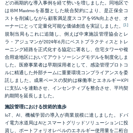
どの画期的な導入事例を経て勢いを増しました。同地区で
はIBM Maximoを基盤とした統合契約により、是正保全コ
ストを削減しながら顧客満足度スコアを95%向上させ、オ
[1]
ーナーにとって定量化可能な価値創造を実証しました。
規制当局もこれに追随し、例えば中東施設管理協会とレ
ラ・アジュマンが2024年6月にベストプラクティスとトレ
ーニング経路を正式化する協定に署名し、住宅タワーや複
合用途地区においてアウトソーシングモデルを制度化しま
した。医療事業者は早期採用者として、感染管理プロトコ
ルに精通した外部チームに重要環境コンプライアンスを委
託しました。成果ベースの契約は稼働率とエネルギーKPI
に支払いを連動させ、インセンティブを整合させ、平均契
約期間を延長しました。
施設管理における技術的進歩
IoT、AI、機械学習の導入が商業規模に達しました。ドバ
イ電力水道局はAIとスマートグリッドソリューションに投
資し、ポートフォリオレベルのエネルギー使用量を二桁台