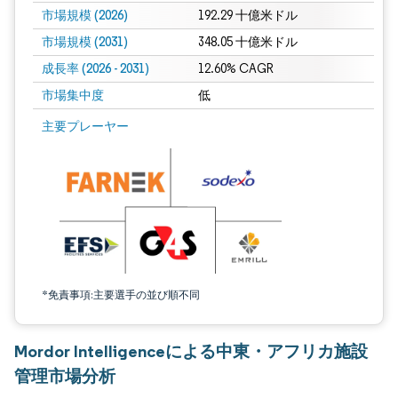
市場規模 (2026)
192.29 十億米ドル
市場規模 (2031)
348.05 十億米ドル
成長率 (2026 - 2031)
12.60% CAGR
市場集中度
低
画像 © Mordor Intelligence。再利用にはCC BY 4.0の表示が必要です。
主要プレーヤー
*免責事項:主要選手の並び順不同
Mordor Intelligenceによる中東・アフリカ施設
管理市場分析