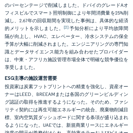
のパーセンテージで削減しました。ドバイのグレードAオ
フィスビルでスマート照明制御により年間消費量を25%削
減し、2.67年の回収期間を実現した事例は、具体的な経済
[2]
的メリットを示しました。
予知分析により平均故障間
隔が向上し、HVAC、エレベーター、冷水システムの保全
予算が大幅に削減されました。エンジニアリングの専門知
識とデータサイエンス能力を組み合わせたプロバイダー
は、中東・アフリカ施設管理市場全体で明確な競争優位を
享受しました。
ESG主導の施設運営需要
投資家は炭素フットプリントへの精査を強化し、資産オー
ナーはLEED、BREEAMまたは各国のグリーンビルディン
グ認証の取得を推進するようになった。そのため、ファシ
リティ契約には再生可能エネルギーの統合、廃棄物削減目
標、室内空気質ダッシュボードに関する条項が盛り込まれ
るようになった。UAEでは、新規商業リースにエネルギー
強度の開示が義務付けられ、高効率チラーおよびビルオー