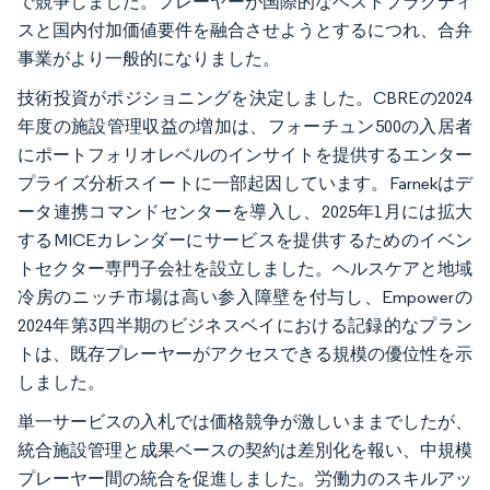
で競争しました。プレーヤーが国際的なベストプラクティ
スと国内付加価値要件を融合させようとするにつれ、合弁
事業がより一般的になりました。
技術投資がポジショニングを決定しました。CBREの2024
年度の施設管理収益の増加は、フォーチュン500の入居者
にポートフォリオレベルのインサイトを提供するエンター
プライズ分析スイートに一部起因しています。Farnekはデ
ータ連携コマンドセンターを導入し、2025年1月には拡大
するMICEカレンダーにサービスを提供するためのイベン
トセクター専門子会社を設立しました。ヘルスケアと地域
冷房のニッチ市場は高い参入障壁を付与し、Empowerの
2024年第3四半期のビジネスベイにおける記録的なプラン
トは、既存プレーヤーがアクセスできる規模の優位性を示
しました。
単一サービスの入札では価格競争が激しいままでしたが、
統合施設管理と成果ベースの契約は差別化を報い、中規模
プレーヤー間の統合を促進しました。労働力のスキルアッ