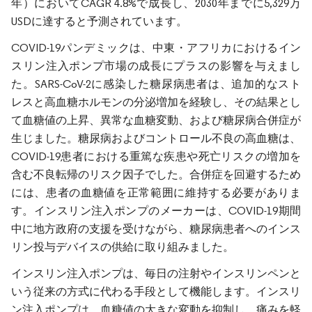
年）においてCAGR 4.8%で成長し、2030年までに5,329万
USDに達すると予測されています。
COVID-19パンデミックは、中東・アフリカにおけるイン
スリン注入ポンプ市場の成長にプラスの影響を与えまし
た。SARS-CoV-2に感染した糖尿病患者は、追加的なスト
レスと高血糖ホルモンの分泌増加を経験し、その結果とし
て血糖値の上昇、異常な血糖変動、および糖尿病合併症が
生じました。糖尿病およびコントロール不良の高血糖は、
COVID-19患者における重篤な疾患や死亡リスクの増加を
含む不良転帰のリスク因子でした。合併症を回避するため
には、患者の血糖値を正常範囲に維持する必要がありま
す。インスリン注入ポンプのメーカーは、COVID-19期間
中に地方政府の支援を受けながら、糖尿病患者へのインス
リン投与デバイスの供給に取り組みました。
インスリン注入ポンプは、毎日の注射やインスリンペンと
いう従来の方式に代わる手段として機能します。インスリ
ン注入ポンプは、血糖値の大きな変動を抑制し、痛みを軽