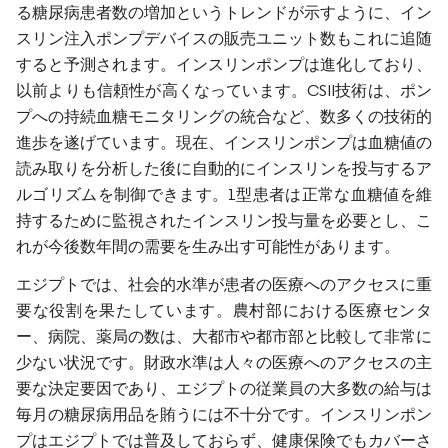
る糖尿病患者数の増加というトレンドが示すように、イン
スリン注入ポンプデバイスの販売ユニット数もこれに追随
すると予測されます。インスリンポンプは進化しており、
以前よりも信頼性が高くなっています。CSII技術は、ポン
プへの持続血糖モニタリングの統合など、数多くの技術的
進歩を遂げています。現在、インスリンポンプは血糖値の
読み取りを分析した後に自動的にインスリンを投与するア
ルゴリズムを制御できます。1型患者は正常な血糖値を維
持するために監視されたインスリン投与量を必要とし、こ
れが今後数年間の需要を生み出す可能性があります。
エジプトでは、社会的水準が患者の医療へのアクセスに重
要な役割を果たしています。農村部における医療センタ
ー、病院、薬局の数は、大都市や都市部と比較して非常に
少ない状況です。財政水準は人々の医療へのアクセスの主
要な決定要因であり、エジプトの従業員の大多数の給与は
毎月の糖尿病用品を賄うには不十分です。インスリンポン
プはエジプトでは普及しておらず、健康保険でもカバーさ