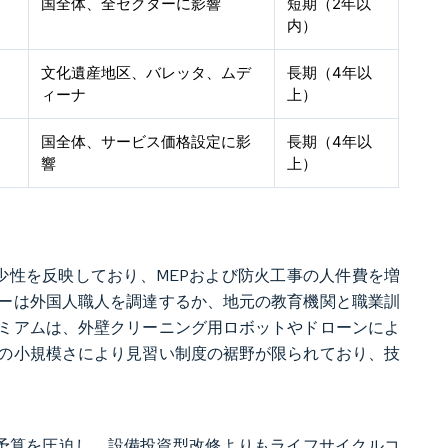
国全体、全セクターに影響
短期（2年以
内）
文化遺産地区、バレッタ、ムデ
長期（4年以
ィーナ
上）
国全体、サービス価格設定に影
長期（4年以
響
上）
希少性を反映しており、MEPおよび防火工事の人件費を増
ーは外国人職人を調達するか、地元の教育機関と職業訓
ミアムは、外壁クリーニング用ロボットやドローンによ
の小規模さにより見習い制度の裾野が限られており、技
トの予算を圧迫し、設備投資型改修よりもライフサイクルコ