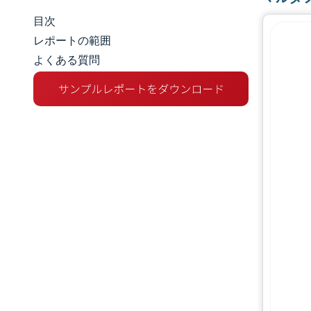
目次
市場規模とシェア
レポートの範囲
よくある質問
市場分析
トレンドとインサイト
セグメント分析
地理分析
競争環境
主要プレーヤー
業界の動向