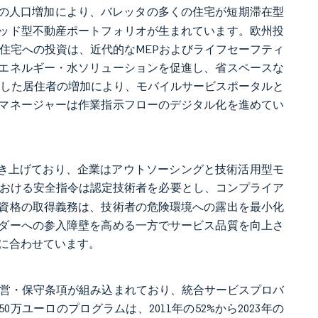
25%の人口増加により、バレッタの多くの住宅が短期滞在型
ッド型不動産ポートフォリオが生まれています。欧州投
会住宅への投資は、近代的なMEPおよびライフセーフティ
エネルギー・水ソリューションを促進し、省スペースな
通した居住者の増加により、モバイルサービスポータルと
マネージャーは作業指示フローのデジタル化を進めてい
を引き上げており、企業はアウトソーシングと技術活用型モ
おける安全指令は認定技術者を必要とし、コンプライア
資格の取得義務は、技術者の危険環境への露出を最小化
ダーへの参入障壁を高める一方でサービス品質を向上さ
に合わせています。
の運営・保守条項が組み込まれており、統合サービスプロバ
万ユーロのプログラムは、2011年の52%から2023年の