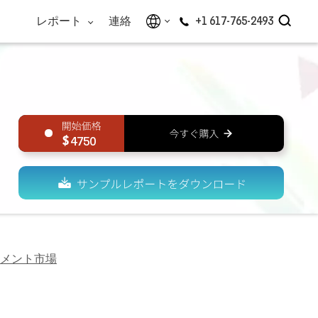
レポート
連絡
+1 617-765-2493
4750
メント市場