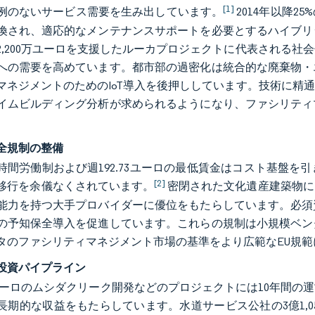
[1]
例のないサービス需要を生み出しています。
2014年以降
換され、適応的なメンテナンスサポートを必要とするハイブリ
2,200万ユーロを支援したルーカプロジェクトに代表される社
への需要を高めています。都市部の過密化は統合的な廃棄物・
マネジメントのためのIoT導入を後押ししています。技術に精
イムビルディング分析が求められるようになり、ファシリティ
全規制の整備
0時間労働制および週192.73ユーロの最低賃金はコスト基盤
[2]
移行を余儀なくされています。
密閉された文化遺産建築物に
能力を持つ大手プロバイダーに優位をもたらしています。必須
の予知保全導入を促進しています。これらの規制は小規模ベン
タのファシリティマネジメント市場の基準をより広範なEU規範
投資パイプライン
0万ユーロのムシダクリーク開発などのプロジェクトには10年間
長期的な収益をもたらしています。水道サービス公社の3億1,050