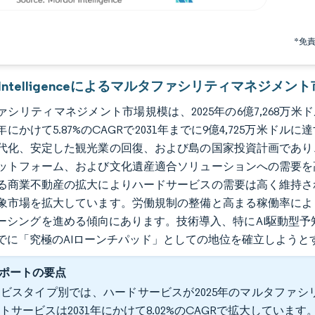
*免
or Intelligenceによるマルタファシリティマネジメン
シリティマネジメント市場規模は、2025年の6億7,268万米ドル
1年にかけて5.87%のCAGRで2031年までに9億4,725万
代化、安定した観光業の回復、および島の国家投資計画であり
ットフォーム、および文化遺産適合ソリューションへの需要を
る商業不動産の拡大によりハードサービスの需要は高く維持さ
象市場を拡大しています。労働規制の整備と高まる稼働率によ
ーシングを進める傾向にあります。技術導入、特にAI駆動型予
年までに「究極のAIローンチパッド」としての地位を確立しよう
ポートの要点
ビスタイプ別では、ハードサービスが2025年のマルタファシリ
トサービスは2031年にかけて8.02%のCAGRで拡大しています