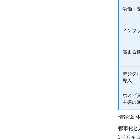
労働・
インフ
高まる
デジタ
導入
ホスピ
主導の
情報源: Mord
都市化と
1平方キ