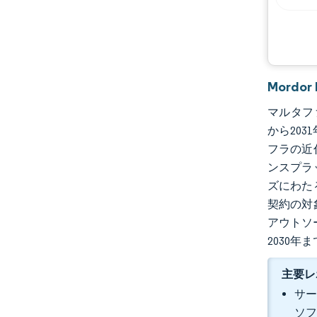
Mord
マルタファ
から203
フラの近
ンスプラ
ズにわた
契約の対
アウトソ
2030
主要レ
サー
ソフ