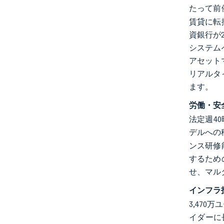
たって前
賃貸に転
資銀行が
システム
アセット
リアルタ
ます。
労働・安
法定週4
デルへの
ンス研修
するため
せ、マル
インフラ
3,47
イダーに