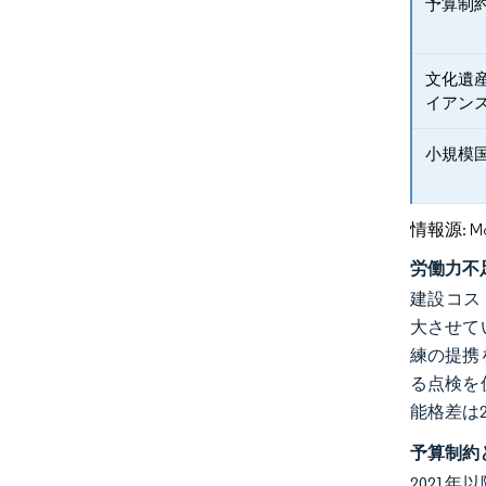
予算制
文化遺
イアン
小規模
情報源: Mord
労働力不
建設コス
大させて
練の提携
る点検を
能格差は
予算制約
2021