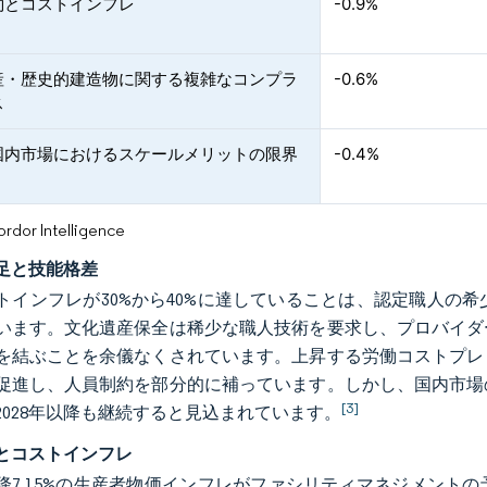
約とコストインフレ
-0.9%
産・歴史的建造物に関する複雑なコンプラ
-0.6%
ス
国内市場におけるスケールメリットの限界
-0.4%
or Intelligence
足と技能格差
トインフレが30%から40%に達していることは、認定職人の
います。文化遺産保全は稀少な職人技術を要求し、プロバイダ
を結ぶことを余儀なくされています。上昇する労働コストプレ
促進し、人員制約を部分的に補っています。しかし、国内市場
[3]
2028年以降も継続すると見込まれています。
とコストインフレ
年以降7.15%の生産者物価インフレがファシリティマネジメン