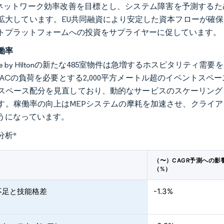
のネットワーク効率改善を目標とし、システム障害を予測するた
拡大しています。EU共同融資により安定した資本フローが確
トプラットフォームへの投資をサプライヤーに促しています。
働率
eTree by Hiltonの新たな485室物件は急増するホスピタ
VACの負荷を必要とする2,000平方メートル超のイベントス
スペース配分を見直しており、動的なサービスのスケーリング
す。稼働率の向上はMEPシステムの摩耗を加速させ、クライ
うになっています。
分析
*
（〜）CAGR予測への影
（%）
不足と技能格差
-1.3%