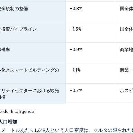
安全規制の整備
+0.8%
国全
ラ投資パイプライン
+1.5%
国全
稼働率
+0.9%
商業
ル化とスマートビルディングの
+1.1%
商業
タリティセクターにおける観光
+0.7%
ホス
回復
or Intelligence
人口増加
ロメートルあたり1,649人という人口密度は、マルタの限ら