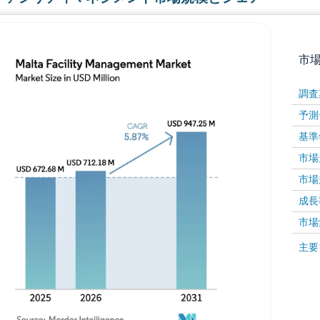
市
調査
予測
基準
市場規
市場規
成長率 
画像 © Mordor Intelligence。再利用にはCC BY 4
市場
画像 ©
主要