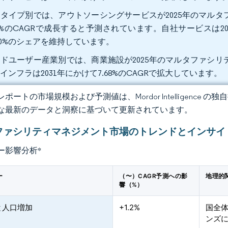
タイプ別では、アウトソーシングサービスが2025年のマルタフ
39%のCAGRで成長すると予測されています。自社サービスは
.30%のシェアを維持しています。
ドユーザー産業別では、商業施設が2025年のマルタファシリテ
インフラは2031年にかけて7.68%のCAGRで拡大しています。
ポートの市場規模および予測値は、Mordor Intelligence
な最新のデータと洞察に基づいて更新されています。
ファシリティマネジメント市場のトレンドとインサイ
ー影響分析
*
ー
（〜）CAGR予測への影
地理的
響（%）
と人口増加
+1.2%
国全
ンズ