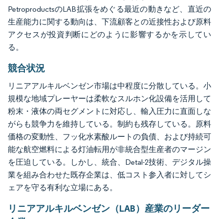
PetroproductsのLAB拡張をめぐる最近の動きなど、直近の
生産能力に関する動向は、下流顧客との近接性および原料
アクセスが投資判断にどのように影響するかを示してい
る。
競合状況
リニアアルキルベンゼン市場は中程度に分散している。小
規模な地域プレーヤーは柔軟なスルホン化設備を活用して
粉末・液体の両セグメントに対応し、輸入圧力に直面しな
がらも競争力を維持している。制約も残存している。原料
価格の変動性、フッ化水素酸ルートの負債、および持続可
能な航空燃料による灯油転用が非統合型生産者のマージン
を圧迫している。しかし、統合、Detal-2技術、デジタル操
業を組み合わせた既存企業は、低コスト参入者に対してシ
ェアを守る有利な立場にある。
リニアアルキルベンゼン（LAB）産業のリーダー