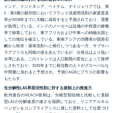
インド、インドネシア、ベトナム、ナイジェリアでは、第
2・第3層の都市部においてブランド洗濯用洗剤の家庭普及
率が2028年までに大幅に成長すると予測されており、需要
が急増している。インドのメーカーは設備の中程度の稼働
率で操業しており、東アフリカおよび中東への純輸出国と
しての地位を確立している。東南アジアの消費者が固形石
鹸から粉末・液体洗剤へと移行しつつある一方、サブサハ
ラアフリカも同様の道を歩んでいるが、出発点はより低い
水準にある。このトレンドは人口動態の変化によって後押
しされており、2030年までに相当数の人々がグローバルな
中間層に加わると予想され、予測CAGRにプラスの影響を
もたらす。
生分解性LAS界面活性剤に対する規制上の推進力
欧州連合のREACH規制は、分岐型類似物と比較した直鎖
型LASの分解速度の速さを強調しており、リニアアルキル
ベンゼンをコンプライアンスに適した原料として位置づけ