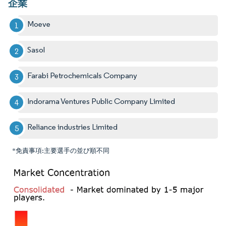
企業
Moeve
Sasol
Farabi Petrochemicals Company
Indorama Ventures Public Company Limited
Reliance industries Limited
*免責事項:主要選手の並び順不同