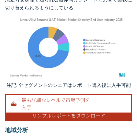
切り替えられるようにしている。
注記: 全セグメントのシェアはレポート購入後に入手可能
画像 © Mordor Intelligence。再利用にはCC BY 4.0の表示が必要です。
地域分析