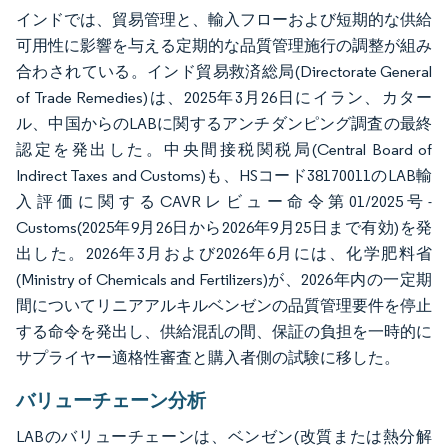
インドでは、貿易管理と、輸入フローおよび短期的な供給
可用性に影響を与える定期的な品質管理施行の調整が組み
合わされている。インド貿易救済総局(Directorate General
of Trade Remedies)は、2025年3月26日にイラン、カター
ル、中国からのLABに関するアンチダンピング調査の最終
認定を発出した。中央間接税関税局(Central Board of
Indirect Taxes and Customs)も、HSコード38170011のLAB輸
入評価に関するCAVRレビュー命令第01/2025号-
Customs(2025年9月26日から2026年9月25日まで有効)を発
出した。2026年3月および2026年6月には、化学肥料省
(Ministry of Chemicals and Fertilizers)が、2026年内の一定期
間についてリニアアルキルベンゼンの品質管理要件を停止
する命令を発出し、供給混乱の間、保証の負担を一時的に
サプライヤー適格性審査と購入者側の試験に移した。
バリューチェーン分析
LABのバリューチェーンは、ベンゼン(改質または熱分解