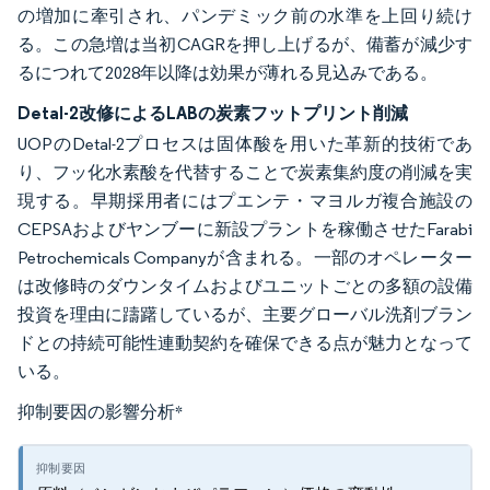
の増加に牽引され、パンデミック前の水準を上回り続け
る。この急増は当初CAGRを押し上げるが、備蓄が減少す
るにつれて2028年以降は効果が薄れる見込みである。
Detal-2改修によるLABの炭素フットプリント削減
UOPのDetal-2プロセスは固体酸を用いた革新的技術であ
り、フッ化水素酸を代替することで炭素集約度の削減を実
現する。早期採用者にはプエンテ・マヨルガ複合施設の
CEPSAおよびヤンブーに新設プラントを稼働させたFarabi
Petrochemicals Companyが含まれる。一部のオペレーター
は改修時のダウンタイムおよびユニットごとの多額の設備
投資を理由に躊躇しているが、主要グローバル洗剤ブラン
ドとの持続可能性連動契約を確保できる点が魅力となって
いる。
抑制要因の影響分析
*