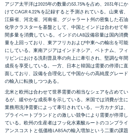
アジア太平洋は2025年の数量の53.75%を占め、2031年にか
けてCAGR 4.22%を記録すると予測されている。山東省、
江蘇省、河北省、河南省、グジャラート州の密集した石油
化学クラスターを基盤として、中国とインドは合わせて年
間多量を消費している。インドのLAB設備容量は国内消費
量を上回っており、東アフリカおよび中東への輸出を可能
にしている。東南アジアはインドネシア、ベトナム、フィ
リピンにおける洗剤普及率の向上に牽引され、堅調な年間
成長を享受している。一方、日本と韓国は需要の停滞に直
面しており、設備を合理化して中国からの高純度グレード
の輸入に転換しつつある。
北米と欧州は合わせて世界需要の相当なシェアを占めてい
るが、緩やかな成長率を示している。米国では消費が主に
業務用洗浄需要によって牽引されている。一方カナダは、
プライベートブランドとの激しい競争により需要が停滞し
ている。欧州の生産者はフッ化水素酸ルートのコンプライ
アンスコストと低価格LABSAの輸入増加という二重の課題