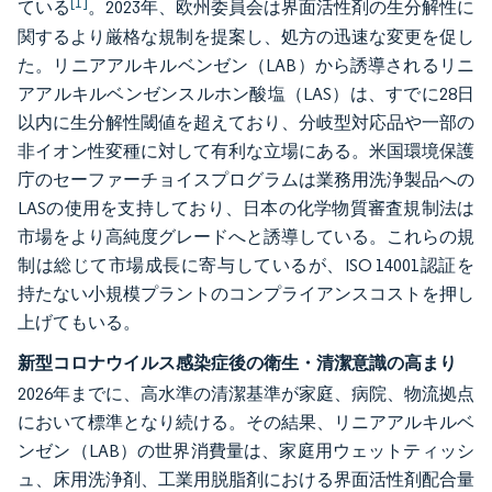
[1]
ている
。2023年、欧州委員会は界面活性剤の生分解性に
関するより厳格な規制を提案し、処方の迅速な変更を促し
た。リニアアルキルベンゼン（LAB）から誘導されるリニ
アアルキルベンゼンスルホン酸塩（LAS）は、すでに28日
以内に生分解性閾値を超えており、分岐型対応品や一部の
非イオン性変種に対して有利な立場にある。米国環境保護
庁のセーファーチョイスプログラムは業務用洗浄製品への
LASの使用を支持しており、日本の化学物質審査規制法は
市場をより高純度グレードへと誘導している。これらの規
制は総じて市場成長に寄与しているが、ISO 14001認証を
持たない小規模プラントのコンプライアンスコストを押し
上げてもいる。
新型コロナウイルス感染症後の衛生・清潔意識の高まり
2026年までに、高水準の清潔基準が家庭、病院、物流拠点
において標準となり続ける。その結果、リニアアルキルベ
ンゼン（LAB）の世界消費量は、家庭用ウェットティッシ
ュ、床用洗浄剤、工業用脱脂剤における界面活性剤配合量