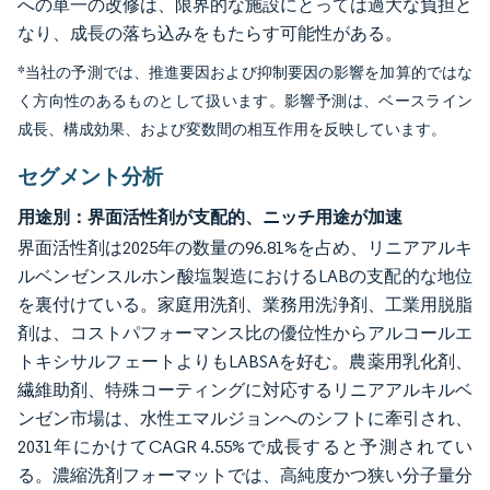
への単一の改修は、限界的な施設にとっては過大な負担と
なり、成長の落ち込みをもたらす可能性がある。
*当社の予測では、推進要因および抑制要因の影響を加算的ではな
く方向性のあるものとして扱います。影響予測は、ベースライン
成長、構成効果、および変数間の相互作用を反映しています。
セグメント分析
用途別：界面活性剤が支配的、ニッチ用途が加速
界面活性剤は2025年の数量の96.81%を占め、リニアアルキ
ルベンゼンスルホン酸塩製造におけるLABの支配的な地位
を裏付けている。家庭用洗剤、業務用洗浄剤、工業用脱脂
剤は、コストパフォーマンス比の優位性からアルコールエ
トキシサルフェートよりもLABSAを好む。農薬用乳化剤、
繊維助剤、特殊コーティングに対応するリニアアルキルベ
ンゼン市場は、水性エマルジョンへのシフトに牽引され、
2031年にかけてCAGR 4.55%で成長すると予測されてい
る。濃縮洗剤フォーマットでは、高純度かつ狭い分子量分