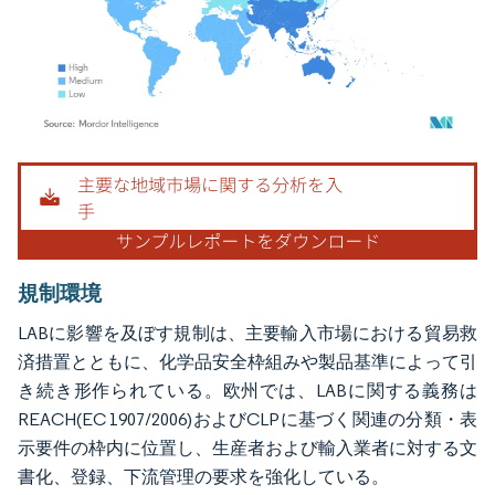
画像 © Mordor Intelligence。再利用にはCC BY 4.0の表示が必要です。
規制環境
LABに影響を及ぼす規制は、主要輸入市場における貿易救
済措置とともに、化学品安全枠組みや製品基準によって引
き続き形作られている。欧州では、LABに関する義務は
REACH(EC 1907/2006)およびCLPに基づく関連の分類・表
示要件の枠内に位置し、生産者および輸入業者に対する文
書化、登録、下流管理の要求を強化している。