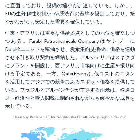
に直面しており、設備の縮小が加速している。しかし、
EUの生分解性規制がLAS系洗剤の基準を設定しており、緩
やかながらも安定した需要を確保している。
中東・アフリカは重要な供給拠点としての地位を確立しつ
つある。Farabi Petrochemicals Companyはヤンブーに
Detal-2ユニットを稼働させ、炭素集約度指標に価格を連動
させる引き取り契約を締結した。アルジェリアはスキクダ
にプラントを開設し、西アフリカ市場向けに生産を振り向
ける予定である。一方、QatarEnergyは低コストのエタン
を活用してアジアでの競争力あるスポット価格を提供して
いる。ブラジルとアルゼンチンが主導する南米は、輸送コ
スト経済性と輸入関税に制約されながらも緩やかな成長を
示している。