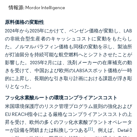
情報源: Mordor Intelligence
原料価格の変動性
2024年から2025年にかけて、ベンゼン価格が変動し、LAB
の非統合型生産者のキャッシュコストに変動をもたらし
た。ノルマルパラフィン価格も同様の変動を示し、製油所
が灯油留分を持続可能な航空燃料へとシフトさせたことが
影響した。2025年2月には、洗剤メーカーの在庫補充の動
きを受けて、中国および欧州のLABSAスポット価格が一時
的に上昇し、長期的な引き取り計画における課題が浮き彫
りとなった。
フッ化水素酸ルートの環境コンプライアンスコスト
米国環境保護庁のリスク管理プログラム規則の強化および
EU REACH指令による厳格なコンプライアンスコストの上
昇を受け、欧州の多くのフッ化水素酸プラントオペレータ
[2]
ーが設備を閉鎖または転換しつつある
。例えば、Detal-2