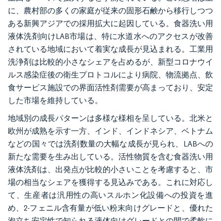
に、農村部の多くの家庭が従来の固形石鹸から移行しつつ
ある新興アジアでの採用拡大に起因している。食器洗い用
液体洗剤向けLAB市場は、特に水道水へのアクセスが改善
されている地域において着実な成長が見込まれる。工業用
洗浄剤は比較的小さなシェアを占めるが、新型コロナウイ
ルス感染症後の衛生プロトコルにより病院、物流拠点、飲
食サービス施設での界面活性剤需要が高まっており、安定
した市場を維持している。
地域別の成長パターンは多様な様相を呈している。北米と
欧州が成熟を示す一方、インド、インドネシア、ベトナム
などの国々では洗剤数量の大幅な成長が見られ、LABへの
新たな需要を生み出している。活性物質を含む食器洗い用
液体洗剤は、出発点が比較的小さいことを考慮すると、市
場の相当なシェアを獲得する見込みである。これに対応し
て、生産者は汎用性の高いスルホン化設備への投資を進
め、2-フェニル含有量が低い粉末向けグレードと、優れた
泡立ち安定性で知られる液体向けグレードとの間で柔軟に