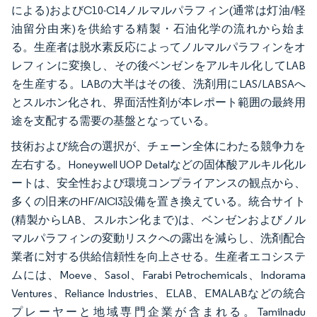
による)およびC10-C14ノルマルパラフィン(通常は灯油/軽
油留分由来)を供給する精製・石油化学の流れから始ま
る。生産者は脱水素反応によってノルマルパラフィンをオ
レフィンに変換し、その後ベンゼンをアルキル化してLAB
を生産する。LABの大半はその後、洗剤用にLAS/LABSAへ
とスルホン化され、界面活性剤が本レポート範囲の最終用
途を支配する需要の基盤となっている。
技術および統合の選択が、チェーン全体にわたる競争力を
左右する。Honeywell UOP Detalなどの固体酸アルキル化ル
ートは、安全性および環境コンプライアンスの観点から、
多くの旧来のHF/AlCl3設備を置き換えている。統合サイト
(精製からLAB、スルホン化まで)は、ベンゼンおよびノル
マルパラフィンの変動リスクへの露出を減らし、洗剤配合
業者に対する供給信頼性を向上させる。生産者エコシステ
ムには、Moeve、Sasol、Farabi Petrochemicals、Indorama
Ventures、Reliance Industries、ELAB、EMALABなどの統合
プレーヤーと地域専門企業が含まれる。Tamilnadu