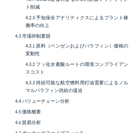
ト削減
4.2.5 予知保全アナリティクスによるプラント稼
働率の向上
4.3 市場抑制要因
4.3.1 原料（ベンゼンおよびパラフィン）価格の
変動性
4.3.2 フッ化水素酸ルートの環境コンプライアン
スコスト
4.3.3 持続可能な航空燃料用灯油需要によるノル
マルパラフィン供給の逼迫
4.4 バリューチェーン分析
4.5 価格概要
4.6 貿易分析