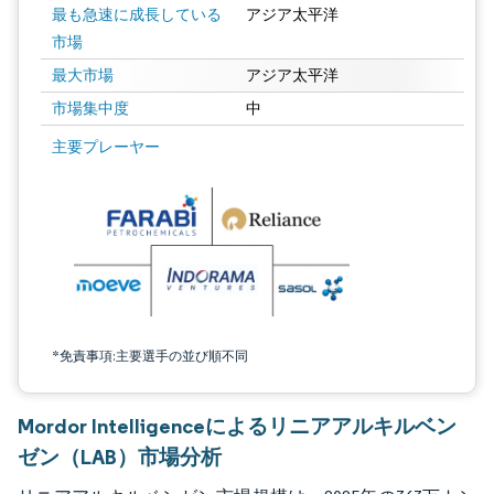
最も急速に成長している
アジア太平洋
市場
最大市場
アジア太平洋
市場集中度
中
画像 © Mordor Intelligence。再利用にはCC BY 4.0の表示が必要です。
主要プレーヤー
*免責事項:主要選手の並び順不同
Mordor Intelligenceによるリニアアルキルベン
ゼン（LAB）市場分析