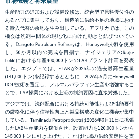
市場機会と将来展望
生産能力の追加および設備改修は、統合型で原料優位性の
あるハブに集中しており、構造的に供給不足の地域におけ
る輸入代替の余地を生み出している。アフリカでは、この
機会は洗剤中間体の現地化に向けた動きと結びついてい
る。Dangote Petroleum Refineryは、Honeywell技術を使用
し、30か月以内の完成を目指す、ナイジェリアのIbeju-
Lekkiにおける年産400,000トンのLABプラント計画を発表
した。エジプトでは、ELABが2025年の過去最高生産量
(141,000トン)を記録するとともに、2026年5月にHoneywell
UOP技術を選定し、ノルマルパラフィン生産を増強するこ
とで、LAB操業における上流の制約要因に直接対処した。
アジアでは、洗剤配合における持続可能性および性能要件
の厳格化に伴う信頼性向上と製品構成の変化に機会が集中
している。Tamilnadu Petroproductsは2026年3月11日に拡張
したLAB生産能力を稼働させ、設置能力を120,000トンから
145,000トンに引き上げた。これは地域の供給安定性を支