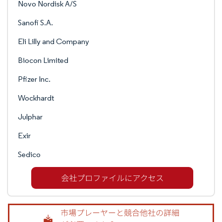
Novo Nordisk A/S
Sanofi S.A.
Eli Lilly and Company
Biocon Limited
Pfizer Inc.
Wockhardt
Julphar
Exir
Sedico