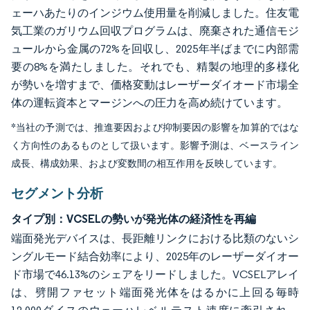
ェーハあたりのインジウム使用量を削減しました。住友電
気工業のガリウム回収プログラムは、廃棄された通信モジ
ュールから金属の72%を回収し、2025年半ばまでに内部需
要の8%を満たしました。それでも、精製の地理的多様化
が勢いを増すまで、価格変動はレーザーダイオード市場全
体の運転資本とマージンへの圧力を高め続けています。
*当社の予測では、推進要因および抑制要因の影響を加算的ではな
く方向性のあるものとして扱います。影響予測は、ベースライン
成長、構成効果、および変数間の相互作用を反映しています。
セグメント分析
タイプ別：VCSELの勢いが発光体の経済性を再編
端面発光デバイスは、長距離リンクにおける比類のないシ
ングルモード結合効率により、2025年のレーザーダイオー
ド市場で46.13%のシェアをリードしました。VCSELアレイ
は、劈開ファセット端面発光体をはるかに上回る毎時