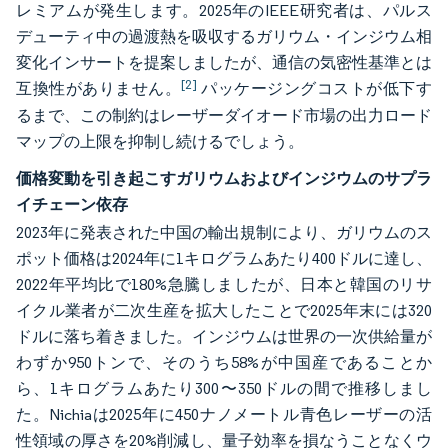
レミアムが発生します。2025年のIEEE研究者は、パルス
デューティ中の過渡熱を吸収するガリウム・インジウム相
変化インサートを提案しましたが、通信の気密性基準とは
[2]
互換性がありません。
パッケージングコストが低下す
るまで、この制約はレーザーダイオード市場の出力ロード
マップの上限を抑制し続けるでしょう。
価格変動を引き起こすガリウムおよびインジウムのサプラ
イチェーン依存
2023年に発表された中国の輸出規制により、ガリウムのス
ポット価格は2024年に1キログラムあたり400ドルに達し、
2022年平均比で180%急騰しましたが、日本と韓国のリサ
イクル業者が二次生産を拡大したことで2025年末には320
ドルに落ち着きました。インジウムは世界の一次供給量が
わずか950トンで、そのうち58%が中国産であることか
ら、1キログラムあたり300〜350ドルの間で推移しまし
た。Nichiaは2025年に450ナノメートル青色レーザーの活
性領域の厚さを20%削減し、量子効率を損なうことなくウ