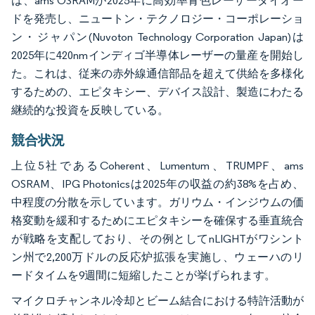
は、ams OSRAMが2025年に高効率青色レーザーダイオー
ドを発売し、ニュートン・テクノロジー・コーポレーショ
ン・ジャパン(Nuvoton Technology Corporation Japan)は
2025年に420nmインディゴ半導体レーザーの量産を開始し
た。これは、従来の赤外線通信部品を超えて供給を多様化
するための、エピタキシー、デバイス設計、製造にわたる
継続的な投資を反映している。
競合状況
上位5社であるCoherent、Lumentum、TRUMPF、ams
OSRAM、IPG Photonicsは2025年の収益の約38%を占め、
中程度の分散を示しています。ガリウム・インジウムの価
格変動を緩和するためにエピタキシーを確保する垂直統合
が戦略を支配しており、その例としてnLIGHTがワシント
ン州で2,200万ドルの反応炉拡張を実施し、ウェーハのリ
ードタイムを9週間に短縮したことが挙げられます。
マイクロチャンネル冷却とビーム結合における特許活動が