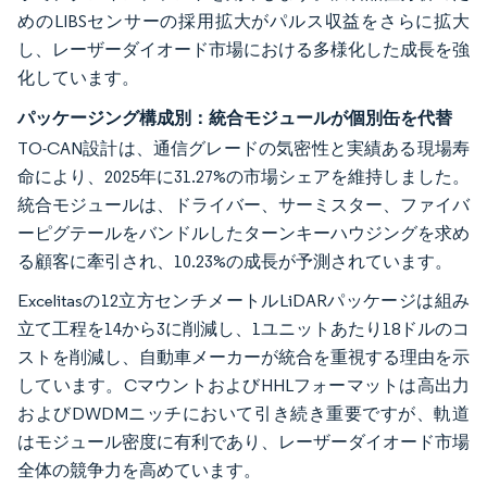
めのLIBSセンサーの採用拡大がパルス収益をさらに拡大
し、レーザーダイオード市場における多様化した成長を強
化しています。
パッケージング構成別：統合モジュールが個別缶を代替
TO-CAN設計は、通信グレードの気密性と実績ある現場寿
命により、2025年に31.27%の市場シェアを維持しました。
統合モジュールは、ドライバー、サーミスター、ファイバ
ーピグテールをバンドルしたターンキーハウジングを求め
る顧客に牽引され、10.23%の成長が予測されています。
Excelitasの12立方センチメートルLiDARパッケージは組み
立て工程を14から3に削減し、1ユニットあたり18ドルのコ
ストを削減し、自動車メーカーが統合を重視する理由を示
しています。CマウントおよびHHLフォーマットは高出力
およびDWDMニッチにおいて引き続き重要ですが、軌道
はモジュール密度に有利であり、レーザーダイオード市場
全体の競争力を高めています。