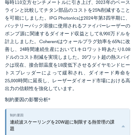
毎時110立方センチメートルに引き上げ、2023年のベース
ラインと比較してチタン部品のコストを25%削減すること
を可能にしました。IPG Photonicsは2024年第3四半期に、
バッテリーパック溶接に使用されるファイバーレーザーの
ポンプ源に関連するダイオード収益として8,900万ドルを
計上しました。Coherentはウォールプラグ効率を65%に改
善し、24時間連続生産において1キロワット時あたり0.08
ドルのコスト削減を実現しました。20ワット超の熱スパイ
クは現在、接合部温度を18度低下させるダイヤモンドヒー
トスプレッダーによって緩和され、ダイオード寿命を
25,000時間に延長し、レーザーダイオード市場における高
出力の信頼性を強化しています。
制約要因の影響分析
*
連続波スケーリングを20W超に制限する熱管理の課
題