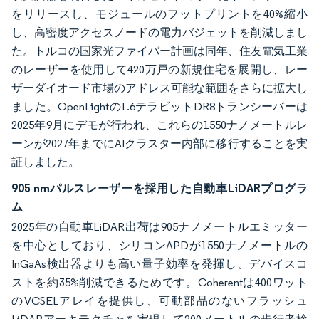
をリリースし、モジュールのフットプリントを40%縮小
し、高密度アクセスノードの電力バジェットを削減しまし
た。トルコの国家光ファイバー計画は同年、住友電気工業
のレーザーを使用して420万戸の新規住宅を展開し、レー
ザーダイオード市場のアドレス可能な範囲をさらに拡大し
ました。OpenLightの1.6テラビットDR8トランシーバーは
2025年9月にデモが行われ、これらの1550ナノメートルレ
ーンが2027年までにAIクラスター内部に移行することを実
証しました。
905 nmパルスレーザーを採用した自動車LiDARプログラ
ム
2025年の自動車LiDAR出荷は905ナノメートルエミッター
を中心としており、シリコンAPDが1550ナノメートルの
InGaAs検出器よりも高い量子効率を発揮し、デバイスコ
ストを約35%削減できるためです。Coherentは400ワット
のVCSELアレイを提供し、可動部品のないフラッシュ