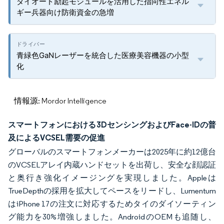
ダイオード励起モジュールを活用した指向性エネル
ギー兵器向け防衛資金の急増
青緑色GaNレーザーを統合した医療美容機器の小型
化
情報源: Mordor Intelligence
スマートフォンにおける3DセンシングおよびFace-IDの普
及によるVCSEL需要の促進
グローバルのスマートフォンメーカーは2025年に約12億台
のVCSELアレイ内蔵ハンドセットを出荷し、安全な顔認証
と奥行き強化イメージングを実現しました。Appleは
TrueDepthの採用を拡大してペースをリードし、Lumentum
はiPhone 17の注文に対応するためタイのダイソーティン
グ能力を30%増強しました。AndroidのOEMも追随し、