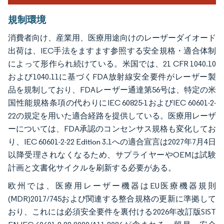
規制環境
消費者向け、産業用、医療用途向けのレーザーダイオード
出荷は、IEC手法をますます参照する安全規格・適合体制
によって形作られ続けている。米国では、21 CFR 1040.10
および1040.11に基づくFDA放射線安全要件がレーザー製
品を規制しており、FDAレーザー通達第56号は、特定の米
国性能規格条項の代わりにIEC 60825-1およびIEC 60601-2-
22の規定を用いた適合経路を提供している。医療用レーザ
ーについては、FDA承認のコンセンサス規格も変化してお
り、IEC 60601-2-22 Edition 3.1への適合宣言は2027年7月4日
以降受理されなくなるため、サプライヤーやOEMは試験
計画と文書化サイクルを刷新する必要がある。
欧州では、医療用レーザー機器はEU医療機器規則
(MDR)2017/745および関連する整合規格の更新に準拠して
おり、これには必須安全要件を裏付ける2026年改訂版SIST