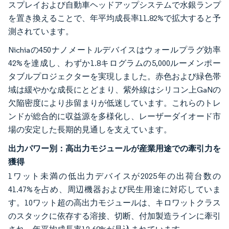
スプレイおよび自動車ヘッドアップシステムで水銀ランプ
を置き換えることで、年平均成長率11.82%で拡大すると予
測されています。
Nichiaの450ナノメートルデバイスはウォールプラグ効率
42%を達成し、わずか1.8キログラムの5,000ルーメンポー
タブルプロジェクターを実現しました。赤色および緑色帯
域は緩やかな成長にとどまり、紫外線はシリコン上GaNの
欠陥密度により歩留まりが低迷しています。これらのトレ
ンドが総合的に収益源を多様化し、レーザーダイオード市
場の安定した長期的見通しを支えています。
出力パワー別：高出力モジュールが産業用途での牽引力を
獲得
1ワット未満の低出力デバイスが2025年の出荷台数の
41.47%を占め、周辺機器および民生用途に対応していま
す。10ワット超の高出力モジュールは、キロワットクラス
のスタックに依存する溶接、切断、付加製造ラインに牽引