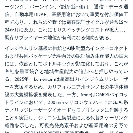
ージング、バーンイン、信頼性評価は、通信・データ通
信、自動車用LiDAR、医療用途において重要な付加価値工
程であり、これらの分野では顧客認証サイクルが通常12〜
24か月に及ぶ。これによりスイッチングコストが拡大し、
既存サプライヤーの地位が有利になる傾向がある。
インジウムリン基板の供給とAI駆動型光インターコネクト
および共同パッケージ光学向けの認証済み生産能力の拡大
には、依然としてボトルネックが顕在化しており、これが
各社を垂直統合と地域生産能力の追加へと押しやってい
る。2025年、Lumentumは超高出力インジウムリンレーザ
ーを支援するため、カリフォルニア州サンノゼの半導体施
設の大規模拡張を発表した。一方、imecはCMOSパイロッ
トラインにおいて、300 mmシリコンウェハー上にGaAs系
ナノリッジレーザーダイオードをモノリシックに作製する
ことを実証し、シリコン互換製造による代替スケーリング
経路を示した。可視光発光素子および産業用途の分野で