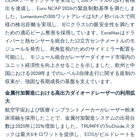
LiDARアーキテクチャを実現して200メートルの歩行者検
出を達成し、Euro NCAP 2026の緊急制動基準を満たしま
した。Lumentumの300ワットアレイは5ナノ秒パルスで同
様の検出距離を実現し、IECクラス1の眼安全性を満たす
ための適応ビーム整形を採用しています。Excelitasはドラ
イバーと熱センサーを統合した12立方センチメートルのモ
ジュールを発売し、死角監視のためのサイドミラー配置を
可能にし、モジュール統合がレーザーダイオード市場内の
ユニット経済性を向上させることを示しました。欧州と中
国における2028年までのレベル3自律走行に関する規制の
収束が、強固な長期成長の基盤を支えています。
金属付加製造における高出力ダイオードレーザーの利用拡
大
航空宇宙および医療インプラントメーカーがレーザー粉末
床溶融を採用したことで、金属付加製造システムの出荷台
数は2025年に22%増加しました。TRUMPFのTruDiodeスタ
ックは最大6キロワットを提供し、EOSがビルドレートを