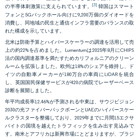
[3]
の半導体刺激策に支えられています。
韓国はスマート
フォンと5Gバックホール向けに9,200万個のダイオードを
消費し、同地域の民生と通信インフラ需要のバランスの取
れた構成を示しています。
北米は防衛予算とハイパースケーラーの調達を活用して売
上の約22%を占めました。Lumentumは2025年8月にCHIPS
法の国内調達基準を満たすためカリフォルニアのクリーン
ルームを拡張しました。欧州は18%のシェアを維持し、ド
イツの自動車メーカーが180万台の車両にLiDARを統合
し、英国国民保健サービスが420の病院でレーザーベース
診断を展開しました。
年平均成長率12.46%が予測される中東は、サウジビジョン
2030の光ファイバーバックボーンとUAEのハイパースケー
ルクラスターを整備しており、2029年までに月間15エクサ
バイトの国境を越えたトラフィックを生み出す見込みで
す。南米とアフリカは新興市場にとどまりますが、ブラジ