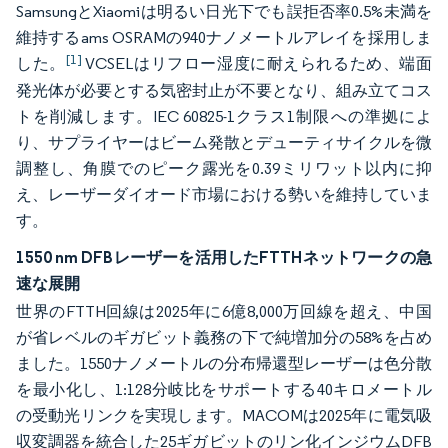
SamsungとXiaomiは明るい日光下でも誤拒否率0.5%未満を
維持するams OSRAMの940ナノメートルアレイを採用しま
[1]
した。
VCSELはリフロー湿度に耐えられるため、端面
発光体が必要とする気密封止が不要となり、組み立てコス
トを削減します。IEC 60825-1クラス1制限への準拠によ
り、サプライヤーはビーム発散とデューティサイクルを微
調整し、角膜でのピーク露光を0.39ミリワット以内に抑
え、レーザーダイオード市場における勢いを維持していま
す。
1550 nm DFBレーザーを活用したFTTHネットワークの急
速な展開
世界のFTTH回線は2025年に6億8,000万回線を超え、中国
が省レベルのギガビット義務の下で純増加分の58%を占め
ました。1550ナノメートルの分布帰還型レーザーは色分散
を最小化し、1:128分岐比をサポートする40キロメートル
の受動光リンクを実現します。MACOMは2025年に電気吸
収変調器を統合した25ギガビットのリン化インジウムDFB