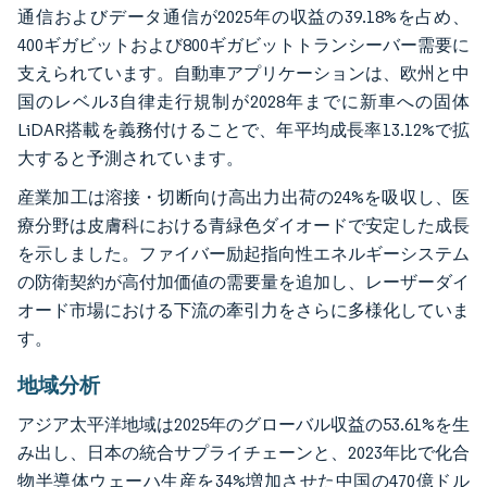
通信およびデータ通信が2025年の収益の39.18%を占め、
400ギガビットおよび800ギガビットトランシーバー需要に
支えられています。自動車アプリケーションは、欧州と中
国のレベル3自律走行規制が2028年までに新車への固体
LiDAR搭載を義務付けることで、年平均成長率13.12%で拡
大すると予測されています。
産業加工は溶接・切断向け高出力出荷の24%を吸収し、医
療分野は皮膚科における青緑色ダイオードで安定した成長
を示しました。ファイバー励起指向性エネルギーシステム
の防衛契約が高付加価値の需要量を追加し、レーザーダイ
オード市場における下流の牽引力をさらに多様化していま
す。
地域分析
アジア太平洋地域は2025年のグローバル収益の53.61%を生
み出し、日本の統合サプライチェーンと、2023年比で化合
物半導体ウェーハ生産を34%増加させた中国の470億ドル