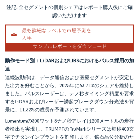
注記: 全セグメントの個別シェアはレポート購入後にご確
画像 © Mordor Intelligence。再利用にはCC BY 4.0の表示が必要です。
認いただけます
動作モード別：LiDARおよびLIBSにおけるパルス採用の加
速
連続波動作は、データ通信および医療セグメントが安定し
た出力を好むことから、2025年に63.71%のシェアを維持し
ました。パルスレーザーは、ナノ秒タイミング精度を要求
するLiDARおよびレーザー誘起ブレークダウン分光法を背
景に、11.32%の成長が予測されています。
Lumentumの300ワット5ナノ秒アレイは200メートルの歩行
者検出を実現し、TRUMPFのTruMarkシリーズは毎秒400文
字でチタンインプラントを刻印します。鉱石品位分析のた