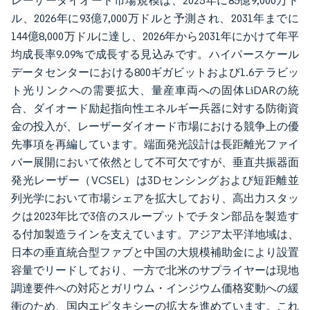
レーザーダイオード市場規模は、2025年に85億9,000万ド
ル、2026年に93億7,000万ドルと予測され、2031年までに
144億8,000万ドルに達し、2026年から2031年にかけて年平
均成長率9.09%で成長する見込みです。ハイパースケール
データセンターにおける800ギガビットおよび1.6テラビッ
ト光リンクへの需要拡大、量産車両への固体LiDARの統
合、ダイオード励起指向性エネルギー兵器に対する防衛資
金の投入が、レーザーダイオード市場における競争上の優
先事項を再編しています。端面発光設計は長距離光ファイ
バー展開において依然として不可欠ですが、垂直共振器面
発光レーザー（VCSEL）は3Dセンシングおよび短距離並
列光学において市場シェアを拡大しており、高出力スタッ
クは2023年比で3倍のスループットでチタン部品を製造す
る付加製造ラインを支えています。アジア太平洋地域は、
日本の垂直統合型ファブと中国の大規模補助金により設置
容量でリードしており、一方で北米のサプライヤーは現地
調達要件への対応とガリウム・インジウム価格変動への緩
衝のため、国内エピタキシーの拡大を進めています。これ