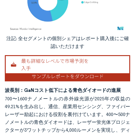
注記: 全セグメントの個別シェアはレポート購入後にご確
画像 © Mordor Intelligence。再利用にはCC BY 4.0の表示が必要です。
認いただけます
波長別：GaNコスト低下による青色ダイオードの進展
700〜1600ナノメートルの赤外線光源が2025年の収益の
49.21%を生み出し、通信、産業用センシング、ファイバー
レーザー励起における役割を裏付けています。400〜500ナ
ノメートルの青色ダイオードは、レーザー蛍光体プロジェ
クターが3ワットチップから4,000ルーメンを実現し、ディ