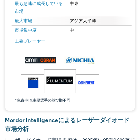
最も急速に成長している
中東
市場
最大市場
アジア太平洋
市場集中度
中
画像 © Mordor Intelligence。再利用にはCC BY 4.0の表示が必要です。
主要プレーヤー
*免責事項:主要選手の並び順不同
Mordor Intelligenceによるレーザーダイオード
市場分析