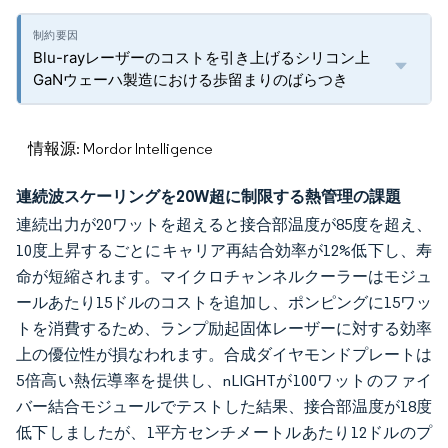
Blu-rayレーザーのコストを引き上げるシリコン上
GaNウェーハ製造における歩留まりのばらつき
情報源: Mordor Intelligence
連続波スケーリングを20W超に制限する熱管理の課題
連続出力が20ワットを超えると接合部温度が85度を超え、
10度上昇するごとにキャリア再結合効率が12%低下し、寿
命が短縮されます。マイクロチャンネルクーラーはモジュ
ールあたり15ドルのコストを追加し、ポンピングに15ワッ
トを消費するため、ランプ励起固体レーザーに対する効率
上の優位性が損なわれます。合成ダイヤモンドプレートは
5倍高い熱伝導率を提供し、nLIGHTが100ワットのファイ
バー結合モジュールでテストした結果、接合部温度が18度
低下しましたが、1平方センチメートルあたり12ドルのプ