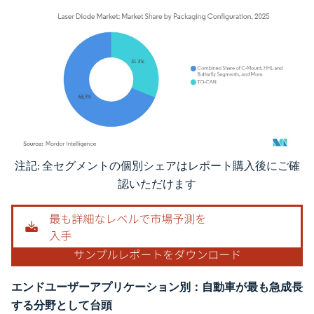
注記: 全セグメントの個別シェアはレポート購入後にご確
画像 © Mordor Intelligence。再利用にはCC BY 4.0の表示が必要です。
認いただけます
エンドユーザーアプリケーション別：自動車が最も急成長
する分野として台頭