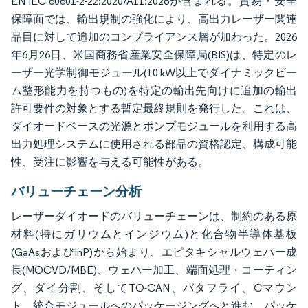
EN IEC 60601-2-22:2020/A11:2026が含まれる。貿易・安全
保障面では、輸出規制の強化により、高出力レーザー関連
品目に対して追加のコンプライアンス層が加わった。2026
年6月26日、米国商務省産業安全保障局(BIS)は、特定のレ
ーザー光学制御モジュール(10 kW以上でダイナミックビー
ム整形能力を持つもの)を特定の輸出先向けに追加の輸出
許可要件の対象とする暫定最終規則を発行した。これは、
ダイオードベースの光源とポンプモジュールを利用する高
出力処理システムに使用される部品の資格認定、構成可能
性、受注に影響を与える可能性がある。
バリューチェーン分析
レーザーダイオードのバリューチェーンは、制約のある原
材料(特にガリウムとインジウム)と化合物半導体基板
(GaAsおよびInP)から始まり、エピタキシャルウェハー成
長(MOCVD/MBE)、ウェハー加工、端面処理・コーティン
グ、ダイ分割、そしてTO-CAN、バタフライ、Cマウン
ト、統合モジュールへのパッケージングへと進む。パッケ