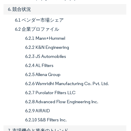
6. 競合状況
6.1 ベンダー市場シェア
6.2 企業プロファイル
6.2.1 Mann+Hummel
6.2.2 K&N Engineering
6.2.3 JS Automobiles
6.2.4 AL Filters
6.2.5 Allena Group
6.2.6 Wsmridhi Manufacturing Co. Pvt. Ltd.
6.2.7 Purolator Filters LLC
6.2.8 Advanced Flow Engineering Inc.
6.2.9 AIRAID
6.2.10 S&B Filters Inc.
7. 市場機会と将来のトレンド