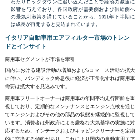
わたりロックダウンに追い込んだことで経済の減速に
影響を与えており、各国政府が需要側および供給側へ
の景気刺激策を講じていることから、2021年下半期に
は成長が再開すると見込まれています。
イタリア自動車用エアフィルター市場のトレン
ドとインサイト
商用車セグメントが市場を牽引
国内における建設活動の増加およびeコマース活動の拡大
に伴い、パンデミック終息後に経済が正常化すれば商用車
需要は拡大する見込みです。
商用車フリートオーナーは商用車の年間平均走行距離を重
視しており、定期的なメンテナンスとエンジン点検を通じ
てエンジンおよびその他の部品の状態を継続的に監視して
います。消費者は州政府による厳格な大気基準の実施に対
応するため、インテークおよびキャビンクリーナーを定期
的に交換する傾向があり、これにより国内の自動車用エア