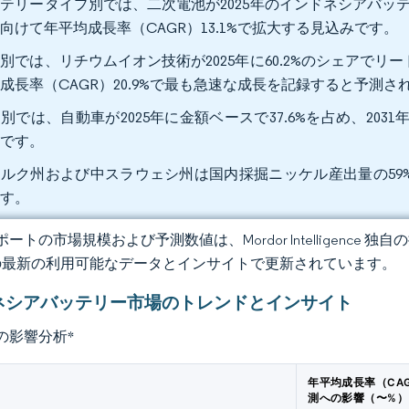
テリータイプ別では、二次電池が2025年のインドネシアバッテリ
向けて年平均成長率（CAGR）13.1%で拡大する見込みです。
別では、リチウムイオン技術が2025年に60.2%のシェアでリ
成長率（CAGR）20.9%で最も急速な成長を記録すると予測さ
別では、自動車が2025年に金額ベースで37.6%を占め、2031
みです。
ルク州および中スラウェシ州は国内採掘ニッケル産出量の59
ます。
ートの市場規模および予測数値は、Mordor Intelligence
の最新の利用可能なデータとインサイトで更新されています。
ネシアバッテリー市場のトレンドとインサイト
の影響分析
*
年平均成長率（CA
測への影響（〜%）