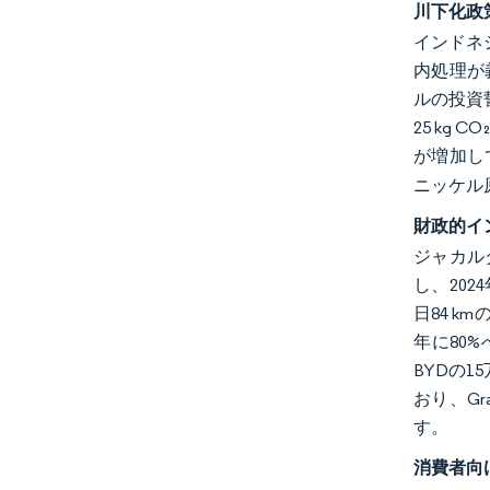
川下化政
インドネ
内処理が
ルの投資
25 k
が増加し
ニッケル
財政的イ
ジャカル
し、202
日84 k
年に80
BYDの
おり、Gr
す。
消費者向