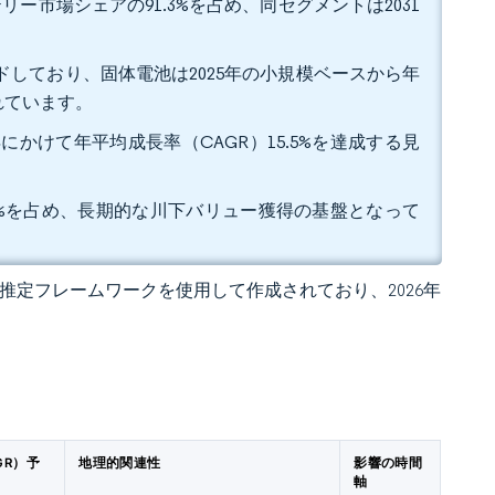
ー市場シェアの91.3%を占め、同セグメントは2031
ードしており、固体電池は2025年の小規模ベースから年
れています。
年にかけて年平均成長率（CAGR）15.5%を達成する見
%を占め、長期的な川下バリュー獲得の基盤となって
 独自の推定フレームワークを使用して作成されており、2026年
GR）予
地理的関連性
影響の時間
軸