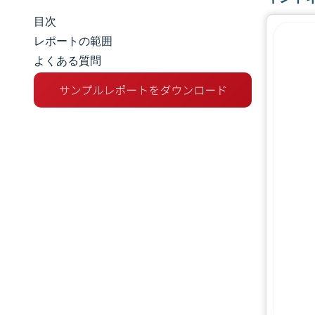
目次
市場規模とシェア
レポートの範囲
よくある質問
市場分析
トレンドとインサイト
セグメント分析
地理分析
競争環境
主要プレーヤー
業界の動向