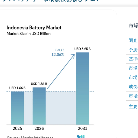
市
調査
予測
基準
市場規
市場規
成長率 
画像 © Mordor Intelligence。再利用にはCC BY 4
市場
画像 ©
主要