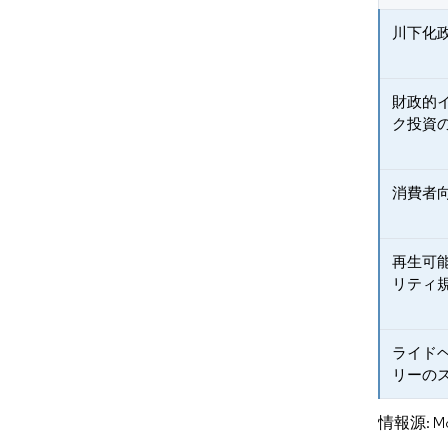
川下化
財政的
ク投資
消費者
再生可
リティ
ライド
リーの
情報源: Mord