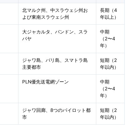
北マルク州、中スラウェシ州お
長期（4
よび東南スラウェシ州
年以上）
大ジャカルタ、バンドン、スラ
中期
バヤ
（2〜4
年）
ジャワ島、バリ島、スマトラ島
短期（2
主要都市
年以内）
PLN優先送電網ゾーン
中期
（2〜4
年）
ジャワ回廊、8つのパイロット都
短期（2
市
年以内）