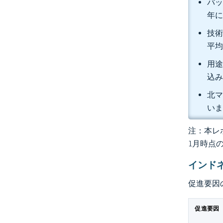
バッ
年に
技術
平均
用途
込
北マ
い
注：本レポ
1月時点
インド
促進要因
促進要因