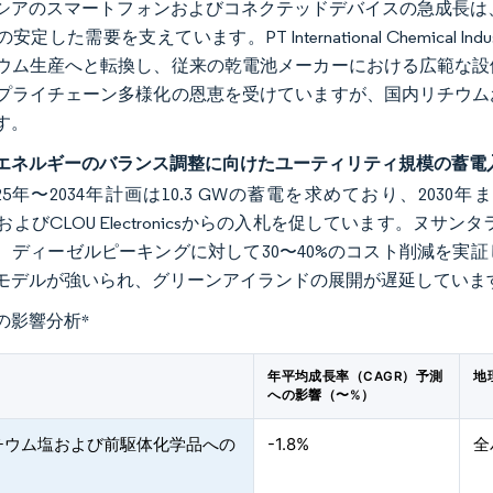
シアのスマートフォンおよびコネクテッドデバイスの急成長は
安定した需要を支えています。PT International Chemica
ウム生産へと転換し、従来の乾電池メーカーにおける広範な設
プライチェーン多様化の恩恵を受けていますが、国内リチウム
す。
エネルギーのバランス調整に向けたユーティリティ規模の蓄電
025年〜2034年計画は10.3 GWの蓄電を求めており、2030年
ro、およびCLOU Electronicsからの入札を促しています。ヌサン
、ディーゼルピーキングに対して30〜40%のコスト削減を実
モデルが強いられ、グリーンアイランドの展開が遅延していま
の影響分析
*
年平均成長率（CAGR）予測
地
への影響（〜%）
チウム塩および前駆体化学品への
-1.8%
全