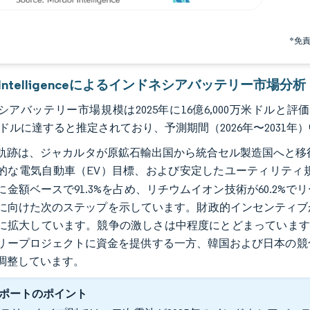
*免
r Intelligenceによるインドネシアバッテリー市場分析
アバッテリー市場規模は2025年に16億6,000万米ドルと評価され
万米ドルに達すると推定されており、予測期間（2026年〜2031年）
軌跡は、ジャカルタが原鉱石輸出国から統合セル製造国へと移行
的な電気自動車（EV）目標、および安定したユーティリティ
5年に金額ベースで91.3%を占め、リチウムイオン技術が60.2
に向けた次のステップを示しています。財政的インセンティブ
に拡大しています。競争の激しさは中程度にとどまっています
ープロジェクトに資金を提供する一方、韓国および日本の競合他社はLG En
調整しています。
ポートのポイント