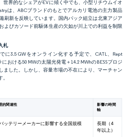
、世界的なシェアがEVに傾く中でも、小型リチウムイオ
l Industryは、ABCブランドのもとでアルカリ電池の主力製品
備刷新を反映しています。国内パック組立は北東アジア
およびカソード前駆体生産の欠如が川上での利益を制限
入札
までに3.5 GWをオンライン化する予定で、CATL、Rept
タラにおける50 MWの太陽光発電＋14.2 MWhのBESSプロジ
証しました。しかし、容量市場の不在により、マーチャン
す。
理的関連性
影響の時間
軸
バッテリーメーカーに影響する全国規模
長期（4
年以上）