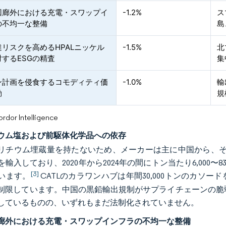
回廊外における充電・スワップイ
-1.2%
ス
の不均一な整備
島
リスクを高めるHPALニッケル
-1.5%
北
するESGの精査
集
ン計画を侵食するコモディティ価
-1.0%
輸
動
規
or Intelligence
ウム塩および前駆体化学品への依存
リチウム埋蔵量を持たないため、メーカーは主に中国から、そし
輸入しており、2020年から2024年の間にトン当たり6,000
[3]
います。
CATLのカラワンハブは年間30,000トンのカソ
制限しています。中国の黒鉛輸出規制がサプライチェーンの脆弱
しているものの、いずれもまだ法制化されていません。
廊外における充電・スワップインフラの不均一な整備