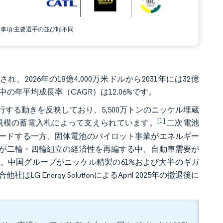
責事項:主要選手の並び順不同
、2026年の18億4,000万米ドルから2031年には32億
中の年平均成長率（CAGR）は12.06%です。
する動きを反映しており、5,500万トンのニッケル埋蔵
[1]
規模の蓄電入札によって支えられています。
二次電池
%でリードする一方、固体電池のパイロット事業がエネルギー
が二輪・四輪組立の経済性を再編する中、自動車需要が
。中国グループがニッケル精製の61%および大半のギガ
ergy SolutionによるApril 2025年の撤退後に