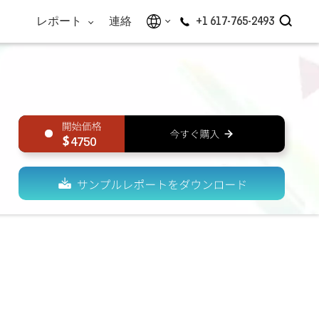
レポート
連絡
+1 617-765-2493
4750