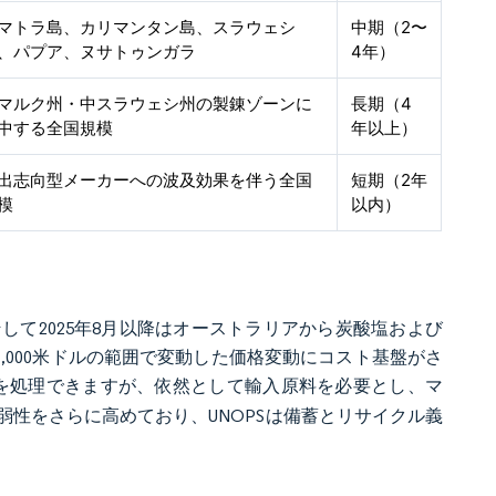
マトラ島、カリマンタン島、スラウェシ
中期（2〜
、パプア、ヌサトゥンガラ
4年）
マルク州・中スラウェシ州の製錬ゾーンに
長期（4
中する全国規模
年以上）
出志向型メーカーへの波及効果を伴う全国
短期（2年
模
以内）
て2025年8月以降はオーストラリアから炭酸塩および
〜83,000米ドルの範囲で変動した価格変動にコスト基盤がさ
ードを処理できますが、依然として輸入原料を必要とし、マ
性をさらに高めており、UNOPSは備蓄とリサイクル義