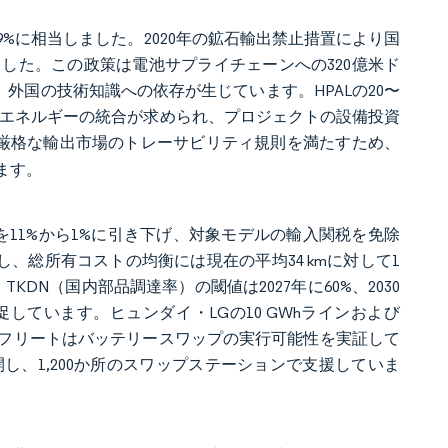
9%に相当しました。2020年の鉱石輸出禁止措置により国
ました。この政策は電池サプライチェーンへの320億米ド
外国の技術知識への依存が生じています。HPALの20〜
生可能エネルギーの統合が求められ、プロジェクトの設備投資
、厳格な輸出市場のトレーサビリティ規則を満たすため、
ます。
11%から1%に引き下げ、対象モデルの輸入関税を免除
しかし、総所有コストの均衡には現在の平均34 kmに対して1
DN（国内部品調達率）の閾値は2027年に60%、2030
しています。ヒュンダイ・LGの10 GWhラインおよび
グフリートはバッテリースワップの実行可能性を実証して
を展開し、1,200か所のスワップステーションで支援していま