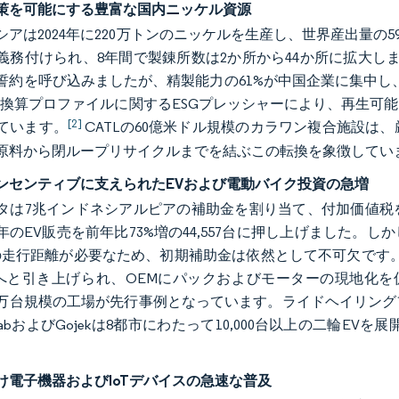
策を可能にする豊富な国内ニッケル資源
シアは2024年に220万トンのニッケルを生産し、世界産出量の5
義務付けられ、8年間で製錬所数は2か所から44か所に拡大し
誓約を呼び込みましたが、精製能力の61%が中国企業に集中し、
g CO₂換算プロファイルに関するESGプレッシャーにより、再
[2]
ています。
CATLの60億米ドル規模のカラワン複合施設は
原料から閉ループリサイクルまでを結ぶこの転換を象徴してい
ンセンティブに支えられたEVおよび電動バイク投資の急増
タは7兆インドネシアルピアの補助金を割り当て、付加価値税を
4年のEV販売を前年比73%増の44,557台に押し上げました。
mの走行距離が必要なため、初期補助金は依然として不可欠です。TK
%へと引き上げられ、OEMにパックおよびモーターの現地化を促
15万台規模の工場が先行事例となっています。ライドヘイリン
abおよびGojekは8都市にわたって10,000台以上の二輪EV
け電子機器およびIoTデバイスの急速な普及