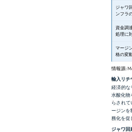
ジャワ
ンフラ
資金調達
処理に対
マージ
格の変
情報源: Mord
輸入リチ
経済的な
水酸化物を
らされて
ージンを
務化を促
ジャワ回