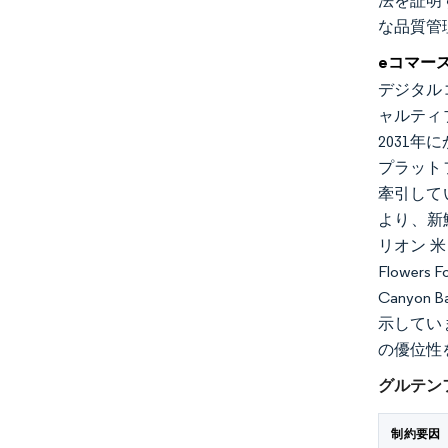
法を証明
な品質管
eコマー
デジタル
ャルティ
2031
プラット
牽引して
より、新鮮
リオン 
Flowe
Cany
示してい
の優位性
グルテン
制約要因