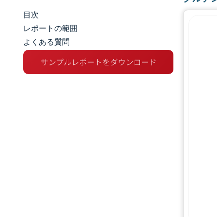
目次
市場規模とシェア
レポートの範囲
よくある質問
市場分析
トレンドとインサイト
セグメント分析
地理分析
競争環境
主要プレーヤー
業界の動向