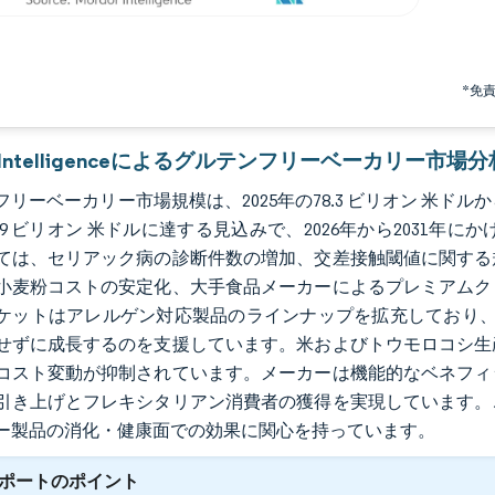
*免
r Intelligenceによるグルテンフリーベーカリー市場分
リーベーカリー市場規模は、2025年の78.3 ビリオン 米ドルから2
.99 ビリオン 米ドルに達する見込みで、2026年から2031年
ては、セリアック病の診断件数の増加、交差接触閾値に関する
小麦粉コストの安定化、大手食品メーカーによるプレミアムク
ケットはアレルゲン対応製品のラインナップを拡充しており、
せずに成長するのを支援しています。米およびトウモロコシ生
コスト変動が抑制されています。メーカーは機能的なベネフィ
引き上げとフレキシタリアン消費者の獲得を実現しています。
ー製品の消化・健康面での効果に関心を持っています。
ポートのポイント