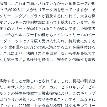
増加し、これまで満たされていなかった食事ニーズが拡
で約100人に1人がセリアック病を患っていますが、そ
クリーニングプログラムが普及するにつれて、大きな機
麦アレルギーの症例増加によっても拡大しています。多
化上のメリットが挙げられることが多いです。小売業者
ニッチなヘルスフードの棚からメインストリームのベー
ーダイエットはより広く受け入れられ、特別食に対する
ン含有量を100万分の20未満とすることを義務付ける
す。これにより、法的リスクを回避しながら生産を拡大す
グラムも第三者による検証を提供し、安全性と信頼性を重視
匹敵することが難しいとされてきました。初期の製品は
た。キサンタンガム、グアーガム、ヒドロキシプロピル
ルテンの特性を模倣する酵素技術により、このギャップ
口当たりが改善された製品を作ることができ、単なる代
います。2024年、カナダ食品検査庁はグルテンフリー