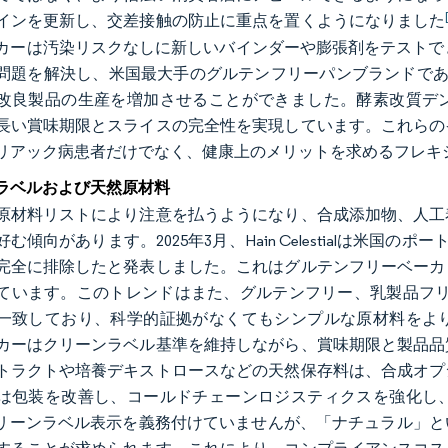
インを更新し、交差接触の防止に重点を置くようになりました
ーは汚染リスクなしに新しいバインダーや膨張剤をテストできるように
題を解決し、米国最大手のグルテンフリーパンブランドであるCanyo
改良製品の生産を増加させることができました。酵素改質デ
長い賞味期限とスライスの完全性を実現しています。これらの
リアック病患者だけでなく、健康上のメリットを求めるフレキ
ラベルおよび天然原材料
原材料リストにより注意を払うようになり、合成添加物、人工
む傾向があります。2025年3月、Hain Celestialは米
完全に排除したと発表しました。これはグルテンフリーベーカ
ています。このトレンドはまた、グルテンフリー、乳製品フリ
一致しており、科学的証拠がなくてもシンプルな原材料をよ
カーはクリーンラベル基準を維持しながら、賞味期限と製品品
トラクトや培養デキストロースなどの天然保存料は、合成オプ
は包装を改善し、コールドチェーンロジスティクスを強化し
クリーンラベル表示を義務付けていませんが、「ナチュラル」