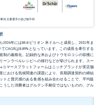
責事項:主要選手の並び順不同
析
026年には84.8 ビリオン 米ドルへと成長し、2031年ま
にかけてCAGRは8.89%となっています。この成長を牽引する
規制の厳格化、記録的な米およびトウモロコシの収穫に
リーンラベルレシピへの移行などが挙げられます。スー
eコマースプラットフォームはニッチブランドが実店舗
産における気候関連の課題により、長期調達契約の締結
ットと贅沢感のある食感を組み合わせることで、平均販
こうした消費者はグルテン不耐症ではないものの、グル