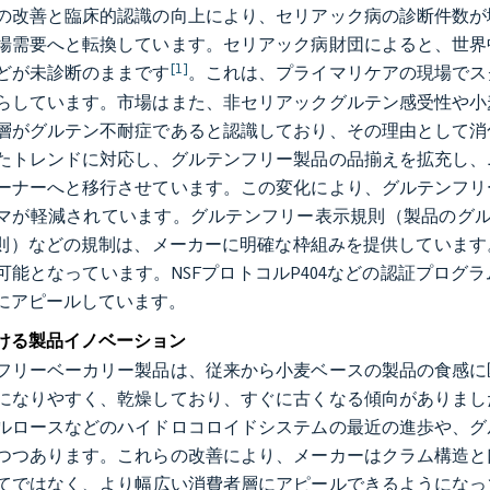
の改善と臨床的認識の向上により、セリアック病の診断件数が
場需要へと転換しています。セリアック病財団によると、世界中
[1]
どが未診断のままです
。これは、プライマリケアの現場でス
らしています。市場はまた、非セリアックグルテン感受性や小
層がグルテン不耐症であると認識しており、その理由として消
たトレンドに対応し、グルテンフリー製品の品揃えを拡充し、
ーナーへと移行させています。この変化により、グルテンフリ
マが軽減されています。グルテンフリー表示規則（製品のグルテ
規則）などの規制は、メーカーに明確な枠組みを提供していま
可能となっています。NSFプロトコルP404などの認証プロ
にアピールしています。
ける製品イノベーション
フリーベーカリー製品は、従来から小麦ベースの製品の食感に
になりやすく、乾燥しており、すぐに古くなる傾向がありまし
ルロースなどのハイドロコロイドシステムの最近の進歩や、グ
つつあります。これらの改善により、メーカーはクラム構造と
てではなく、より幅広い消費者層にアピールできるようになって