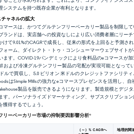
することが求められます。これにより、コンプライアンスコス
理システムを持つ既存企業が有利となります。
スチャネルの拡大
コマースは、かつてグルテンフリーベーカリー製品を制限して
ブランドは、実店舗への投資なしにより広い消費者層にリーチ
年にかけて9.01%のCAGRで成長し、従来の形式を上回ると予
フォーム、ダイレクト・トゥ・コンシューマーウェブサイトが
います。COVID-19パンデミックにより食料品のeコマース
および冷凍グルテンフリー製品の宅配が実現可能となっています。2025年1月
米ドルで買収し、5.0 ビリオン 米ドルのクレジットファシリ
rs FoodsはSimple Millsの強力なeコマースプレゼンス
on Bakehouse製品を販売できるようになります。製造規模
ます。パーソナライズドマーケティング、サブスクリプション
を獲得するでしょう。
フリーベーカリー市場の抑制要因影響分析
*
（～）% CAGRへ
地理的関