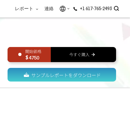
レポート
連絡
+1 617-765-2493
4750