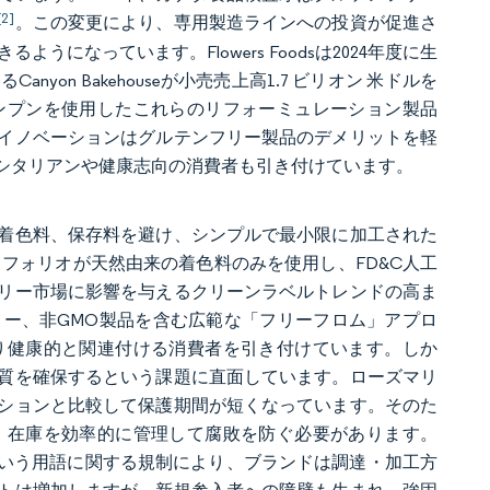
[2]
。この変更により、専用製造ラインへの投資が促進さ
なっています。Flowers Foodsは2024年度に生
n Bakehouseが小売売上高1.7 ビリオン 米ドルを
ンプンを使用したこれらのリフォーミュレーション製品
イノベーションはグルテンフリー製品のデメリットを軽
シタリアンや健康志向の消費者も引き付けています。
着色料、保存料を避け、シンプルで最小限に加工された
国のポートフォリオが天然由来の着色料のみを使用し、FD&C人工
リー市場に影響を与えるクリーンラベルトレンドの高ま
ー、非GMO製品を含む広範な「フリーフロム」アプロ
り健康的と関連付ける消費者を引き付けています。しか
質を確保するという課題に直面しています。ローズマリ
ションと比較して保護期間が短くなっています。そのた
、在庫を効率的に管理して腐敗を防ぐ必要があります。
という用語に関する規制により、ブランドは調達・加工方