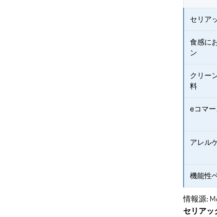
セリア
食感に
ン
クリー
料
eコマ
アレル
機能性
情報源: Mord
セリアッ