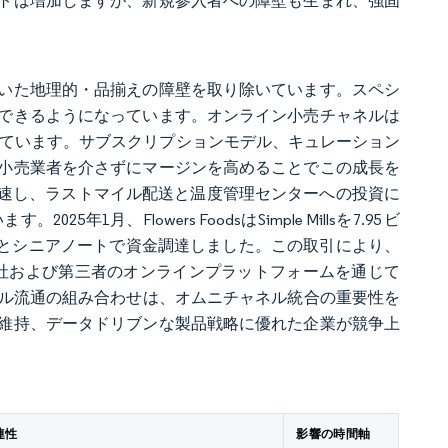
トは増加しますが、新規参入者への障壁も生まれ、強固
いた地理的・品揃えの障壁を取り除いています。スペシ
できるようになっています。オンライン小売チャネルは
測されています。サブスクリプションモデル、キュレーション
小売業者を介さずにマージンを高めることでこの成長を
が加速し、ラストマイル配送と温度管理センターへの投資に
、Flowers FoodsはSimple Millsを7.95 ビ
ティとシニアノートで資金調達しました。この取引により、
を活用し、自社および第三者のオンラインプラットフォームを通じて
とデジタル流通の組み合わせは、オムニチャネル統合の重要性を
維持、データドリブンな製品戦略に優れた企業が競争上
連性
影響の時間軸