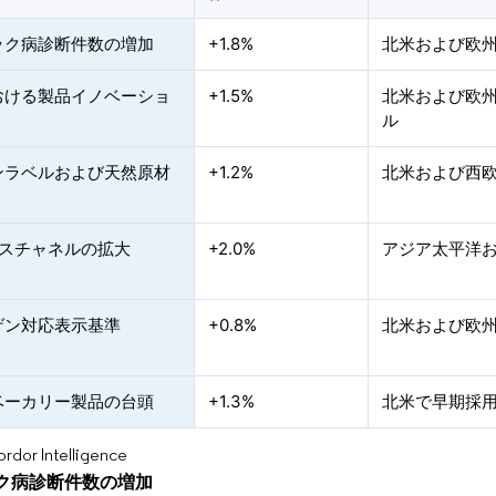
ック病診断件数の増加
+1.8%
北米および欧
おける製品イノベーショ
+1.5%
北米および欧
ル
ンラベルおよび天然原材
+1.2%
北米および西
ースチャネルの拡大
+2.0%
アジア太平洋
ゲン対応表示基準
+0.8%
北米および欧
ベーカリー製品の台頭
+1.3%
北米で早期採
or Intelligence
ク病診断件数の増加