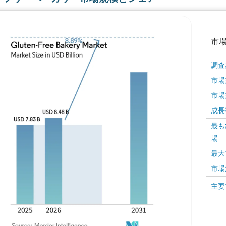
市
調査
市場規
市場規
成長率 
最も
場
画像 © Mordor Intelligence。再利用にはCC BY 4
最大
市場
画像 ©
主要