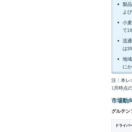
製品
よび
小麦
て1
流通
は2
地域
にか
注：本レポ
1月時点
市場動
グルテン
ドライバ