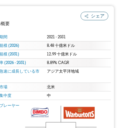
シェア
場概要
期間
2021 - 2031
模 (2026)
8.48 十億米ドル
模 (2031)
12.99 十億米ドル
(2026 - 2031)
8.89% CAGR
急速に成長している市
アジア太平洋地域
.0の表示が必要です。
市場
北米
集中度
中
 Mordor Intelligence。再利用にはCC BY 4.0の表示が必要です。
プレーヤー