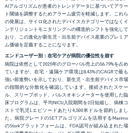
AIアルゴリズムが患者のトレンドデータに基づいてアラー
ト閾値を調整するためアラーム疲労を軽減します。これら
の発展は、サイロ化されたデバイスカテゴリーではなくイ
ンテリジェントモニタリングへの構造的シフトを強化して
おり、この進化が新生児・出生前デバイス産業のプレミア
ム価値を定義することになります。
エンドユーザー別：在宅ケアが病院の優位性を崩す
病院は依然として2025年のグローバル売上の56.79%を占め
ていますが、在宅・遠隔ケア環境は8.43%のCAGRで最も
強い前進勢いを示しており、新生児・出生前デバイス市場
の段階的な分散化を確認しています。接続されたスケー
ル、スリープポッド、パルスオキシメーターを使用した臨
床プログラムは、平均NICU入院期間を2日短縮し、病棟コ
ストで乳児1エピソードあたり4,500米ドルを節約しまし
た。病院グレードのSETアルゴリズムを活用するMasimo
のStorkプラットフォームは、FDA認可が組み込まれた場