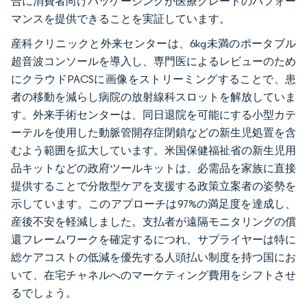
合に消費者向けパッケージングが医療グレードのパフォー
マンスを提供できることを実証しています。
産科クリニックと外来センターは、6kg未満のポータブル
超音波コンソールを導入し、専門医によるレビューのため
にクラウドPACSに画像をストリーミングすることで、患
者の移動を減らし病院の放射線科スロットを解放していま
す。外来手術センターは、同日退院を可能にする小型カテ
ーテルを使用した動脈管開存症閉鎖などの新生児処置を含
むよう範囲を拡大しています。米国保健福祉省の新生児用
品キットなどの政府ツールキットは、必需品を家族に直接
提供することで分散型ケアを支援する政策立案者の姿勢を
示しています。このアプローチは97%の満足度を達成し、
産後不安を軽減しました。支払者が遠隔モニタリングの償
還フレームワークを確定するにつれ、サプライヤーは特に
総ケアコストの低減を優先する人頭払い制度を持つ国にお
いて、在宅チャネルへのマーケティング費用をシフトさせ
るでしょう。