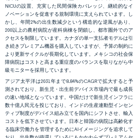
NICUの設置、充実した民間保険カバレッジ、継続的なイ
ノベーションを促進する規制環境に支えられています。し
かし、年間2%の出生数減少という構造的な逆風があり、
200以上の農村病院が産科病棟を閉鎖し、都市圏外でのア
クセスを制限しています。カナダの単一支払者モデルは引
き続きプレミアム機器を購入していますが、予算の制約に
より更新サイクルが長期化しています。メキシコの社会保
障病院はコストと高まる重症度のバランスを取りながら中
級モニターを採用しています。
アジア太平洋は2031年まで8.84%のCAGRで拡大すると予
測されており、新生児・出生前デバイス市場内で最も成長
の速い地域となっています。中国だけで新生児インフラに
数十億人民元を投じており、インドの生産連動型インセン
ティブ制度がデバイス組み立てを国内にシフトさせ、輸入
コストを低下させています。日本と韓国の病院は高齢化す
る臨床労働力を管理するためにAIイメージングを追求して
おり、出生数が停滞しているにもかかわらずプレミアムセ