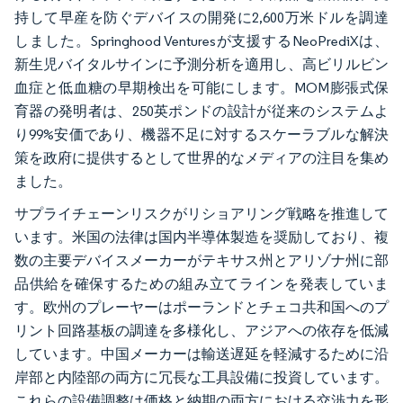
持して早産を防ぐデバイスの開発に2,600万米ドルを調達
しました。Springhood Venturesが支援するNeoPrediXは、
新生児バイタルサインに予測分析を適用し、高ビリルビン
血症と低血糖の早期検出を可能にします。MOM膨張式保
育器の発明者は、250英ポンドの設計が従来のシステムよ
り99%安価であり、機器不足に対するスケーラブルな解決
策を政府に提供するとして世界的なメディアの注目を集め
ました。
サプライチェーンリスクがリショアリング戦略を推進して
います。米国の法律は国内半導体製造を奨励しており、複
数の主要デバイスメーカーがテキサス州とアリゾナ州に部
品供給を確保するための組み立てラインを発表していま
す。欧州のプレーヤーはポーランドとチェコ共和国へのプ
リント回路基板の調達を多様化し、アジアへの依存を低減
しています。中国メーカーは輸送遅延を軽減するために沿
岸部と内陸部の両方に冗長な工具設備に投資しています。
これらの設備調整は価格と納期の両方における交渉力を形