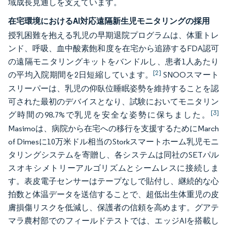
域成長見通しを支えています。
在宅環境におけるAI対応遠隔新生児モニタリングの採用
授乳困難を抱える乳児の早期退院プログラムは、体重トレ
ンド、呼吸、血中酸素飽和度を在宅から追跡するFDA認可
の遠隔モニタリングキットをバンドルし、患者1人あたり
[2]
の平均入院期間を2日短縮しています。
SNOOスマート
スリーパーは、乳児の仰臥位睡眠姿勢を維持することを認
可された最初のデバイスとなり、試験においてモニタリン
[3]
グ時間の98.7%で乳児を安全な姿勢に保ちました。
Masimoは、病院から在宅への移行を支援するためにMarch
of Dimesに10万米ドル相当のStorkスマートホーム乳児モニ
タリングシステムを寄贈し、各システムは同社のSETパル
スオキシメトリーアルゴリズムとシームレスに接続しま
す。表皮電子センサーはテープなしで貼付し、継続的な心
拍数と体温データを送信することで、超低出生体重児の皮
膚損傷リスクを低減し、保護者の信頼を高めます。グアテ
マラ農村部でのフィールドテストでは、エッジAIを搭載し