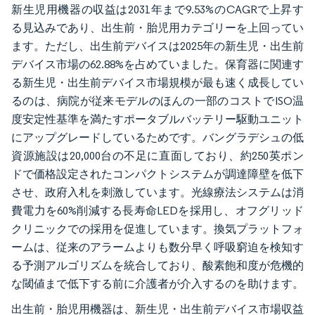
新生児用機器の収益は2031年まで9.53%のCAGRで上昇す
る見込みであり、出生前・胎児用カテゴリーを上回ってい
ます。ただし、出生前デバイスは2025年の新生児・出生前
デバイス市場の62.88%を占めていました。保育器に関連す
る新生児・出生前デバイス市場規模が最も速く成長してい
るのは、病院が従来モデルのほんの一部のコストでISO温
度安定性基準を満たすポータブルバッテリー駆動ユニット
にアップグレードしているためです。バングラデシュの低
資源施設は20,000台の不足に直面しており、約250英ポン
ドで価格設定されたコンパクトシステムが調達障壁を低下
させ、政府入札を刺激しています。光線療法システムは消
費電力を60%削減する長寿命LEDを採用し、オフグリッド
クリニックでの採用を促進しています。換気プラットフォ
ームは、従来のアラームよりも数分早く呼吸窮迫を検知す
る予測アルゴリズムを統合しており、酸素飽和度が危機的
な閾値まで低下する前に介護者が介入するのを助けます。
出生前・胎児用機器は、新生児・出生前デバイス市場収益