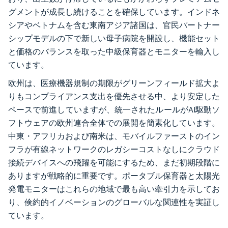
グメントが成長し続けることを確保しています。インドネ
シアやベトナムを含む東南アジア諸国は、官民パートナー
シップモデルの下で新しい母子病院を開設し、機能セット
と価格のバランスを取った中級保育器とモニターを輸入し
ています。
欧州は、医療機器規制の期限がグリーンフィールド拡大よ
りもコンプライアンス支出を優先させる中、より安定した
ペースで前進していますが、統一されたルールがAI駆動ソ
フトウェアの欧州連合全体での展開を簡素化しています。
中東・アフリカおよび南米は、モバイルファーストのイン
フラが有線ネットワークのレガシーコストなしにクラウド
接続デバイスへの飛躍を可能にするため、まだ初期段階に
ありますが戦略的に重要です。ポータブル保育器と太陽光
発電モニターはこれらの地域で最も高い牽引力を示してお
り、倹約的イノベーションのグローバルな関連性を実証し
ています。