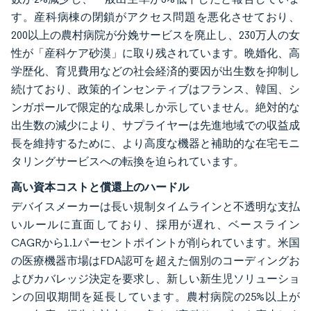
す。産科病棟の閉鎖がアクセス問題を悪化させており、
200以上の農村病院が分娩サービスを廃止し、230万人の女
性が「産科ケア砂漠」に取り残されています。晩婚化、高
学歴化、育児費用などの社会経済的要因が出生数を抑制し
続けており、政策的インセンティブはフランス、韓国、シ
ンガポールで限定的な成果しか示していません。絶対的な
出生数の減少により、サプライヤーは先進地域での収益成
長を維持するために、より高度な機器と補助的な在宅モニ
タリングサービスへの転換を迫られています。
高い資本コストと償還上のハードル
デバイスメーカーは長い規制タイムラインと不透明な支払
いルールに直面しており、採用が遅れ、ベースライン
CAGRから1.1パーセントポイントが削られています。米国
の医療機器市場はFDA認可を超えた個別のコーディングお
よびカバレッジ決定を要求し、新しい新生児ソリューショ
ンの回収期間を延長しています。農村病院の25%以上が