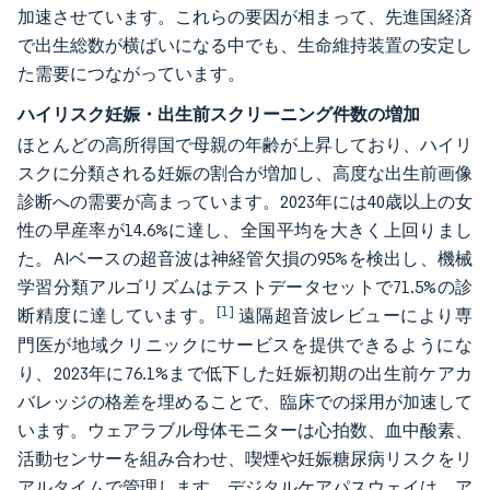
加速させています。これらの要因が相まって、先進国経済
で出生総数が横ばいになる中でも、生命維持装置の安定し
た需要につながっています。
ハイリスク妊娠・出生前スクリーニング件数の増加
ほとんどの高所得国で母親の年齢が上昇しており、ハイリ
スクに分類される妊娠の割合が増加し、高度な出生前画像
診断への需要が高まっています。2023年には40歳以上の女
性の早産率が14.6%に達し、全国平均を大きく上回りまし
た。AIベースの超音波は神経管欠損の95%を検出し、機械
学習分類アルゴリズムはテストデータセットで71.5%の診
[1]
断精度に達しています。
遠隔超音波レビューにより専
門医が地域クリニックにサービスを提供できるようにな
り、2023年に76.1%まで低下した妊娠初期の出生前ケアカ
バレッジの格差を埋めることで、臨床での採用が加速して
います。ウェアラブル母体モニターは心拍数、血中酸素、
活動センサーを組み合わせ、喫煙や妊娠糖尿病リスクをリ
アルタイムで管理します。デジタルケアパスウェイは、ア