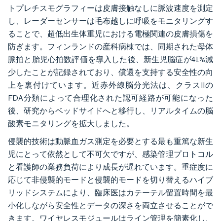
トプレチスモグラフィーは皮膚接触なしに脈波速度を測定
し、レーダーセンサーは毛布越しに呼吸をモニタリングす
ることで、超低出生体重児における電極関連の皮膚損傷を
防ぎます。フィンランドの産科病棟では、同期された母体
脈拍と胎児心拍数評価を導入した後、新生児脳症が41%減
少したことが記録されており、償還を支持する安全性の向
上を裏付けています。近赤外線脳分光法は、クラスIIの
FDA分類によって合理化された認可経路が可能になった
後、研究からベッドサイドへと移行し、リアルタイムの脳
酸素モニタリングを拡大しました。
侵襲的技術は動脈血ガス測定を必要とする最も重篤な新生
児にとって依然として不可欠ですが、感染管理プロトコル
と看護師の業務負荷により成長が遅れています。重症度に
応じて非侵襲的モードと侵襲的モードを切り替えるハイブ
リッドシステムにより、臨床医はカテーテル留置時間を最
小化しながら安全性とデータの深さを両立させることがで
きます。ワイヤレスモジュールはライン管理を簡素化し、