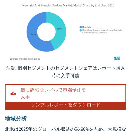
注記: 個別セグメントのセグメントシェアはレポート購入
画像 © Mordor Intelligence。再利用にはCC BY 4.0の表示が必要です。
時に入手可能
地域分析
北米は2025年のグローバル収益の36.88%を占め、大規模な