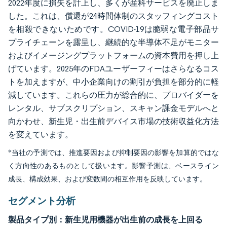
2022年度に損失を計上し、多くが産科サービスを廃止しま
した。これは、償還が24時間体制のスタッフィングコスト
を相殺できないためです。COVID-19は脆弱な電子部品サ
プライチェーンを露呈し、継続的な半導体不足がモニター
およびイメージングプラットフォームの資本費用を押し上
げています。2025年のFDAユーザーフィーはさらなるコス
トを加えますが、中小企業向けの割引が負担を部分的に軽
減しています。これらの圧力が総合的に、プロバイダーを
レンタル、サブスクリプション、スキャン課金モデルへと
向かわせ、新生児・出生前デバイス市場の技術収益化方法
を変えています。
*当社の予測では、推進要因および抑制要因の影響を加算的ではな
く方向性のあるものとして扱います。影響予測は、ベースライン
成長、構成効果、および変数間の相互作用を反映しています。
セグメント分析
製品タイプ別：新生児用機器が出生前の成長を上回る