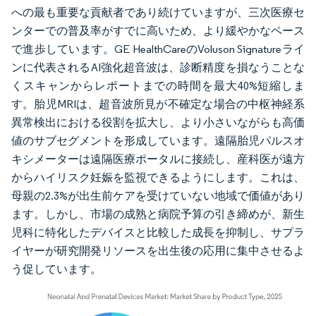
への最も重要な貢献者であり続けていますが、三次医療セ
ンターでの普及率がすでに高いため、より緩やかなペース
で進歩しています。GE HealthCareのVoluson Signatureライ
ンに代表されるAI強化超音波は、診断精度を損なうことな
くスキャンからレポートまでの時間を最大40%短縮しま
す。胎児MRIは、超音波所見が不確定な場合の中枢神経系
異常検出における役割を拡大し、より小さいながらも高価
値のサブセグメントを形成しています。遠隔胎児パルスオ
キシメーターは遠隔医療ポータルに接続し、産科医が遠方
からハイリスク妊娠を監視できるようにします。これは、
母親の2.3%が出生前ケアを受けていない地域で価値があり
ます。しかし、市場の成熟と病院予算の引き締めが、新生
児科に特化したデバイスと比較した成長を抑制し、サプラ
イヤーが研究開発リソースを出生後の応用に集中させるよ
う促しています。