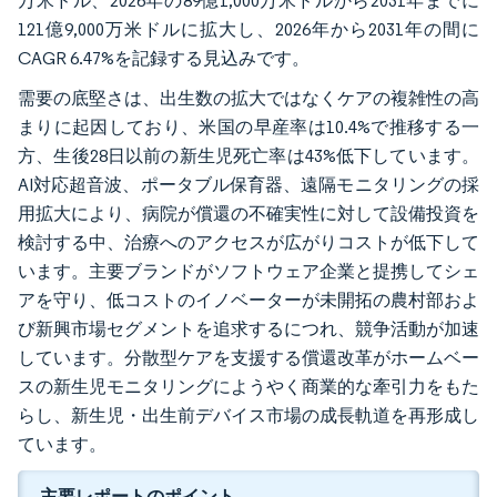
万米ドル、2026年の89億1,000万米ドルから2031年までに
121億9,000万米ドルに拡大し、2026年から2031年の間に
CAGR 6.47%を記録する見込みです。
需要の底堅さは、出生数の拡大ではなくケアの複雑性の高
まりに起因しており、米国の早産率は10.4%で推移する一
方、生後28日以前の新生児死亡率は43%低下しています。
AI対応超音波、ポータブル保育器、遠隔モニタリングの採
用拡大により、病院が償還の不確実性に対して設備投資を
検討する中、治療へのアクセスが広がりコストが低下して
います。主要ブランドがソフトウェア企業と提携してシェ
アを守り、低コストのイノベーターが未開拓の農村部およ
び新興市場セグメントを追求するにつれ、競争活動が加速
しています。分散型ケアを支援する償還改革がホームベー
スの新生児モニタリングにようやく商業的な牽引力をもた
らし、新生児・出生前デバイス市場の成長軌道を再形成し
ています。
主要レポートのポイント