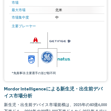
市場
最大市場
北米
市場集中度
中
画像 © Mordor Intelligence。再利用にはCC BY 4.0の表示が必要です。
主要プレーヤー
*免責事項:主要選手の並び順不同
Mordor Intelligenceによる新生児・出生前デバ
イス市場分析
新生児・出生前デバイス市場規模は、2025年の83億6,000