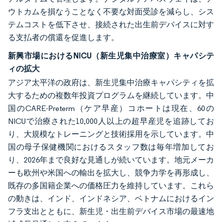
ウトカムを損なうことなく不要な対面受診を減らし、シス
テムコストを低下させ、接続された出生前デバイスに対す
る支払者の償還を促進します。
新興市場におけるNICU（新生児集中治療室）キャパシテ
ィの拡大
アジア太平洋の政府は、新生児集中治療キャパシティを拡
大するための複数年投資プログラムを継続しています。中
国のCARE-Preterm（ケア早産）コホートは現在、60の
NICUで治療された10,000人以上の超早産児を追跡してお
り、大規模なトレーニングと技術採用を示しています。中
国の母子保健機関におけるスタッフ数は毎年増加してお
り、2026年まで良好な見通しが続いています。地元メーカ
ーも欧州や米国への輸出を拡大し、競争力学を再形成し、
既存の多国籍企業への価格圧力を維持しています。これら
の動きは、インド、インドネシア、ベトナムにおけるイン
フラ支出とともに、新生児・出生前デバイス市場の最速地