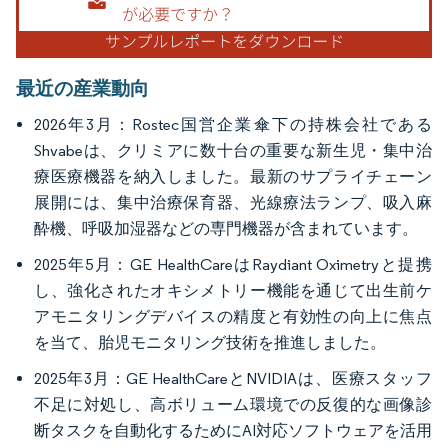
最近の産業動向
2026年3月：Rostec国営企業傘下の持株会社である
Shvabeは、クリミアに数十台の重要な新生児・集中治
療医療機器を納入しました。最新のサプライチェーン
展開には、集中治療保育器、光線療法ランプ、吸入麻
酔機、呼吸加湿器などの専門機器が含まれています。
2025年5月：GE HealthCareはRaydiant Oximetryと提携
し、強化されたオキシメトリー機能を通じて出生前ケ
アモニタリングデバイスの精度と有効性の向上に焦点
を当て、胎児モニタリング技術を推進しました。
2025年3月：GE HealthCareとNVIDIAは、医療スタッフ
不足に対処し、高ボリューム環境での反復的な画像診
断タスクを自動化するためにAI対応ソフトウェアを活用