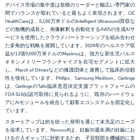
デバイス市場の集中度は規模のリーダーと幅広い専門家の
間でバランスが取れていると最もよく表現されます。GE
HealthCareは、5,100万米ドルのIntelligent Ultrasound買収な
どの無機的成長と、画像解釈を自動化するAWSの生成AIサ
ービスを使用したクラウドパートナーシップを組み合わせ
た多角的な戦略を展開しています。2024年のヘルスケア収
益が13億9,000万米ドルのMasimoは、強力な新生児パルス
オキシメトリーフランチャイズを在宅セグメントに拡大
し、March of Dimesなどの擁護団体と連携して臨床的信頼
性を強化しています。Philips、Samsung Medison、Getinge
は、GetingeのTalis臨床意思決定支援プラットフォームの
FDA 510(k)認可取得に見られるように、既存のハードウェ
アにAIモジュールを統合して顧客エコシステムを固定化し
ています。
スタートアップは的を絞った発明を通じて未充足のニーズ
を追求しています。Novocuffは、妊娠30週未満の妊娠にお
ける介入ギャップに対処するため、子宮頸部を機械的に支