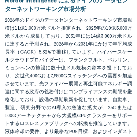
Mordor Intelligence によるドイツのデータセン
ターネットワーキング市場分析
2026年のドイツのデータセンターネットワーキング市場規
模は11億1,000万米ドルと推定され、2025年の10億5,000万
米ドルから成長しており、2031年には14億3,000万米ドル
に達すると予測され、2026年から2031年にかけて年平均成
長率（CAGR）5.32%で推移しています。ハイパースケー
ルクラウドプロバイダーは、フランクフルト、ベルリン、
ミュンヘンの施設に数十億ドル規模の資本を投下してお
り、次世代400Gおよび800Gスイッチングへの需要を加速
させています。光ファイバー展開と再生可能エネルギー調
達に関する政府の義務付けはコンプライアンスの期限を厳
格化しており、設備の早期刷新を促しています。自動車、
製造、研究分野でのAI導入の急速な拡大が、25Gまたは
100Gアーキテクチャから大規模GPUクラスターをサポー
トするロスレスファブリックへの転換を推進しています。
液体冷却の要件、より厳格なPUE目標、およびインダスト