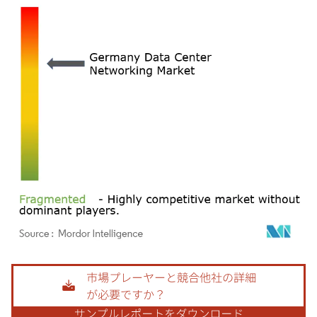
画像 © Mordor Intelligence。再利用にはCC BY 4.0の表示が必要です。