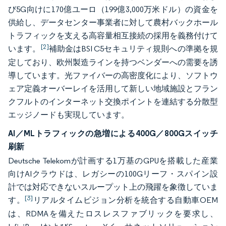
び5G向けに170億ユーロ（199億3,000万米ドル）の資金を
供給し、データセンター事業者に対して農村バックホール
トラフィックを支える高容量相互接続の採用を義務付けて
[2]
います。
補助金はBSI C5セキュリティ規則への準拠を規
定しており、欧州製造ラインを持つベンダーへの需要を誘
導しています。光ファイバーの高密度化により、ソフトウ
ェア定義オーバーレイを活用して新しい地域施設とフラン
クフルトのインターネット交換ポイントを連結する分散型
エッジノードも実現しています。
AI／MLトラフィックの急増による400G／800Gスイッチ
刷新
Deutsche Telekomが計画する1万基のGPUを搭載した産業
向けAIクラウドは、レガシーの100Gリーフ・スパイン設
計では対応できないスループット上の飛躍を象徴していま
[3]
す。
リアルタイムビジョン分析を統合する自動車OEM
は、RDMAを備えたロスレスファブリックを要求し、