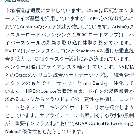
市場構造は適度に集中しています。Ciscoは広範なエンタ
ープライズ基盤を活用していますが、AI中心の取り組みに
おいてAristaへのシェア流出が増加しています。Aristaのク
ラスターロードバランシングと800Gロードマップは、ハ
イパースケールの刷新を取り込む体制を整えています。
NVIDIAはメランクスシリコンとSpectrum-Xを通じた垂直統
合を拡大し、GPUクラスター設計に組み込まれています。
ベンダー戦略はアライアンスを軸としています。NVIDIA
とのCiscoのシリコン統合パートナーシップは、統合管理
スタックのもとでイーサネットとInfiniBandを一体化して
います。HPEのJuniper買収計画は、ドイツの製造業者が
求めるエッジからクラウドまでの一貫性を目指し、コンピ
ュートとネットワーキングのポートフォリオを統合しよう
としています。サプライチェーン出所に関する欧州の規制
が、重要インフラ入札においてADVA Optical Networkingと
Nokiaに優位性をもたらしています。