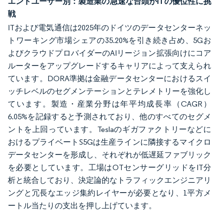
エンドユーザー別：製造業の急速な台頭がITの優位性に挑
戦
ITおよび電気通信は2025年のドイツのデータセンターネッ
トワーキング市場シェアの35.20%を引き続き占め、5Gお
よびクラウドプロバイダーのAIリージョン拡張向けにコア
ルーターをアップグレードするキャリアによって支えられ
ています。DORA準拠は金融データセンターにおけるスイ
ッチレベルのセグメンテーションとテレメトリーを強化し
ています。製造・産業分野は年平均成長率（CAGR）
6.05%を記録すると予測されており、他のすべてのセグメ
ントを上回っています。Teslaのギガファクトリーなどに
おけるプライベートS5Gは生産ラインに隣接するマイクロ
データセンターを形成し、それぞれが低遅延ファブリック
を必要としています。工場はOTセンサーグリッドをIT分
析と統合しており、決定論的なトラフィックエンジニアリ
ングと冗長なエッジ集約レイヤーが必要となり、1平方メ
ートル当たりの支出を押し上げています。