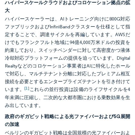
ハイパースケールクラウドおよびコロケーション拠点の拡
大
ハイパースケーラーは、AIトレーニング向けに800G対応
ファブリックおよびInfiniBandクラスターを仕様として指
定することで、調達サイクルを再編しています。AWSだ
けでもフランクフルト地域に94億4,000万米ドルの投資を
約束しており、スイッチベンダーに対して高密度かつ液体
冷却対応プラットフォームの提供を迫っています。Digital
Realtyなどのコロケーション事業者はAIに特化したホール
で対応し、マルチテナント分離に対応したプレミアム相互
接続を必要とするエンタープライズテナントを引き付けて
[1]
います。
これらの並行投資は設備のライフサイクルを4
年未満に圧縮し、二次的な大都市圏における乗数効果を生
み出しています。
政府のギガビット戦略による光ファイバーおよび5G展開
の加速
ベルリンのギガビット戦略は全国規模の光ファイバーおよ