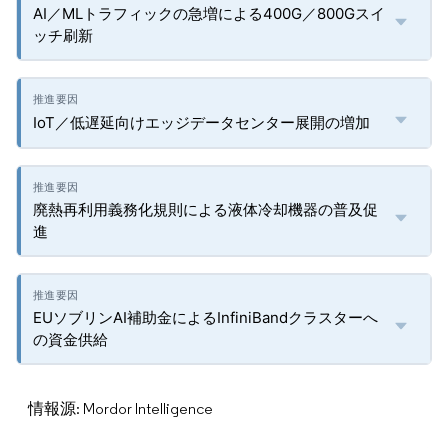
AI／MLトラフィックの急増による400G／800Gスイ
ッチ刷新
IoT／低遅延向けエッジデータセンター展開の増加
廃熱再利用義務化規則による液体冷却機器の普及促
進
EUソブリンAI補助金によるInfiniBandクラスターへ
の資金供給
情報源: Mordor Intelligence