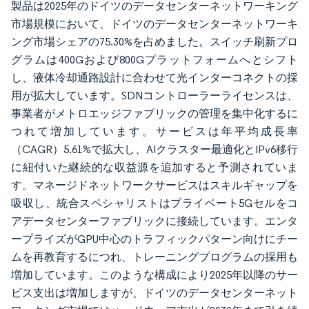
製品は2025年のドイツのデータセンターネットワーキング
市場規模において、ドイツのデータセンターネットワーキ
ング市場シェアの75.30%を占めました。スイッチ刷新プロ
グラムは400Gおよび800Gプラットフォームへとシフト
し、液体冷却通路設計に合わせて光インターコネクトの採
用が拡大しています。SDNコントローラーライセンスは、
事業者がメトロエッジファブリックの管理を集中化するに
つれて増加しています。サービスは年平均成長率
（CAGR）5.61%で拡大し、AIクラスター最適化とIPv6移行
に紐付いた継続的な収益源を追加すると予測されていま
す。マネージドネットワークサービスはスキルギャップを
吸収し、統合スペシャリストはプライベート5Gセルをコ
アデータセンターファブリックに接続しています。エンタ
ープライズがGPU中心のトラフィックパターン向けにチー
ムを再教育するにつれ、トレーニングプログラムの採用も
増加しています。このような構成により2025年以降のサー
ビス支出は増加しますが、ドイツのデータセンターネット