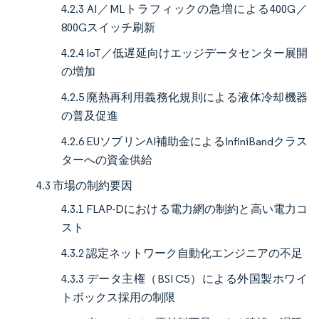
4.2.3 AI／MLトラフィックの急増による400G／
800Gスイッチ刷新
4.2.4 IoT／低遅延向けエッジデータセンター展開
の増加
4.2.5 廃熱再利用義務化規則による液体冷却機器
の普及促進
4.2.6 EUソブリンAI補助金によるInfiniBandクラス
ターへの資金供給
4.3 市場の制約要因
4.3.1 FLAP-Dにおける電力網の制約と高い電力コ
スト
4.3.2 認定ネットワーク自動化エンジニアの不足
4.3.3 データ主権（BSI C5）による外国製ホワイ
トボックス採用の制限