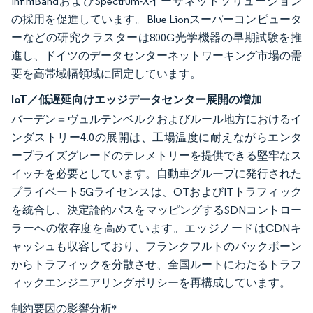
InfiniBandおよびSpectrum-Xイーサネットソリューション
の採用を促進しています。Blue Lionスーパーコンピュータ
ーなどの研究クラスターは800G光学機器の早期試験を推
進し、ドイツのデータセンターネットワーキング市場の需
要を高帯域幅領域に固定しています。
IoT／低遅延向けエッジデータセンター展開の増加
バーデン＝ヴュルテンベルクおよびルール地方におけるイ
ンダストリー4.0の展開は、工場温度に耐えながらエンタ
ープライズグレードのテレメトリーを提供できる堅牢なス
イッチを必要としています。自動車グループに発行された
プライベート5Gライセンスは、OTおよびITトラフィック
を統合し、決定論的パスをマッピングするSDNコントロー
ラーへの依存度を高めています。エッジノードはCDNキ
ャッシュも収容しており、フランクフルトのバックボーン
からトラフィックを分散させ、全国ルートにわたるトラフ
ィックエンジニアリングポリシーを再構成しています。
制約要因の影響分析
*