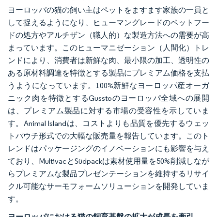
ヨーロッパの猫の飼い主はペットをますます家族の一員と
して捉えるようになり、ヒューマングレードのペットフー
ドの処方やアルチザン（職人的）な製造方法への需要が高
まっています。このヒューマニゼーション（人間化）トレ
ンドにより、消費者は新鮮な肉、最小限の加工、透明性の
ある原材料調達を特徴とする製品にプレミアム価格を支払
うようになっています。100%新鮮なヨーロッパ産オーガ
ニック肉を特徴とするGusstoのヨーロッパ全域への展開
は、プレミアム製品に対する市場の受容性を示していま
す。Animal Islandは、コストよりも品質を優先するウェッ
トパウチ形式での大幅な販売量を報告しています。このト
レンドはパッケージングのイノベーションにも影響を与え
ており、MultivacとSüdpackは素材使用量を50%削減しなが
らプレミアムな製品プレゼンテーションを維持するリサイ
クル可能なサーモフォームソリューションを開発していま
す。
ヨーロッパにおける猫の飼育基盤の拡大が成長を牽引