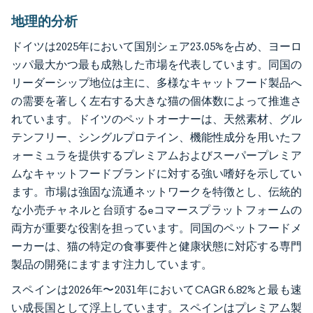
地理的分析
ドイツは2025年において国別シェア23.05%を占め、ヨーロ
ッパ最大かつ最も成熟した市場を代表しています。同国の
リーダーシップ地位は主に、多様なキャットフード製品へ
の需要を著しく左右する大きな猫の個体数によって推進さ
れています。ドイツのペットオーナーは、天然素材、グル
テンフリー、シングルプロテイン、機能性成分を用いたフ
ォーミュラを提供するプレミアムおよびスーパープレミア
ムなキャットフードブランドに対する強い嗜好を示してい
ます。市場は強固な流通ネットワークを特徴とし、伝統的
な小売チャネルと台頭するeコマースプラットフォームの
両方が重要な役割を担っています。同国のペットフードメ
ーカーは、猫の特定の食事要件と健康状態に対応する専門
製品の開発にますます注力しています。
スペインは2026年〜2031年においてCAGR 6.82%と最も速
い成長国として浮上しています。スペインはプレミアム製