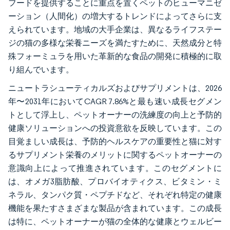
フードを提供することに重点を置くペットのヒューマニゼ
ーション（人間化）の増大するトレンドによってさらに支
えられています。地域の大手企業は、異なるライフステー
ジの猫の多様な栄養ニーズを満たすために、天然成分と特
殊フォーミュラを用いた革新的な食品の開発に積極的に取
り組んでいます。
ニュートラシューティカルズおよびサプリメントは、2026
年〜2031年においてCAGR 7.86%と最も速い成長セグメン
トとして浮上し、ペットオーナーの洗練度の向上と予防的
健康ソリューションへの投資意欲を反映しています。この
目覚ましい成長は、予防的ヘルスケアの重要性と猫に対す
るサプリメント栄養のメリットに関するペットオーナーの
意識向上によって推進されています。このセグメントに
は、オメガ3脂肪酸、プロバイオティクス、ビタミン・ミ
ネラル、タンパク質・ペプチドなど、それぞれ特定の健康
機能を果たすさまざまな製品が含まれています。この成長
は特に、ペットオーナーが猫の全体的な健康とウェルビー