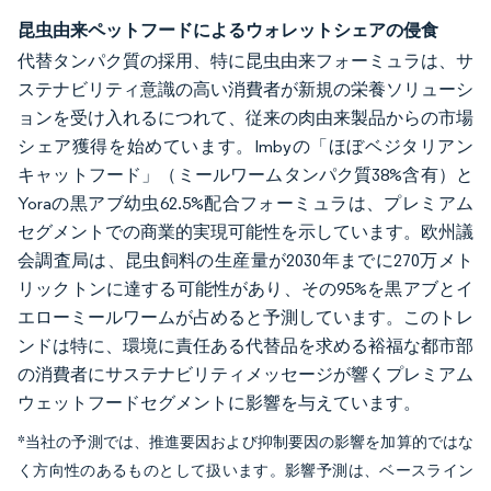
昆虫由来ペットフードによるウォレットシェアの侵食
代替タンパク質の採用、特に昆虫由来フォーミュラは、サ
ステナビリティ意識の高い消費者が新規の栄養ソリューシ
ョンを受け入れるにつれて、従来の肉由来製品からの市場
シェア獲得を始めています。Imbyの「ほぼベジタリアン
キャットフード」（ミールワームタンパク質38%含有）と
Yoraの黒アブ幼虫62.5%配合フォーミュラは、プレミアム
セグメントでの商業的実現可能性を示しています。欧州議
会調査局は、昆虫飼料の生産量が2030年までに270万メト
リックトンに達する可能性があり、その95%を黒アブとイ
エローミールワームが占めると予測しています。このトレ
ンドは特に、環境に責任ある代替品を求める裕福な都市部
の消費者にサステナビリティメッセージが響くプレミアム
ウェットフードセグメントに影響を与えています。
*当社の予測では、推進要因および抑制要因の影響を加算的ではな
く方向性のあるものとして扱います。影響予測は、ベースライン