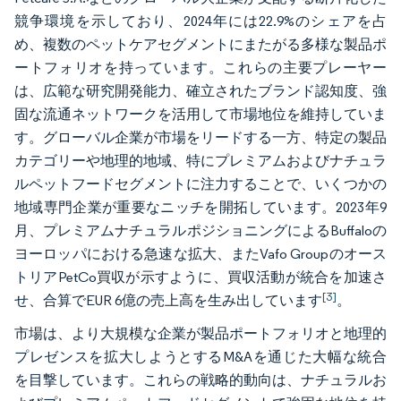
競争環境を示しており、2024年には22.9%のシェアを占
め、複数のペットケアセグメントにまたがる多様な製品ポ
ートフォリオを持っています。これらの主要プレーヤー
は、広範な研究開発能力、確立されたブランド認知度、強
固な流通ネットワークを活用して市場地位を維持していま
す。グローバル企業が市場をリードする一方、特定の製品
カテゴリーや地理的地域、特にプレミアムおよびナチュラ
ルペットフードセグメントに注力することで、いくつかの
地域専門企業が重要なニッチを開拓しています。2023年9
月、プレミアムナチュラルポジショニングによるBuffaloの
ヨーロッパにおける急速な拡大、またVafo Groupのオース
トリアPetCo買収が示すように、買収活動が統合を加速さ
[3]
せ、合算でEUR 6億の売上高を生み出しています
。
市場は、より大規模な企業が製品ポートフォリオと地理的
プレゼンスを拡大しようとするM&Aを通じた大幅な統合
を目撃しています。これらの戦略的動向は、ナチュラルお