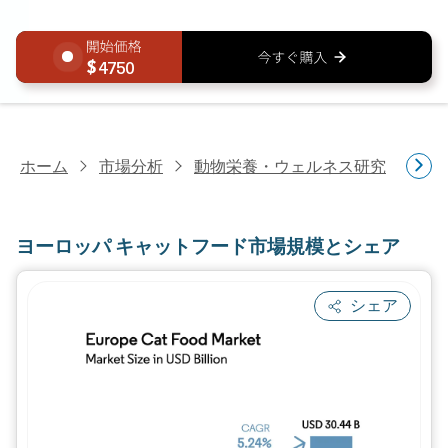
4750
ホーム
市場分析
動物栄養・ウェルネス研究
ペ
ヨーロッパ キャットフード市場規模とシェア
シェア