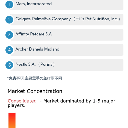
Mars, Incorporated
Colgate-Palmolive Company（Hill's Pet Nutrition, Inc.）
Affinity Petcare S.A
Archer Daniels Midland
Nestle S.A.（Purina）
*免責事項:主要選手の並び順不同