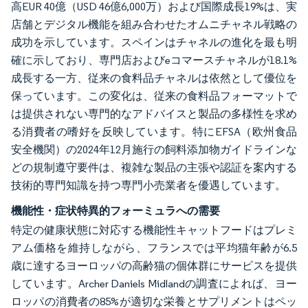
高EUR 40億（USD 46億6,000万）および国際成長19%は、実
店舗とデジタル機能を組み合わせたオムニチャネル戦略の
成功を示しています。スペインはチャネルの進化を最も明
確に示しており、専門店およびeコマースチャネルが18.1%
成長する一方、従来の食料品チャネルは依然として優位を
保っています。この変化は、従来の食料品フォーマットで
は提供されない専門的なアドバイスと製品の多様性を求め
る消費者の嗜好を反映しています。特にEFSA（欧州食品
安全機関）の2024年12月施行の飼料添加物ガイドラインな
どの規制遵守要件は、複雑な製品の主張や認証を案内する
技術的専門知識を持つ専門小売業者を優遇しています。
機能性・症状特異的フォーミュラへの需要
特定の健康状態に対応する機能性キャットフードはプレミ
アム価格を維持しながら、フランスでは平均猫年齢が6.5
歳に達するヨーロッパの高齢猫の個体群にサービスを提供
しています。Archer Daniels Midlandの調査によれば、ヨー
ロッパの消費者の85%が適切な栄養とサプリメントはペッ