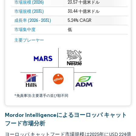
市場規模 (2026)
23.57 十億米ドル
市場規模 (2031)
30.44 十億米ドル
成長率 (2026 - 2031)
5.24% CAGR
市場集中度
低
画像 © Mordor Intelligence。再利用にはCC BY 4.0の表示が必要です。
主要プレーヤー
*免責事項:主要選手の並び順不同
Mordor Intelligenceによるヨーロッパ キャット
フード市場分析
ヨーロッパ キャットフード市場規模は2025年にUSD 224億