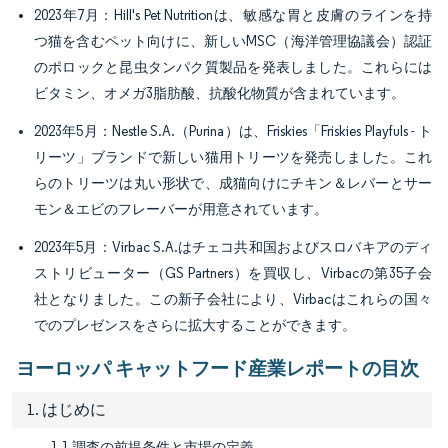
2023年7月：Hill's Pet Nutritionは、敏感な胃と皮膚のラインを持
つ猫を含むペット向けに、新しいMSC（海洋管理協議会）認証
のポロックと昆虫タンパク質製品を発表しました。これらには
ビタミン、オメガ3脂肪酸、抗酸化物質が含まれています。
2023年5月：Nestle S.A.（Purina）は、Friskies「Friskies Playfuls - ト
リーツ」ブランドで新しい猫用トリーツを発売しました。これ
らのトリーツは丸い形状で、成猫向けにチキン＆レバーとサー
モン＆エビのフレーバーが用意されています。
2023年5月：Virbac S.A.はチェコ共和国およびスロバキアのディ
ストリビューター（GS Partners）を買収し、Virbacの第35子会
社となりました。この新子会社により、Virbacはこれらの国々
でのプレゼンスをさらに拡大することができます。
ヨーロッパ キャットフード産業レポートの目次
1. はじめに
1.1 調査の前提条件と市場の定義