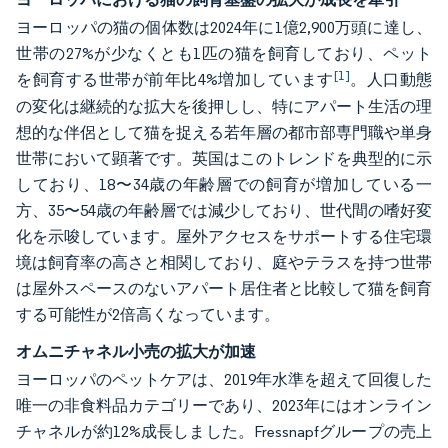
ヨーロッパの猫の個体数は2024年に1億2,900万頭に達し、
世帯の27%が少なくとも1匹の猫を飼育しており、ペット
[1]
を飼育する世帯が前年比4%増加しています
。人口動態
の変化は継続的な拡大を後押しし、特にアパート生活の理
想的な伴侶として猫を捉える若年層の都市部専門職や単身
世帯において顕著です。英国はこのトレンドを典型的に示
しており、18〜34歳の年齢層での飼育が増加している一
方、35〜54歳の年齢層では減少しており、世代間の嗜好変
化を示唆しています。屋外アクセスをサポートする住宅環
境は飼育率の高さと相関しており、庭やテラスを持つ世帯
は屋外スペースのないアパート居住者と比較して猫を飼育
する可能性が2倍高くなっています。
オムニチャネル小売の拡大が加速
ヨーロッパのペットケアは、2019年水準を超えて回復した
唯一の非食料品カテゴリーであり、2023年にはオンライン
チャネルが約12%成長しました。Fressnapfグループの売上