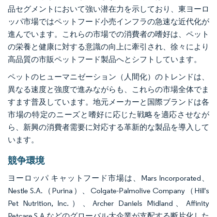
品セグメントにおいて強い潜在力を示しており、東ヨーロ
ッパ市場ではペットフード小売インフラの急速な近代化が
進んでいます。これらの市場での消費者の嗜好は、ペット
の栄養と健康に対する意識の向上に牽引され、徐々により
高品質の市販ペットフード製品へとシフトしています。
ペットのヒューマニゼーション（人間化）のトレンドは、
異なる速度と強度で進みながらも、これらの市場全体でま
すます普及しています。地元メーカーと国際ブランドは各
市場の特定のニーズと嗜好に応じた戦略を適応させなが
ら、新興の消費者需要に対応する革新的な製品を導入して
います。
競争環境
ヨーロッパ キャットフード市場は、Mars Incorporated、
Nestle S.A.（Purina）、Colgate-Palmolive Company（Hill's
Pet Nutrition, Inc.）、Archer Daniels Midland、Affinity
Petcare S.A.などのグローバル大企業が支配する断片化した