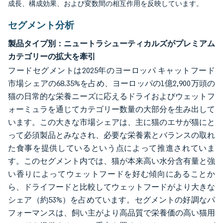
成長、構成効果、および変数間の相互作用を反映しています。
セグメント分析
製品タイプ別：ニュートラシューティカルズがプレミアム
カテゴリーの拡大を牽引
フードセグメントは2025年のヨーロッパ キャットフード
市場シェアの68.35%を占め、ヨーロッパの1億2,900万頭の
猫の日常的な栄養ニーズに応えるドライおよびウェットフ
ォーミュラを通じてカテゴリー数量の大部分を生み出して
います。この大きな市場シェアは、主に猫のエサが猫にと
って必須製品とみなされ、必要な栄養素とバランスの取れ
た食事を提供しているという点によって推進されていま
す。このセグメント内では、猫が本来高い水分含有量と強
い香りによってウェットフードを好む傾向にあることか
ら、ドライフードと比較してウェットフードがより大きな
シェア（約53%）を占めています。セグメントの好調なパ
フォーマンスは、飼い主がより高品質で栄養価の高い猫用