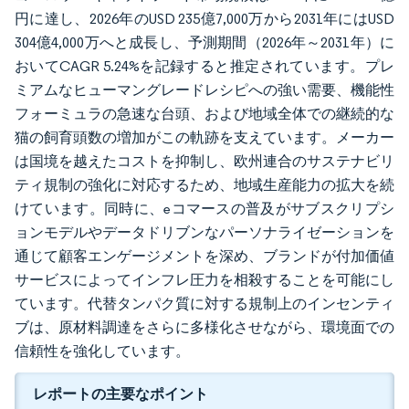
円に達し、2026年のUSD 235億7,000万から2031年にはUSD
304億4,000万へと成長し、予測期間（2026年～2031年）に
おいてCAGR 5.24%を記録すると推定されています。プレ
ミアムなヒューマングレードレシピへの強い需要、機能性
フォーミュラの急速な台頭、および地域全体での継続的な
猫の飼育頭数の増加がこの軌跡を支えています。メーカー
は国境を越えたコストを抑制し、欧州連合のサステナビリ
ティ規制の強化に対応するため、地域生産能力の拡大を続
けています。同時に、eコマースの普及がサブスクリプシ
ョンモデルやデータドリブンなパーソナライゼーションを
通じて顧客エンゲージメントを深め、ブランドが付加価値
サービスによってインフレ圧力を相殺することを可能にし
ています。代替タンパク質に対する規制上のインセンティ
ブは、原材料調達をさらに多様化させながら、環境面での
信頼性を強化しています。
レポートの主要なポイント