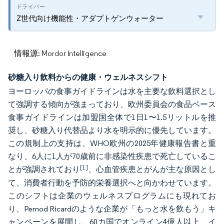
Z世代向け機能性・アダプトゲンウォーター
情報源: Mordor Intelligence
砂糖入り飲料からの健康・ウェルネスシフト
ヨーロッパの食事ガイドラインは水を主要な飲料選択とし
て強調する傾向が強まっており、欧州委員会の食品ベース
食事ガイドラインは加盟国全体で1日1〜1.5リットルを推
奨し、砂糖入り代替品より水を明示的に優先しています。
この規制上の支持は、WHO欧州の2025年健康報告書と重
なり、6人に1人が70歳前に非感染性疾患で死亡しているこ
[1]
とが強調されており
、心血管疾患とがんが主な原因とし
て、消費者行動を予防的栄養選択へと向かわせています。
このシフトは企業のウェルネスプログラムにも現れてお
り、Pernod Ricardのような企業が「もっと水を飲もう」キ
ャンペーンを展開し、60カ国でオンライン4億人以上、イ