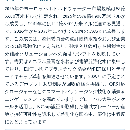
2026年のヨーロッパボトルドウォーター市場規模は83億
3,600万米ドルと推定され、2025年の78億4,900万米ドルか
ら成長し、2031年には112億5,400万米ドルに達する見通し
で、2026年から2031年にかけて6.20%のCAGRで成長しま
す。この成長は、欧州委員会の改訂飲料水指令および企業
のESG義務強化に支えられた、砂糖入り飲料から機能性水
分補給ソリューションへの顕著なシフトを反映していま
す。需要はミネラル豊富な水および電解質強化水に集中し
ており、EU使い捨てプラスチック指令がrPET採用とテザ
ードキャップ革新を加速させています。2029年に予定され
ているデポジット返却制度が回収経済を再編し、QR対応
クロージャーなどのスマートパッケージング技術が消費者
エンゲージメントを深めています。グローバル大手がスケ
ールを活用し、B Corp認証を取得した地域プレーヤーが産
地と持続可能性を訴求して差別化を図る中、競争は中程度
にとどまっています。