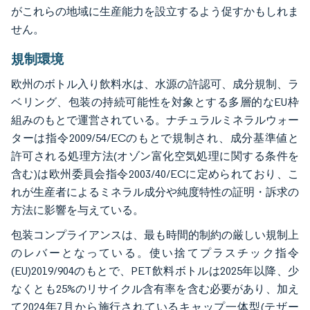
がこれらの地域に生産能力を設立するよう促すかもしれま
せん。
規制環境
欧州のボトル入り飲料水は、水源の許認可、成分規制、ラ
ベリング、包装の持続可能性を対象とする多層的なEU枠
組みのもとで運営されている。ナチュラルミネラルウォー
ターは指令2009/54/ECのもとで規制され、成分基準値と
許可される処理方法(オゾン富化空気処理に関する条件を
含む)は欧州委員会指令2003/40/ECに定められており、こ
れが生産者によるミネラル成分や純度特性の証明・訴求の
方法に影響を与えている。
包装コンプライアンスは、最も時間的制約の厳しい規制上
のレバーとなっている。使い捨てプラスチック指令
(EU)2019/904のもとで、PET飲料ボトルは2025年以降、少
なくとも25%のリサイクル含有率を含む必要があり、加え
て2024年7月から施行されているキャップ一体型(テザー