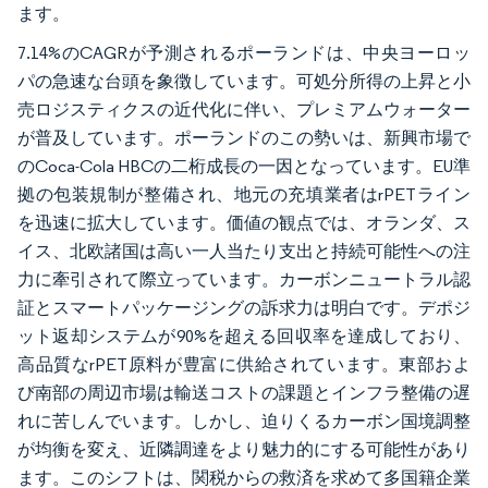
ます。
7.14%のCAGRが予測されるポーランドは、中央ヨーロッ
パの急速な台頭を象徴しています。可処分所得の上昇と小
売ロジスティクスの近代化に伴い、プレミアムウォーター
が普及しています。ポーランドのこの勢いは、新興市場で
のCoca-Cola HBCの二桁成長の一因となっています。EU準
拠の包装規制が整備され、地元の充填業者はrPETライン
を迅速に拡大しています。価値の観点では、オランダ、ス
イス、北欧諸国は高い一人当たり支出と持続可能性への注
力に牽引されて際立っています。カーボンニュートラル認
証とスマートパッケージングの訴求力は明白です。デポジ
ット返却システムが90%を超える回収率を達成しており、
高品質なrPET原料が豊富に供給されています。東部およ
び南部の周辺市場は輸送コストの課題とインフラ整備の遅
れに苦しんでいます。しかし、迫りくるカーボン国境調整
が均衡を変え、近隣調達をより魅力的にする可能性があり
ます。このシフトは、関税からの救済を求めて多国籍企業