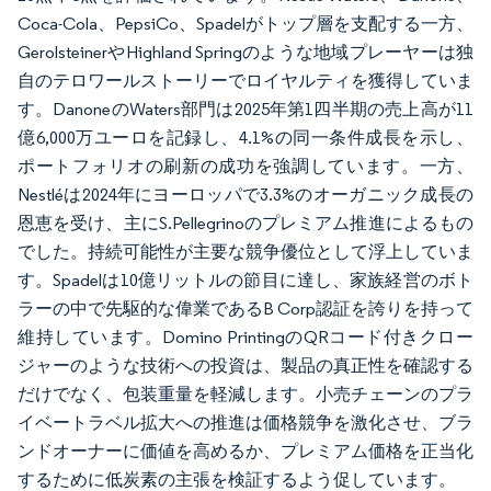
Coca-Cola、PepsiCo、Spadelがトップ層を支配する一方、
GerolsteinerやHighland Springのような地域プレーヤーは独
自のテロワールストーリーでロイヤルティを獲得していま
す。DanoneのWaters部門は2025年第1四半期の売上高が11
億6,000万ユーロを記録し、4.1%の同一条件成長を示し、
ポートフォリオの刷新の成功を強調しています。一方、
Nestléは2024年にヨーロッパで3.3%のオーガニック成長の
恩恵を受け、主にS.Pellegrinoのプレミアム推進によるもの
でした。持続可能性が主要な競争優位として浮上していま
す。Spadelは10億リットルの節目に達し、家族経営のボト
ラーの中で先駆的な偉業であるB Corp認証を誇りを持って
維持しています。Domino PrintingのQRコード付きクロー
ジャーのような技術への投資は、製品の真正性を確認する
だけでなく、包装重量を軽減します。小売チェーンのプラ
イベートラベル拡大への推進は価格競争を激化させ、ブラ
ンドオーナーに価値を高めるか、プレミアム価格を正当化
するために低炭素の主張を検証するよう促しています。