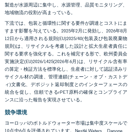
製造が水源周辺に集中し、水源管理、品質モニタリング、
地域物流の役割が高まっている。
下流では、包装と循環性に関する要件が調達とコストにま
すます影響を与えている。2025年2月に発効し、2026年8月
12日から適用される規則(EU)2025/40(包装及び包装廃棄物
規則)は、リサイクルを考慮した設計と拡大生産者責任に
関する要求を強化する。これを補完する形で、欧州委員会
実施決定(EU)2026/1425(2026年6月)は、リサイクル含有率
の算定・検証方法を標準化し、生産者に対して認証済みリ
サイクル材の調達、管理連鎖(チェーン・オブ・カストデ
ィ)文書化、デポジット返却制度とのインターフェースの
統合を促し、信頼できるrPET原料の確保とコンプライア
ンスに沿った報告を実現させている。
競争環境
ヨーロッパのボトルドウォーター市場は集中度スケールで
10点中6点を評価されています。Nestlé Waters、Danone、