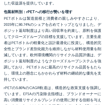
した収益源を提供しています。
包装材料別：rPETへの移行が勢いを増す
PETボトルは製造規模と消費者の親しみやすさにより、
2025年に80.74%のシェアを占めてトップとなりました。デ
ポジット返却制度はより高い回収率を約束し、原料を保護
してクローズドループの目標を支援しています。主要生産
者はPETボトルの軽量化と設計最適化に投資し、構造的完
全性とブランド差別化能力を維持しながら材料使用量を削
減しています。欧州環境機関のリサイクル品質評価は、デ
ポジット返却制度のようなクローズドループシステムを強
調しており、PETボトルに最高のリサイクル品質をもたら
し、環境上の懸念にもかかわらず材料の継続的な優先を支
持しています。
rPETの5.80%のCAGR軌道は、構造的な政策支援を強調し
ています。EFSAの汚染除去指標は、ブランドオーナーに
高い消費後リサイクルブレンドの使用に対する信頼を与え