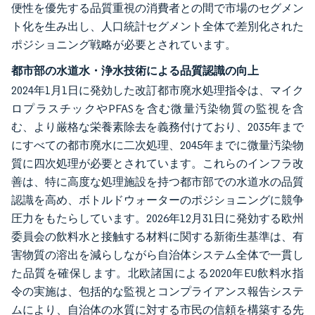
便性を優先する品質重視の消費者との間で市場のセグメン
ト化を生み出し、人口統計セグメント全体で差別化された
ポジショニング戦略が必要とされています。
都市部の水道水・浄水技術による品質認識の向上
2024年1月1日に発効した改訂都市廃水処理指令は、マイク
ロプラスチックやPFASを含む微量汚染物質の監視を含
む、より厳格な栄養素除去を義務付けており、2035年まで
にすべての都市廃水に二次処理、2045年までに微量汚染物
質に四次処理が必要とされています。これらのインフラ改
善は、特に高度な処理施設を持つ都市部での水道水の品質
認識を高め、ボトルドウォーターのポジショニングに競争
圧力をもたらしています。2026年12月31日に発効する欧州
委員会の飲料水と接触する材料に関する新衛生基準は、有
害物質の溶出を減らしながら自治体システム全体で一貫し
た品質を確保します。北欧諸国による2020年EU飲料水指
令の実施は、包括的な監視とコンプライアンス報告システ
ムにより、自治体の水質に対する市民の信頼を構築する先