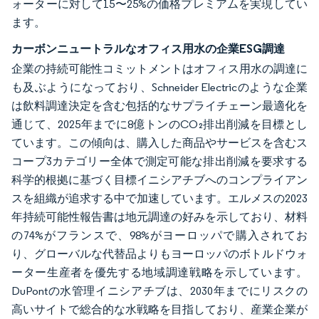
ォーターに対して15〜25%の価格プレミアムを実現してい
ます。
カーボンニュートラルなオフィス用水の企業ESG調達
企業の持続可能性コミットメントはオフィス用水の調達に
も及ぶようになっており、Schneider Electricのような企業
は飲料調達決定を含む包括的なサプライチェーン最適化を
通じて、2025年までに8億トンのCO₂排出削減を目標とし
ています。この傾向は、購入した商品やサービスを含むス
コープ3カテゴリー全体で測定可能な排出削減を要求する
科学的根拠に基づく目標イニシアチブへのコンプライアン
スを組織が追求する中で加速しています。エルメスの2023
年持続可能性報告書は地元調達の好みを示しており、材料
の74%がフランスで、98%がヨーロッパで購入されてお
り、グローバルな代替品よりもヨーロッパのボトルドウォ
ーター生産者を優先する地域調達戦略を示しています。
DuPontの水管理イニシアチブは、2030年までにリスクの
高いサイトで総合的な水戦略を目指しており、産業企業が