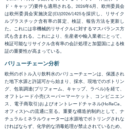
ド・キャップ)要件も適用される。2026年6月、欧州委員会
は欧州委員会実施決定(EU)2026/1425を採択し、リサイク
ルプラスチック含有率の算定、検証、報告方法を更新し
た。これには非機械的リサイクルに対するマスバランス方
式も含まれる。これにより、生産者や輸入業者にとって、
検証可能なリサイクル含有率の会計処理と加盟国による検
証の重要性が高まっている。
バリューチェーン分析
欧州のボトル入り飲料水のバリューチェーンは、保護され
た地下水源と許認可から始まり、採水、現地でのボトリン
グ、包装調達(プリフォーム、キャップ、ラベル)を経て、
オフトレード小売(スーパーマーケット、コンビニエン
ス、電子商取引)およびオントレードチャネル(HoReCa、
オフィス)への流通に至る。重要な構造的制約として、ナ
チュラルミネラルウォーターは水源地でボトリングされな
ければならず、化学的な消毒処理が禁止されているため、