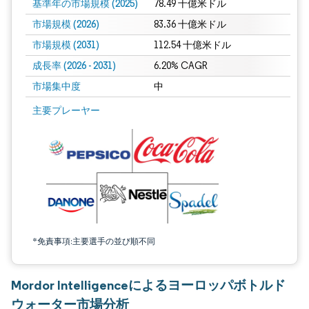
基準年の市場規模 (2025)
78.49 十億米ドル
市場規模 (2026)
83.36 十億米ドル
市場規模 (2031)
112.54 十億米ドル
成長率 (2026 - 2031)
6.20% CAGR
市場集中度
中
画像 © Mordor Intelligence。再利用にはCC BY 4.0の表示が必要です。
主要プレーヤー
*免責事項:主要選手の並び順不同
Mordor Intelligenceによるヨーロッパボトルド
ウォーター市場分析