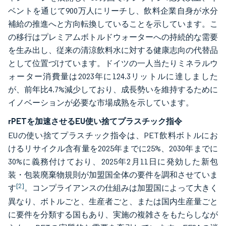
ベントを通じて900万人にリーチし、飲料企業自身が水分
補給の推進へと方向転換していることを示しています。こ
の移行はプレミアムボトルドウォーターへの持続的な需要
を生み出し、従来の清涼飲料水に対する健康志向の代替品
として位置づけています。ドイツの一人当たりミネラルウ
ォーター消費量は2023年に124.3リットルに達しました
が、前年比4.7%減少しており、成長勢いを維持するために
イノベーションが必要な市場成熟を示しています。
rPETを加速させるEU使い捨てプラスチック指令
EUの使い捨てプラスチック指令は、PET飲料ボトルにお
けるリサイクル含有量を2025年までに25%、2030年までに
30%に義務付けており、2025年2月11日に発効した新包
装・包装廃棄物規則が加盟国全体の要件を調和させていま
[2]
す
。コンプライアンスの仕組みは加盟国によって大きく
異なり、ボトルごと、生産者ごと、または国内生産量ごと
に要件を分類する国もあり、実施の複雑さをもたらしなが