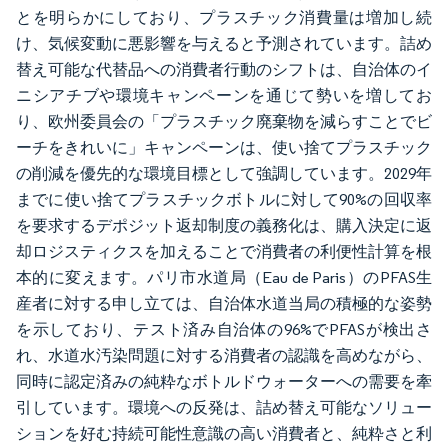
とを明らかにしており、プラスチック消費量は増加し続
け、気候変動に悪影響を与えると予測されています。詰め
替え可能な代替品への消費者行動のシフトは、自治体のイ
ニシアチブや環境キャンペーンを通じて勢いを増してお
り、欧州委員会の「プラスチック廃棄物を減らすことでビ
ーチをきれいに」キャンペーンは、使い捨てプラスチック
の削減を優先的な環境目標として強調しています。2029年
までに使い捨てプラスチックボトルに対して90%の回収率
を要求するデポジット返却制度の義務化は、購入決定に返
却ロジスティクスを加えることで消費者の利便性計算を根
本的に変えます。パリ市水道局（Eau de Paris）のPFAS生
産者に対する申し立ては、自治体水道当局の積極的な姿勢
を示しており、テスト済み自治体の96%でPFASが検出さ
れ、水道水汚染問題に対する消費者の認識を高めながら、
同時に認定済みの純粋なボトルドウォーターへの需要を牽
引しています。環境への反発は、詰め替え可能なソリュー
ションを好む持続可能性意識の高い消費者と、純粋さと利