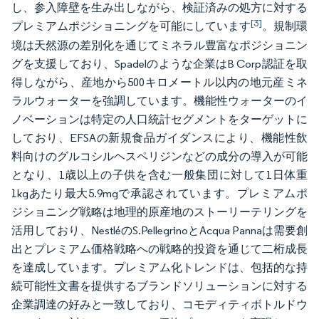
し、参入障壁を生み出しながら、検証済みの処方に対する
[3]
プレミアムポジショニングを可能にしています
。規制環
境は天然源の差別化を通じてミネラル豊富なポジショニン
グを支援しており、Spadelのような企業はB Corp認証を取
得しながら、産地から500キロメートル以内の地元産ミネ
ラルウォーターを強調しています。機能性ウォーターのイ
ノベーションは特定の人口統計セグメントをターゲットに
しており、EFSAの新規食品ガイダンスにより、機能性飲
料向けのグルコシルヘスペリジンなどの成分の導入が可能
となり、1歳以上の子供を含む一般集団に対して1日体重
1kgあたり最大5.9mgで承認されています。プレミアムポ
ジショニング戦略は地理的原産地のストーリーテリングを
活用しており、NestléのS.PellegrinoとAcqua Pannaは需要創
出とプレミアム価格戦略への戦略的投資を通じて二桁成長
を達成しています。プレミアム化トレンドは、包括的な持
続可能性文書を提供するブランドソリューションに対する
企業調達の好みと一致しており、コモディティボトルドウ