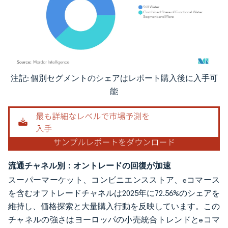
注記: 個別セグメントのシェアはレポート購入後に入手可
画像 © Mordor Intelligence。再利用にはCC BY 4.0の表示が必要です。
能
流通チャネル別：オントレードの回復が加速
スーパーマーケット、コンビニエンスストア、eコマース
を含むオフトレードチャネルは2025年に72.56%のシェアを
維持し、価格探索と大量購入行動を反映しています。この
チャネルの強さはヨーロッパの小売統合トレンドとeコマ