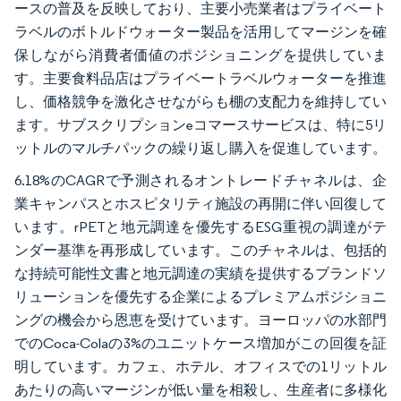
ースの普及を反映しており、主要小売業者はプライベート
ラベルのボトルドウォーター製品を活用してマージンを確
保しながら消費者価値のポジショニングを提供していま
す。主要食料品店はプライベートラベルウォーターを推進
し、価格競争を激化させながらも棚の支配力を維持してい
ます。サブスクリプションeコマースサービスは、特に5リ
ットルのマルチパックの繰り返し購入を促進しています。
6.18%のCAGRで予測されるオントレードチャネルは、企
業キャンパスとホスピタリティ施設の再開に伴い回復して
います。rPETと地元調達を優先するESG重視の調達がテ
ンダー基準を再形成しています。このチャネルは、包括的
な持続可能性文書と地元調達の実績を提供するブランドソ
リューションを優先する企業によるプレミアムポジショニ
ングの機会から恩恵を受けています。ヨーロッパの水部門
でのCoca-Colaの3%のユニットケース増加がこの回復を証
明しています。カフェ、ホテル、オフィスでの1リットル
あたりの高いマージンが低い量を相殺し、生産者に多様化