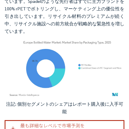
ています。Spadelのような先行者はすでに主力ブランドを
100% rPETでボトリングし、マーケティング上の優位性を
引き出しています。リサイクル材料のプレミアムが続く
中、リサイクル施設への前方統合が戦略的な緊急性を増し
ています。
注記: 個別セグメントのシェアはレポート購入後に入手可
画像 © Mordor Intelligence。再利用にはCC BY 4.0の表示が必要です。
能