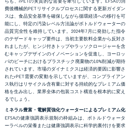
らも、rPETの実質的な需要を牽引しています。EFSAの消
費後機械的PETリサイクルプロセスに関する更新ガイダン
スは、食品安全基準を確保しながら循環経済への移行を可
能にし、特定の汚染レベル方法論がボトルドウォーターの
品質完全性を維持しています。2024年7月に発効した指令
のテザードキャップ要件は、当初主要飲料企業から反対さ
れましたが、ヒンジ付きトップやラッソクロージャーを含
むキャップデザインのイノベーションを促進し、ヨーロッ
パのビーチにおけるプラスチック廃棄物の10%削減が期待
されています。市場のダイナミクスは経済的要因に影響さ
れたrPET需要の変動を示していますが、コンプライアン
ス執行はリサイクル含有量に対する持続的なプレミアム価
格を生み出し、業界全体の包装コスト構造を根本的に変え
るでしょう。
ミネラル豊富・電解質強化ウォーターによるプレミアム化
EFSAの健康強調表示規制の枠組みは、ボトルドウォータ
ーラベルの栄養または健康強調表示に科学的裏付けを要求