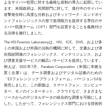
よるサイバー犯罪に対する厳格な規制の導入に起因してい
ます。米国政府は、民間部門に対して、進行中のサイバー
攻撃発生時に高度な分析およびネットワーク・エンドポイ
ントフォレンジックスの形で急増能力を提供する専任のサ
イバー防護チーム（CPT）部門を設置することを義務付け
る法律を施行しました。
The HSI Forensic Laboratoryは、HSI、ICE、DHS、および多
くの米国および外国の法執行機関に対して、文書および潜
在指紋関連のフォレンジックス、インテリジェンス、およ
び捜査支援サービスの幅広いサービスを提供しています。
例えば、2021年7月、Paraben Corporation（米国に本拠を
置く企業）は、データ調査およびデジタル証拠のための
「E3フォレンジックプラットフォーム」バージョン3.0を
発売しました。この新版は、スマートフォン、コンピュー
ター、モノのインターネット、クラウドなど、さまざまな
ソースからのデジタルデータの統合的な調査を可能にしま
した。したがって、フォレンジックス部門における技術的