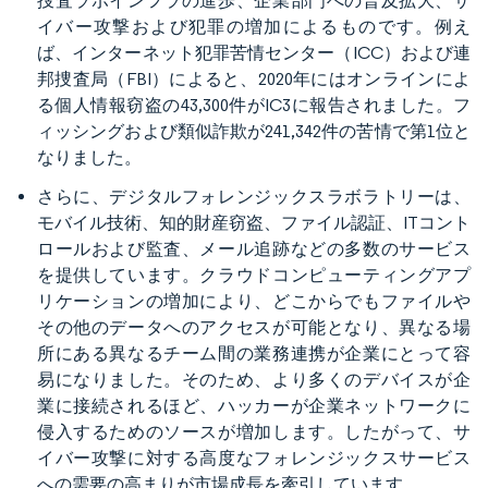
捜査ラボインフラの進歩、企業部門への普及拡大、サ
イバー攻撃および犯罪の増加によるものです。例え
ば、インターネット犯罪苦情センター（ICC）および連
邦捜査局（FBI）によると、2020年にはオンラインによ
る個人情報窃盗の43,300件がIC3に報告されました。フ
ィッシングおよび類似詐欺が241,342件の苦情で第1位と
なりました。
さらに、デジタルフォレンジックスラボラトリーは、
モバイル技術、知的財産窃盗、ファイル認証、ITコント
ロールおよび監査、メール追跡などの多数のサービス
を提供しています。クラウドコンピューティングアプ
リケーションの増加により、どこからでもファイルや
その他のデータへのアクセスが可能となり、異なる場
所にある異なるチーム間の業務連携が企業にとって容
易になりました。そのため、より多くのデバイスが企
業に接続されるほど、ハッカーが企業ネットワークに
侵入するためのソースが増加します。したがって、サ
イバー攻撃に対する高度なフォレンジックスサービス
への需要の高まりが市場成長を牽引しています。