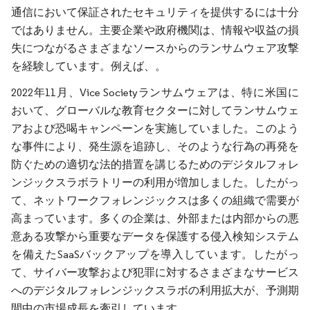
通信において保証されたセキュリティを提供するには十分
ではありません。主要企業や政府機関は、情報や収益の損
失につながるさまざまなソースからのランサムウェア攻撃
を経験しています。例えば、。
2022年11月、Vice Societyランサムウェアは、特に米国に
おいて、グローバルな教育セクターに対してランサムウェ
アおよび恐喝キャンペーンを実施していました。このよう
な事件により、発生源を追跡し、そのような行為の再発を
防ぐための適切な法的措置を講じるためのデジタルフォレ
ンジックスラボラトリーの利用が増加しました。したがっ
て、ネットワークフォレンジックスは多くの組織で需要が
高まっています。多くの企業は、外部または内部からの悪
意ある攻撃から重要なデータを保護する侵入検知システム
を備えたSaaSバックアップを導入しています。したがっ
て、サイバー攻撃および犯罪に対するさまざまなサービス
へのデジタルフォレンジックスラボの利用拡大が、予測期
間中の市場成長を牽引しています。