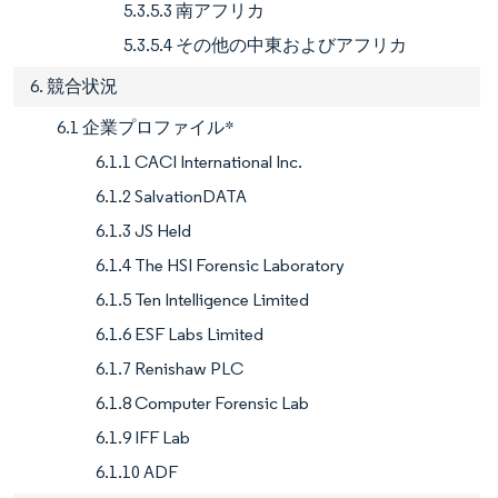
5.3.5.3 南アフリカ
5.3.5.4 その他の中東およびアフリカ
6. 競合状況
6.1 企業プロファイル*
6.1.1 CACI International Inc.
6.1.2 SalvationDATA
6.1.3 JS Held
6.1.4 The HSI Forensic Laboratory
6.1.5 Ten Intelligence Limited
6.1.6 ESF Labs Limited
6.1.7 Renishaw PLC
6.1.8 Computer Forensic Lab
6.1.9 IFF Lab
6.1.10 ADF