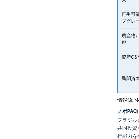
再生可
プグレ
農産物
廊
資産O
民間資
情報源: Mord
ノボPA
ブラジル
共同投資
行能力を