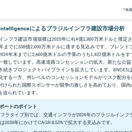
*免
r Intelligenceによるブラジルインフラ建設市場分析
ンフラ建設市場規模は2025年に414億2,800万米ドルと推定され、
30年までに538億2,000万米ドルに達する見込みです。ブレン
2024年末までに2,600億米ドルの予算のうち1,422億米ド
一致しています。高速道路コンセッションの拡大、新たな公益
き続きプロジェクトパイプラインを拡大しています。BNDESは
化する一方、州レベルのコンセッションモデルがリスク配分を
付けられた国際スポンサーが競争の激しさを高めており、国内
を迫られています。
ポートのポイント
フラタイプ別では、交通インフラが2024年のブラジルインフラ
は2030年にかけてCAGR 8.53%で拡大する見込みです。