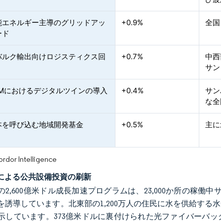
能エネルギー主導のグリッドアッ
+0.9%
全国
ード
バルク輸出向けロジスティクス回
+0.7%
中西
サン
&Mにおけるデジタルツインの導入
+0.4%
サン
な全
本を呼び込む地域開発基金
+0.5%
主に
or Intelligence
Cによる公共設備投資の刷新
の2,600億米ドル成長加速プログラムは、23,000か所の稼働
を誘導しています。北東部の1,200万人の住民に水を供給す
示しています。373億米ドルに裏付けられた光ファイバーバ