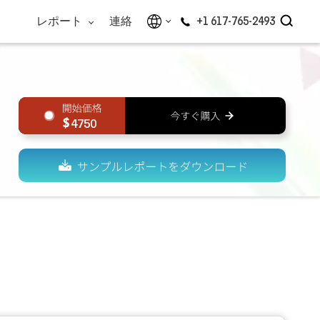
レポート
連絡
+1 617-765-2493
4750