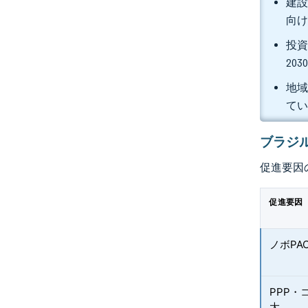
建設
向
投資
20
地域
て
ブラジ
促進要因
促進要因
ノボP
PPP
大