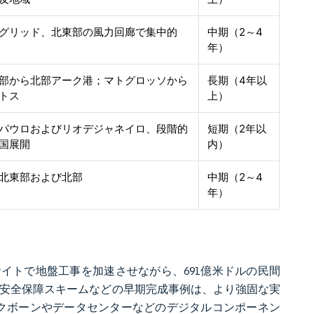
グリッド、北東部の風力回廊で集中的
中期（2～4
年）
部から北部アーク港；マトグロッソから
長期（4年以
トス
上）
パウロおよびリオデジャネイロ、段階的
短期（2年以
国展開
内）
北東部および北部
中期（2～4
年）
中サイトで地盤工事を加速させながら、691億米ドルの民間
る水安全保障スキームなどの早期完成事例は、より強固な実
ックボーンやデータセンターなどのデジタルコンポーネン