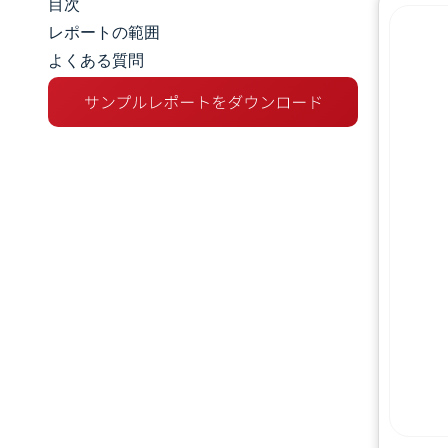
目次
市場規模とシェア
レポートの範囲
よくある質問
市場分析
トレンドとインサイト
セグメント分析
地理分析
競争環境
主要プレーヤー
業界の動向