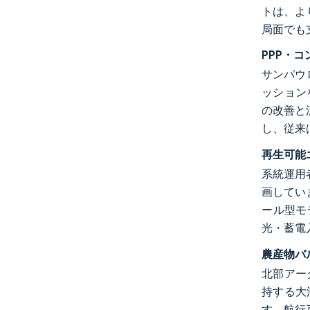
トは、よ
局面でも
PPP・
サンパウ
ッション
の改善と
し、従来
再生可能
系統運用者
画していま
ール型モ
光・蓄電
農産物バ
北部アー
持する大
す。航行