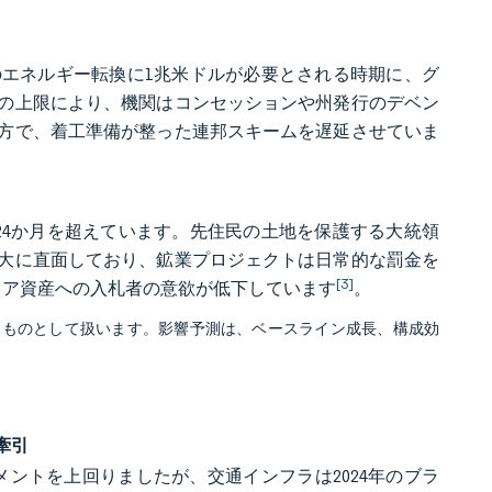
年のエネルギー転換に1兆米ドルが必要とされる時期に、グ
の上限により、機関はコンセッションや州発行のデベン
方で、着工準備が整った連邦スキームを遅延させていま
て24か月を超えています。先住民の土地を保護する大統領
大に直面しており、鉱業プロジェクトは日常的な罰金を
[3]
ィア資産への入札者の意欲が低下しています
。
るものとして扱います。影響予測は、ベースライン成長、構成効
牽引
グメントを上回りましたが、交通インフラは2024年のブラ