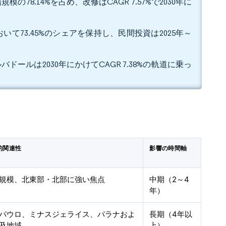
8.14%を占め、改修はCAGR 7.57%で2030年に
て73.45%のシェアを保持し、民間投資は2025年～
ドールは2030年にかけてCAGR 7.38%の軌道に乗っ
的関連性
影響の時間軸
規模、北東部・北部に強い焦点
中期（2～4
年）
パウロ、ミナスジェライス、パラナおよ
長期（4年以
及地域
上）