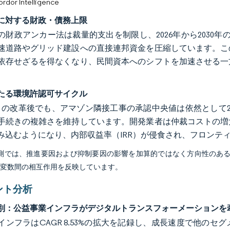
or Intelligence
に対する財政・債務上限
の財政アンカー法は裁量的支出を制限し、2026年から2030
速道路やグリッド建設への直接連邦資金を圧縮しています。こ
依存せざるを得なくなり、民間資本へのシフトを加速させる一
たる環境許認可サイクル
年8月の改革後でも、アマゾン隣接工事の承認中央値は依然とし
手続きの複雑さを維持しています。開発業者は仲裁コストの増
み込むようになり、内部収益率（IRR）が侵食され、フロンテ
予測では、推進要因および抑制要因の影響を加算的ではなく方向性のあ
び変数間の相互作用を反映しています。
ント分析
別：公益事業インフラがデジタルトランスフォーメーションを
インフラはCAGR 8.53%の拡大を記録し、成長速度で他のセ