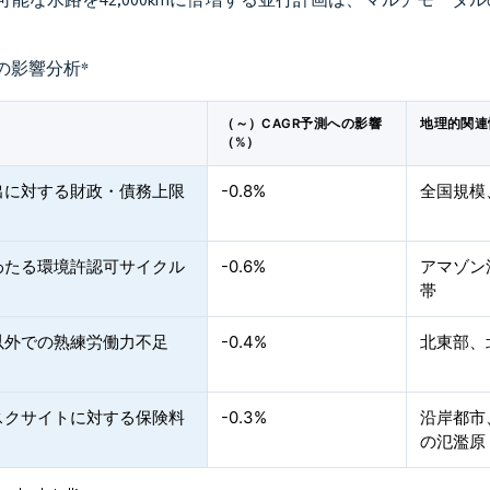
の影響分析
*
（～）CAGR予測への影響
地理的関連
（%）
出に対する財政・債務上限
-0.8%
全国規模
わたる環境許認可サイクル
-0.6%
アマゾン
帯
以外での熟練労働力不足
-0.4%
北東部、
スクサイトに対する保険料
-0.3%
沿岸都市
の氾濫原