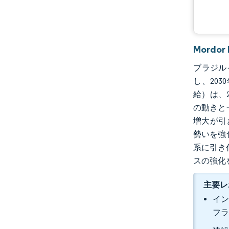
Mordo
ブラジルイ
し、20
給）は、
の動きと
増大が引
勢いを強
系に引き
スの強化
主要レ
イン
フラ