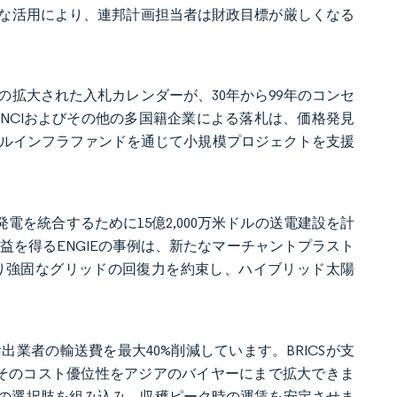
な活用により、連邦計画担当者は財政目標が厳しくなる
当の拡大された入札カレンダーが、30年から99年のコンセ
NCIおよびその他の多国籍企業による落札は、価格発見
米ドルインフラファンドを通じて小規模プロジェクトを支援
散型発電を統合するために15億2,000万米ドルの送電建設を計
の収益を得るENGIEの事例は、新たなマーチャントプラスト
より強固なグリッドの回復力を約束し、ハイブリッド太陽
業者の輸送費を最大40%削減しています。BRICSが支
、そのコスト優位性をアジアのバイヤーにまで拡大できま
ダルの選択肢を組み込み、収穫ピーク時の運賃を安定させま