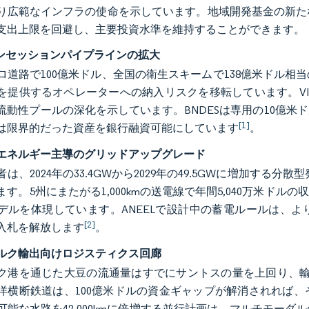
り広範なインフラの使命を示しています。地域開発基金の新た
支出上限を回避し、主要投資水準を維持することができます。
コンセッションパイプラインの拡大
ロ道路で100億米ドル、全国の衛生スキームで138億米ドル相
を提供するオペレーターへの納入リスクを移転しています。VI
流動性プールの深化を示しています。BNDESは専用の10億
[1]
は限界的だった資産を銀行融資可能にしています
。
エネルギー主導のグリッドアップグレード
は、2024年の33.4GWから2029年の49.5GWに増加する分
す。5州にまたがる1,000kmの送電線で年間5,040万米ドル
デルを体現しています。ANEELで設計中の蓄電ルールは、
[2]
入札を解放します
。
ルク輸出向けロジスティクス回廊
ク港を通じた大豆の流通量はすでにサントスの量を上回り、輸出
洋横断鉄道は、100億米ドルの資金ギャップが解消されれば
可能な水路を42,000kmに倍増する並行計画は、マルチモー