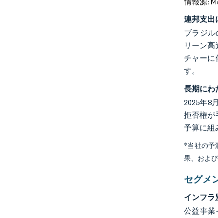
情報源: Mord
連邦支出
ブラジル
リーン高
チャーに
す。
長期にわ
2025
拒否権が
予算に組
*当社の
果、およ
セグメ
インフラ
公益事業