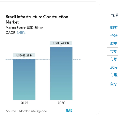
市
調査
予測
歴史
市場規
市場規
成長率 
画像 © Mordor Intelligence。再利用にはCC BY 4
市場
画像 ©
主要