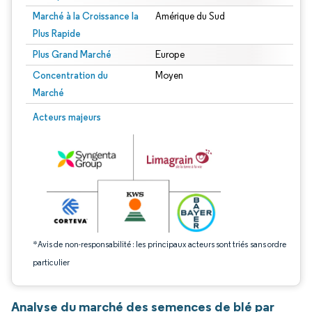
Marché à la Croissance la
Amérique du Sud
Plus Rapide
Plus Grand Marché
Europe
Concentration du
Moyen
Marché
Image © Mordor Intelligence. La réutilisation nécessite une attribution sous CC 
Acteurs majeurs
*Avis de non-responsabilité : les principaux acteurs sont triés sans ordre
particulier
Analyse du marché des semences de blé par