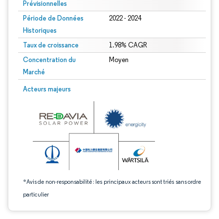
Prévisionnelles
Période de Données
2022 - 2024
Historiques
Taux de croissance
1.98% CAGR
Concentration du
Moyen
Marché
Image © Mordor Intelligence. La réutilisation nécessite une attribution sous CC 
Acteurs majeurs
*Avis de non-responsabilité : les principaux acteurs sont triés sans ordre
particulier