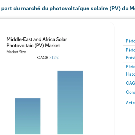
t part du marché du photovoltaïque solaire (PV) du M
Péri
Péri
Prév
Péri
Hist
CAG
Conc
Acte