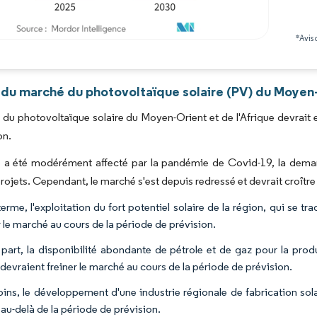
*Avis 
Image © Mordor Intelligence. La réutilisation nécessite une attribution sous CC BY 4.0
 du marché du photovoltaïque solaire (PV) du Moyen-O
du photovoltaïque solaire du Moyen-Orient et de l'Afrique devrait 
on.
a été modérément affecté par la pandémie de Covid-19, la demande
projets. Cependant, le marché s'est depuis redressé et devrait croître
erme, l'exploitation du fort potentiel solaire de la région, qui se tr
r le marché au cours de la période de prévision.
 part, la disponibilité abondante de pétrole et de gaz pour la prod
devraient freiner le marché au cours de la période de prévision.
ns, le développement d'une industrie régionale de fabrication solai
au-delà de la période de prévision.