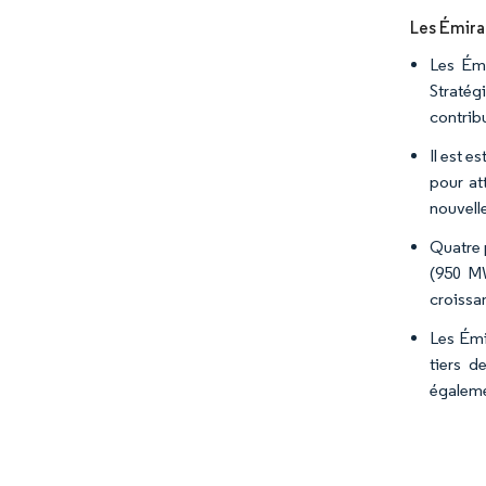
Les Émira
Les Émi
Stratég
contrib
Il est e
pour at
nouvell
Quatre 
(950 MW
croissa
Les Émi
tiers d
égaleme