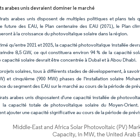
ts arabes unis devraient dominer le marché
rats arabes unis disposent de multiples politiques et plans tels q
ie future des EAU, le Plan centenaire des EAU (2071), le Plan cl
ueront à la croissance du photovoltaïque solaire dans la région.
stimé qu'entre 2021 et 2025, la capacité photovoltaïque installée dev
teindre 8,5 GW, ce qui constituera environ 94 % de la capacité sola
e capacité solaire devrait être concentrée à Dubaï et à Abou Dhabi.
projets solaires, tous à différents stades de développement, à savo
) et cinquième (900 MW) phases de l'installation solaire Moha
nce du segment des EAU sur le marché au cours de la période de prév
rats arabes unis disposaient d'une capacité installée de photovolt
e la capacité totale de photovoltaïque solaire du Moyen-Orient.
nt ajouter une capacité significative au cours de la période de prévi