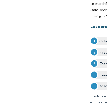
Le marché 
(sans ordr
Energy D
Leaders
Jink
First
Ener
Cana
ACW
*Avis de no
ordre particu