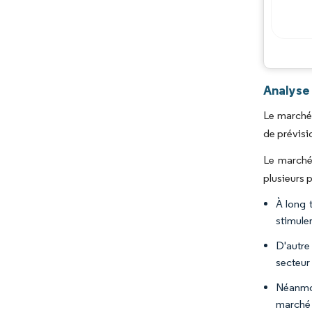
Analyse
Le marché 
de prévisi
Le marché 
plusieurs 
À long t
stimule
D'autre
secteur 
Néanmoi
marché 