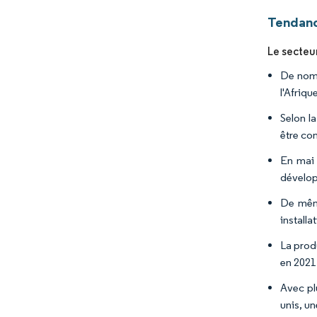
Tendanc
Le secteu
De nomb
l'Afriqu
Selon la
être com
En mai 
dévelop
De même
install
La prod
en 2021
Avec pl
unis, u