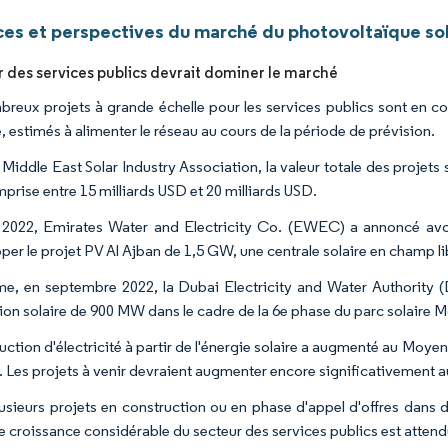
es et perspectives du marché du photovoltaïque sola
r des services publics devrait dominer le marché
reux projets à grande échelle pour les services publics sont en c
e, estimés à alimenter le réseau au cours de la période de prévision.
 Middle East Solar Industry Association, la valeur totale des projets
prise entre 15 milliards USD et 20 milliards USD.
2022, Emirates Water and Electricity Co. (EWEC) a annoncé avo
per le projet PV Al Ajban de 1,5 GW, une centrale solaire en champ li
, en septembre 2022, la Dubai Electricity and Water Authority (D
ation solaire de 900 MW dans le cadre de la 6e phase du parc solai
uction d'électricité à partir de l'énergie solaire a augmenté au Moy
. Les projets à venir devraient augmenter encore significativement a
usieurs projets en construction ou en phase d'appel d'offres dans
ne croissance considérable du secteur des services publics est attend