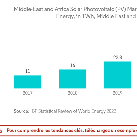
or Intelligence. La réutilisation nécessite une attribution sous CC BY 4.0.