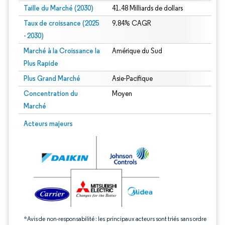
Taille du Marché (2030)
41.48 Milliards de dollars
Taux de croissance (2025
9.84% CAGR
- 2030)
Marché à la Croissance la
Amérique du Sud
Plus Rapide
Plus Grand Marché
Asie-Pacifique
Concentration du
Moyen
Marché
Image © Mordor Intelligence. La réutilisation nécessite une attribution sous CC 
Acteurs majeurs
*Avis de non-responsabilité : les principaux acteurs sont triés sans ordre