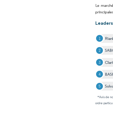
Le marché
principale
Leaders
Rian
SAB
Clar
BAS
Solv
*Avis de no
ordre particu