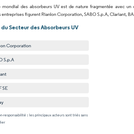
 mondial des absorbeurs UV est de nature fragmentée avec un ce
s entreprises figurent Rianlon Corporation, SABO S.p.A, Clariant, BAS
 du Secteur des Absorbeurs UV
lon Corporation
O S.p.A
iant
F SE
ay
n-responsabilité : les principaux acteurs sont triés sans
lier