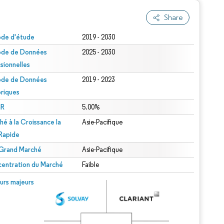
Share
ode d'étude
2019 - 2030
ode de Données
2025 - 2030
isionnelles
ode de Données
2019 - 2023
oriques
R
5.00%
hé à la Croissance la
Asie-Pacifique
 Rapide
 Grand Marché
Asie-Pacifique
entration du Marché
Faible
urs majeurs