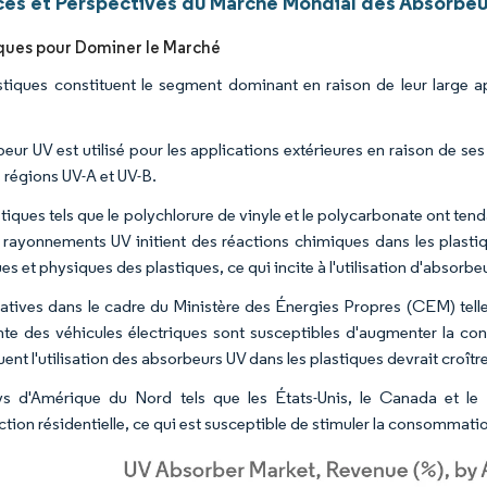
es et Perspectives du Marché Mondial des Absorbeu
iques pour Dominer le Marché
stiques constituent le segment dominant en raison de leur large ap
beur UV est utilisé pour les applications extérieures en raison de se
s régions UV-A et UV-B.
stiques tels que le polychlorure de vinyle et le polycarbonate ont te
 rayonnements UV initient des réactions chimiques dans les plastiq
s et physiques des plastiques, ce qui incite à l'utilisation d'absorbe
iatives dans le cadre du Ministère des Énergies Propres (CEM) telles 
nte des véhicules électriques sont susceptibles d'augmenter la co
nt l'utilisation des absorbeurs UV dans les plastiques devrait croître
s d'Amérique du Nord tels que les États-Unis, le Canada et le
ction résidentielle, ce qui est susceptible de stimuler la consommati