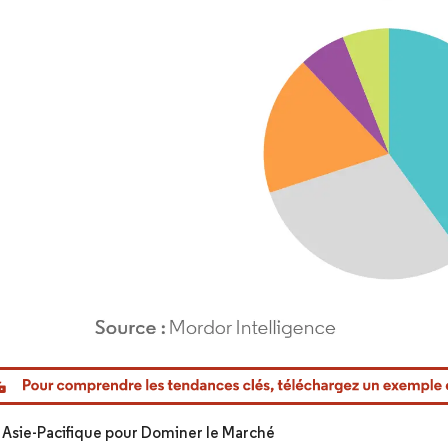
or Intelligence. La réutilisation nécessite une attribution sous CC BY 4.0.
 Asie-Pacifique pour Dominer le Marché