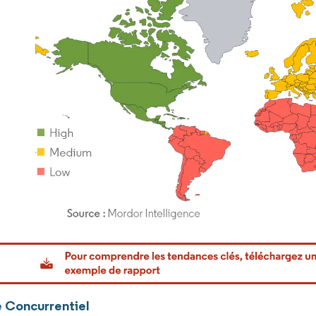
or Intelligence. La réutilisation nécessite une attribution sous CC BY 4.0.
 Concurrentiel