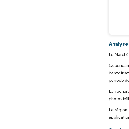
Analyse
Le Marché 
Cependant
benzotriaz
période de
La recher
photovieil
La région 
applicatio