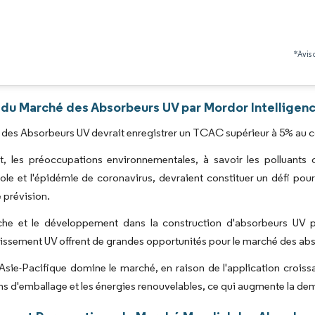
Image © Mordor Intelligence. La réutilisation nécessite une attribution sous CC BY 4.0
*Avis 
 du Marché des Absorbeurs UV par Mordor Intelligen
des Absorbeurs UV devrait enregistrer un TCAC supérieur à 5% au co
, les préoccupations environnementales, à savoir les polluants 
ole et l'épidémie de coronavirus, devraient constituer un défi po
 prévision.
che et le développement dans la construction d'absorbeurs UV 
lissement UV offrent de grandes opportunités pour le marché des ab
Asie-Pacifique domine le marché, en raison de l'application croiss
ns d'emballage et les énergies renouvelables, ce qui augmente la d