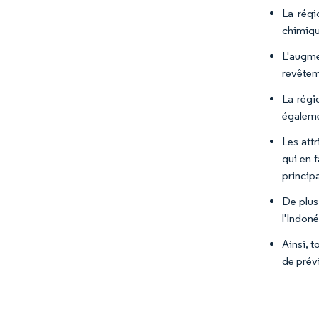
La régi
chimique
L'augm
revêtem
La régi
égaleme
Les attr
qui en 
princip
De plus
l'Indoné
Ainsi, 
de prév