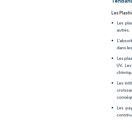
Tendanc
Les Plast
Les pla
autres.
L'absor
dans le
Les pla
UV. Les
chimique
Les init
croissa
conséque
Les pay
constru