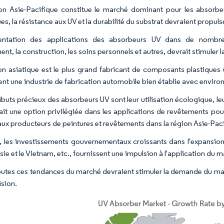
on Asie-Pacifique constitue le marché dominant pour les absorbeu
s, la résistance aux UV et la durabilité du substrat devraient propul
entation des applications des absorbeurs UV dans de nombreus
ent, la construction, les soins personnels et autres, devrait stimule
on asiatique est le plus grand fabricant de composants plastiques 
nt une industrie de fabrication automobile bien établie avec enviro
ibuts précieux des absorbeurs UV sont leur utilisation écologique, le
fait une option privilégiée dans les applications de revêtements po
aux producteurs de peintures et revêtements dans la région Asie-Pac
, les investissements gouvernementaux croissants dans l'expansion 
sie et le Vietnam, etc., fournissent une impulsion à l'application du
toutes ces tendances du marché devraient stimuler la demande du ma
ision.