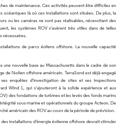
s tâches de maintenance. Ces activités peuvent être difficiles en
s océaniques là où ces installations sont situées. De plus, la
geurs ou les caméras ne sont pas réalisables, nécessitant des
quent, les systèmes ROV s'avèrent très utiles dans de telles
es nécessaires.
nstallations de parcs éoliens offshore. La nouvelle capacité
ns une nouvelle base au Massachusetts dans le cadre de son
ge de l'éolien offshore américain. TerraSond est déjà engagé
s ses enquêtes d'investigation de sites et ses inspections
ard Wind 1, qui s'ajouteront à la solide expérience et aux
ROV) des fondations de turbines et les levés des fonds marins
'intégrité sous-marine et opérationnels du groupe Acteon. De
 marché américain des ROV au cours de la période de prévision.
des installations d'énergie éolienne offshore devrait stimuler