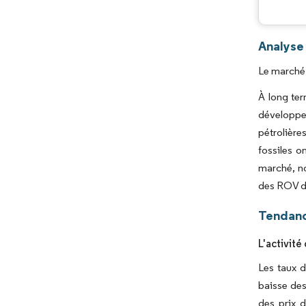
Analyse
Le marché 
À long ter
développem
pétrolière
fossiles o
marché, no
des ROV de
Tendanc
L'activité
Les taux d
baisse des
des prix 