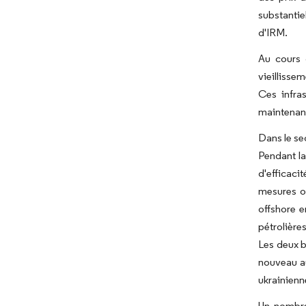
substantie
d'IRM.
Au cours 
vieillisse
Ces infras
maintenan
Dans le se
Pendant la
d'efficaci
mesures on
offshore e
pétrolière
Les deux b
nouveau au
ukrainien
Un nombre