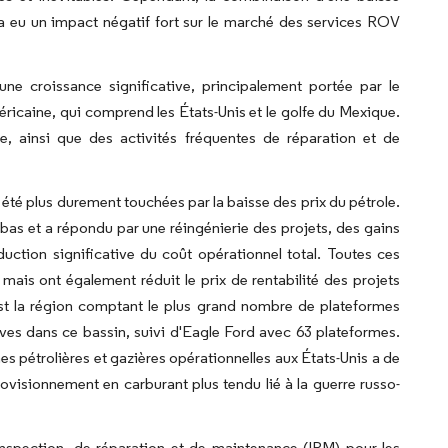
s a eu un impact négatif fort sur le marché des services ROV
ne croissance significative, principalement portée par le
éricaine, qui comprend les États-Unis et le golfe du Mexique.
nte, ainsi que des activités fréquentes de réparation et de
 été plus durement touchées par la baisse des prix du pétrole.
 bas et a répondu par une réingénierie des projets, des gains
duction significative du coût opérationnel total. Toutes ces
 mais ont également réduit le prix de rentabilité des projets
est la région comptant le plus grand nombre de plateformes
ves dans ce bassin, suivi d'Eagle Ford avec 63 plateformes.
s pétrolières et gazières opérationnelles aux États-Unis a de
visionnement en carburant plus tendu lié à la guerre russo-
nspection, de réparation et de maintenance (IRM) pour les