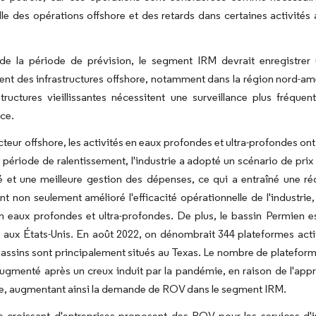
lle des opérations offshore et des retards dans certaines activité
de la période de prévision, le segment IRM devrait enregistrer u
ment des infrastructures offshore, notamment dans la région nord-am
tructures vieillissantes nécessitent une surveillance plus fréque
ce.
cteur offshore, les activités en eaux profondes et ultra-profondes ont
 période de ralentissement, l'industrie a adopté un scénario de prix
té et une meilleure gestion des dépenses, ce qui a entraîné une ré
t non seulement amélioré l'efficacité opérationnelle de l'industrie,
n eaux profondes et ultra-profondes. De plus, le bassin Permien 
s aux États-Unis. En août 2022, on dénombrait 344 plateformes acti
assins sont principalement situés au Texas. Le nombre de plateforme
gmenté après un creux induit par la pandémie, en raison de l'appro
ne, augmentant ainsi la demande de ROV dans le segment IRM.
 croissant d'entreprises proposent des ROV pour les services d'i