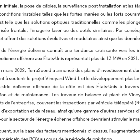
ion initiale, la pose de câbles, la surveillance post-installation et le
conditions instables telles que les fortes marées ou les forts courant
 est telle que les solutions optiques traditionnelles comme les plon
isée frontale, l'imagerie laser ou des outils similaires. Par consé
 et offrent des solutions évolutives et modulaires ainsi que les donné
e de l'énergie éolienne connaît une tendance croissante vers les i
éolienne offshore aux États-Unis représentait plus de 13 MW en 2021.
en mars 2022, TerraSound a annoncé des plans d'investissement da
 à soutenir le projet Vineyard Wind 1 et le développement plus lar
dustrie éolienne offshore de la côte est des États-Unis à traver
tion et de maintenance. Les travaux de balance of plant de Viney
s de l'entreprise, couvrent les inspections par véhicule téléopéré (
 d'exportation et de réseau, ainsi qu'une gamme d'autres services d
 pour le secteur de l'énergie éolienne offshore devraient stimuler le
uent, sur la base des facteurs mentionnés ci-dessus, l'augmentation 
américain des ROV au cours de la période de prévision.