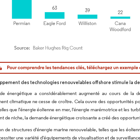
or Intelligence. La réutilisation nécessite une attribution sous CC BY 4.0.
ppement des technologies renouvelables offshore stimule la 
e énergétique a considérablement augmenté au cours de la der
ent climatique ne cesse de croître. Cela ouvre des opportunités po
telles que l'énergie éolienne en mer, l'énergie marémotrice et les tu
nt de niche, la demande énergétique croissante a créé des opportuni
tion de structures d'énergie marine renouvelable, telles que les éolie
cessiter une variété d'équipements de visualisation et de surveillanc