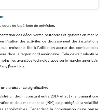
.
ce
 cours de la période de prévision.
ntation des découvertes pétrolières et gazières en mer, le
ensification des activités de déclassement des installations
ux croissants liés à l'utilisation accrue des combustibles
shore dans la région nord-américaine. Cela devrait ralentir le
moins, les avancées technologiques sur le marché américain
aux États-Unis.
 une croissance significative
egistré un déclin constant entre 2014 et 2017, entraînant une
aration et de la maintenance (IRM) est protégé de la volatilité
es et inévitables. Cependant, la combinaison d'une baisse