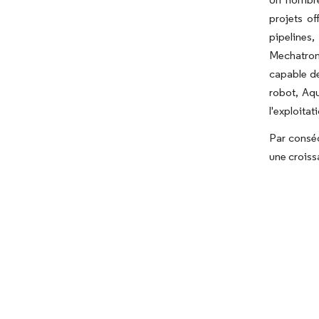
projets of
pipelines
Mechatroni
capable de
robot, Aqu
l'exploita
Par conséq
une croiss