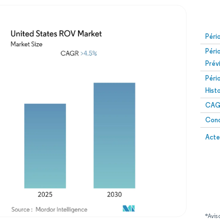
Péri
Péri
Prév
Péri
Hist
CAG
Conc
Acte
*Avis 