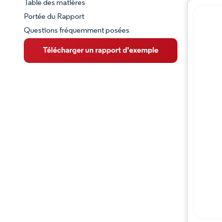
Table des matières
Aperçu du marché
Portée du Rapport
Questions fréquemment posées
VUE D’ENSEMBLE DU MARCHÉ
Principales tendances du marché
Paysage concurrentiel
Évolutions de l'industrie