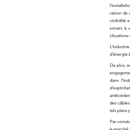
l'installat
raison de 
visibilité
sonars à v
situations
L'industri
d'énergie 
De plus, 
engagement
dans l'in
d'exploita
antécédent
des câbles
tels plans
Par conséq
le marché 