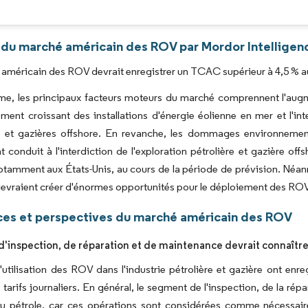
Image © Mordor Intelligence. La réutilisation nécessite une attribution sous CC BY 4.0
 du marché américain des ROV par Mordor Intelligen
américain des ROV devrait enregistrer un TCAC supérieur à 4,5 % au
me, les principaux facteurs moteurs du marché comprennent l'augme
ent croissant des installations d'énergie éolienne en mer et l'int
s et gazières offshore. En revanche, les dommages environnementa
nt conduit à l'interdiction de l'exploration pétrolière et gazière off
tamment aux États-Unis, au cours de la période de prévision. Néan
vraient créer d'énormes opportunités pour le déploiement des ROV 
es et perspectives du marché américain des ROV
 d'inspection, de réparation et de maintenance devrait connaître
'utilisation des ROV dans l'industrie pétrolière et gazière ont enr
 tarifs journaliers. En général, le segment de l'inspection, de la rép
du pétrole, car ces opérations sont considérées comme nécessair