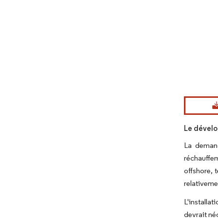
Image © Mord
Le dévelo
La demand
réchauffem
offshore, 
relativeme
L'installa
devrait né