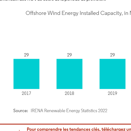
or Intelligence. La réutilisation nécessite une attribution sous CC BY 4.0.